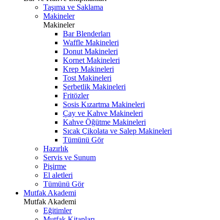
Taşıma ve Saklama
Makineler
Makineler
Bar Blenderları
Waffle Makineleri
Donut Makineleri
Kornet Makineleri
Krep Makineleri
Tost Makineleri
Şerbetlik Makineleri
Fritözler
Sosis Kızartma Makineleri
Çay ve Kahve Makineleri
Kahve Öğütme Makineleri
Sıcak Çikolata ve Salep Makineleri
Tümünü Gör
Hazırlık
Servis ve Sunum
Pişirme
El aletleri
Tümünü Gör
Mutfak Akademi
Mutfak Akademi
Eğitimler
Mutfak Kitapları