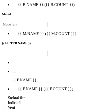
{{ B.NAME }}
({{ B.COUNT }})
Model
{{ M.NAME }}
({{ M.COUNT }})
{{ FILTER.NAME }}
{{ F.NAME }}
{{ F.NAME }}
({{ F.COUNT }})
Stoktakiler
İndirimli
Yeni