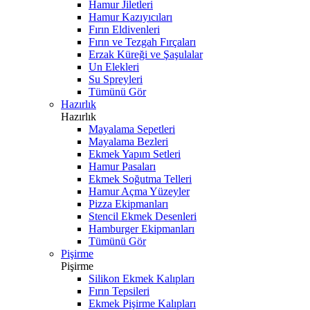
Hamur Jiletleri
Hamur Kazıyıcıları
Fırın Eldivenleri
Fırın ve Tezgah Fırçaları
Erzak Küreği ve Şaşulalar
Un Elekleri
Su Spreyleri
Tümünü Gör
Hazırlık
Hazırlık
Mayalama Sepetleri
Mayalama Bezleri
Ekmek Yapım Setleri
Hamur Pasaları
Ekmek Soğutma Telleri
Hamur Açma Yüzeyler
Pizza Ekipmanları
Stencil Ekmek Desenleri
Hamburger Ekipmanları
Tümünü Gör
Pişirme
Pişirme
Silikon Ekmek Kalıpları
Fırın Tepsileri
Ekmek Pişirme Kalıpları