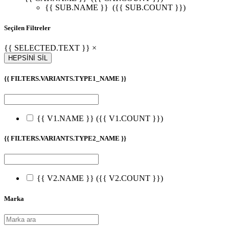
{{ SUB.NAME }}
({{ SUB.COUNT }})
Seçilen Filtreler
{{ SELECTED.TEXT }} ×
HEPSİNİ SİL
{{ FILTERS.VARIANTS.TYPE1_NAME }}
{{ V1.NAME }}
({{ V1.COUNT }})
{{ FILTERS.VARIANTS.TYPE2_NAME }}
{{ V2.NAME }}
({{ V2.COUNT }})
Marka