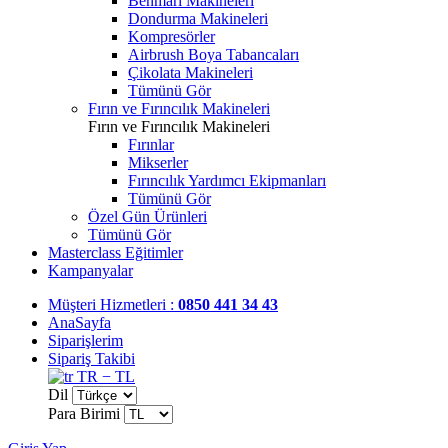
Benmari Makineleri
Dondurma Makineleri
Kompresörler
Airbrush Boya Tabancaları
Çikolata Makineleri
Tümünü Gör
Fırın ve Fırıncılık Makineleri
Fırın ve Fırıncılık Makineleri
Fırınlar
Mikserler
Fırıncılık Yardımcı Ekipmanları
Tümünü Gör
Özel Gün Ürünleri
Tümünü Gör
Masterclass Eğitimler
Kampanyalar
Müşteri Hizmetleri :
0850 441 34 43
AnaSayfa
Siparişlerim
Sipariş Takibi
TR − TL
Dil
Para Birimi