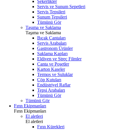
Şekerlikler
Servis ve Sunum Sepetleri
Servis Tepsileri
Sunum Tepsileri
Tümünü Gör
Taşıma ve Saklama
Taşıma ve Saklama
Bıçak Çantaları
Servis Arabaları
Gastronom Ürünler
Saklama Kapları
Eldiven ve Streç Filmler
Çanta ve Poşetler
Karton Kaseler
Termos ve Suluklar
Çöp Kutuları
Endüstriyel Raflar
Tepsi Arabaları
Tümünü Gör
Tümünü Gör
Fırın Ekipmanları
Fırın Ekipmanları
El aletleri
El aletleri
Fırın Kürekleri