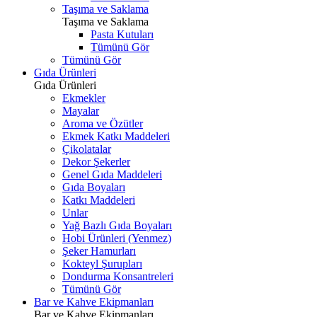
Taşıma ve Saklama
Taşıma ve Saklama
Pasta Kutuları
Tümünü Gör
Tümünü Gör
Gıda Ürünleri
Gıda Ürünleri
Ekmekler
Mayalar
Aroma ve Özütler
Ekmek Katkı Maddeleri
Çikolatalar
Dekor Şekerler
Genel Gıda Maddeleri
Gıda Boyaları
Katkı Maddeleri
Unlar
Yağ Bazlı Gıda Boyaları
Hobi Ürünleri (Yenmez)
Şeker Hamurları
Kokteyl Şurupları
Dondurma Konsantreleri
Tümünü Gör
Bar ve Kahve Ekipmanları
Bar ve Kahve Ekipmanları