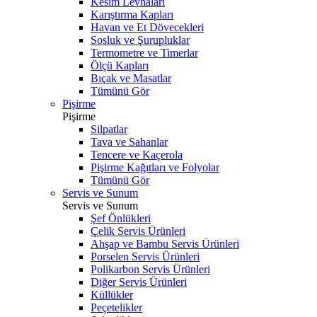
Kesim Levhaları
Karıştırma Kapları
Havan ve Et Dövecekleri
Sosluk ve Şurupluklar
Termometre ve Timerlar
Ölçü Kapları
Bıçak ve Masatlar
Tümünü Gör
Pişirme
Pişirme
Silpatlar
Tava ve Sahanlar
Tencere ve Kaçerola
Pişirme Kağıtları ve Folyolar
Tümünü Gör
Servis ve Sunum
Servis ve Sunum
Şef Önlükleri
Çelik Servis Ürünleri
Ahşap ve Bambu Servis Ürünleri
Porselen Servis Ürünleri
Polikarbon Servis Ürünleri
Diğer Servis Ürünleri
Küllükler
Peçetelikler