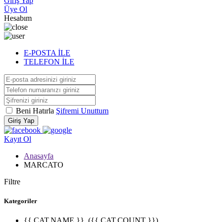
Giriş Yap
Üye Ol
Hesabım
E-POSTA İLE
TELEFON İLE
Beni Hatırla
Şifremi Unuttum
Giriş Yap
Kayıt Ol
Anasayfa
MARCATO
Filtre
Kategoriler
{{ CAT.NAME }}
({{ CAT.COUNT }})