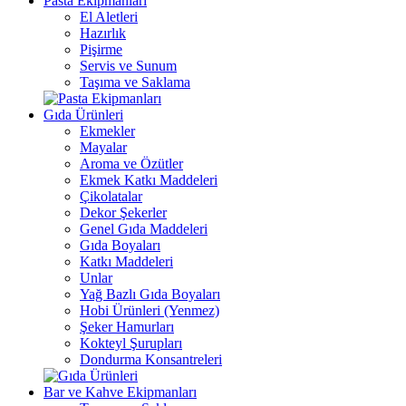
Pasta Ekipmanları
El Aletleri
Hazırlık
Pişirme
Servis ve Sunum
Taşıma ve Saklama
Gıda Ürünleri
Ekmekler
Mayalar
Aroma ve Özütler
Ekmek Katkı Maddeleri
Çikolatalar
Dekor Şekerler
Genel Gıda Maddeleri
Gıda Boyaları
Katkı Maddeleri
Unlar
Yağ Bazlı Gıda Boyaları
Hobi Ürünleri (Yenmez)
Şeker Hamurları
Kokteyl Şurupları
Dondurma Konsantreleri
Bar ve Kahve Ekipmanları