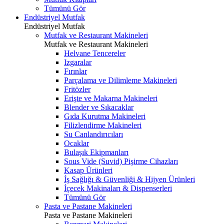
Tümünü Gör
Endüstriyel Mutfak
Endüstriyel Mutfak
Mutfak ve Restaurant Makineleri
Mutfak ve Restaurant Makineleri
Helvane Tencereler
Izgaralar
Fırınlar
Parçalama ve Dilimleme Makineleri
Fritözler
Erişte ve Makarna Makineleri
Blender ve Sıkacaklar
Gıda Kurutma Makineleri
Filizlendirme Makineleri
Su Canlandırıcıları
Ocaklar
Bulaşık Ekipmanları
Sous Vide (Suvid) Pişirme Cihazları
Kasap Ürünleri
İş Sağlığı & Güvenliği & Hijyen Ürünleri
İçecek Makinaları & Dispenserleri
Tümünü Gör
Pasta ve Pastane Makineleri
Pasta ve Pastane Makineleri