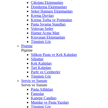
Çikolata Ekipmanları
Dondurma Ekipmanları
Şeker Hamuru Ekipmanları
Krema Duyları
Krema Torba ve Pompaları
Pasta Sıvama Standları
Volovan Setler
Hamur Açma Matı
Kruvasan Ekipmanları
Tümünü Gör
Pişirme
Pişirme
Silikon Pasta ve Kek Kalıpları
Silpatlar
Kek Kalıpları
Tart Kalıpları
Parfe ve Çemberler
Tümünü Gör
Servis ve Sunum
Servis ve Sunum
Pasta Altlıkları
Fanuslar
Kanepe Çatalları
Mumlar ve Pasta Yazıları
Tümünü Gör