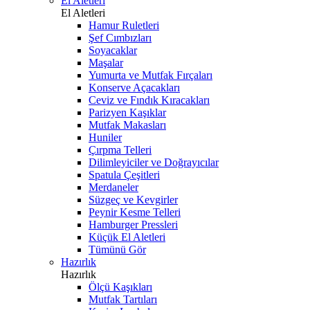
El Aletleri
El Aletleri
Hamur Ruletleri
Şef Cımbızları
Soyacaklar
Maşalar
Yumurta ve Mutfak Fırçaları
Konserve Açacakları
Ceviz ve Fındık Kıracakları
Parizyen Kaşıklar
Mutfak Makasları
Huniler
Çırpma Telleri
Dilimleyiciler ve Doğrayıcılar
Spatula Çeşitleri
Merdaneler
Süzgeç ve Kevgirler
Peynir Kesme Telleri
Hamburger Pressleri
Küçük El Aletleri
Tümünü Gör
Hazırlık
Hazırlık
Ölçü Kaşıkları
Mutfak Tartıları