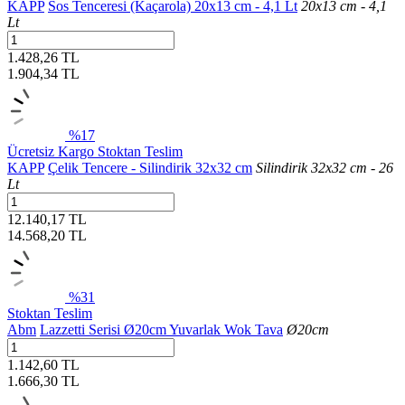
KAPP
Sos Tenceresi (Kaçarola) 20x13 cm - 4,1 Lt
20x13 cm - 4,1
Lt
1.428,26 TL
1.904,34
TL
%17
Ücretsiz Kargo
Stoktan Teslim
KAPP
Çelik Tencere - Silindirik 32x32 cm
Silindirik 32x32 cm - 26
Lt
12.140,17 TL
14.568,20
TL
%31
Stoktan Teslim
Abm
Lazzetti Serisi Ø20cm Yuvarlak Wok Tava
Ø20cm
1.142,60 TL
1.666,30
TL