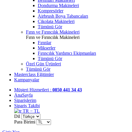
Benmari Makineleri
Dondurma Makineleri
Kompresörler
Airbrush Boya Tabancaları
Çikolata Makineleri
Tümünü Gör
Fırın ve Fırıncılık Makineleri
Fırın ve Fırıncılık Makineleri
Fırınlar
Mikserler
Fırıncılık Yardımcı Ekipmanları
Tümünü Gör
Özel Gün Ürünleri
Tümünü Gör
Masterclass Eğitimler
Kampanyalar
Müşteri Hizmetleri :
0850 441 34 43
AnaSayfa
Siparişlerim
Sipariş Takibi
TR − TL
Dil
Para Birimi