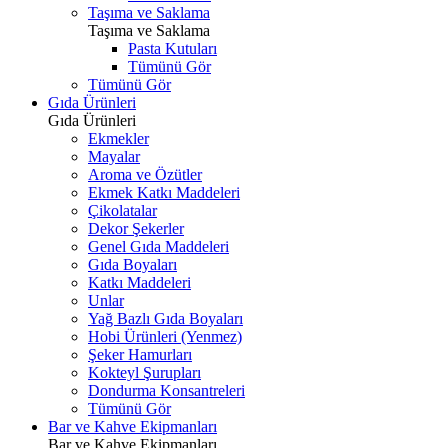
Taşıma ve Saklama
Taşıma ve Saklama
Pasta Kutuları
Tümünü Gör
Tümünü Gör
Gıda Ürünleri
Gıda Ürünleri
Ekmekler
Mayalar
Aroma ve Özütler
Ekmek Katkı Maddeleri
Çikolatalar
Dekor Şekerler
Genel Gıda Maddeleri
Gıda Boyaları
Katkı Maddeleri
Unlar
Yağ Bazlı Gıda Boyaları
Hobi Ürünleri (Yenmez)
Şeker Hamurları
Kokteyl Şurupları
Dondurma Konsantreleri
Tümünü Gör
Bar ve Kahve Ekipmanları
Bar ve Kahve Ekipmanları