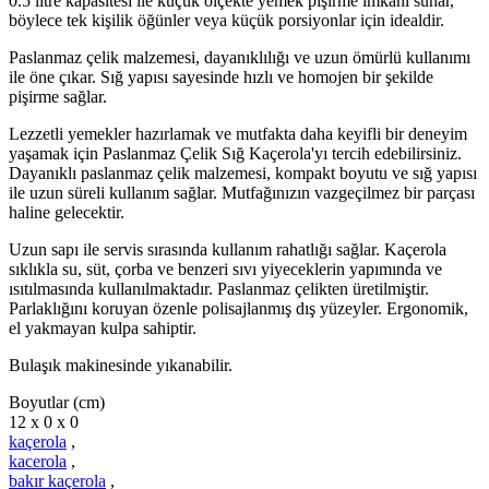
0.5 litre kapasitesi ile küçük ölçekte yemek pişirme imkanı sunar,
böylece tek kişilik öğünler veya küçük porsiyonlar için idealdir.
Paslanmaz çelik malzemesi, dayanıklılığı ve uzun ömürlü kullanımı
ile öne çıkar. Sığ yapısı sayesinde hızlı ve homojen bir şekilde
pişirme sağlar.
Lezzetli yemekler hazırlamak ve mutfakta daha keyifli bir deneyim
yaşamak için Paslanmaz Çelik Sığ Kaçerola'yı tercih edebilirsiniz.
Dayanıklı paslanmaz çelik malzemesi, kompakt boyutu ve sığ yapısı
ile uzun süreli kullanım sağlar. Mutfağınızın vazgeçilmez bir parçası
haline gelecektir.
Uzun sapı ile servis sırasında kullanım rahatlığı sağlar. Kaçerola
sıklıkla su, süt, çorba ve benzeri sıvı yiyeceklerin yapımında ve
ısıtılmasında kullanılmaktadır. Paslanmaz çelikten üretilmiştir.
Parlaklığını koruyan özenle polisajlanmış dış yüzeyler. Ergonomik,
el yakmayan kulpa sahiptir.
Bulaşık makinesinde yıkanabilir.
Boyutlar (cm)
12 x 0 x 0
kaçerola
,
kacerola
,
bakır kaçerola
,