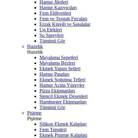
Hamur Jiletleri
Hamur Kazıyıcıları
Fırın Eldivenleri
Fırın ve Tezgah Fırçaları
Erzak Küreği ve Şaşulalar
Un Elekleri
Su Spreyleri
Tümünü Gör
Hazırlık
Hazırlık
Mayalama Sepetleri
Mayalama Bezleri
Ekmek Yapım Setleri
Hamur Pasaları
Ekmek Soğutma Telleri
Hamur Açma Yüzeyler
Pizza Ekipmanları
Stencil Ekmek Desenleri
Hamburger Ekipmanları
Tümünü Gör
Pişirme
Pişirme
Silikon Ekmek Kalıpları
Fırın Tepsileri
Ekmek Pişirme Kalıpları