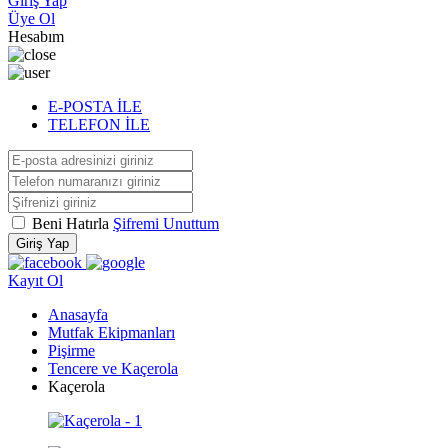
Giriş Yap
Üye Ol
Hesabım
E-POSTA İLE
TELEFON İLE
Beni Hatırla
Şifremi Unuttum
Giriş Yap
Kayıt Ol
Anasayfa
Mutfak Ekipmanları
Pişirme
Tencere ve Kaçerola
Kaçerola