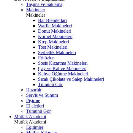
Taşıma ve Saklama
Makineler
Makineler
Bar Blenderları
Waffle Makineleri
Donut Makineleri
Kornet Makineleri
Krep Makineleri
Tost Makineleri
Şerbetlik Makineleri
Fritözler
Sosis Kızartma Makineleri
Çay ve Kahve Makineleri
Kahve Öğütme Makineleri
Sıcak Çikolata ve Salep Makineleri
Tümünü Gör
Hazırlık
Servis ve Sunum
Pişirme
El aletleri
Tümünü Gör
Mutfak Akademi
Mutfak Akademi
Eğitimler
Mutfak Kitapları