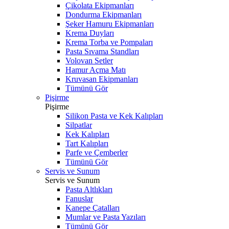
Çikolata Ekipmanları
Dondurma Ekipmanları
Şeker Hamuru Ekipmanları
Krema Duyları
Krema Torba ve Pompaları
Pasta Sıvama Standları
Volovan Setler
Hamur Açma Matı
Kruvasan Ekipmanları
Tümünü Gör
Pişirme
Pişirme
Silikon Pasta ve Kek Kalıpları
Silpatlar
Kek Kalıpları
Tart Kalıpları
Parfe ve Çemberler
Tümünü Gör
Servis ve Sunum
Servis ve Sunum
Pasta Altlıkları
Fanuslar
Kanepe Çatalları
Mumlar ve Pasta Yazıları
Tümünü Gör