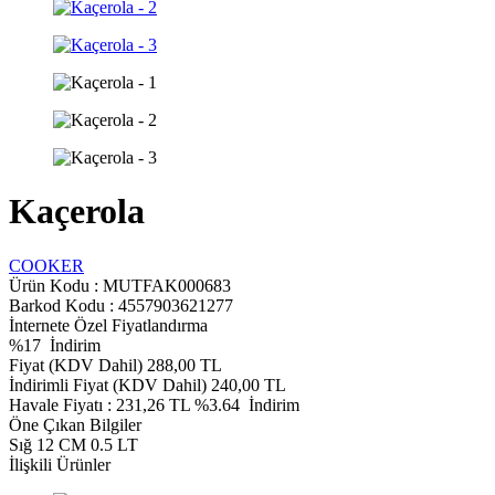
Kaçerola
COOKER
Ürün Kodu :
MUTFAK000683
Barkod Kodu : 4557903621277
İnternete Özel Fiyatlandırma
%
17
İndirim
Fiyat (KDV Dahil)
288,00
TL
İndirimli Fiyat (KDV Dahil)
240,00
TL
Havale Fiyatı :
231,26
TL
%3.64
İndirim
Öne Çıkan Bilgiler
Sığ 12 CM 0.5 LT
İlişkili Ürünler