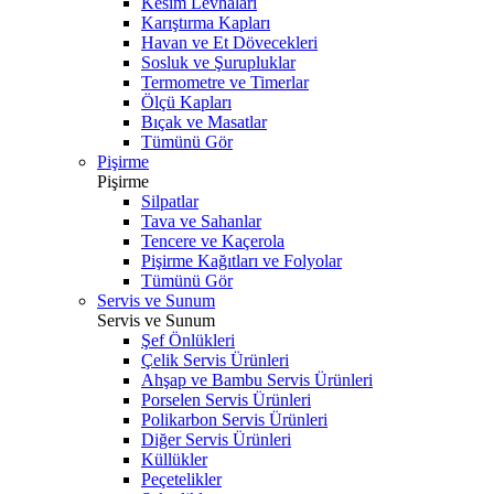
Kesim Levhaları
Karıştırma Kapları
Havan ve Et Dövecekleri
Sosluk ve Şurupluklar
Termometre ve Timerlar
Ölçü Kapları
Bıçak ve Masatlar
Tümünü Gör
Pişirme
Pişirme
Silpatlar
Tava ve Sahanlar
Tencere ve Kaçerola
Pişirme Kağıtları ve Folyolar
Tümünü Gör
Servis ve Sunum
Servis ve Sunum
Şef Önlükleri
Çelik Servis Ürünleri
Ahşap ve Bambu Servis Ürünleri
Porselen Servis Ürünleri
Polikarbon Servis Ürünleri
Diğer Servis Ürünleri
Küllükler
Peçetelikler