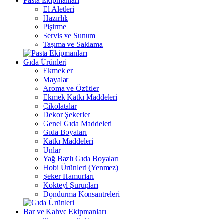
Pasta Ekipmanları
El Aletleri
Hazırlık
Pişirme
Servis ve Sunum
Taşıma ve Saklama
Gıda Ürünleri
Ekmekler
Mayalar
Aroma ve Özütler
Ekmek Katkı Maddeleri
Çikolatalar
Dekor Şekerler
Genel Gıda Maddeleri
Gıda Boyaları
Katkı Maddeleri
Unlar
Yağ Bazlı Gıda Boyaları
Hobi Ürünleri (Yenmez)
Şeker Hamurları
Kokteyl Şurupları
Dondurma Konsantreleri
Bar ve Kahve Ekipmanları