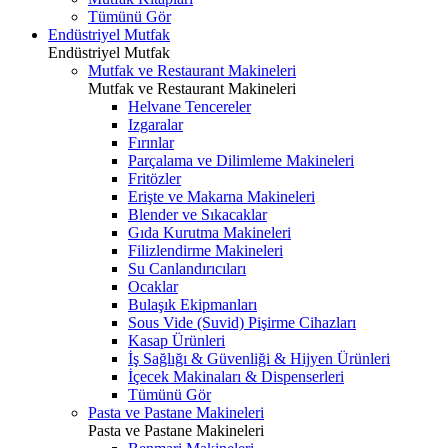
Tümünü Gör
Endüstriyel Mutfak
Endüstriyel Mutfak
Mutfak ve Restaurant Makineleri
Mutfak ve Restaurant Makineleri
Helvane Tencereler
Izgaralar
Fırınlar
Parçalama ve Dilimleme Makineleri
Fritözler
Erişte ve Makarna Makineleri
Blender ve Sıkacaklar
Gıda Kurutma Makineleri
Filizlendirme Makineleri
Su Canlandırıcıları
Ocaklar
Bulaşık Ekipmanları
Sous Vide (Suvid) Pişirme Cihazları
Kasap Ürünleri
İş Sağlığı & Güvenliği & Hijyen Ürünleri
İçecek Makinaları & Dispenserleri
Tümünü Gör
Pasta ve Pastane Makineleri
Pasta ve Pastane Makineleri