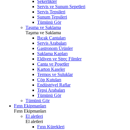
Şekerlikler
Servis ve Sunum Sepetleri
Servis Tepsileri
Sunum Tepsileri
Tümünü Gör
Taşıma ve Saklama
Taşıma ve Saklama
Bıçak Çantaları
Servis Arabaları
Gastronom Ürünler
Saklama Kapları
Eldiven ve Streç Filmler
Çanta ve Poşetler
Karton Kaseler
Termos ve Suluklar
Çöp Kutuları
Endüstriyel Raflar
Tepsi Arabaları
Tümünü Gör
Tümünü Gör
Fırın Ekipmanları
Fırın Ekipmanları
El aletleri
El aletleri
Fırın Kürekleri