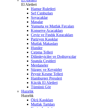
El Aletleri
El Aletleri
Hamur Ruletleri
Şef Cımbızları
Soyacaklar
Maşalar
Yumurta ve Mutfak Fırçaları
Konserve Açacakları
Ceviz ve Fındık Kıracakları
Parizyen Kaşıklar
Mutfak Makasları
Huniler
Çırpma Telleri
Dilimleyiciler ve Doğrayıcılar
Spatula Çeşitleri
Merdaneler
Süzgeç ve Kevgirler
Peynir Kesme Telleri
Hamburger Pressleri
Küçük El Aletleri
Tümünü Gör
Hazırlık
Hazırlık
Ölçü Kaşıkları
Mutfak Tartıları