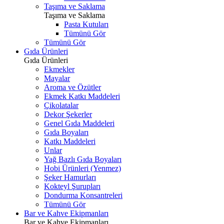
Taşıma ve Saklama
Taşıma ve Saklama
Pasta Kutuları
Tümünü Gör
Tümünü Gör
Gıda Ürünleri
Gıda Ürünleri
Ekmekler
Mayalar
Aroma ve Özütler
Ekmek Katkı Maddeleri
Çikolatalar
Dekor Şekerler
Genel Gıda Maddeleri
Gıda Boyaları
Katkı Maddeleri
Unlar
Yağ Bazlı Gıda Boyaları
Hobi Ürünleri (Yenmez)
Şeker Hamurları
Kokteyl Şurupları
Dondurma Konsantreleri
Tümünü Gör
Bar ve Kahve Ekipmanları
Bar ve Kahve Ekipmanları