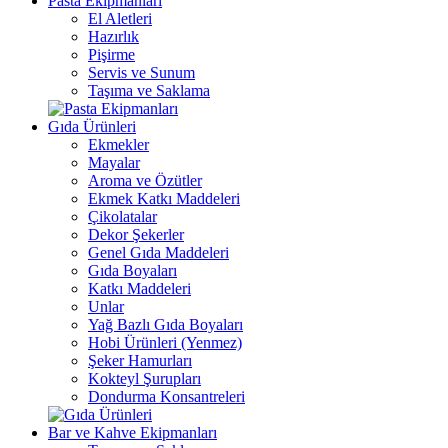
Pasta Ekipmanları
El Aletleri
Hazırlık
Pişirme
Servis ve Sunum
Taşıma ve Saklama
Gıda Ürünleri
Ekmekler
Mayalar
Aroma ve Özütler
Ekmek Katkı Maddeleri
Çikolatalar
Dekor Şekerler
Genel Gıda Maddeleri
Gıda Boyaları
Katkı Maddeleri
Unlar
Yağ Bazlı Gıda Boyaları
Hobi Ürünleri (Yenmez)
Şeker Hamurları
Kokteyl Şurupları
Dondurma Konsantreleri
Bar ve Kahve Ekipmanları