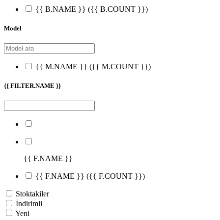
{{ B.NAME }}
({{ B.COUNT }})
Model
{{ M.NAME }}
({{ M.COUNT }})
{{ FILTER.NAME }}
{{ F.NAME }}
{{ F.NAME }}
({{ F.COUNT }})
Stoktakiler
İndirimli
Yeni