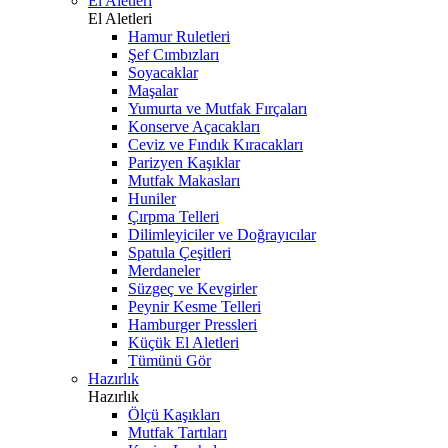
El Aletleri
El Aletleri
Hamur Ruletleri
Şef Cımbızları
Soyacaklar
Maşalar
Yumurta ve Mutfak Fırçaları
Konserve Açacakları
Ceviz ve Fındık Kıracakları
Parizyen Kaşıklar
Mutfak Makasları
Huniler
Çırpma Telleri
Dilimleyiciler ve Doğrayıcılar
Spatula Çeşitleri
Merdaneler
Süzgeç ve Kevgirler
Peynir Kesme Telleri
Hamburger Pressleri
Küçük El Aletleri
Tümünü Gör
Hazırlık
Hazırlık
Ölçü Kaşıkları
Mutfak Tartıları