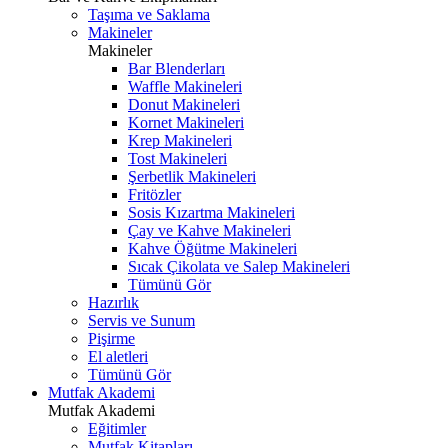
Taşıma ve Saklama
Makineler
Makineler
Bar Blenderları
Waffle Makineleri
Donut Makineleri
Kornet Makineleri
Krep Makineleri
Tost Makineleri
Şerbetlik Makineleri
Fritözler
Sosis Kızartma Makineleri
Çay ve Kahve Makineleri
Kahve Öğütme Makineleri
Sıcak Çikolata ve Salep Makineleri
Tümünü Gör
Hazırlık
Servis ve Sunum
Pişirme
El aletleri
Tümünü Gör
Mutfak Akademi
Mutfak Akademi
Eğitimler
Mutfak Kitapları