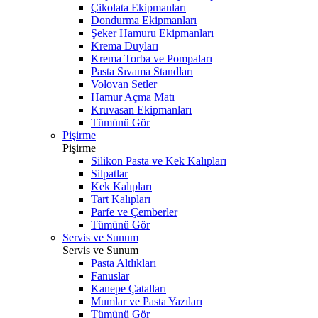
Çikolata Ekipmanları
Dondurma Ekipmanları
Şeker Hamuru Ekipmanları
Krema Duyları
Krema Torba ve Pompaları
Pasta Sıvama Standları
Volovan Setler
Hamur Açma Matı
Kruvasan Ekipmanları
Tümünü Gör
Pişirme
Pişirme
Silikon Pasta ve Kek Kalıpları
Silpatlar
Kek Kalıpları
Tart Kalıpları
Parfe ve Çemberler
Tümünü Gör
Servis ve Sunum
Servis ve Sunum
Pasta Altlıkları
Fanuslar
Kanepe Çatalları
Mumlar ve Pasta Yazıları
Tümünü Gör