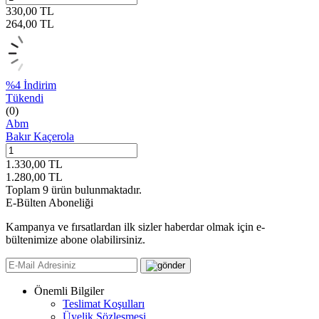
330,00
TL
264,00
TL
%
4
İndirim
Tükendi
(0)
Abm
Bakır Kaçerola
1.330,00
TL
1.280,00
TL
Toplam
9
ürün bulunmaktadır.
E-Bülten Aboneliği
Kampanya ve fırsatlardan ilk sizler haberdar olmak için e-
bültenimize abone olabilirsiniz.
Önemli Bilgiler
Teslimat Koşulları
Üyelik Sözleşmesi