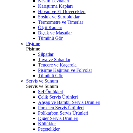
Kesim Levhaları
Karıştırma Kapları
Havan ve Et Dövecekleri
Sosluk ve Şurupluklar
Termometre ve Timerlar
Ölçü Kapları
Bıçak ve Masatlar
Tümünü Gör
Pişirme
Pişirme
Silpatlar
Tava ve Sahanlar
Tencere ve Kaçerola
Pişirme Kağıtları ve Folyolar
Tümünü Gör
Servis ve Sunum
Servis ve Sunum
Şef Önlükleri
Çelik Servis Ürünleri
Ahşap ve Bambu Servis Ürünleri
Porselen Servis Ürünleri
Polikarbon Servis Ürünleri
Diğer Servis Ürünleri
Küllükler
Peçetelikler