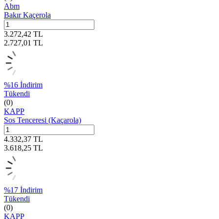
Abm
Bakır Kaçerola
3.272,42
TL
2.727,01
TL
%
16
İndirim
Tükendi
(0)
KAPP
Sos Tenceresi (Kaçarola)
4.332,37
TL
3.618,25
TL
%
17
İndirim
Tükendi
(0)
KAPP