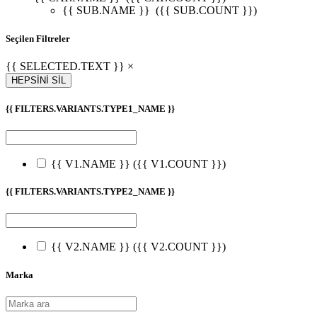
{{ SUB.NAME }}
({{ SUB.COUNT }})
Seçilen Filtreler
{{ SELECTED.TEXT }} ×
HEPSİNİ SİL
{{ FILTERS.VARIANTS.TYPE1_NAME }}
{{ V1.NAME }}
({{ V1.COUNT }})
{{ FILTERS.VARIANTS.TYPE2_NAME }}
{{ V2.NAME }}
({{ V2.COUNT }})
Marka