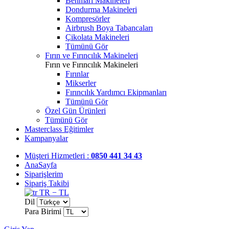
Benmari Makineleri
Dondurma Makineleri
Kompresörler
Airbrush Boya Tabancaları
Çikolata Makineleri
Tümünü Gör
Fırın ve Fırıncılık Makineleri
Fırın ve Fırıncılık Makineleri
Fırınlar
Mikserler
Fırıncılık Yardımcı Ekipmanları
Tümünü Gör
Özel Gün Ürünleri
Tümünü Gör
Masterclass Eğitimler
Kampanyalar
Müşteri Hizmetleri :
0850 441 34 43
AnaSayfa
Siparişlerim
Sipariş Takibi
TR − TL
Dil
Para Birimi