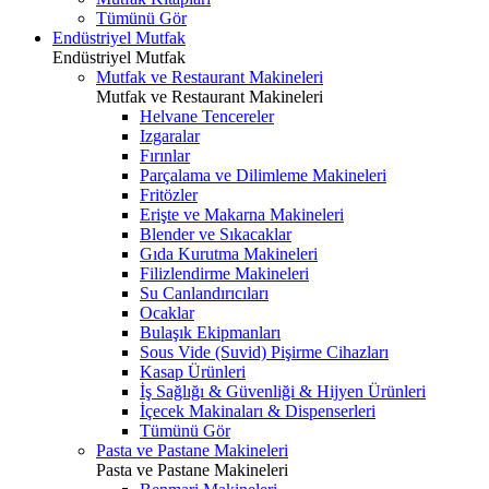
Tümünü Gör
Endüstriyel Mutfak
Endüstriyel Mutfak
Mutfak ve Restaurant Makineleri
Mutfak ve Restaurant Makineleri
Helvane Tencereler
Izgaralar
Fırınlar
Parçalama ve Dilimleme Makineleri
Fritözler
Erişte ve Makarna Makineleri
Blender ve Sıkacaklar
Gıda Kurutma Makineleri
Filizlendirme Makineleri
Su Canlandırıcıları
Ocaklar
Bulaşık Ekipmanları
Sous Vide (Suvid) Pişirme Cihazları
Kasap Ürünleri
İş Sağlığı & Güvenliği & Hijyen Ürünleri
İçecek Makinaları & Dispenserleri
Tümünü Gör
Pasta ve Pastane Makineleri
Pasta ve Pastane Makineleri