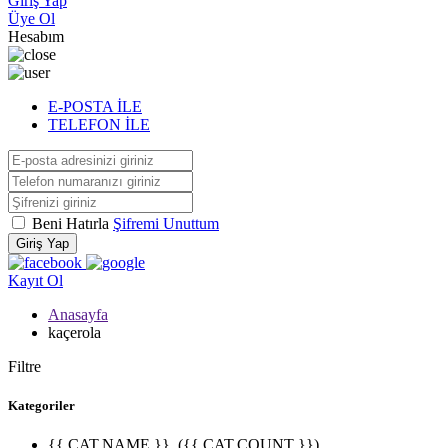
Giriş Yap
Üye Ol
Hesabım
E-POSTA İLE
TELEFON İLE
Beni Hatırla
Şifremi Unuttum
Giriş Yap
Kayıt Ol
Anasayfa
kaçerola
Filtre
Kategoriler
{{ CAT.NAME }}
({{ CAT.COUNT }})