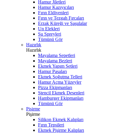
Hamur Jiletleri
Hamur Kazıyıcıları
Fırın Eldivenleri
Fırın ve Tezgah Fırçaları
Erzak Küreği ve Şaşulalar
Un Elekleri
Su Spreyleri
Tümünü Gör
Hazırlık
Hazırlık
Mayalama Sepetleri
Mayalama Bezleri
Ekmek Yapım Setleri
Hamur Pasaları
Ekmek Soğutma Telleri
Hamur Açma Yüzeyler
Pizza Ekipmanları
Stencil Ekmek Desenleri
Hamburger Ekipmanları
Tümünü Gör
Pişirme
Pişirme
Silikon Ekmek Kalıpları
Fırın Tepsileri
Ekmek Pişirme Kalıpları