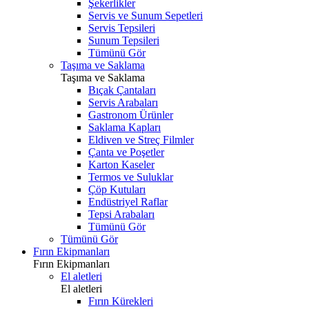
Şekerlikler
Servis ve Sunum Sepetleri
Servis Tepsileri
Sunum Tepsileri
Tümünü Gör
Taşıma ve Saklama
Taşıma ve Saklama
Bıçak Çantaları
Servis Arabaları
Gastronom Ürünler
Saklama Kapları
Eldiven ve Streç Filmler
Çanta ve Poşetler
Karton Kaseler
Termos ve Suluklar
Çöp Kutuları
Endüstriyel Raflar
Tepsi Arabaları
Tümünü Gör
Tümünü Gör
Fırın Ekipmanları
Fırın Ekipmanları
El aletleri
El aletleri
Fırın Kürekleri