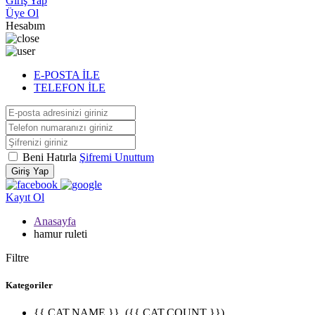
Giriş Yap
Üye Ol
Hesabım
E-POSTA İLE
TELEFON İLE
Beni Hatırla
Şifremi Unuttum
Giriş Yap
Kayıt Ol
Anasayfa
hamur ruleti
Filtre
Kategoriler
{{ CAT.NAME }}
({{ CAT.COUNT }})