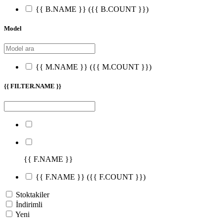
{{ B.NAME }}
({{ B.COUNT }})
Model
{{ M.NAME }}
({{ M.COUNT }})
{{ FILTER.NAME }}
{{ F.NAME }}
{{ F.NAME }}
({{ F.COUNT }})
Stoktakiler
İndirimli
Yeni