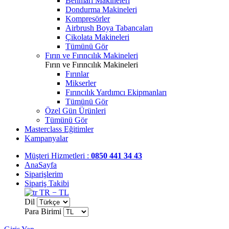
Benmari Makineleri
Dondurma Makineleri
Kompresörler
Airbrush Boya Tabancaları
Çikolata Makineleri
Tümünü Gör
Fırın ve Fırıncılık Makineleri
Fırın ve Fırıncılık Makineleri
Fırınlar
Mikserler
Fırıncılık Yardımcı Ekipmanları
Tümünü Gör
Özel Gün Ürünleri
Tümünü Gör
Masterclass Eğitimler
Kampanyalar
Müşteri Hizmetleri :
0850 441 34 43
AnaSayfa
Siparişlerim
Sipariş Takibi
TR − TL
Dil
Para Birimi