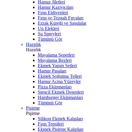
Hamur Jiletleri
Hamur Kazıyıcıları
Fırın Eldivenleri
Fırın ve Tezgah Fırçaları
Erzak Küreği ve Şaşulalar
Un Elekleri
Su Spreyleri
Tümünü Gör
Hazırlık
Hazırlık
Mayalama Sepetleri
Mayalama Bezleri
Ekmek Yapım Setleri
Hamur Pasaları
Ekmek Soğutma Telleri
Hamur Açma Yüzeyler
Pizza Ekipmanları
Stencil Ekmek Desenleri
Hamburger Ekipmanları
Tümünü Gör
Pişirme
Pişirme
Silikon Ekmek Kalıpları
Fırın Tepsileri
Ekmek Pişirme Kalıpları