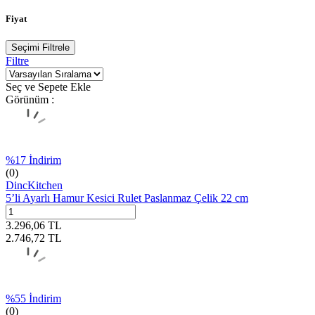
Fiyat
Seçimi Filtrele
Filtre
Seç ve Sepete Ekle
Görünüm :
%
17
İndirim
(0)
DincKitchen
5’li Ayarlı Hamur Kesici Rulet Paslanmaz Çelik 22 cm
3.296,06
TL
2.746,72
TL
%
55
İndirim
(0)