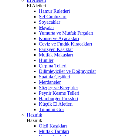
El Aletleri
El Aletleri
Hamur Ruletleri
Şef Cımbızları
Soyacaklar
Maşalar
Yumurta ve Mutfak Fırçaları
Konserve Açacakları
Ceviz ve Fındık Kıracakları
Parizyen Kaşıklar
Mutfak Makasları
Huniler
Çırpma Telleri
Dilimleyiciler ve Doğrayıcılar
Spatula Çeşitleri
Merdaneler
Süzgeç ve Kevgirler
Peynir Kesme Telleri
Hamburger Pressleri
Küçük El Aletleri
Tümünü Gör
Hazırlık
Hazırlık
Ölçü Kaşıkları
Mutfak Tartıları