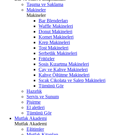
Taşıma ve Saklama
Makineler
Makineler
Bar Blenderları
Waffle Makineleri
Donut Makineleri
Kornet Makineleri
Krep Makineleri
Tost Makineleri
Şerbetlik Makineleri
Fritözler
Sosis Kızartma Makineleri
Çay ve Kahve Makineleri
Kahve Öğütme Makineleri
Sıcak Çikolata ve Salep Makineleri
Tümünü Gör
Hazırlık
Servis ve Sunum
Pişirme
El aletleri
Tümünü Gör
Mutfak Akademi
Mutfak Akademi
Eğitimler
Mutfak Kitapları