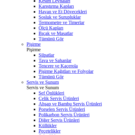
Kesim Levhaları
Karıştırma Kapları
Havan ve Et Dövecekleri
Sosluk ve Şurupluklar
Termometre ve Timerlar
Ölçü Kapları
Bıçak ve Masatlar
Tümünü Gör
Pişirme
Pişirme
Silpatlar
Tava ve Sahanlar
Tencere ve Kaçerola
Pişirme Kağıtları ve Folyolar
Tümünü Gör
Servis ve Sunum
Servis ve Sunum
Şef Önlükleri
Çelik Servis Ürünleri
Ahşap ve Bambu Servis Ürünleri
Porselen Servis Ürünleri
Polikarbon Servis Ürünleri
Diğer Servis Ürünleri
Küllükler
Peçetelikler