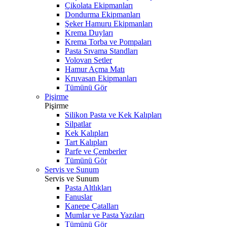
Çikolata Ekipmanları
Dondurma Ekipmanları
Şeker Hamuru Ekipmanları
Krema Duyları
Krema Torba ve Pompaları
Pasta Sıvama Standları
Volovan Setler
Hamur Açma Matı
Kruvasan Ekipmanları
Tümünü Gör
Pişirme
Pişirme
Silikon Pasta ve Kek Kalıpları
Silpatlar
Kek Kalıpları
Tart Kalıpları
Parfe ve Çemberler
Tümünü Gör
Servis ve Sunum
Servis ve Sunum
Pasta Altlıkları
Fanuslar
Kanepe Çatalları
Mumlar ve Pasta Yazıları
Tümünü Gör