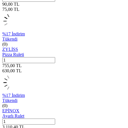
90,00
TL
75,00
TL
%
17
İndirim
Tükendi
(0)
ZYLİSS
Pizza Ruleti
755,00
TL
630,00
TL
%
17
İndirim
Tükendi
(0)
EPİNOX
Ayarlı Rulet
3.110,40
TL