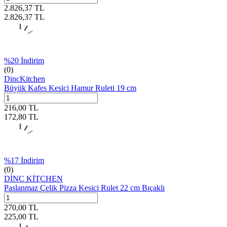
2.826,37
TL
2.826,37
TL
%
20
İndirim
(0)
DincKitchen
Büyük Kafes Kesici Hamur Ruleti 19 cm
216,00
TL
172,80
TL
%
17
İndirim
(0)
DİNC KİTCHEN
Paslanmaz Çelik Pizza Kesici Rulet 22 cm Bıçaklı
270,00
TL
225,00
TL