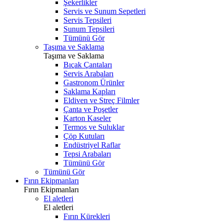
Şekerlikler
Servis ve Sunum Sepetleri
Servis Tepsileri
Sunum Tepsileri
Tümünü Gör
Taşıma ve Saklama
Taşıma ve Saklama
Bıçak Çantaları
Servis Arabaları
Gastronom Ürünler
Saklama Kapları
Eldiven ve Streç Filmler
Çanta ve Poşetler
Karton Kaseler
Termos ve Suluklar
Çöp Kutuları
Endüstriyel Raflar
Tepsi Arabaları
Tümünü Gör
Tümünü Gör
Fırın Ekipmanları
Fırın Ekipmanları
El aletleri
El aletleri
Fırın Kürekleri