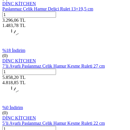
DİNC KİTCHEN
Paslanmaz Çelik Hamur Delici Rulet 13×19,5 cm
3.296,06
TL
1.483,78
TL
%
18
İndirim
(0)
DİNC KİTCHEN
7’li Ayarlı Paslanmaz Çelik Hamur Kesme Ruleti 27 cm
5.858,20
TL
4.818,85
TL
%
0
İndirim
(0)
DİNC KİTCHEN
5’li Ayarlı Paslanmaz Çelik Hamur Kesme Ruleti 22 cm