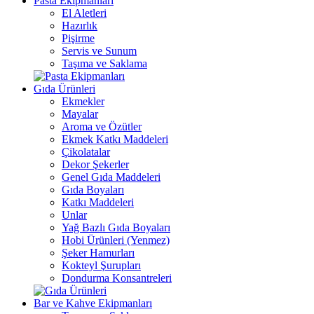
Pasta Ekipmanları
El Aletleri
Hazırlık
Pişirme
Servis ve Sunum
Taşıma ve Saklama
Gıda Ürünleri
Ekmekler
Mayalar
Aroma ve Özütler
Ekmek Katkı Maddeleri
Çikolatalar
Dekor Şekerler
Genel Gıda Maddeleri
Gıda Boyaları
Katkı Maddeleri
Unlar
Yağ Bazlı Gıda Boyaları
Hobi Ürünleri (Yenmez)
Şeker Hamurları
Kokteyl Şurupları
Dondurma Konsantreleri
Bar ve Kahve Ekipmanları