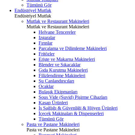
Tümünü Gör
Endüstriyel Mutfak
Endüstriyel Mutfak
Mutfak ve Restaurant Makineleri
Mutfak ve Restaurant Makineleri
Helvane Tencereler
Izgaralar
Fırınlar
Parçalama ve Dilimleme Makineleri
Fritözler
Erişte ve Makarna Makineleri
Blender ve Sıkacaklar
Gıda Kurutma Makineleri
Filizlendirme Makineleri
Su Canlandırıcıları
Ocaklar
Bulaşık Ekipmanları
Sous Vide (Suvid) Pişirme Cihazları
Kasap Ürünleri
İş Sağlığı & Güvenliği & Hijyen Ürünleri
İçecek Makinaları & Dispenserleri
Tümünü Gör
Pasta ve Pastane Makineleri
Pasta ve Pastane Makineleri