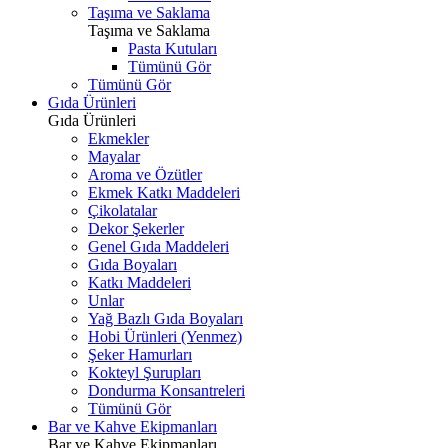
Taşıma ve Saklama
Taşıma ve Saklama
Pasta Kutuları
Tümünü Gör
Tümünü Gör
Gıda Ürünleri
Gıda Ürünleri
Ekmekler
Mayalar
Aroma ve Özütler
Ekmek Katkı Maddeleri
Çikolatalar
Dekor Şekerler
Genel Gıda Maddeleri
Gıda Boyaları
Katkı Maddeleri
Unlar
Yağ Bazlı Gıda Boyaları
Hobi Ürünleri (Yenmez)
Şeker Hamurları
Kokteyl Şurupları
Dondurma Konsantreleri
Tümünü Gör
Bar ve Kahve Ekipmanları
Bar ve Kahve Ekipmanları