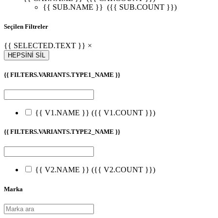
{{ SUB.NAME }}
({{ SUB.COUNT }})
Seçilen Filtreler
{{ SELECTED.TEXT }} ×
HEPSİNİ SİL
{{ FILTERS.VARIANTS.TYPE1_NAME }}
{{ V1.NAME }}
({{ V1.COUNT }})
{{ FILTERS.VARIANTS.TYPE2_NAME }}
{{ V2.NAME }}
({{ V2.COUNT }})
Marka