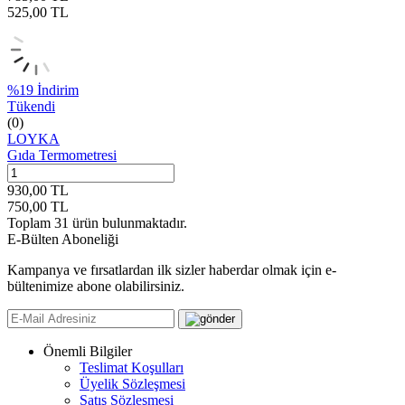
525,00
TL
%
19
İndirim
Tükendi
(0)
LOYKA
Gıda Termometresi
930,00
TL
750,00
TL
Toplam
31
ürün bulunmaktadır.
E-Bülten Aboneliği
Kampanya ve fırsatlardan ilk sizler haberdar olmak için e-
bültenimize abone olabilirsiniz.
Önemli Bilgiler
Teslimat Koşulları
Üyelik Sözleşmesi
Satış Sözleşmesi