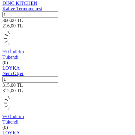
DİNC KİTCHEN
Kahve Termometresi
360,00
TL
216,00
TL
%
0
İndirim
Tükendi
(0)
LOYKA
Nem Ölçer
315,00
TL
315,00
TL
%
0
İndirim
Tükendi
(0)
LOYKA