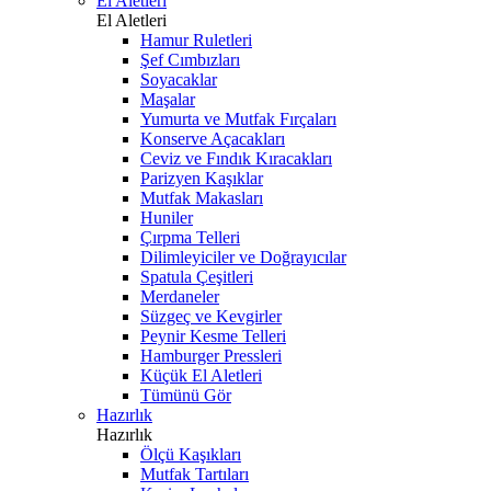
El Aletleri
El Aletleri
Hamur Ruletleri
Şef Cımbızları
Soyacaklar
Maşalar
Yumurta ve Mutfak Fırçaları
Konserve Açacakları
Ceviz ve Fındık Kıracakları
Parizyen Kaşıklar
Mutfak Makasları
Huniler
Çırpma Telleri
Dilimleyiciler ve Doğrayıcılar
Spatula Çeşitleri
Merdaneler
Süzgeç ve Kevgirler
Peynir Kesme Telleri
Hamburger Pressleri
Küçük El Aletleri
Tümünü Gör
Hazırlık
Hazırlık
Ölçü Kaşıkları
Mutfak Tartıları