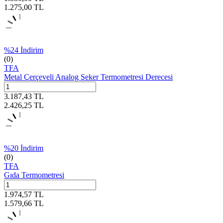
1.275,00
TL
%
24
İndirim
(0)
TFA
Metal Çerçeveli Analog Şeker Termometresi Derecesi
3.187,43
TL
2.426,25
TL
%
20
İndirim
(0)
TFA
Gıda Termometresi
1.974,57
TL
1.579,66
TL