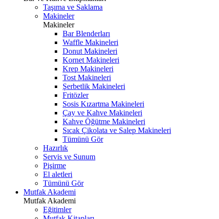
Taşıma ve Saklama
Makineler
Makineler
Bar Blenderları
Waffle Makineleri
Donut Makineleri
Kornet Makineleri
Krep Makineleri
Tost Makineleri
Şerbetlik Makineleri
Fritözler
Sosis Kızartma Makineleri
Çay ve Kahve Makineleri
Kahve Öğütme Makineleri
Sıcak Çikolata ve Salep Makineleri
Tümünü Gör
Hazırlık
Servis ve Sunum
Pişirme
El aletleri
Tümünü Gör
Mutfak Akademi
Mutfak Akademi
Eğitimler
Mutfak Kitapları