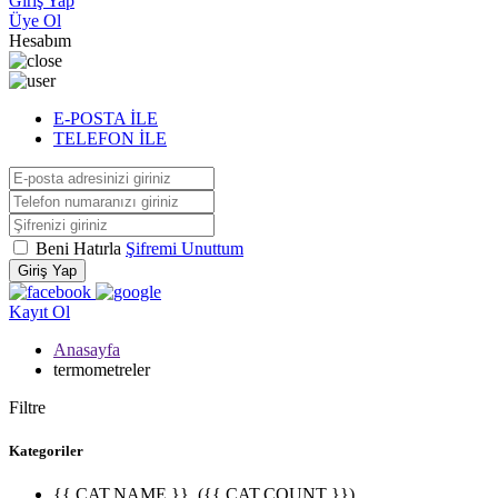
Giriş Yap
Üye Ol
Hesabım
E-POSTA İLE
TELEFON İLE
Beni Hatırla
Şifremi Unuttum
Giriş Yap
Kayıt Ol
Anasayfa
termometreler
Filtre
Kategoriler
{{ CAT.NAME }}
({{ CAT.COUNT }})