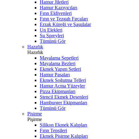
Hamur Jiletleri
Hamur Kazıyıcıları
Fırın Eldivenleri
Fırın ve Tezgah Fırçaları
Erzak Küreği ve Şaşulalar
Un Elekleri
Su Spreyleri
Tümünü Gör
Hazırlık
Hazırlık
Mayalama Sepetleri
Mayalama Bezleri
Ekmek Yapım Setleri
Hamur Pasaları
Ekmek Soğutma Telleri
Hamur Açma Yüzeyler
Pizza Ekipmanları
Stencil Ekmek Desenleri
Hamburger Ekipmanları
Tümünü Gör
Pişirme
Pişirme
Silikon Ekmek Kalıpları
Fırın Tepsileri
Ekmek Pişirme Kalıpları