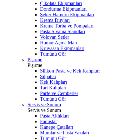
Çikolata Ekipmanları
Dondurma Ekipmanları
Şeker Hamuru Ekipmanları
Krema Duyları
Krema Torba ve Pompaları
Pasta Sıvama Standları
Volovan Setler
Hamur Açma Matı
Kruvasan Ekipmanları
Tümünü Gör
Pişirme
Pişirme
Silikon Pasta ve Kek Kalıpları
Silpatlar
Kek Kalıpları
Tart Kalıpları
Parfe ve Çemberler
Tümünü Gör
Servis ve Sunum
Servis ve Sunum
Pasta Altlıkları
Fanuslar
Kanepe Çatalları
Mumlar ve Pasta Yazıları
Tümünü Gör