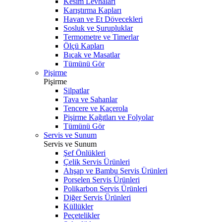
Kesim Levhaları
Karıştırma Kapları
Havan ve Et Dövecekleri
Sosluk ve Şurupluklar
Termometre ve Timerlar
Ölçü Kapları
Bıçak ve Masatlar
Tümünü Gör
Pişirme
Pişirme
Silpatlar
Tava ve Sahanlar
Tencere ve Kaçerola
Pişirme Kağıtları ve Folyolar
Tümünü Gör
Servis ve Sunum
Servis ve Sunum
Şef Önlükleri
Çelik Servis Ürünleri
Ahşap ve Bambu Servis Ürünleri
Porselen Servis Ürünleri
Polikarbon Servis Ürünleri
Diğer Servis Ürünleri
Küllükler
Peçetelikler