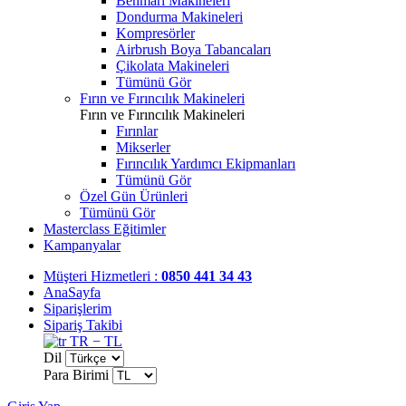
Benmari Makineleri
Dondurma Makineleri
Kompresörler
Airbrush Boya Tabancaları
Çikolata Makineleri
Tümünü Gör
Fırın ve Fırıncılık Makineleri
Fırın ve Fırıncılık Makineleri
Fırınlar
Mikserler
Fırıncılık Yardımcı Ekipmanları
Tümünü Gör
Özel Gün Ürünleri
Tümünü Gör
Masterclass Eğitimler
Kampanyalar
Müşteri Hizmetleri :
0850 441 34 43
AnaSayfa
Siparişlerim
Sipariş Takibi
TR − TL
Dil
Para Birimi