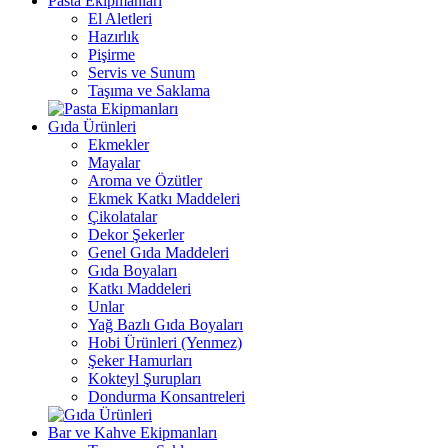
Pasta Ekipmanları
El Aletleri
Hazırlık
Pişirme
Servis ve Sunum
Taşıma ve Saklama
Gıda Ürünleri
Ekmekler
Mayalar
Aroma ve Özütler
Ekmek Katkı Maddeleri
Çikolatalar
Dekor Şekerler
Genel Gıda Maddeleri
Gıda Boyaları
Katkı Maddeleri
Unlar
Yağ Bazlı Gıda Boyaları
Hobi Ürünleri (Yenmez)
Şeker Hamurları
Kokteyl Şurupları
Dondurma Konsantreleri
Bar ve Kahve Ekipmanları