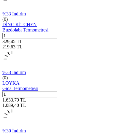
%
33
İndirim
(0)
DİNC KİTCHEN
Buzdolabı Termometresi
329,45
TL
219,63
TL
%
33
İndirim
(0)
LOYKA
Gıda Termometresi
1.633,79
TL
1.089,40
TL
%
30
İndirim