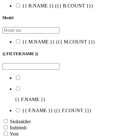
{{ B.NAME }}
({{ B.COUNT }})
Model
{{ M.NAME }}
({{ M.COUNT }})
{{ FILTER.NAME }}
{{ F.NAME }}
{{ F.NAME }}
({{ F.COUNT }})
Stoktakiler
İndirimli
Yeni