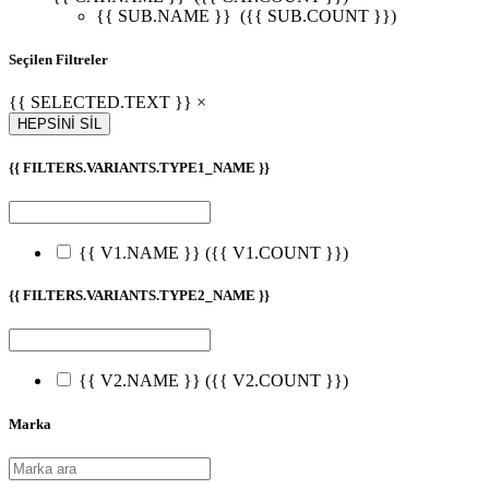
{{ SUB.NAME }}
({{ SUB.COUNT }})
Seçilen Filtreler
{{ SELECTED.TEXT }} ×
HEPSİNİ SİL
{{ FILTERS.VARIANTS.TYPE1_NAME }}
{{ V1.NAME }}
({{ V1.COUNT }})
{{ FILTERS.VARIANTS.TYPE2_NAME }}
{{ V2.NAME }}
({{ V2.COUNT }})
Marka