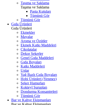
Taşıma ve Saklama
Taşıma ve Saklama
Pasta Kutuları
Tümünü Gör
Tümünü Gör
Gıda Ürünleri
Gıda Ürünleri
Ekmekler
Mayalar
Aroma ve Özütler
Ekmek Katkı Maddeleri
Çikolatalar
Dekor Şekerler
Genel Gıda Maddeleri
Gıda Boyaları
Katkı Maddeleri
Unlar
Yağ Bazlı Gıda Boyaları
Hobi Ürünleri (Yenmez)
Şeker Hamurları
Kokteyl Şurupları
Dondurma Konsantreleri
Tümünü Gör
Bar ve Kahve Ekipmanları
Bar ve Kahve Ekipmanları