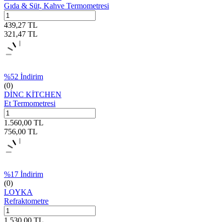
Gıda & Süt, Kahve Termometresi
439,27
TL
321,47
TL
%
52
İndirim
(0)
DİNC KİTCHEN
Et Termometresi
1.560,00
TL
756,00
TL
%
17
İndirim
(0)
LOYKA
Refraktometre
1.530,00
TL