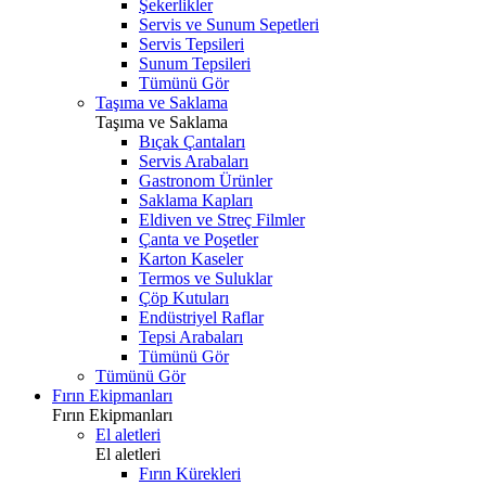
Şekerlikler
Servis ve Sunum Sepetleri
Servis Tepsileri
Sunum Tepsileri
Tümünü Gör
Taşıma ve Saklama
Taşıma ve Saklama
Bıçak Çantaları
Servis Arabaları
Gastronom Ürünler
Saklama Kapları
Eldiven ve Streç Filmler
Çanta ve Poşetler
Karton Kaseler
Termos ve Suluklar
Çöp Kutuları
Endüstriyel Raflar
Tepsi Arabaları
Tümünü Gör
Tümünü Gör
Fırın Ekipmanları
Fırın Ekipmanları
El aletleri
El aletleri
Fırın Kürekleri