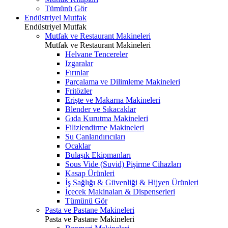
Tümünü Gör
Endüstriyel Mutfak
Endüstriyel Mutfak
Mutfak ve Restaurant Makineleri
Mutfak ve Restaurant Makineleri
Helvane Tencereler
Izgaralar
Fırınlar
Parçalama ve Dilimleme Makineleri
Fritözler
Erişte ve Makarna Makineleri
Blender ve Sıkacaklar
Gıda Kurutma Makineleri
Filizlendirme Makineleri
Su Canlandırıcıları
Ocaklar
Bulaşık Ekipmanları
Sous Vide (Suvid) Pişirme Cihazları
Kasap Ürünleri
İş Sağlığı & Güvenliği & Hijyen Ürünleri
İçecek Makinaları & Dispenserleri
Tümünü Gör
Pasta ve Pastane Makineleri
Pasta ve Pastane Makineleri