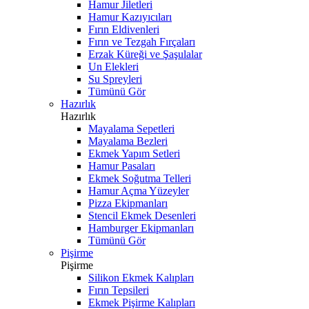
Hamur Jiletleri
Hamur Kazıyıcıları
Fırın Eldivenleri
Fırın ve Tezgah Fırçaları
Erzak Küreği ve Şaşulalar
Un Elekleri
Su Spreyleri
Tümünü Gör
Hazırlık
Hazırlık
Mayalama Sepetleri
Mayalama Bezleri
Ekmek Yapım Setleri
Hamur Pasaları
Ekmek Soğutma Telleri
Hamur Açma Yüzeyler
Pizza Ekipmanları
Stencil Ekmek Desenleri
Hamburger Ekipmanları
Tümünü Gör
Pişirme
Pişirme
Silikon Ekmek Kalıpları
Fırın Tepsileri
Ekmek Pişirme Kalıpları