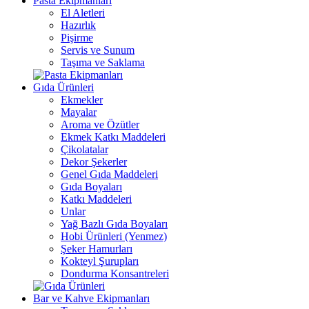
Pasta Ekipmanları
El Aletleri
Hazırlık
Pişirme
Servis ve Sunum
Taşıma ve Saklama
Gıda Ürünleri
Ekmekler
Mayalar
Aroma ve Özütler
Ekmek Katkı Maddeleri
Çikolatalar
Dekor Şekerler
Genel Gıda Maddeleri
Gıda Boyaları
Katkı Maddeleri
Unlar
Yağ Bazlı Gıda Boyaları
Hobi Ürünleri (Yenmez)
Şeker Hamurları
Kokteyl Şurupları
Dondurma Konsantreleri
Bar ve Kahve Ekipmanları