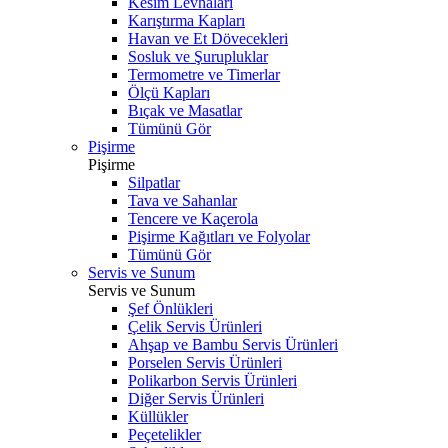
Kesim Levhaları
Karıştırma Kapları
Havan ve Et Dövecekleri
Sosluk ve Şurupluklar
Termometre ve Timerlar
Ölçü Kapları
Bıçak ve Masatlar
Tümünü Gör
Pişirme
Pişirme
Silpatlar
Tava ve Sahanlar
Tencere ve Kaçerola
Pişirme Kağıtları ve Folyolar
Tümünü Gör
Servis ve Sunum
Servis ve Sunum
Şef Önlükleri
Çelik Servis Ürünleri
Ahşap ve Bambu Servis Ürünleri
Porselen Servis Ürünleri
Polikarbon Servis Ürünleri
Diğer Servis Ürünleri
Küllükler
Peçetelikler