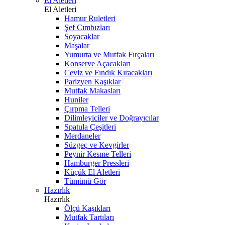
El Aletleri
El Aletleri
Hamur Ruletleri
Şef Cımbızları
Soyacaklar
Maşalar
Yumurta ve Mutfak Fırçaları
Konserve Açacakları
Ceviz ve Fındık Kıracakları
Parizyen Kaşıklar
Mutfak Makasları
Huniler
Çırpma Telleri
Dilimleyiciler ve Doğrayıcılar
Spatula Çeşitleri
Merdaneler
Süzgeç ve Kevgirler
Peynir Kesme Telleri
Hamburger Pressleri
Küçük El Aletleri
Tümünü Gör
Hazırlık
Hazırlık
Ölçü Kaşıkları
Mutfak Tartıları