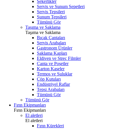
Şekerlikler
Servis ve Sunum Sepetleri
Servis Tepsileri
Sunum Tepsileri
Tümünü Gör
Taşıma ve Saklama
Taşıma ve Saklama
Bıçak Çantaları
Servis Arabaları
Gastronom Ürünler
Saklama Kapları
Eldiven ve Streç Filmler
Çanta ve Poşetler
Karton Kaseler
Termos ve Suluklar
Çöp Kutuları
Endüstriyel Raflar
Tepsi Arabaları
Tümünü Gör
Tümünü Gör
Fırın Ekipmanları
Fırın Ekipmanları
El aletleri
El aletleri
Fırın Kürekleri