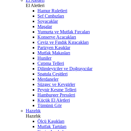
El Aletleri
El Aletleri
Hamur Ruletleri
Şef Cımbızları
Soyacaklar
Maşalar
Yumurta ve Mutfak Fırçaları
Konserve Açacakları
Ceviz ve Fındık Kıracakları
Parizyen Kaşıklar
Mutfak Makasları
Huniler
Çırpma Telleri
Dilimleyiciler ve Doğrayıcılar
Spatula Çeşitleri
Merdaneler
Süzgeç ve Kevgirler
Peynir Kesme Telleri
Hamburger Pressleri
Küçük El Aletleri
Tümünü Gör
Hazırlık
Hazırlık
Ölçü Kaşıkları
Mutfak Tartıları