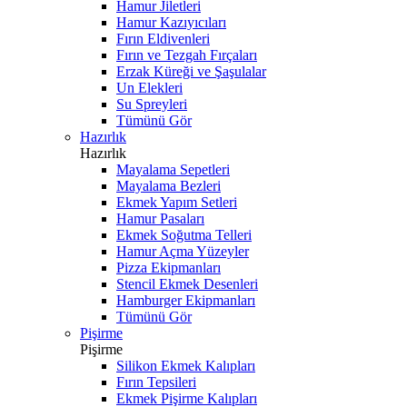
Hamur Jiletleri
Hamur Kazıyıcıları
Fırın Eldivenleri
Fırın ve Tezgah Fırçaları
Erzak Küreği ve Şaşulalar
Un Elekleri
Su Spreyleri
Tümünü Gör
Hazırlık
Hazırlık
Mayalama Sepetleri
Mayalama Bezleri
Ekmek Yapım Setleri
Hamur Pasaları
Ekmek Soğutma Telleri
Hamur Açma Yüzeyler
Pizza Ekipmanları
Stencil Ekmek Desenleri
Hamburger Ekipmanları
Tümünü Gör
Pişirme
Pişirme
Silikon Ekmek Kalıpları
Fırın Tepsileri
Ekmek Pişirme Kalıpları