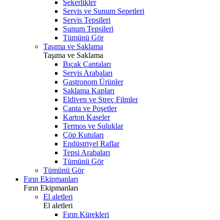
Şekerlikler
Servis ve Sunum Sepetleri
Servis Tepsileri
Sunum Tepsileri
Tümünü Gör
Taşıma ve Saklama
Taşıma ve Saklama
Bıçak Çantaları
Servis Arabaları
Gastronom Ürünler
Saklama Kapları
Eldiven ve Streç Filmler
Çanta ve Poşetler
Karton Kaseler
Termos ve Suluklar
Çöp Kutuları
Endüstriyel Raflar
Tepsi Arabaları
Tümünü Gör
Tümünü Gör
Fırın Ekipmanları
Fırın Ekipmanları
El aletleri
El aletleri
Fırın Kürekleri