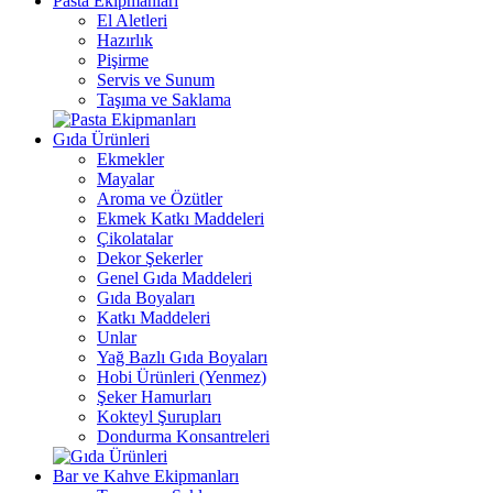
Pasta Ekipmanları
El Aletleri
Hazırlık
Pişirme
Servis ve Sunum
Taşıma ve Saklama
Gıda Ürünleri
Ekmekler
Mayalar
Aroma ve Özütler
Ekmek Katkı Maddeleri
Çikolatalar
Dekor Şekerler
Genel Gıda Maddeleri
Gıda Boyaları
Katkı Maddeleri
Unlar
Yağ Bazlı Gıda Boyaları
Hobi Ürünleri (Yenmez)
Şeker Hamurları
Kokteyl Şurupları
Dondurma Konsantreleri
Bar ve Kahve Ekipmanları