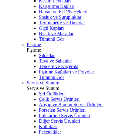
Kesim Levhaları
Karıştırma Kapları
Havan ve Et Dövecekleri
Sosluk ve Şurupluklar
Termometre ve Timerlar
Ölçü Kapları
Bıçak ve Masatlar
Tümünü Gör
Pişirme
Pişirme
Silpatlar
Tava ve Sahanlar
Tencere ve Kaçerola
Pişirme Kağıtları ve Folyolar
Tümünü Gör
Servis ve Sunum
Servis ve Sunum
Şef Önlükleri
Çelik Servis Ürünleri
Ahşap ve Bambu Servis Ürünleri
Porselen Servis Ürünleri
Polikarbon Servis Ürünleri
Diğer Servis Ürünleri
Küllükler
Peçetelikler