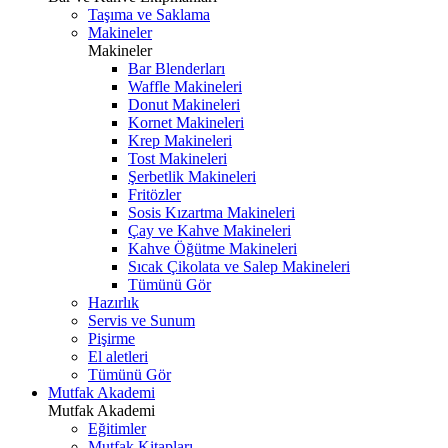
Taşıma ve Saklama
Makineler
Makineler
Bar Blenderları
Waffle Makineleri
Donut Makineleri
Kornet Makineleri
Krep Makineleri
Tost Makineleri
Şerbetlik Makineleri
Fritözler
Sosis Kızartma Makineleri
Çay ve Kahve Makineleri
Kahve Öğütme Makineleri
Sıcak Çikolata ve Salep Makineleri
Tümünü Gör
Hazırlık
Servis ve Sunum
Pişirme
El aletleri
Tümünü Gör
Mutfak Akademi
Mutfak Akademi
Eğitimler
Mutfak Kitapları