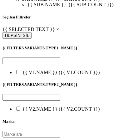
{{ SUB.NAME }}
({{ SUB.COUNT }})
Seçilen Filtreler
{{ SELECTED.TEXT }} ×
HEPSİNİ SİL
{{ FILTERS.VARIANTS.TYPE1_NAME }}
{{ V1.NAME }}
({{ V1.COUNT }})
{{ FILTERS.VARIANTS.TYPE2_NAME }}
{{ V2.NAME }}
({{ V2.COUNT }})
Marka