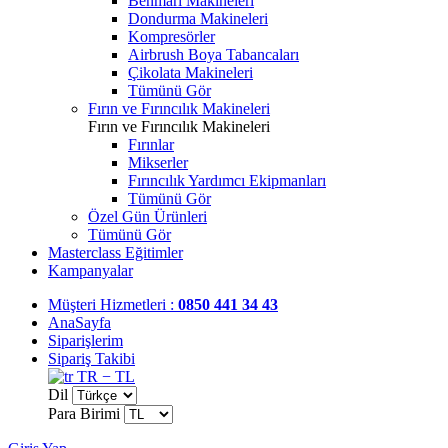
Benmari Makineleri
Dondurma Makineleri
Kompresörler
Airbrush Boya Tabancaları
Çikolata Makineleri
Tümünü Gör
Fırın ve Fırıncılık Makineleri
Fırın ve Fırıncılık Makineleri
Fırınlar
Mikserler
Fırıncılık Yardımcı Ekipmanları
Tümünü Gör
Özel Gün Ürünleri
Tümünü Gör
Masterclass Eğitimler
Kampanyalar
Müşteri Hizmetleri :
0850 441 34 43
AnaSayfa
Siparişlerim
Sipariş Takibi
TR − TL
Dil
Para Birimi