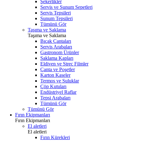
Şekerlikler
Servis ve Sunum Sepetleri
Servis Tepsileri
Sunum Tepsileri
Tümünü Gör
Taşıma ve Saklama
Taşıma ve Saklama
Bıçak Çantaları
Servis Arabaları
Gastronom Ürünler
Saklama Kapları
Eldiven ve Streç Filmler
Çanta ve Poşetler
Karton Kaseler
Termos ve Suluklar
Çöp Kutuları
Endüstriyel Raflar
Tepsi Arabaları
Tümünü Gör
Tümünü Gör
Fırın Ekipmanları
Fırın Ekipmanları
El aletleri
El aletleri
Fırın Kürekleri