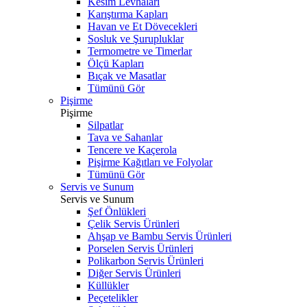
Kesim Levhaları
Karıştırma Kapları
Havan ve Et Dövecekleri
Sosluk ve Şurupluklar
Termometre ve Timerlar
Ölçü Kapları
Bıçak ve Masatlar
Tümünü Gör
Pişirme
Pişirme
Silpatlar
Tava ve Sahanlar
Tencere ve Kaçerola
Pişirme Kağıtları ve Folyolar
Tümünü Gör
Servis ve Sunum
Servis ve Sunum
Şef Önlükleri
Çelik Servis Ürünleri
Ahşap ve Bambu Servis Ürünleri
Porselen Servis Ürünleri
Polikarbon Servis Ürünleri
Diğer Servis Ürünleri
Küllükler
Peçetelikler