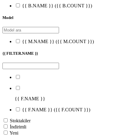
{{ B.NAME }}
({{ B.COUNT }})
Model
{{ M.NAME }}
({{ M.COUNT }})
{{ FILTER.NAME }}
{{ F.NAME }}
{{ F.NAME }}
({{ F.COUNT }})
Stoktakiler
İndirimli
Yeni