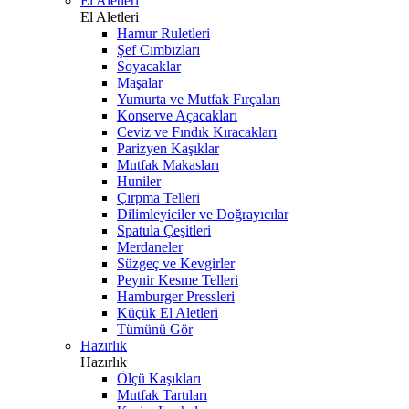
El Aletleri
El Aletleri
Hamur Ruletleri
Şef Cımbızları
Soyacaklar
Maşalar
Yumurta ve Mutfak Fırçaları
Konserve Açacakları
Ceviz ve Fındık Kıracakları
Parizyen Kaşıklar
Mutfak Makasları
Huniler
Çırpma Telleri
Dilimleyiciler ve Doğrayıcılar
Spatula Çeşitleri
Merdaneler
Süzgeç ve Kevgirler
Peynir Kesme Telleri
Hamburger Pressleri
Küçük El Aletleri
Tümünü Gör
Hazırlık
Hazırlık
Ölçü Kaşıkları
Mutfak Tartıları