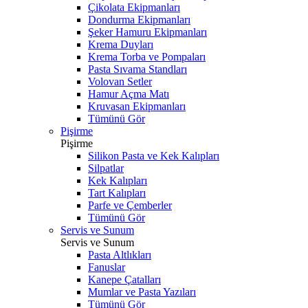
Çikolata Ekipmanları
Dondurma Ekipmanları
Şeker Hamuru Ekipmanları
Krema Duyları
Krema Torba ve Pompaları
Pasta Sıvama Standları
Volovan Setler
Hamur Açma Matı
Kruvasan Ekipmanları
Tümünü Gör
Pişirme
Pişirme
Silikon Pasta ve Kek Kalıpları
Silpatlar
Kek Kalıpları
Tart Kalıpları
Parfe ve Çemberler
Tümünü Gör
Servis ve Sunum
Servis ve Sunum
Pasta Altlıkları
Fanuslar
Kanepe Çatalları
Mumlar ve Pasta Yazıları
Tümünü Gör