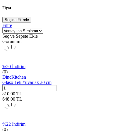
Fiyat
Seçimi Filtrele
Filtre
Seç ve Sepete Ekle
Görünüm :
%
20
İndirim
(0)
DincKitchen
Glaso Teli Yuvarlak 30 cm
810,00
TL
648,00
TL
%
22
İndirim
(0)