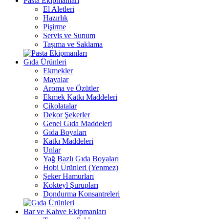
Pasta Ekipmanları
El Aletleri
Hazırlık
Pişirme
Servis ve Sunum
Taşıma ve Saklama
Gıda Ürünleri
Ekmekler
Mayalar
Aroma ve Özütler
Ekmek Katkı Maddeleri
Çikolatalar
Dekor Şekerler
Genel Gıda Maddeleri
Gıda Boyaları
Katkı Maddeleri
Unlar
Yağ Bazlı Gıda Boyaları
Hobi Ürünleri (Yenmez)
Şeker Hamurları
Kokteyl Şurupları
Dondurma Konsantreleri
Bar ve Kahve Ekipmanları