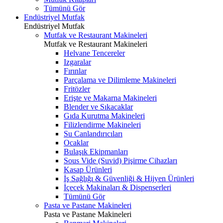
Tümünü Gör
Endüstriyel Mutfak
Endüstriyel Mutfak
Mutfak ve Restaurant Makineleri
Mutfak ve Restaurant Makineleri
Helvane Tencereler
Izgaralar
Fırınlar
Parçalama ve Dilimleme Makineleri
Fritözler
Erişte ve Makarna Makineleri
Blender ve Sıkacaklar
Gıda Kurutma Makineleri
Filizlendirme Makineleri
Su Canlandırıcıları
Ocaklar
Bulaşık Ekipmanları
Sous Vide (Suvid) Pişirme Cihazları
Kasap Ürünleri
İş Sağlığı & Güvenliği & Hijyen Ürünleri
İçecek Makinaları & Dispenserleri
Tümünü Gör
Pasta ve Pastane Makineleri
Pasta ve Pastane Makineleri