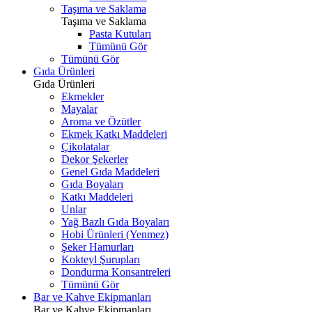
Taşıma ve Saklama
Taşıma ve Saklama
Pasta Kutuları
Tümünü Gör
Tümünü Gör
Gıda Ürünleri
Gıda Ürünleri
Ekmekler
Mayalar
Aroma ve Özütler
Ekmek Katkı Maddeleri
Çikolatalar
Dekor Şekerler
Genel Gıda Maddeleri
Gıda Boyaları
Katkı Maddeleri
Unlar
Yağ Bazlı Gıda Boyaları
Hobi Ürünleri (Yenmez)
Şeker Hamurları
Kokteyl Şurupları
Dondurma Konsantreleri
Tümünü Gör
Bar ve Kahve Ekipmanları
Bar ve Kahve Ekipmanları