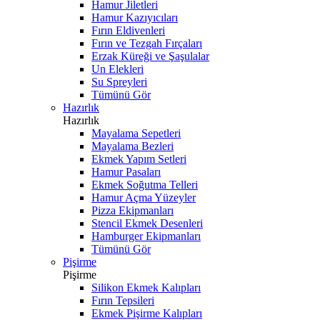
Hamur Jiletleri
Hamur Kazıyıcıları
Fırın Eldivenleri
Fırın ve Tezgah Fırçaları
Erzak Küreği ve Şaşulalar
Un Elekleri
Su Spreyleri
Tümünü Gör
Hazırlık
Hazırlık
Mayalama Sepetleri
Mayalama Bezleri
Ekmek Yapım Setleri
Hamur Pasaları
Ekmek Soğutma Telleri
Hamur Açma Yüzeyler
Pizza Ekipmanları
Stencil Ekmek Desenleri
Hamburger Ekipmanları
Tümünü Gör
Pişirme
Pişirme
Silikon Ekmek Kalıpları
Fırın Tepsileri
Ekmek Pişirme Kalıpları