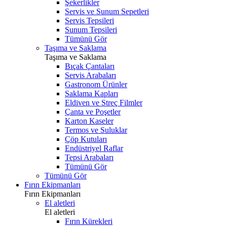
Şekerlikler
Servis ve Sunum Sepetleri
Servis Tepsileri
Sunum Tepsileri
Tümünü Gör
Taşıma ve Saklama
Taşıma ve Saklama
Bıçak Çantaları
Servis Arabaları
Gastronom Ürünler
Saklama Kapları
Eldiven ve Streç Filmler
Çanta ve Poşetler
Karton Kaseler
Termos ve Suluklar
Çöp Kutuları
Endüstriyel Raflar
Tepsi Arabaları
Tümünü Gör
Tümünü Gör
Fırın Ekipmanları
Fırın Ekipmanları
El aletleri
El aletleri
Fırın Kürekleri