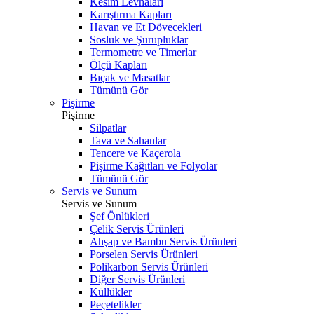
Kesim Levhaları
Karıştırma Kapları
Havan ve Et Dövecekleri
Sosluk ve Şurupluklar
Termometre ve Timerlar
Ölçü Kapları
Bıçak ve Masatlar
Tümünü Gör
Pişirme
Pişirme
Silpatlar
Tava ve Sahanlar
Tencere ve Kaçerola
Pişirme Kağıtları ve Folyolar
Tümünü Gör
Servis ve Sunum
Servis ve Sunum
Şef Önlükleri
Çelik Servis Ürünleri
Ahşap ve Bambu Servis Ürünleri
Porselen Servis Ürünleri
Polikarbon Servis Ürünleri
Diğer Servis Ürünleri
Küllükler
Peçetelikler