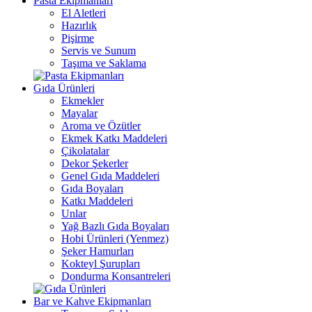
Pasta Ekipmanları
El Aletleri
Hazırlık
Pişirme
Servis ve Sunum
Taşıma ve Saklama
Gıda Ürünleri
Ekmekler
Mayalar
Aroma ve Özütler
Ekmek Katkı Maddeleri
Çikolatalar
Dekor Şekerler
Genel Gıda Maddeleri
Gıda Boyaları
Katkı Maddeleri
Unlar
Yağ Bazlı Gıda Boyaları
Hobi Ürünleri (Yenmez)
Şeker Hamurları
Kokteyl Şurupları
Dondurma Konsantreleri
Bar ve Kahve Ekipmanları