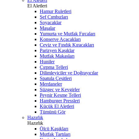
El Aletleri
El Aletleri
Hamur Ruletleri
Şef Cımbızları
Soyacaklar
Maşalar
Yumurta ve Mutfak Fırçaları
Konserve Açacakları
Ceviz ve Fındık Kıracakları
Parizyen Kaşıklar
Mutfak Makasları
Huniler
Çırpma Telleri
Dilimleyiciler ve Doğrayıcılar
Spatula Çeşitleri
Merdaneler
Süzgeç ve Kevgirler
Peynir Kesme Telleri
Hamburger Pressleri
Küçük El Aletleri
Tümünü Gör
Hazırlık
Hazırlık
Ölçü Kaşıkları
Mutfak Tartıları