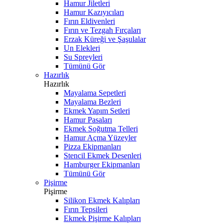
Hamur Jiletleri
Hamur Kazıyıcıları
Fırın Eldivenleri
Fırın ve Tezgah Fırçaları
Erzak Küreği ve Şaşulalar
Un Elekleri
Su Spreyleri
Tümünü Gör
Hazırlık
Hazırlık
Mayalama Sepetleri
Mayalama Bezleri
Ekmek Yapım Setleri
Hamur Pasaları
Ekmek Soğutma Telleri
Hamur Açma Yüzeyler
Pizza Ekipmanları
Stencil Ekmek Desenleri
Hamburger Ekipmanları
Tümünü Gör
Pişirme
Pişirme
Silikon Ekmek Kalıpları
Fırın Tepsileri
Ekmek Pişirme Kalıpları