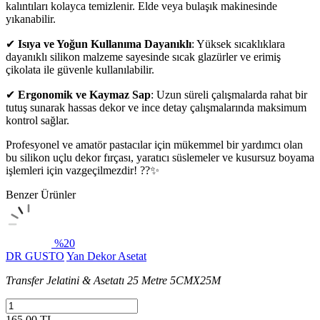
kalıntıları kolayca temizlenir. Elde veya bulaşık makinesinde
yıkanabilir.
✔
Isıya ve Yoğun Kullanıma Dayanıklı
: Yüksek sıcaklıklara
dayanıklı silikon malzeme sayesinde sıcak glazürler ve erimiş
çikolata ile güvenle kullanılabilir.
✔
Ergonomik ve Kaymaz Sap
: Uzun süreli çalışmalarda rahat bir
tutuş sunarak hassas dekor ve ince detay çalışmalarında maksimum
kontrol sağlar.
Profesyonel ve amatör pastacılar için mükemmel bir yardımcı olan
bu silikon uçlu dekor fırçası, yaratıcı süslemeler ve kusursuz boyama
işlemleri için vazgeçilmezdir! ??✨
Benzer Ürünler
%20
DR GUSTO
Yan Dekor Asetat
Transfer Jelatini & Asetatı 25 Metre 5CMX25M
165,00 TL