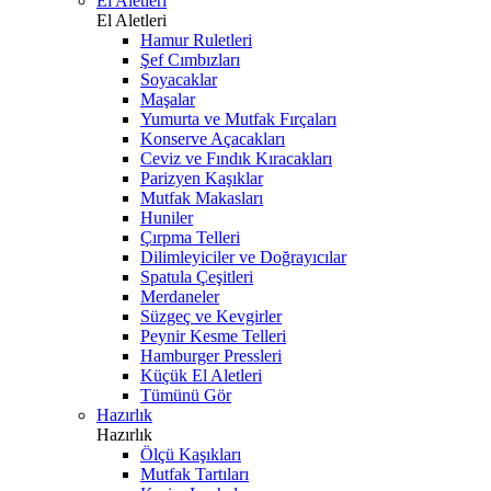
El Aletleri
El Aletleri
Hamur Ruletleri
Şef Cımbızları
Soyacaklar
Maşalar
Yumurta ve Mutfak Fırçaları
Konserve Açacakları
Ceviz ve Fındık Kıracakları
Parizyen Kaşıklar
Mutfak Makasları
Huniler
Çırpma Telleri
Dilimleyiciler ve Doğrayıcılar
Spatula Çeşitleri
Merdaneler
Süzgeç ve Kevgirler
Peynir Kesme Telleri
Hamburger Pressleri
Küçük El Aletleri
Tümünü Gör
Hazırlık
Hazırlık
Ölçü Kaşıkları
Mutfak Tartıları