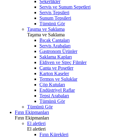
Şekerlikler
Servis ve Sunum Sepetleri
Servis Tepsileri
Sunum Tepsileri
Tümünü Gör
Taşıma ve Saklama
Taşıma ve Saklama
Bıçak Çantaları
Servis Arabaları
Gastronom Ürünler
Saklama Kapları
Eldiven ve Streç Filmler
Çanta ve Poşetler
Karton Kaseler
Termos ve Suluklar
Çöp Kutuları
Endüstriyel Raflar
Tepsi Arabaları
Tümünü Gör
Tümünü Gör
Fırın Ekipmanları
Fırın Ekipmanları
El aletleri
El aletleri
Fırın Kürekleri