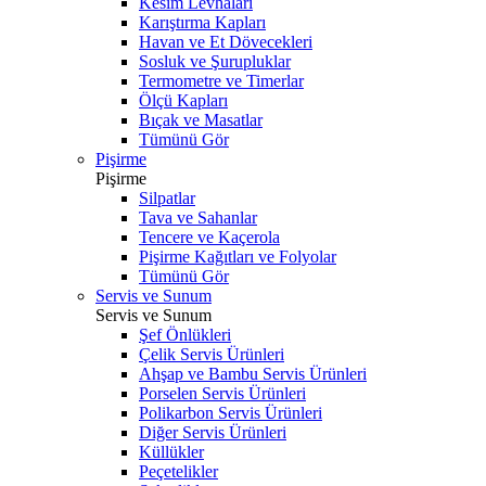
Kesim Levhaları
Karıştırma Kapları
Havan ve Et Dövecekleri
Sosluk ve Şurupluklar
Termometre ve Timerlar
Ölçü Kapları
Bıçak ve Masatlar
Tümünü Gör
Pişirme
Pişirme
Silpatlar
Tava ve Sahanlar
Tencere ve Kaçerola
Pişirme Kağıtları ve Folyolar
Tümünü Gör
Servis ve Sunum
Servis ve Sunum
Şef Önlükleri
Çelik Servis Ürünleri
Ahşap ve Bambu Servis Ürünleri
Porselen Servis Ürünleri
Polikarbon Servis Ürünleri
Diğer Servis Ürünleri
Küllükler
Peçetelikler