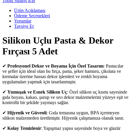
Toplu Sipariş İçin
Ürün Açıklaması
Ödeme Seçenekleri
Yorumlar
Tavsiye Et
Silikon Uçlu Pasta & Dekor
Fırçası 5 Adet
✔
Profesyonel Dekor ve Boyama İçin Özel Tasarım
: Pastacılar
ve şefler için ideal olan bu fırça, pasta, şeker hamuru, çikolata ve
kremalar üzerine hassas dekor işlemleri ve renkli boyama
uygulamaları yapmak için tasarlanmıştır.
✔
Yumuşak ve Esnek Silikon Uç
: Özel silikon uç kısmı sayesinde
gıda boyası, kakao, şurup ve sıvı dekor malzemelerini yüzeye eşit ve
kontrollü bir şekilde yaymayı sağlar.
✔
Hijyenik ve Güvenli
: Gıda temasına uygun, BPA içermeyen
silikon malzemeden üretilmiştir. Hijyenik çalışmanıza olanak tanır.
✔
Kolay Temizlenir
: Yapışmaz yapısı sayesinde boya ve glazür