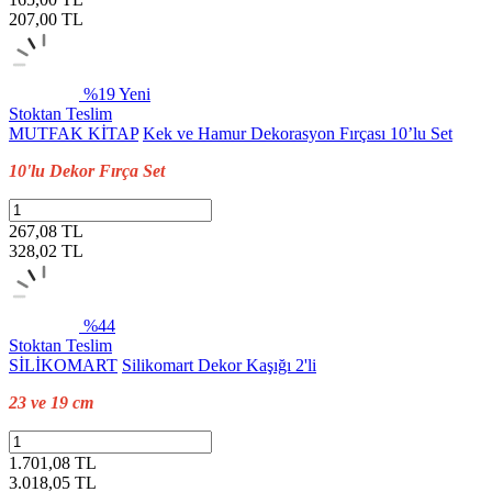
207,00
TL
%19
Yeni
Stoktan Teslim
MUTFAK KİTAP
Kek ve Hamur Dekorasyon Fırçası 10’lu Set
10'lu Dekor Fırça Set
267,08 TL
328,02
TL
%44
Stoktan Teslim
SİLİKOMART
Silikomart Dekor Kaşığı 2'li
23 ve 19 cm
1.701,08 TL
3.018,05
TL