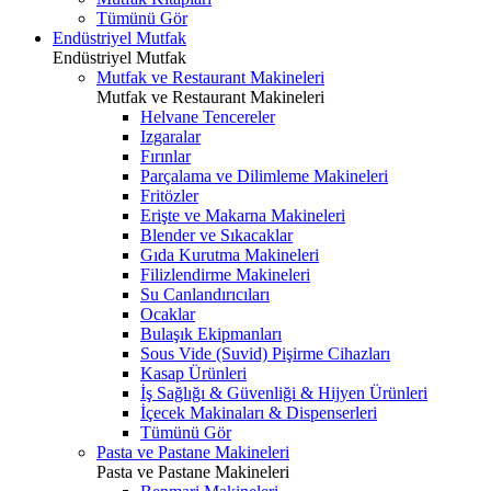
Tümünü Gör
Endüstriyel Mutfak
Endüstriyel Mutfak
Mutfak ve Restaurant Makineleri
Mutfak ve Restaurant Makineleri
Helvane Tencereler
Izgaralar
Fırınlar
Parçalama ve Dilimleme Makineleri
Fritözler
Erişte ve Makarna Makineleri
Blender ve Sıkacaklar
Gıda Kurutma Makineleri
Filizlendirme Makineleri
Su Canlandırıcıları
Ocaklar
Bulaşık Ekipmanları
Sous Vide (Suvid) Pişirme Cihazları
Kasap Ürünleri
İş Sağlığı & Güvenliği & Hijyen Ürünleri
İçecek Makinaları & Dispenserleri
Tümünü Gör
Pasta ve Pastane Makineleri
Pasta ve Pastane Makineleri