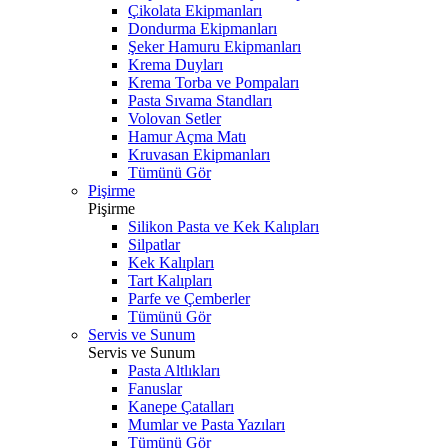
Çikolata Ekipmanları
Dondurma Ekipmanları
Şeker Hamuru Ekipmanları
Krema Duyları
Krema Torba ve Pompaları
Pasta Sıvama Standları
Volovan Setler
Hamur Açma Matı
Kruvasan Ekipmanları
Tümünü Gör
Pişirme
Pişirme
Silikon Pasta ve Kek Kalıpları
Silpatlar
Kek Kalıpları
Tart Kalıpları
Parfe ve Çemberler
Tümünü Gör
Servis ve Sunum
Servis ve Sunum
Pasta Altlıkları
Fanuslar
Kanepe Çatalları
Mumlar ve Pasta Yazıları
Tümünü Gör