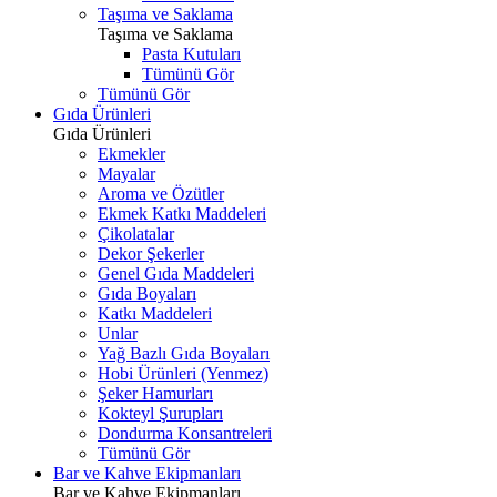
Taşıma ve Saklama
Taşıma ve Saklama
Pasta Kutuları
Tümünü Gör
Tümünü Gör
Gıda Ürünleri
Gıda Ürünleri
Ekmekler
Mayalar
Aroma ve Özütler
Ekmek Katkı Maddeleri
Çikolatalar
Dekor Şekerler
Genel Gıda Maddeleri
Gıda Boyaları
Katkı Maddeleri
Unlar
Yağ Bazlı Gıda Boyaları
Hobi Ürünleri (Yenmez)
Şeker Hamurları
Kokteyl Şurupları
Dondurma Konsantreleri
Tümünü Gör
Bar ve Kahve Ekipmanları
Bar ve Kahve Ekipmanları