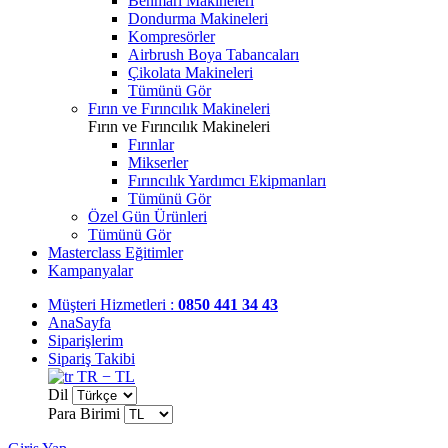
Benmari Makineleri
Dondurma Makineleri
Kompresörler
Airbrush Boya Tabancaları
Çikolata Makineleri
Tümünü Gör
Fırın ve Fırıncılık Makineleri
Fırın ve Fırıncılık Makineleri
Fırınlar
Mikserler
Fırıncılık Yardımcı Ekipmanları
Tümünü Gör
Özel Gün Ürünleri
Tümünü Gör
Masterclass Eğitimler
Kampanyalar
Müşteri Hizmetleri :
0850 441 34 43
AnaSayfa
Siparişlerim
Sipariş Takibi
TR − TL
Dil
Para Birimi