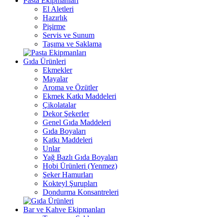
Pasta Ekipmanları
El Aletleri
Hazırlık
Pişirme
Servis ve Sunum
Taşıma ve Saklama
Gıda Ürünleri
Ekmekler
Mayalar
Aroma ve Özütler
Ekmek Katkı Maddeleri
Çikolatalar
Dekor Şekerler
Genel Gıda Maddeleri
Gıda Boyaları
Katkı Maddeleri
Unlar
Yağ Bazlı Gıda Boyaları
Hobi Ürünleri (Yenmez)
Şeker Hamurları
Kokteyl Şurupları
Dondurma Konsantreleri
Bar ve Kahve Ekipmanları