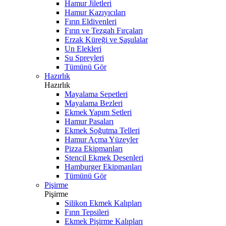
Hamur Jiletleri
Hamur Kazıyıcıları
Fırın Eldivenleri
Fırın ve Tezgah Fırçaları
Erzak Küreği ve Şaşulalar
Un Elekleri
Su Spreyleri
Tümünü Gör
Hazırlık
Hazırlık
Mayalama Sepetleri
Mayalama Bezleri
Ekmek Yapım Setleri
Hamur Pasaları
Ekmek Soğutma Telleri
Hamur Açma Yüzeyler
Pizza Ekipmanları
Stencil Ekmek Desenleri
Hamburger Ekipmanları
Tümünü Gör
Pişirme
Pişirme
Silikon Ekmek Kalıpları
Fırın Tepsileri
Ekmek Pişirme Kalıpları