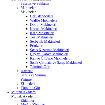
Taşıma ve Saklama
Makineler
Makineler
Bar Blenderları
Waffle Makineleri
Donut Makineleri
Kornet Makineleri
Krep Makineleri
Tost Makineleri
Şerbetlik Makineleri
Fritözler
Sosis Kızartma Makineleri
Çay ve Kahve Makineleri
Kahve Öğütme Makineleri
Sıcak Çikolata ve Salep Makineleri
Tümünü Gör
Hazırlık
Servis ve Sunum
Pişirme
El aletleri
Tümünü Gör
Mutfak Akademi
Mutfak Akademi
Eğitimler
Mutfak Kitapları