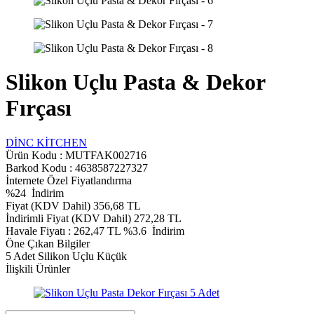
Slikon Uçlu Pasta & Dekor
Fırçası
DİNC KİTCHEN
Ürün Kodu :
MUTFAK002716
Barkod Kodu : 4638587227327
İnternete Özel Fiyatlandırma
%
24
İndirim
Fiyat (KDV Dahil)
356,68
TL
İndirimli Fiyat (KDV Dahil)
272,28
TL
Havale Fiyatı :
262,47
TL
%3.6
İndirim
Öne Çıkan Bilgiler
5 Adet Silikon Uçlu Küçük
İlişkili Ürünler