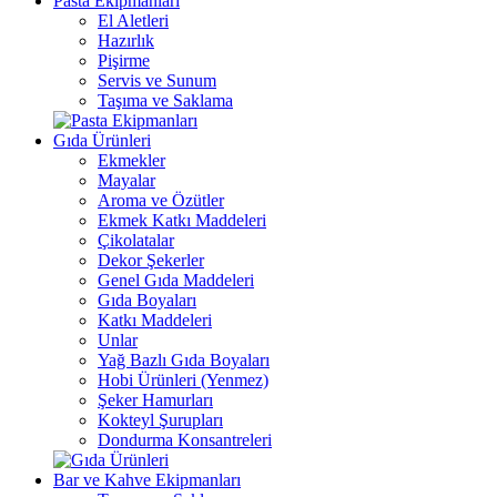
Pasta Ekipmanları
El Aletleri
Hazırlık
Pişirme
Servis ve Sunum
Taşıma ve Saklama
Gıda Ürünleri
Ekmekler
Mayalar
Aroma ve Özütler
Ekmek Katkı Maddeleri
Çikolatalar
Dekor Şekerler
Genel Gıda Maddeleri
Gıda Boyaları
Katkı Maddeleri
Unlar
Yağ Bazlı Gıda Boyaları
Hobi Ürünleri (Yenmez)
Şeker Hamurları
Kokteyl Şurupları
Dondurma Konsantreleri
Bar ve Kahve Ekipmanları