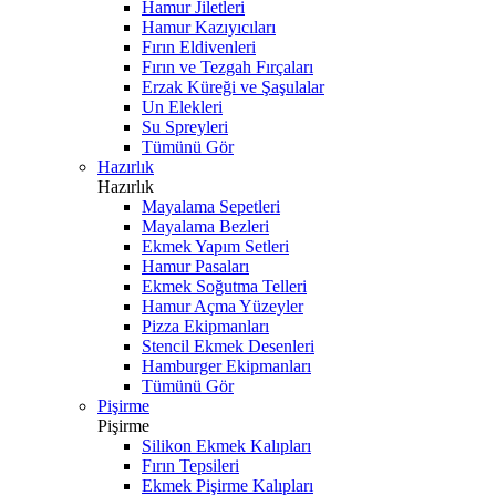
Hamur Jiletleri
Hamur Kazıyıcıları
Fırın Eldivenleri
Fırın ve Tezgah Fırçaları
Erzak Küreği ve Şaşulalar
Un Elekleri
Su Spreyleri
Tümünü Gör
Hazırlık
Hazırlık
Mayalama Sepetleri
Mayalama Bezleri
Ekmek Yapım Setleri
Hamur Pasaları
Ekmek Soğutma Telleri
Hamur Açma Yüzeyler
Pizza Ekipmanları
Stencil Ekmek Desenleri
Hamburger Ekipmanları
Tümünü Gör
Pişirme
Pişirme
Silikon Ekmek Kalıpları
Fırın Tepsileri
Ekmek Pişirme Kalıpları