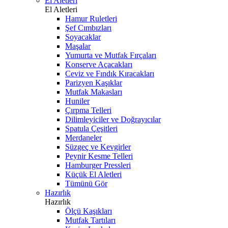
El Aletleri
El Aletleri
Hamur Ruletleri
Şef Cımbızları
Soyacaklar
Maşalar
Yumurta ve Mutfak Fırçaları
Konserve Açacakları
Ceviz ve Fındık Kıracakları
Parizyen Kaşıklar
Mutfak Makasları
Huniler
Çırpma Telleri
Dilimleyiciler ve Doğrayıcılar
Spatula Çeşitleri
Merdaneler
Süzgeç ve Kevgirler
Peynir Kesme Telleri
Hamburger Pressleri
Küçük El Aletleri
Tümünü Gör
Hazırlık
Hazırlık
Ölçü Kaşıkları
Mutfak Tartıları