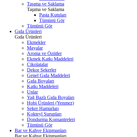
Taşıma ve Saklama
Taşıma ve Saklama
Pasta Kutuları
Tümünü Gör
Tümünü Gör
Gıda Ürünleri
Gıda Ürünleri
Ekmekler
Mayalar
Aroma ve Özütler
Ekmek Katkı Maddeleri
Çikolatalar
Dekor Şekerler
Genel Gıda Maddeleri
Gıda Boyaları
Katkı Maddeleri
Unlar
Yağ Bazlı Gıda Boyaları
Hobi Ürünleri (Yenmez)
Şeker Hamurları
Kokteyl Şurupları
Dondurma Konsantreleri
Tümünü Gör
Bar ve Kahve Ekipmanları
Bar ve Kahve Ekipmanları