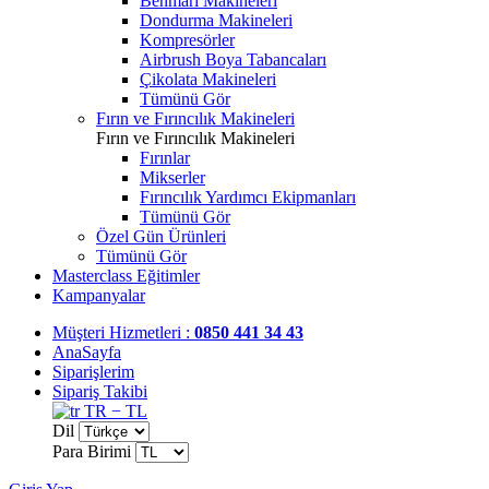
Benmari Makineleri
Dondurma Makineleri
Kompresörler
Airbrush Boya Tabancaları
Çikolata Makineleri
Tümünü Gör
Fırın ve Fırıncılık Makineleri
Fırın ve Fırıncılık Makineleri
Fırınlar
Mikserler
Fırıncılık Yardımcı Ekipmanları
Tümünü Gör
Özel Gün Ürünleri
Tümünü Gör
Masterclass Eğitimler
Kampanyalar
Müşteri Hizmetleri :
0850 441 34 43
AnaSayfa
Siparişlerim
Sipariş Takibi
TR − TL
Dil
Para Birimi