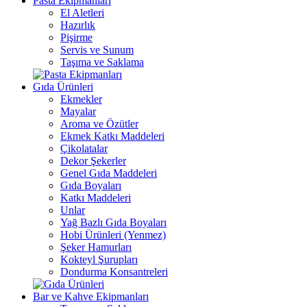
Pasta Ekipmanları
El Aletleri
Hazırlık
Pişirme
Servis ve Sunum
Taşıma ve Saklama
Gıda Ürünleri
Ekmekler
Mayalar
Aroma ve Özütler
Ekmek Katkı Maddeleri
Çikolatalar
Dekor Şekerler
Genel Gıda Maddeleri
Gıda Boyaları
Katkı Maddeleri
Unlar
Yağ Bazlı Gıda Boyaları
Hobi Ürünleri (Yenmez)
Şeker Hamurları
Kokteyl Şurupları
Dondurma Konsantreleri
Bar ve Kahve Ekipmanları