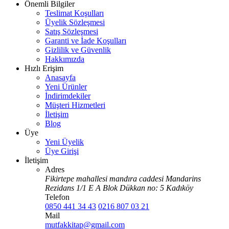
Önemli Bilgiler
Teslimat Koşulları
Üyelik Sözleşmesi
Satış Sözleşmesi
Garanti ve İade Koşulları
Gizlilik ve Güvenlik
Hakkımızda
Hızlı Erişim
Anasayfa
Yeni Ürünler
İndirimdekiler
Müşteri Hizmetleri
İletişim
Blog
Üye
Yeni Üyelik
Üye Girişi
İletişim
Adres
Fikirtepe mahallesi mandıra caddesi Mandarins
Rezidans 1/1 E A Blok Dükkan no: 5 Kadıköy
Telefon
0850 441 34 43
0216 807 03 21
Mail
mutfakkitap@gmail.com