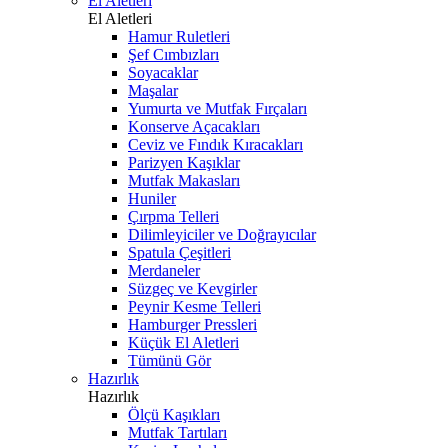
El Aletleri
El Aletleri
Hamur Ruletleri
Şef Cımbızları
Soyacaklar
Maşalar
Yumurta ve Mutfak Fırçaları
Konserve Açacakları
Ceviz ve Fındık Kıracakları
Parizyen Kaşıklar
Mutfak Makasları
Huniler
Çırpma Telleri
Dilimleyiciler ve Doğrayıcılar
Spatula Çeşitleri
Merdaneler
Süzgeç ve Kevgirler
Peynir Kesme Telleri
Hamburger Pressleri
Küçük El Aletleri
Tümünü Gör
Hazırlık
Hazırlık
Ölçü Kaşıkları
Mutfak Tartıları