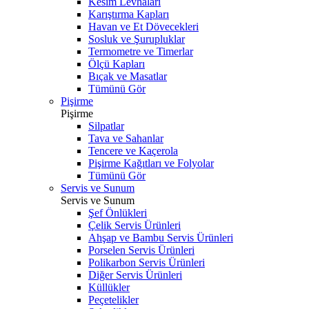
Kesim Levhaları
Karıştırma Kapları
Havan ve Et Dövecekleri
Sosluk ve Şurupluklar
Termometre ve Timerlar
Ölçü Kapları
Bıçak ve Masatlar
Tümünü Gör
Pişirme
Pişirme
Silpatlar
Tava ve Sahanlar
Tencere ve Kaçerola
Pişirme Kağıtları ve Folyolar
Tümünü Gör
Servis ve Sunum
Servis ve Sunum
Şef Önlükleri
Çelik Servis Ürünleri
Ahşap ve Bambu Servis Ürünleri
Porselen Servis Ürünleri
Polikarbon Servis Ürünleri
Diğer Servis Ürünleri
Küllükler
Peçetelikler