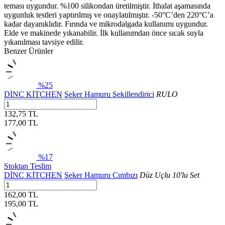
teması uygundur. %100 silikondan üretilmiştir. İthalat aşamasında
uygunluk testleri yaptırılmış ve onaylatılmıştır. -50°C’den 220°C’a
kadar dayanıklıdır. Fırında ve mikrodalgada kullanımı uygundur.
Elde ve makinede yıkanabilir. İlk kullanımdan önce sıcak suyla
yıkanılması tavsiye edilir.
Benzer Ürünler
%25
DİNC KİTCHEN
Şeker Hamuru Şekillendirici
RULO
132,75 TL
177,00
TL
%17
Stoktan Teslim
DİNC KİTCHEN
Şeker Hamuru Cımbızı
Düz Uçlu 10'lu Set
162,00 TL
195,00
TL