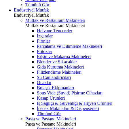
Tümünü Gör
Endüstriyel Mutfak
Endüstriyel Mutfak
Mutfak ve Restaurant Makineleri
Mutfak ve Restaurant Makineleri
Helvane Tencereler
Izgaralar
Fırınlar
Parçalama ve Dilimleme Makineleri
Fritözler
Erişte ve Makarna Makineleri
Blender ve Sıkacaklar
Gıda Kurutma Makineleri
Filizlendirme Makineleri
Su Canlandırıcıları
Ocaklar
Bulaşık Ekipmanları
Sous Vide (Suvid) Pişirme Cihazları
Kasap Ürünleri
İş Sağlığı & Güvenliği & Hijyen Ürünleri
İçecek Makinaları & Dispenserleri
Tümünü Gör
Pasta ve Pastane Makineleri
Pasta ve Pastane Makineleri