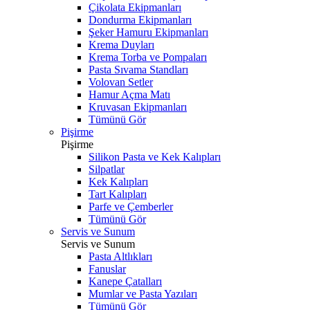
Çikolata Ekipmanları
Dondurma Ekipmanları
Şeker Hamuru Ekipmanları
Krema Duyları
Krema Torba ve Pompaları
Pasta Sıvama Standları
Volovan Setler
Hamur Açma Matı
Kruvasan Ekipmanları
Tümünü Gör
Pişirme
Pişirme
Silikon Pasta ve Kek Kalıpları
Silpatlar
Kek Kalıpları
Tart Kalıpları
Parfe ve Çemberler
Tümünü Gör
Servis ve Sunum
Servis ve Sunum
Pasta Altlıkları
Fanuslar
Kanepe Çatalları
Mumlar ve Pasta Yazıları
Tümünü Gör