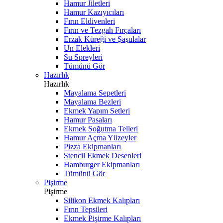
Hamur Jiletleri
Hamur Kazıyıcıları
Fırın Eldivenleri
Fırın ve Tezgah Fırçaları
Erzak Küreği ve Şaşulalar
Un Elekleri
Su Spreyleri
Tümünü Gör
Hazırlık
Hazırlık
Mayalama Sepetleri
Mayalama Bezleri
Ekmek Yapım Setleri
Hamur Pasaları
Ekmek Soğutma Telleri
Hamur Açma Yüzeyler
Pizza Ekipmanları
Stencil Ekmek Desenleri
Hamburger Ekipmanları
Tümünü Gör
Pişirme
Pişirme
Silikon Ekmek Kalıpları
Fırın Tepsileri
Ekmek Pişirme Kalıpları