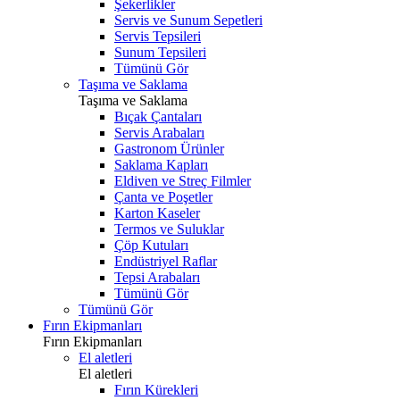
Şekerlikler
Servis ve Sunum Sepetleri
Servis Tepsileri
Sunum Tepsileri
Tümünü Gör
Taşıma ve Saklama
Taşıma ve Saklama
Bıçak Çantaları
Servis Arabaları
Gastronom Ürünler
Saklama Kapları
Eldiven ve Streç Filmler
Çanta ve Poşetler
Karton Kaseler
Termos ve Suluklar
Çöp Kutuları
Endüstriyel Raflar
Tepsi Arabaları
Tümünü Gör
Tümünü Gör
Fırın Ekipmanları
Fırın Ekipmanları
El aletleri
El aletleri
Fırın Kürekleri