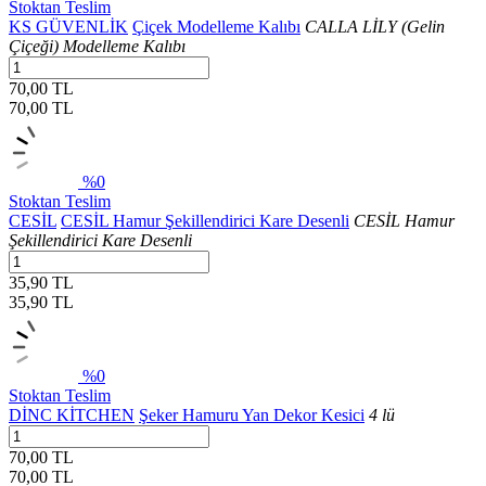
Stoktan Teslim
KS GÜVENLİK
Çiçek Modelleme Kalıbı
CALLA LİLY (Gelin
Çiçeği) Modelleme Kalıbı
70,00 TL
70,00
TL
%0
Stoktan Teslim
CESİL
CESİL Hamur Şekillendirici Kare Desenli
CESİL Hamur
Şekillendirici Kare Desenli
35,90 TL
35,90
TL
%0
Stoktan Teslim
DİNC KİTCHEN
Şeker Hamuru Yan Dekor Kesici
4 lü
70,00 TL
70,00
TL