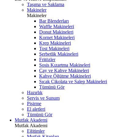
Taşıma ve Saklama
Makineler
Makineler
Bar Blenderları
Waffle Makineleri
Donut Makineleri
Kornet Makineleri
Krep Makineleri
Tost Makineleri
Şerbetlik Makineleri
Fritözler
Sosis Kızartma Makineleri
Çay ve Kahve Makineleri
Kahve Öğütme Makineleri
Sıcak Çikolata ve Salep Makineleri
Tümünü Gör
Hazırlık
Servis ve Sunum
Pişirme
El aletleri
Tümünü Gör
Mutfak Akademi
Mutfak Akademi
Eğitimler
Mutfak Kitapları