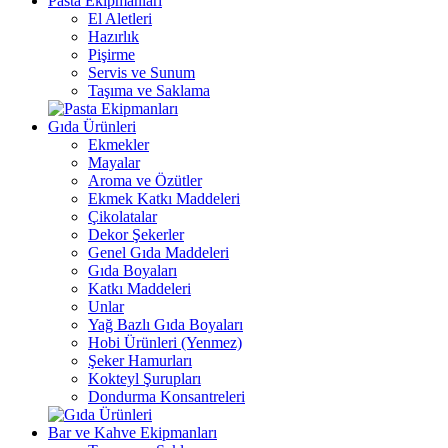
Pasta Ekipmanları
El Aletleri
Hazırlık
Pişirme
Servis ve Sunum
Taşıma ve Saklama
Gıda Ürünleri
Ekmekler
Mayalar
Aroma ve Özütler
Ekmek Katkı Maddeleri
Çikolatalar
Dekor Şekerler
Genel Gıda Maddeleri
Gıda Boyaları
Katkı Maddeleri
Unlar
Yağ Bazlı Gıda Boyaları
Hobi Ürünleri (Yenmez)
Şeker Hamurları
Kokteyl Şurupları
Dondurma Konsantreleri
Bar ve Kahve Ekipmanları