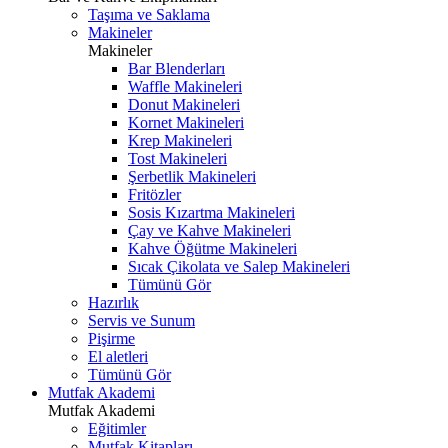
Taşıma ve Saklama
Makineler
Makineler
Bar Blenderları
Waffle Makineleri
Donut Makineleri
Kornet Makineleri
Krep Makineleri
Tost Makineleri
Şerbetlik Makineleri
Fritözler
Sosis Kızartma Makineleri
Çay ve Kahve Makineleri
Kahve Öğütme Makineleri
Sıcak Çikolata ve Salep Makineleri
Tümünü Gör
Hazırlık
Servis ve Sunum
Pişirme
El aletleri
Tümünü Gör
Mutfak Akademi
Mutfak Akademi
Eğitimler
Mutfak Kitapları