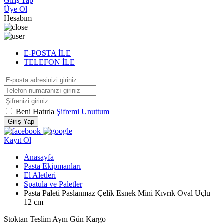
Giriş Yap
Üye Ol
Hesabım
E-POSTA İLE
TELEFON İLE
Beni Hatırla
Şifremi Unuttum
Giriş Yap
Kayıt Ol
Anasayfa
Pasta Ekipmanları
El Aletleri
Spatula ve Paletler
Pasta Paleti Paslanmaz Çelik Esnek Mini Kıvrık Oval Uçlu
12 cm
Stoktan Teslim
Aynı Gün Kargo