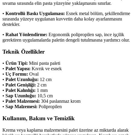
sıvama sırasında elin pasta yüzeyine yaklaşmasını sınırlar.
•
Kontrollü Baskı Uygulaması:
Esnek metal bölüm, şekillendirme
sırasında yüzeye uygulanan kuvvetin daha kolay ayarlanmasını
destekler.
•
Rahat Yönlendirme:
Ergonomik polipropilen sap, ince işçilik
gerektiren uygulamalarda paletin dengeli tutulmasına yardımcı olur.
Teknik Özellikler
•
Ürün Tipi:
Mini pasta paleti
•
Palet Yapısı:
Kıvrık ve esnek
•
Uç Formu:
Oval
•
Palet Uzunluğu:
12 cm
•
Palet Genişliği:
2 cm
•
Palet Kalınlığı:
1 mm
•
Sap Uzunluğu:
10,5 cm
•
Palet Malzemesi:
304 paslanmaz krom
•
Sap Malzemesi:
Polipropilen
Kullanım, Bakım ve Temizlik
Krema veya kaplama malzemesini palet üzerine az miktarda alarak