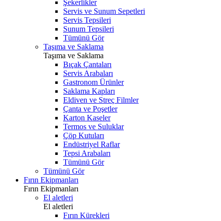
Şekerlikler
Servis ve Sunum Sepetleri
Servis Tepsileri
Sunum Tepsileri
Tümünü Gör
Taşıma ve Saklama
Taşıma ve Saklama
Bıçak Çantaları
Servis Arabaları
Gastronom Ürünler
Saklama Kapları
Eldiven ve Streç Filmler
Çanta ve Poşetler
Karton Kaseler
Termos ve Suluklar
Çöp Kutuları
Endüstriyel Raflar
Tepsi Arabaları
Tümünü Gör
Tümünü Gör
Fırın Ekipmanları
Fırın Ekipmanları
El aletleri
El aletleri
Fırın Kürekleri