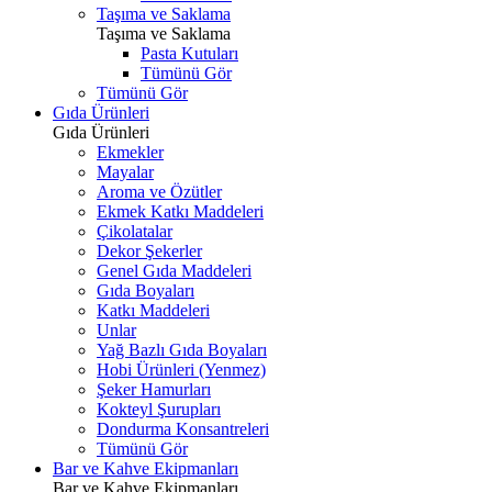
Taşıma ve Saklama
Taşıma ve Saklama
Pasta Kutuları
Tümünü Gör
Tümünü Gör
Gıda Ürünleri
Gıda Ürünleri
Ekmekler
Mayalar
Aroma ve Özütler
Ekmek Katkı Maddeleri
Çikolatalar
Dekor Şekerler
Genel Gıda Maddeleri
Gıda Boyaları
Katkı Maddeleri
Unlar
Yağ Bazlı Gıda Boyaları
Hobi Ürünleri (Yenmez)
Şeker Hamurları
Kokteyl Şurupları
Dondurma Konsantreleri
Tümünü Gör
Bar ve Kahve Ekipmanları
Bar ve Kahve Ekipmanları