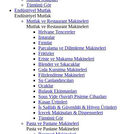
Tümünü Gör
Endüstriyel Mutfak
Endüstriyel Mutfak
Mutfak ve Restaurant Makineleri
Mutfak ve Restaurant Makineleri
Helvane Tencereler
Izgaralar
Fırınlar
Parçalama ve Dilimleme Makineleri
Fritözler
Erişte ve Makarna Makineleri
Blender ve Sıkacaklar
Gıda Kurutma Makineleri
Filizlendirme Makineleri
Su Canlandırıcıları
Ocaklar
Bulaşık Ekipmanları
Sous Vide (Suvid) Pişirme Cihazları
Kasap Ürünleri
İş Sağlığı & Güvenliği & Hijyen Ürünleri
İçecek Makinaları & Dispenserleri
Tümünü Gör
Pasta ve Pastane Makineleri
Pasta ve Pastane Makineleri