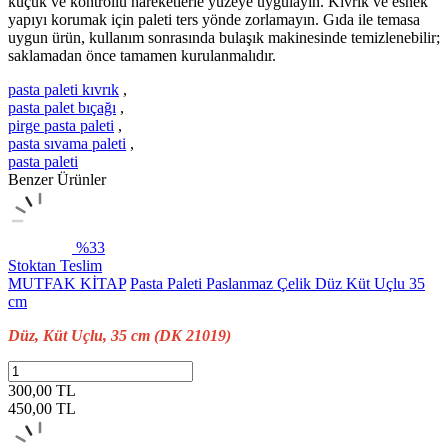
küçük ve kontrollü hareketlerle yüzeye uygulayın. Kıvrık ve esnek
yapıyı korumak için paleti ters yönde zorlamayın. Gıda ile temasa
uygun ürün, kullanım sonrasında bulaşık makinesinde temizlenebilir;
saklamadan önce tamamen kurulanmalıdır.
pasta paleti kıvrık
,
pasta palet bıçağı
,
pirge pasta paleti
,
pasta sıvama paleti
,
pasta paleti
Benzer Ürünler
%33
Stoktan Teslim
MUTFAK KİTAP
Pasta Paleti Paslanmaz Çelik Düz Küt Uçlu 35
cm
Düz, Küt Uçlu, 35 cm (DK 21019)
300,00 TL
450,00
TL