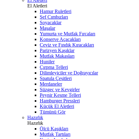
El Aletleri
El Aletleri
Hamur Ruletleri
Şef Cımbızları
Soyacaklar
Maşalar
Yumurta ve Mutfak Fırçaları
Konserve Açacakları
Ceviz ve Fındık Kıracakları
Parizyen Kaşıklar
Mutfak Makasları
Huniler
Çırpma Telleri
Dilimleyiciler ve Doğrayıcılar
Spatula Çeşitleri
Merdaneler
Süzgeç ve Kevgirler
Peynir Kesme Telleri
Hamburger Pressleri
Küçük El Aletleri
Tümünü Gör
Hazırlık
Hazırlık
Ölçü Kaşıkları
Mutfak Tartıları