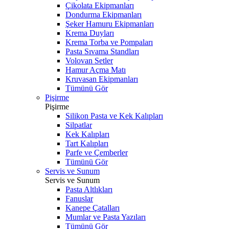
Çikolata Ekipmanları
Dondurma Ekipmanları
Şeker Hamuru Ekipmanları
Krema Duyları
Krema Torba ve Pompaları
Pasta Sıvama Standları
Volovan Setler
Hamur Açma Matı
Kruvasan Ekipmanları
Tümünü Gör
Pişirme
Pişirme
Silikon Pasta ve Kek Kalıpları
Silpatlar
Kek Kalıpları
Tart Kalıpları
Parfe ve Çemberler
Tümünü Gör
Servis ve Sunum
Servis ve Sunum
Pasta Altlıkları
Fanuslar
Kanepe Çatalları
Mumlar ve Pasta Yazıları
Tümünü Gör