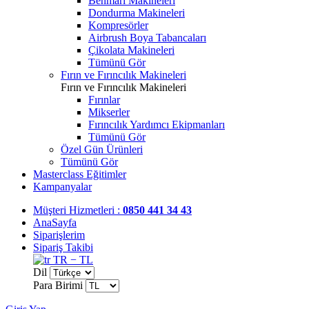
Benmari Makineleri
Dondurma Makineleri
Kompresörler
Airbrush Boya Tabancaları
Çikolata Makineleri
Tümünü Gör
Fırın ve Fırıncılık Makineleri
Fırın ve Fırıncılık Makineleri
Fırınlar
Mikserler
Fırıncılık Yardımcı Ekipmanları
Tümünü Gör
Özel Gün Ürünleri
Tümünü Gör
Masterclass Eğitimler
Kampanyalar
Müşteri Hizmetleri :
0850 441 34 43
AnaSayfa
Siparişlerim
Sipariş Takibi
TR − TL
Dil
Para Birimi