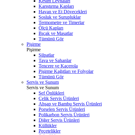
Kesim Levhaları
Karıştırma Kapları
Havan ve Et Dövecekleri
Sosluk ve Şurupluklar
Termometre ve Timerlar
Ölçü Kapları
Bıçak ve Masatlar
Tümünü Gör
Pişirme
Pişirme
Silpatlar
Tava ve Sahanlar
Tencere ve Kaçerola
Pişirme Kağıtları ve Folyolar
Tümünü Gör
Servis ve Sunum
Servis ve Sunum
Şef Önlükleri
Çelik Servis Ürünleri
Ahşap ve Bambu Servis Ürünleri
Porselen Servis Ürünleri
Polikarbon Servis Ürünleri
Diğer Servis Ürünleri
Küllükler
Peçetelikler