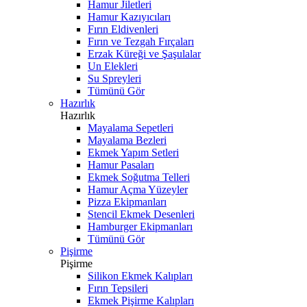
Hamur Jiletleri
Hamur Kazıyıcıları
Fırın Eldivenleri
Fırın ve Tezgah Fırçaları
Erzak Küreği ve Şaşulalar
Un Elekleri
Su Spreyleri
Tümünü Gör
Hazırlık
Hazırlık
Mayalama Sepetleri
Mayalama Bezleri
Ekmek Yapım Setleri
Hamur Pasaları
Ekmek Soğutma Telleri
Hamur Açma Yüzeyler
Pizza Ekipmanları
Stencil Ekmek Desenleri
Hamburger Ekipmanları
Tümünü Gör
Pişirme
Pişirme
Silikon Ekmek Kalıpları
Fırın Tepsileri
Ekmek Pişirme Kalıpları