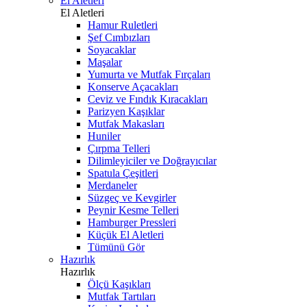
El Aletleri
El Aletleri
Hamur Ruletleri
Şef Cımbızları
Soyacaklar
Maşalar
Yumurta ve Mutfak Fırçaları
Konserve Açacakları
Ceviz ve Fındık Kıracakları
Parizyen Kaşıklar
Mutfak Makasları
Huniler
Çırpma Telleri
Dilimleyiciler ve Doğrayıcılar
Spatula Çeşitleri
Merdaneler
Süzgeç ve Kevgirler
Peynir Kesme Telleri
Hamburger Pressleri
Küçük El Aletleri
Tümünü Gör
Hazırlık
Hazırlık
Ölçü Kaşıkları
Mutfak Tartıları