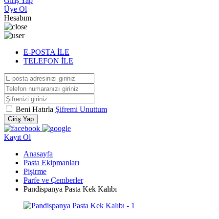
Giriş Yap
Üye Ol
Hesabım
E-POSTA İLE
TELEFON İLE
Beni Hatırla
Şifremi Unuttum
Giriş Yap
Kayıt Ol
Anasayfa
Pasta Ekipmanları
Pişirme
Parfe ve Çemberler
Pandispanya Pasta Kek Kalıbı