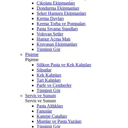
Çikolata Ekipmanları
Dondurma Ekipmanları
Şeker Hamuru Ekipmanları
Krema Duyları
Krema Torba ve Pompaları
Pasta Sıvama Standları
Volovan Setler
Hamur Açma Matı
Kruvasan Ekipmanları
Tümünü Gör
Pişirme
Pişirme
Silikon Pasta ve Kek Kalıpları
Silpatlar
Kek Kalıpları
Tart Kalıpları
Parfe ve Çemberler
Tümünü Gör
Servis ve Sunum
Servis ve Sunum
Pasta Altlıkları
Fanuslar
Kanepe Çatalları
Mumlar ve Pasta Yazıları
Tümünü Gör