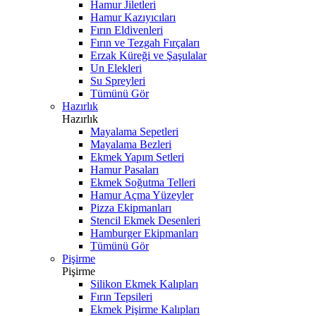
Hamur Jiletleri
Hamur Kazıyıcıları
Fırın Eldivenleri
Fırın ve Tezgah Fırçaları
Erzak Küreği ve Şaşulalar
Un Elekleri
Su Spreyleri
Tümünü Gör
Hazırlık
Hazırlık
Mayalama Sepetleri
Mayalama Bezleri
Ekmek Yapım Setleri
Hamur Pasaları
Ekmek Soğutma Telleri
Hamur Açma Yüzeyler
Pizza Ekipmanları
Stencil Ekmek Desenleri
Hamburger Ekipmanları
Tümünü Gör
Pişirme
Pişirme
Silikon Ekmek Kalıpları
Fırın Tepsileri
Ekmek Pişirme Kalıpları