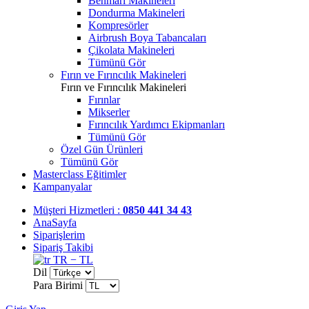
Benmari Makineleri
Dondurma Makineleri
Kompresörler
Airbrush Boya Tabancaları
Çikolata Makineleri
Tümünü Gör
Fırın ve Fırıncılık Makineleri
Fırın ve Fırıncılık Makineleri
Fırınlar
Mikserler
Fırıncılık Yardımcı Ekipmanları
Tümünü Gör
Özel Gün Ürünleri
Tümünü Gör
Masterclass Eğitimler
Kampanyalar
Müşteri Hizmetleri :
0850 441 34 43
AnaSayfa
Siparişlerim
Sipariş Takibi
TR − TL
Dil
Para Birimi