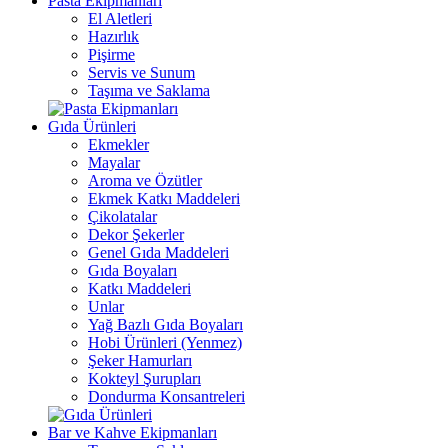
Pasta Ekipmanları
El Aletleri
Hazırlık
Pişirme
Servis ve Sunum
Taşıma ve Saklama
Gıda Ürünleri
Ekmekler
Mayalar
Aroma ve Özütler
Ekmek Katkı Maddeleri
Çikolatalar
Dekor Şekerler
Genel Gıda Maddeleri
Gıda Boyaları
Katkı Maddeleri
Unlar
Yağ Bazlı Gıda Boyaları
Hobi Ürünleri (Yenmez)
Şeker Hamurları
Kokteyl Şurupları
Dondurma Konsantreleri
Bar ve Kahve Ekipmanları