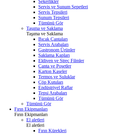
Şekerlikler
Servis ve Sunum Sepetleri
Servis Tepsileri
Sunum Tepsileri
Tümünü Gör
Taşıma ve Saklama
Taşıma ve Saklama
Bıçak Çantaları
Servis Arabaları
Gastronom Ürünler
Saklama Kapları
Eldiven ve Streç Filmler
Çanta ve Poşetler
Karton Kaseler
Termos ve Suluklar
Çöp Kutuları
Endüstriyel Raflar
Tepsi Arabaları
Tümünü Gör
Tümünü Gör
Fırın Ekipmanları
Fırın Ekipmanları
El aletleri
El aletleri
Fırın Kürekleri