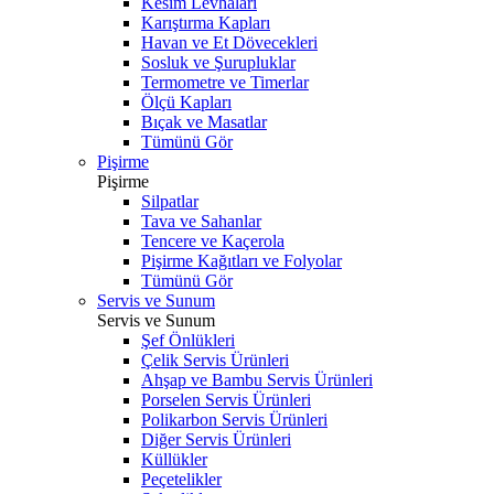
Kesim Levhaları
Karıştırma Kapları
Havan ve Et Dövecekleri
Sosluk ve Şurupluklar
Termometre ve Timerlar
Ölçü Kapları
Bıçak ve Masatlar
Tümünü Gör
Pişirme
Pişirme
Silpatlar
Tava ve Sahanlar
Tencere ve Kaçerola
Pişirme Kağıtları ve Folyolar
Tümünü Gör
Servis ve Sunum
Servis ve Sunum
Şef Önlükleri
Çelik Servis Ürünleri
Ahşap ve Bambu Servis Ürünleri
Porselen Servis Ürünleri
Polikarbon Servis Ürünleri
Diğer Servis Ürünleri
Küllükler
Peçetelikler