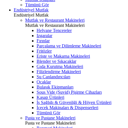
Tümünü Gör
Endüstriyel Mutfak
Endüstriyel Mutfak
Mutfak ve Restaurant Makineleri
Mutfak ve Restaurant Makineleri
Helvane Tencereler
Izgaralar
Fırınlar
Parçalama ve Dilimleme Makineleri
Fritözler
Erişte ve Makarna Makineleri
Blender ve Sıkacaklar
Gıda Kurutma Makineleri
Filizlendirme Makineleri
Su Canlandırıcıları
Ocaklar
Bulaşık Ekipmanları
Sous Vide (Suvid) Pişirme Cihazları
Kasap Ürünleri
İş Sağlığı & Güvenliği & Hijyen Ürünleri
İçecek Makinaları & Dispenserleri
Tümünü Gör
Pasta ve Pastane Makineleri
Pasta ve Pastane Makineleri