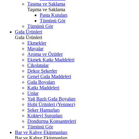
Taşıma ve Saklama
Taşıma ve Saklama
Pasta Kutuları
Tümünü Gör
Tümünü Gör
Gıda Ürünleri
Gıda Ürünleri
Ekmekler
Mayalar
Aroma ve Özütler
Ekmek Katkı Maddeleri
Çikolatalar
Dekor Şekerler
Genel Gıda Maddeleri
Gıda Boyaları
Katkı Maddeleri
Unlar
Yağ Bazlı Gıda Boyaları
Hobi Ürünleri (Yenmez)
Şeker Hamurları
Kokteyl Şurupları
Dondurma Konsantreleri
Tümünü Gör
Bar ve Kahve Ekipmanları
Bar ve Kahve Ekipmanları