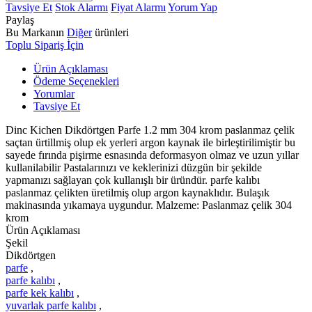
Tavsiye Et
Stok Alarmı
Fiyat Alarmı
Yorum Yap
Paylaş
Bu Markanın
Diğer
ürünleri
Toplu Sipariş İçin
Ürün Açıklaması
Ödeme Seçenekleri
Yorumlar
Tavsiye Et
Dinc Kichen Dikdörtgen Parfe 1.2 mm 304 krom paslanmaz çelik
saçtan ürtillmiş olup ek yerleri argon kaynak ile birleştirilimiştir bu
sayede fırında pişirme esnasında deformasyon olmaz ve uzun yıllar
kullanilabilir Pastalarınızı ve keklerinizi düzgün bir şekilde
yapmanızı sağlayan çok kullanışlı bir üründür. parfe kalıbı
paslanmaz çelikten üretilmiş olup argon kaynaklıdır. Bulaşık
makinasında yıkamaya uygundur. Malzeme: Paslanmaz çelik 304
krom
Ürün Açıklaması
Şekil
Dikdörtgen
parfe
,
parfe kalıbı
,
parfe kek kalıbı
,
yuvarlak parfe kalıbı
,