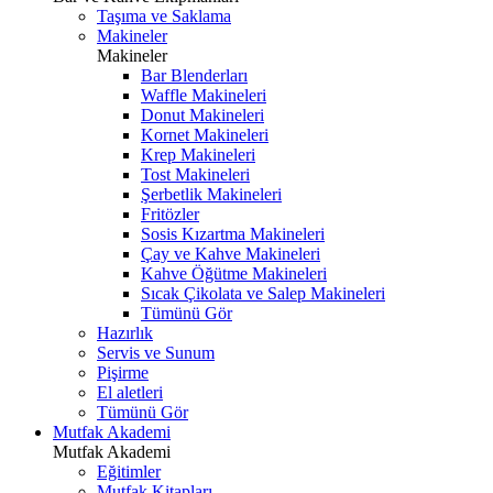
Taşıma ve Saklama
Makineler
Makineler
Bar Blenderları
Waffle Makineleri
Donut Makineleri
Kornet Makineleri
Krep Makineleri
Tost Makineleri
Şerbetlik Makineleri
Fritözler
Sosis Kızartma Makineleri
Çay ve Kahve Makineleri
Kahve Öğütme Makineleri
Sıcak Çikolata ve Salep Makineleri
Tümünü Gör
Hazırlık
Servis ve Sunum
Pişirme
El aletleri
Tümünü Gör
Mutfak Akademi
Mutfak Akademi
Eğitimler
Mutfak Kitapları