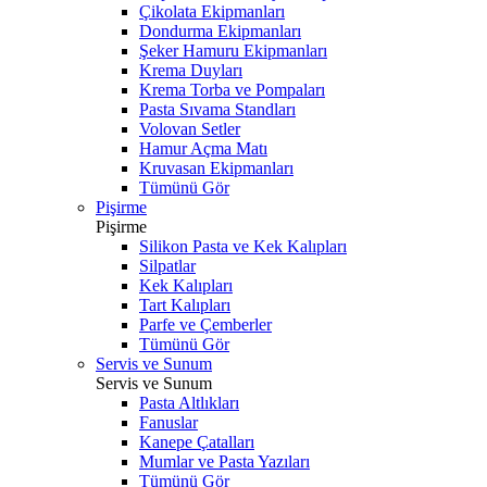
Çikolata Ekipmanları
Dondurma Ekipmanları
Şeker Hamuru Ekipmanları
Krema Duyları
Krema Torba ve Pompaları
Pasta Sıvama Standları
Volovan Setler
Hamur Açma Matı
Kruvasan Ekipmanları
Tümünü Gör
Pişirme
Pişirme
Silikon Pasta ve Kek Kalıpları
Silpatlar
Kek Kalıpları
Tart Kalıpları
Parfe ve Çemberler
Tümünü Gör
Servis ve Sunum
Servis ve Sunum
Pasta Altlıkları
Fanuslar
Kanepe Çatalları
Mumlar ve Pasta Yazıları
Tümünü Gör