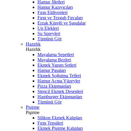
Hamur Jiletleri
Hamur Kazıyıcıları
Fırın Eldivenleri
Fırın ve Tezgah Fırçaları
Erzak Küreği ve Şaşulalar
Un Elekleri
Su Spreyleri
Tümünü Gör
Hazırlık
Hazırlık
Mayalama Sepetleri
Mayalama Bezleri
Ekmek Yapım Setleri
Hamur Pasaları
Ekmek Soğutma Telleri
Hamur Açma Yüzeyler
Pizza Ekipmanları
Stencil Ekmek Desenleri
Hamburger Ekipmanları
Tümünü Gör
Pişirme
Pişirme
Silikon Ekmek Kalıpları
Fırın Tepsileri
Ekmek Pişirme Kalıpları