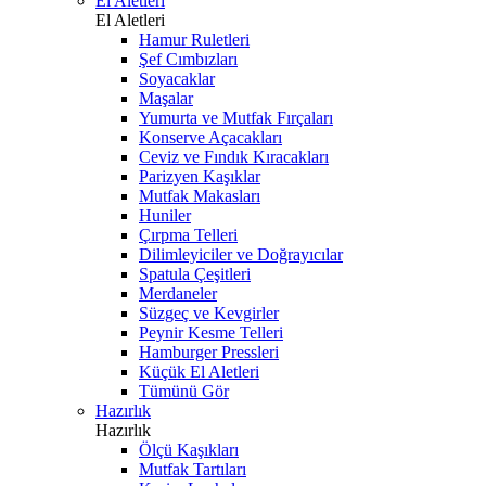
El Aletleri
El Aletleri
Hamur Ruletleri
Şef Cımbızları
Soyacaklar
Maşalar
Yumurta ve Mutfak Fırçaları
Konserve Açacakları
Ceviz ve Fındık Kıracakları
Parizyen Kaşıklar
Mutfak Makasları
Huniler
Çırpma Telleri
Dilimleyiciler ve Doğrayıcılar
Spatula Çeşitleri
Merdaneler
Süzgeç ve Kevgirler
Peynir Kesme Telleri
Hamburger Pressleri
Küçük El Aletleri
Tümünü Gör
Hazırlık
Hazırlık
Ölçü Kaşıkları
Mutfak Tartıları