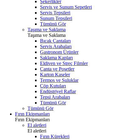
Şekerlikler
Servis ve Sunum Sepetleri
Servis Tepsileri
Sunum Tepsileri
Tümünü Gör
Taşıma ve Saklama
Taşıma ve Saklama
Bıçak Çantaları
Servis Arabaları
Gastronom Ürünler
Saklama Kapları
Eldiven ve Streç Filmler
Çanta ve Poşetler
Karton Kaseler
Termos ve Suluklar
Çöp Kutuları
Endüstriyel Raflar
Tepsi Arabaları
Tümünü Gör
Tümünü Gör
Fırın Ekipmanları
Fırın Ekipmanları
El aletleri
El aletleri
Fırın Kürekleri