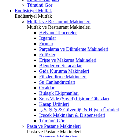
Tümünü Gör
Endüstriyel Mutfak
Endüstriyel Mutfak
Mutfak ve Restaurant Makineleri
Mutfak ve Restaurant Makineleri
Helvane Tencereler
Izgaralar
Fırınlar
Parçalama ve Dilimleme Makineleri
Fritözler
Erişte ve Makarna Makineleri
Blender ve Sıkacaklar
Gıda Kurutma Makineleri
Filizlendirme Makineleri
Su Canlandırıcıları
Ocaklar
Bulaşık Ekipmanları
Sous Vide (Suvid) Pişirme Cihazları
Kasap Ürünleri
İş Sağlığı & Güvenliği & Hijyen Ürünleri
İçecek Makinaları & Dispenserleri
Tümünü Gör
Pasta ve Pastane Makineleri
Pasta ve Pastane Makineleri