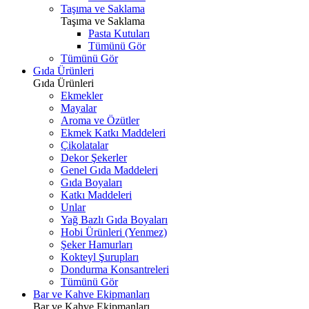
Taşıma ve Saklama
Taşıma ve Saklama
Pasta Kutuları
Tümünü Gör
Tümünü Gör
Gıda Ürünleri
Gıda Ürünleri
Ekmekler
Mayalar
Aroma ve Özütler
Ekmek Katkı Maddeleri
Çikolatalar
Dekor Şekerler
Genel Gıda Maddeleri
Gıda Boyaları
Katkı Maddeleri
Unlar
Yağ Bazlı Gıda Boyaları
Hobi Ürünleri (Yenmez)
Şeker Hamurları
Kokteyl Şurupları
Dondurma Konsantreleri
Tümünü Gör
Bar ve Kahve Ekipmanları
Bar ve Kahve Ekipmanları