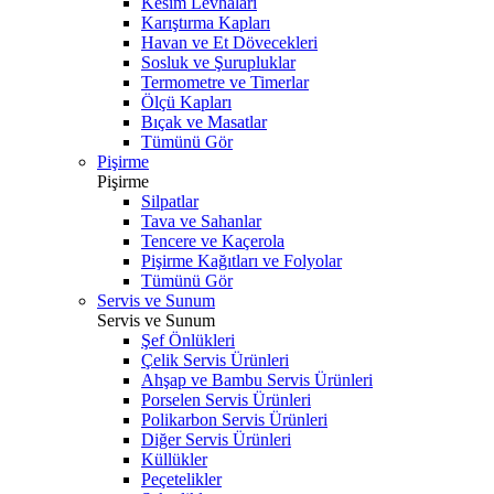
Kesim Levhaları
Karıştırma Kapları
Havan ve Et Dövecekleri
Sosluk ve Şurupluklar
Termometre ve Timerlar
Ölçü Kapları
Bıçak ve Masatlar
Tümünü Gör
Pişirme
Pişirme
Silpatlar
Tava ve Sahanlar
Tencere ve Kaçerola
Pişirme Kağıtları ve Folyolar
Tümünü Gör
Servis ve Sunum
Servis ve Sunum
Şef Önlükleri
Çelik Servis Ürünleri
Ahşap ve Bambu Servis Ürünleri
Porselen Servis Ürünleri
Polikarbon Servis Ürünleri
Diğer Servis Ürünleri
Küllükler
Peçetelikler