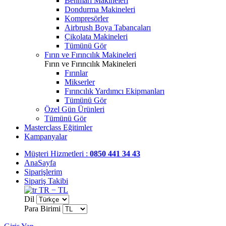
Benmari Makineleri
Dondurma Makineleri
Kompresörler
Airbrush Boya Tabancaları
Çikolata Makineleri
Tümünü Gör
Fırın ve Fırıncılık Makineleri
Fırın ve Fırıncılık Makineleri
Fırınlar
Mikserler
Fırıncılık Yardımcı Ekipmanları
Tümünü Gör
Özel Gün Ürünleri
Tümünü Gör
Masterclass Eğitimler
Kampanyalar
Müşteri Hizmetleri :
0850 441 34 43
AnaSayfa
Siparişlerim
Sipariş Takibi
TR − TL
Dil
Para Birimi