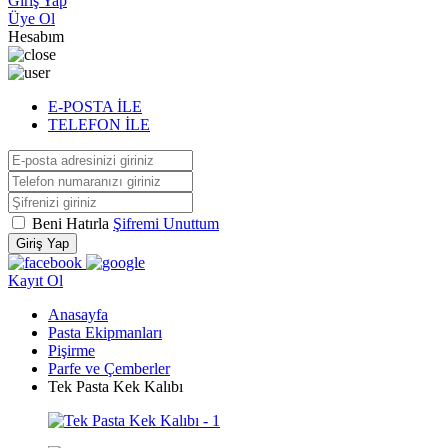
Giriş Yap
Üye Ol
Hesabım
E-POSTA İLE
TELEFON İLE
Beni Hatırla
Şifremi Unuttum
Giriş Yap
Kayıt Ol
Anasayfa
Pasta Ekipmanları
Pişirme
Parfe ve Çemberler
Tek Pasta Kek Kalıbı