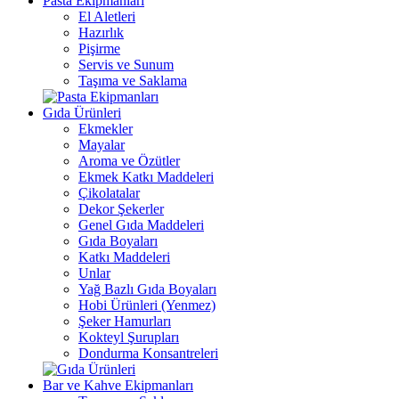
Pasta Ekipmanları
El Aletleri
Hazırlık
Pişirme
Servis ve Sunum
Taşıma ve Saklama
Gıda Ürünleri
Ekmekler
Mayalar
Aroma ve Özütler
Ekmek Katkı Maddeleri
Çikolatalar
Dekor Şekerler
Genel Gıda Maddeleri
Gıda Boyaları
Katkı Maddeleri
Unlar
Yağ Bazlı Gıda Boyaları
Hobi Ürünleri (Yenmez)
Şeker Hamurları
Kokteyl Şurupları
Dondurma Konsantreleri
Bar ve Kahve Ekipmanları