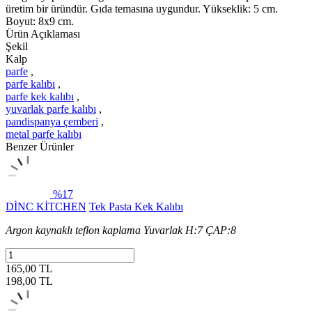
üretim bir üründür. Gıda temasına uygundur. Yükseklik: 5 cm.
Boyut: 8x9 cm.
Ürün Açıklaması
Şekil
Kalp
parfe
,
parfe kalıbı
,
parfe kek kalıbı
,
yuvarlak parfe kalıbı
,
pandispanya çemberi
,
metal parfe kalıbı
Benzer Ürünler
%17
DİNC KİTCHEN
Tek Pasta Kek Kalıbı
Argon kaynaklı teflon kaplama Yuvarlak H:7 ÇAP:8
165,00 TL
198,00
TL