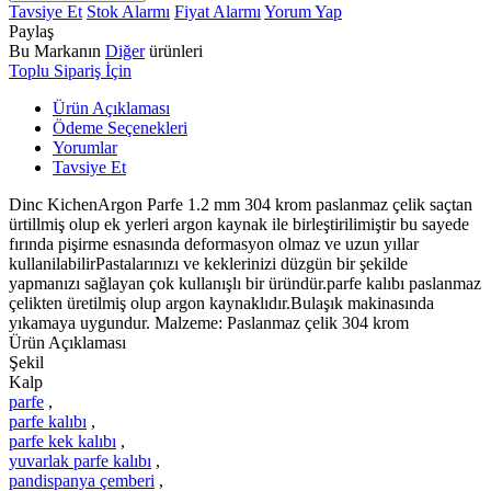
Tavsiye Et
Stok Alarmı
Fiyat Alarmı
Yorum Yap
Paylaş
Bu Markanın
Diğer
ürünleri
Toplu Sipariş İçin
Ürün Açıklaması
Ödeme Seçenekleri
Yorumlar
Tavsiye Et
Dinc KichenArgon Parfe 1.2 mm 304 krom paslanmaz çelik saçtan
ürtillmiş olup ek yerleri argon kaynak ile birleştirilimiştir bu sayede
fırında pişirme esnasında deformasyon olmaz ve uzun yıllar
kullanilabilirPastalarınızı ve keklerinizi düzgün bir şekilde
yapmanızı sağlayan çok kullanışlı bir üründür.parfe kalıbı paslanmaz
çelikten üretilmiş olup argon kaynaklıdır.Bulaşık makinasında
yıkamaya uygundur. Malzeme: Paslanmaz çelik 304 krom
Ürün Açıklaması
Şekil
Kalp
parfe
,
parfe kalıbı
,
parfe kek kalıbı
,
yuvarlak parfe kalıbı
,
pandispanya çemberi
,