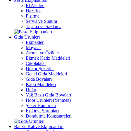
Pasta Ekipmanları
El Aletleri
Hazırlık
Pişirme
Servis ve Sunum
Taşıma ve Saklama
Gıda Ürünleri
Ekmekler
Mayalar
Aroma ve Özütler
Ekmek Katkı Maddeleri
Çikolatalar
Dekor Şekerler
Genel Gıda Maddeleri
Gıda Boyaları
Katkı Maddeleri
Unlar
Yağ Bazlı Gıda Boyaları
Hobi Ürünleri (Yenmez)
Şeker Hamurları
Kokteyl Şurupları
Dondurma Konsantreleri
Bar ve Kahve Ekipmanları