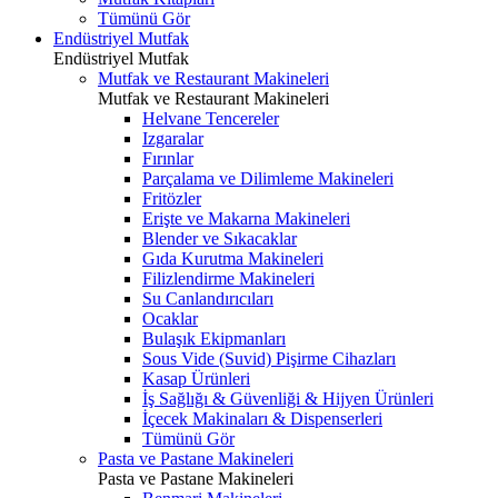
Tümünü Gör
Endüstriyel Mutfak
Endüstriyel Mutfak
Mutfak ve Restaurant Makineleri
Mutfak ve Restaurant Makineleri
Helvane Tencereler
Izgaralar
Fırınlar
Parçalama ve Dilimleme Makineleri
Fritözler
Erişte ve Makarna Makineleri
Blender ve Sıkacaklar
Gıda Kurutma Makineleri
Filizlendirme Makineleri
Su Canlandırıcıları
Ocaklar
Bulaşık Ekipmanları
Sous Vide (Suvid) Pişirme Cihazları
Kasap Ürünleri
İş Sağlığı & Güvenliği & Hijyen Ürünleri
İçecek Makinaları & Dispenserleri
Tümünü Gör
Pasta ve Pastane Makineleri
Pasta ve Pastane Makineleri