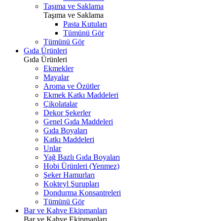
Taşıma ve Saklama
Taşıma ve Saklama
Pasta Kutuları
Tümünü Gör
Tümünü Gör
Gıda Ürünleri
Gıda Ürünleri
Ekmekler
Mayalar
Aroma ve Özütler
Ekmek Katkı Maddeleri
Çikolatalar
Dekor Şekerler
Genel Gıda Maddeleri
Gıda Boyaları
Katkı Maddeleri
Unlar
Yağ Bazlı Gıda Boyaları
Hobi Ürünleri (Yenmez)
Şeker Hamurları
Kokteyl Şurupları
Dondurma Konsantreleri
Tümünü Gör
Bar ve Kahve Ekipmanları
Bar ve Kahve Ekipmanları