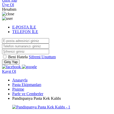
Giriş Yap
Üye Ol
Hesabım
E-POSTA İLE
TELEFON İLE
Beni Hatırla
Şifremi Unuttum
Giriş Yap
Kayıt Ol
Anasayfa
Pasta Ekipmanları
Pişirme
Parfe ve Çemberler
Pandispanya Pasta Kek Kalıbı