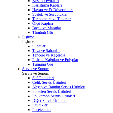
Kesim Levhaları
Karıştırma Kapları
Havan ve Et Dövecekleri
Sosluk ve Şurupluklar
Termometre ve Timerlar
Ölçü Kapları
Bıçak ve Masatlar
Tümünü Gör
Pişirme
Pişirme
Silpatlar
Tava ve Sahanlar
Tencere ve Kaçerola
Pişirme Kağıtları ve Folyolar
Tümünü Gör
Servis ve Sunum
Servis ve Sunum
Şef Önlükleri
Çelik Servis Ürünleri
Ahşap ve Bambu Servis Ürünleri
Porselen Servis Ürünleri
Polikarbon Servis Ürünleri
Diğer Servis Ürünleri
Küllükler
Peçetelikler