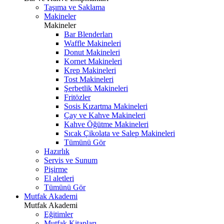
Taşıma ve Saklama
Makineler
Makineler
Bar Blenderları
Waffle Makineleri
Donut Makineleri
Kornet Makineleri
Krep Makineleri
Tost Makineleri
Şerbetlik Makineleri
Fritözler
Sosis Kızartma Makineleri
Çay ve Kahve Makineleri
Kahve Öğütme Makineleri
Sıcak Çikolata ve Salep Makineleri
Tümünü Gör
Hazırlık
Servis ve Sunum
Pişirme
El aletleri
Tümünü Gör
Mutfak Akademi
Mutfak Akademi
Eğitimler
Mutfak Kitapları