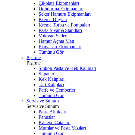
Çikolata Ekipmanları
Dondurma Ekipmanları
Şeker Hamuru Ekipmanları
Krema Duyları
Krema Torba ve Pompaları
Pasta Sıvama Standları
Volovan Setler
Hamur Açma Matı
Kruvasan Ekipmanları
Tümünü Gör
Pişirme
Pişirme
Silikon Pasta ve Kek Kalıpları
Silpatlar
Kek Kalıpları
Tart Kalıpları
Parfe ve Çemberler
Tümünü Gör
Servis ve Sunum
Servis ve Sunum
Pasta Altlıkları
Fanuslar
Kanepe Çatalları
Mumlar ve Pasta Yazıları
Tümünü Gör