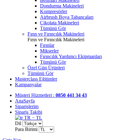
Benmari Makineleri
Dondurma Makineleri
Kompresörler
Airbrush Boya Tabancaları
Çikolata Makineleri
Tümünü Gör
Fırın ve Fırıncılık Makineleri
Fırın ve Fırıncılık Makineleri
Fırınlar
Mikserler
Fırıncılık Yardımcı Ekipmanları
Tümünü Gör
Özel Gün Ürünleri
Tümünü Gör
Masterclass Eğitimler
Kampanyalar
Müşteri Hizmetleri :
0850 441 34 43
AnaSayfa
Siparişlerim
Sipariş Takibi
TR − TL
Dil
Para Birimi