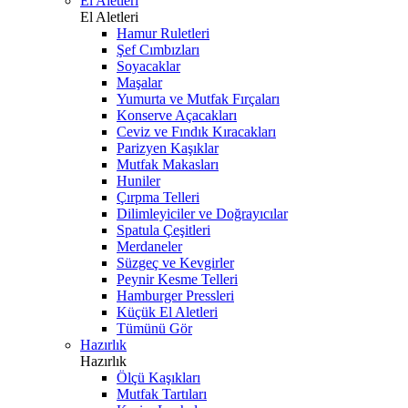
El Aletleri
El Aletleri
Hamur Ruletleri
Şef Cımbızları
Soyacaklar
Maşalar
Yumurta ve Mutfak Fırçaları
Konserve Açacakları
Ceviz ve Fındık Kıracakları
Parizyen Kaşıklar
Mutfak Makasları
Huniler
Çırpma Telleri
Dilimleyiciler ve Doğrayıcılar
Spatula Çeşitleri
Merdaneler
Süzgeç ve Kevgirler
Peynir Kesme Telleri
Hamburger Pressleri
Küçük El Aletleri
Tümünü Gör
Hazırlık
Hazırlık
Ölçü Kaşıkları
Mutfak Tartıları