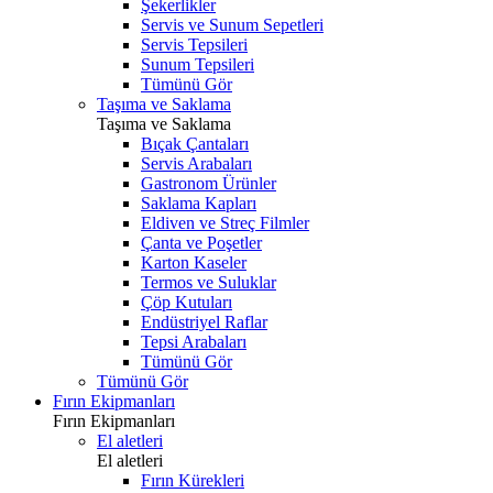
Şekerlikler
Servis ve Sunum Sepetleri
Servis Tepsileri
Sunum Tepsileri
Tümünü Gör
Taşıma ve Saklama
Taşıma ve Saklama
Bıçak Çantaları
Servis Arabaları
Gastronom Ürünler
Saklama Kapları
Eldiven ve Streç Filmler
Çanta ve Poşetler
Karton Kaseler
Termos ve Suluklar
Çöp Kutuları
Endüstriyel Raflar
Tepsi Arabaları
Tümünü Gör
Tümünü Gör
Fırın Ekipmanları
Fırın Ekipmanları
El aletleri
El aletleri
Fırın Kürekleri