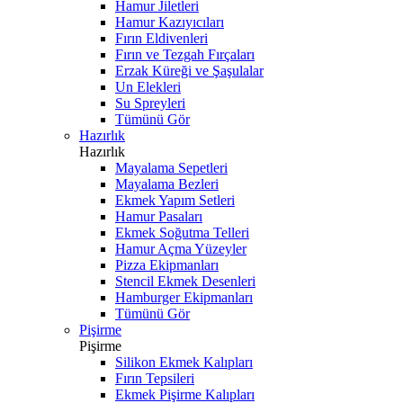
Hamur Jiletleri
Hamur Kazıyıcıları
Fırın Eldivenleri
Fırın ve Tezgah Fırçaları
Erzak Küreği ve Şaşulalar
Un Elekleri
Su Spreyleri
Tümünü Gör
Hazırlık
Hazırlık
Mayalama Sepetleri
Mayalama Bezleri
Ekmek Yapım Setleri
Hamur Pasaları
Ekmek Soğutma Telleri
Hamur Açma Yüzeyler
Pizza Ekipmanları
Stencil Ekmek Desenleri
Hamburger Ekipmanları
Tümünü Gör
Pişirme
Pişirme
Silikon Ekmek Kalıpları
Fırın Tepsileri
Ekmek Pişirme Kalıpları