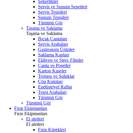
Şekerlikler
Servis ve Sunum Sepetleri
Servis Tepsileri
Sunum Tepsileri
Tümünü Gör
Taşıma ve Saklama
Taşıma ve Saklama
Bıçak Çantaları
Servis Arabaları
Gastronom Ürünler
Saklama Kapları
Eldiven ve Streç Filmler
Çanta ve Poşetler
Karton Kaseler
Termos ve Suluklar
Çöp Kutuları
Endüstriyel Raflar
Tepsi Arabaları
Tümünü Gör
Tümünü Gör
Fırın Ekipmanları
Fırın Ekipmanları
El aletleri
El aletleri
Fırın Kürekleri