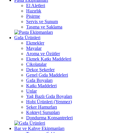
Pasta Ekipmanları
El Aletleri
Hazırlık
Pişirme
Servis ve Sunum
Taşıma ve Saklama
Gıda Ürünleri
Ekmekler
Mayalar
Aroma ve Özütler
Ekmek Katkı Maddeleri
Çikolatalar
Dekor Şekerler
Genel Gıda Maddeleri
Gıda Boyaları
Katkı Maddeleri
Unlar
Yağ Bazlı Gıda Boyaları
Hobi Ürünleri (Yenmez)
Şeker Hamurları
Kokteyl Şurupları
Dondurma Konsantreleri
Bar ve Kahve Ekipmanları