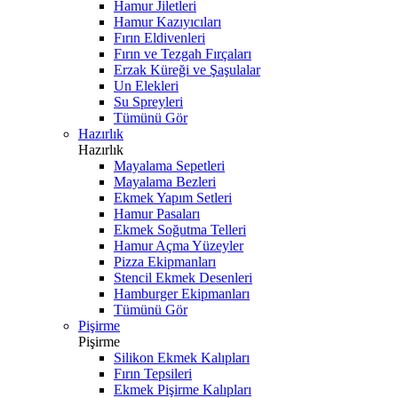
Hamur Jiletleri
Hamur Kazıyıcıları
Fırın Eldivenleri
Fırın ve Tezgah Fırçaları
Erzak Küreği ve Şaşulalar
Un Elekleri
Su Spreyleri
Tümünü Gör
Hazırlık
Hazırlık
Mayalama Sepetleri
Mayalama Bezleri
Ekmek Yapım Setleri
Hamur Pasaları
Ekmek Soğutma Telleri
Hamur Açma Yüzeyler
Pizza Ekipmanları
Stencil Ekmek Desenleri
Hamburger Ekipmanları
Tümünü Gör
Pişirme
Pişirme
Silikon Ekmek Kalıpları
Fırın Tepsileri
Ekmek Pişirme Kalıpları