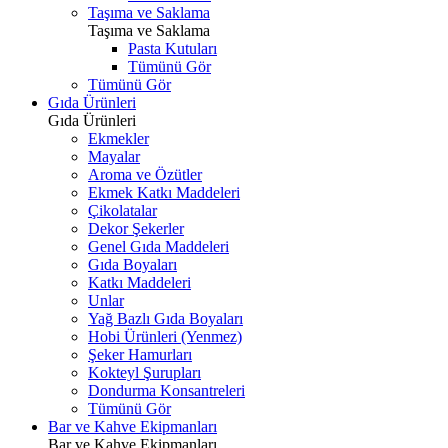
Taşıma ve Saklama
Taşıma ve Saklama
Pasta Kutuları
Tümünü Gör
Tümünü Gör
Gıda Ürünleri
Gıda Ürünleri
Ekmekler
Mayalar
Aroma ve Özütler
Ekmek Katkı Maddeleri
Çikolatalar
Dekor Şekerler
Genel Gıda Maddeleri
Gıda Boyaları
Katkı Maddeleri
Unlar
Yağ Bazlı Gıda Boyaları
Hobi Ürünleri (Yenmez)
Şeker Hamurları
Kokteyl Şurupları
Dondurma Konsantreleri
Tümünü Gör
Bar ve Kahve Ekipmanları
Bar ve Kahve Ekipmanları