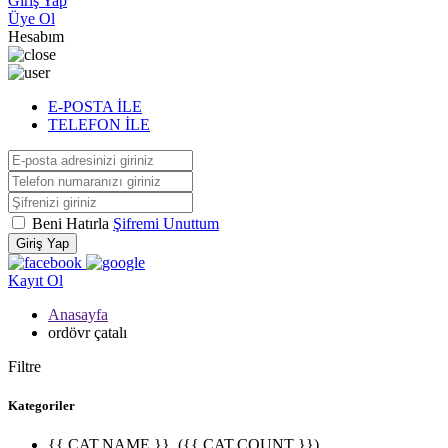
Giriş Yap
Üye Ol
Hesabım
E-POSTA İLE
TELEFON İLE
Beni Hatırla
Şifremi Unuttum
Giriş Yap
Kayıt Ol
Anasayfa
ordövr çatalı
Filtre
Kategoriler
{{ CAT.NAME }}
({{ CAT.COUNT }})