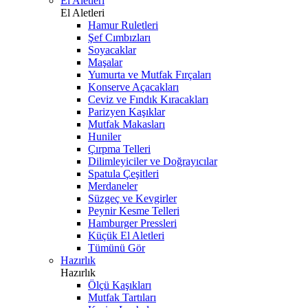
El Aletleri
El Aletleri
Hamur Ruletleri
Şef Cımbızları
Soyacaklar
Maşalar
Yumurta ve Mutfak Fırçaları
Konserve Açacakları
Ceviz ve Fındık Kıracakları
Parizyen Kaşıklar
Mutfak Makasları
Huniler
Çırpma Telleri
Dilimleyiciler ve Doğrayıcılar
Spatula Çeşitleri
Merdaneler
Süzgeç ve Kevgirler
Peynir Kesme Telleri
Hamburger Pressleri
Küçük El Aletleri
Tümünü Gör
Hazırlık
Hazırlık
Ölçü Kaşıkları
Mutfak Tartıları