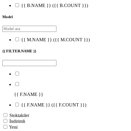
{{ B.NAME }}
({{ B.COUNT }})
Model
{{ M.NAME }}
({{ M.COUNT }})
{{ FILTER.NAME }}
{{ F.NAME }}
{{ F.NAME }}
({{ F.COUNT }})
Stoktakiler
İndirimli
Yeni