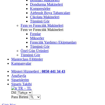
Benmari Makineleri
Dondurma Makineleri
Kompresörler
Airbrush Boya Tabancaları
Çikolata Makineleri
Tümünü Gör
Fırın ve Fırıncılık Makineleri
Fırın ve Fırıncılık Makineleri
Fırınlar
Mikserler
Fırıncılık Yardımcı Ekipmanları
Tümünü Gör
Özel Gün Ürünleri
Tümünü Gör
Masterclass Eğitimler
Kampanyalar
Müşteri Hizmetleri :
0850 441 34 43
AnaSayfa
Siparişlerim
Sipariş Takibi
TR − TL
Dil
Para Birimi