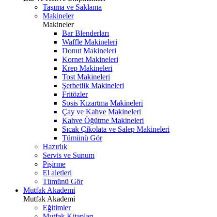
Taşıma ve Saklama
Makineler
Makineler
Bar Blenderları
Waffle Makineleri
Donut Makineleri
Kornet Makineleri
Krep Makineleri
Tost Makineleri
Şerbetlik Makineleri
Fritözler
Sosis Kızartma Makineleri
Çay ve Kahve Makineleri
Kahve Öğütme Makineleri
Sıcak Çikolata ve Salep Makineleri
Tümünü Gör
Hazırlık
Servis ve Sunum
Pişirme
El aletleri
Tümünü Gör
Mutfak Akademi
Mutfak Akademi
Eğitimler
Mutfak Kitapları