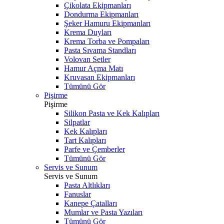
Çikolata Ekipmanları
Dondurma Ekipmanları
Şeker Hamuru Ekipmanları
Krema Duyları
Krema Torba ve Pompaları
Pasta Sıvama Standları
Volovan Setler
Hamur Açma Matı
Kruvasan Ekipmanları
Tümünü Gör
Pişirme
Pişirme
Silikon Pasta ve Kek Kalıpları
Silpatlar
Kek Kalıpları
Tart Kalıpları
Parfe ve Çemberler
Tümünü Gör
Servis ve Sunum
Servis ve Sunum
Pasta Altlıkları
Fanuslar
Kanepe Çatalları
Mumlar ve Pasta Yazıları
Tümünü Gör