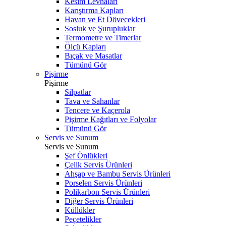
Kesim Levhaları
Karıştırma Kapları
Havan ve Et Dövecekleri
Sosluk ve Şurupluklar
Termometre ve Timerlar
Ölçü Kapları
Bıçak ve Masatlar
Tümünü Gör
Pişirme
Pişirme
Silpatlar
Tava ve Sahanlar
Tencere ve Kaçerola
Pişirme Kağıtları ve Folyolar
Tümünü Gör
Servis ve Sunum
Servis ve Sunum
Şef Önlükleri
Çelik Servis Ürünleri
Ahşap ve Bambu Servis Ürünleri
Porselen Servis Ürünleri
Polikarbon Servis Ürünleri
Diğer Servis Ürünleri
Küllükler
Peçetelikler