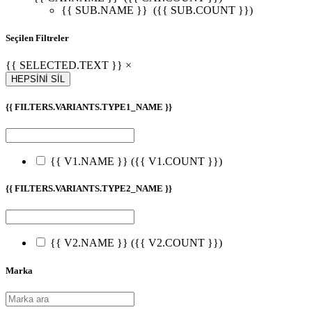
{{ SUB.NAME }}
({{ SUB.COUNT }})
Seçilen Filtreler
{{ SELECTED.TEXT }} ×
HEPSİNİ SİL
{{ FILTERS.VARIANTS.TYPE1_NAME }}
{{ V1.NAME }}
({{ V1.COUNT }})
{{ FILTERS.VARIANTS.TYPE2_NAME }}
{{ V2.NAME }}
({{ V2.COUNT }})
Marka