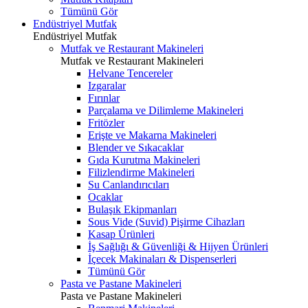
Tümünü Gör
Endüstriyel Mutfak
Endüstriyel Mutfak
Mutfak ve Restaurant Makineleri
Mutfak ve Restaurant Makineleri
Helvane Tencereler
Izgaralar
Fırınlar
Parçalama ve Dilimleme Makineleri
Fritözler
Erişte ve Makarna Makineleri
Blender ve Sıkacaklar
Gıda Kurutma Makineleri
Filizlendirme Makineleri
Su Canlandırıcıları
Ocaklar
Bulaşık Ekipmanları
Sous Vide (Suvid) Pişirme Cihazları
Kasap Ürünleri
İş Sağlığı & Güvenliği & Hijyen Ürünleri
İçecek Makinaları & Dispenserleri
Tümünü Gör
Pasta ve Pastane Makineleri
Pasta ve Pastane Makineleri