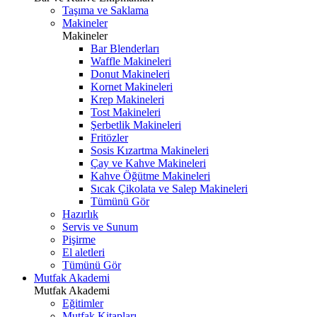
Taşıma ve Saklama
Makineler
Makineler
Bar Blenderları
Waffle Makineleri
Donut Makineleri
Kornet Makineleri
Krep Makineleri
Tost Makineleri
Şerbetlik Makineleri
Fritözler
Sosis Kızartma Makineleri
Çay ve Kahve Makineleri
Kahve Öğütme Makineleri
Sıcak Çikolata ve Salep Makineleri
Tümünü Gör
Hazırlık
Servis ve Sunum
Pişirme
El aletleri
Tümünü Gör
Mutfak Akademi
Mutfak Akademi
Eğitimler
Mutfak Kitapları