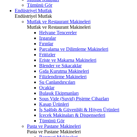
Tümünü Gör
Endüstriyel Mutfak
Endüstriyel Mutfak
Mutfak ve Restaurant Makineleri
Mutfak ve Restaurant Makineleri
Helvane Tencereler
Izgaralar
Fırınlar
Parçalama ve Dilimleme Makineleri
Fritözler
Erişte ve Makarna Makineleri
Blender ve Sıkacaklar
Gıda Kurutma Makineleri
Filizlendirme Makineleri
Su Canlandırıcıları
Ocaklar
Bulaşık Ekipmanları
Sous Vide (Suvid) Pişirme Cihazları
Kasap Ürünleri
İş Sağlığı & Güvenliği & Hijyen Ürünleri
İçecek Makinaları & Dispenserleri
Tümünü Gör
Pasta ve Pastane Makineleri
Pasta ve Pastane Makineleri