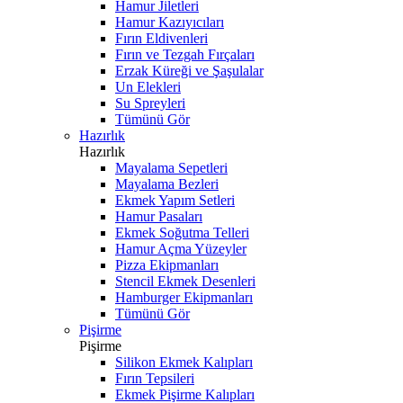
Hamur Jiletleri
Hamur Kazıyıcıları
Fırın Eldivenleri
Fırın ve Tezgah Fırçaları
Erzak Küreği ve Şaşulalar
Un Elekleri
Su Spreyleri
Tümünü Gör
Hazırlık
Hazırlık
Mayalama Sepetleri
Mayalama Bezleri
Ekmek Yapım Setleri
Hamur Pasaları
Ekmek Soğutma Telleri
Hamur Açma Yüzeyler
Pizza Ekipmanları
Stencil Ekmek Desenleri
Hamburger Ekipmanları
Tümünü Gör
Pişirme
Pişirme
Silikon Ekmek Kalıpları
Fırın Tepsileri
Ekmek Pişirme Kalıpları