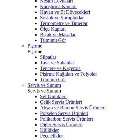
Kesim Levhaları
Karıştırma Kapları
Havan ve Et Dövecekleri
Sosluk ve Şurupluklar
Termometre ve Timerlar
Ölçü Kapları
Bıçak ve Masatlar
Tümünü Gör
Pişirme
Pişirme
Silpatlar
Tava ve Sahanlar
Tencere ve Kaçerola
Pişirme Kağıtları ve Folyolar
Tümünü Gör
Servis ve Sunum
Servis ve Sunum
Şef Önlükleri
Çelik Servis Ürünleri
Ahşap ve Bambu Servis Ürünleri
Porselen Servis Ürünleri
Polikarbon Servis Ürünleri
Diğer Servis Ürünleri
Küllükler
Peçetelikler