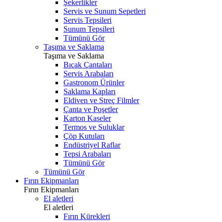
Şekerlikler
Servis ve Sunum Sepetleri
Servis Tepsileri
Sunum Tepsileri
Tümünü Gör
Taşıma ve Saklama
Taşıma ve Saklama
Bıçak Çantaları
Servis Arabaları
Gastronom Ürünler
Saklama Kapları
Eldiven ve Streç Filmler
Çanta ve Poşetler
Karton Kaseler
Termos ve Suluklar
Çöp Kutuları
Endüstriyel Raflar
Tepsi Arabaları
Tümünü Gör
Tümünü Gör
Fırın Ekipmanları
Fırın Ekipmanları
El aletleri
El aletleri
Fırın Kürekleri