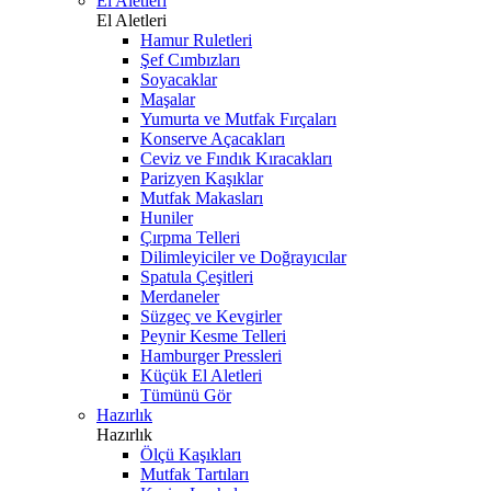
El Aletleri
El Aletleri
Hamur Ruletleri
Şef Cımbızları
Soyacaklar
Maşalar
Yumurta ve Mutfak Fırçaları
Konserve Açacakları
Ceviz ve Fındık Kıracakları
Parizyen Kaşıklar
Mutfak Makasları
Huniler
Çırpma Telleri
Dilimleyiciler ve Doğrayıcılar
Spatula Çeşitleri
Merdaneler
Süzgeç ve Kevgirler
Peynir Kesme Telleri
Hamburger Pressleri
Küçük El Aletleri
Tümünü Gör
Hazırlık
Hazırlık
Ölçü Kaşıkları
Mutfak Tartıları