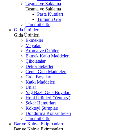
Taşıma ve Saklama
Taşıma ve Saklama
Pasta Kutuları
Tümünü Gör
Tümünü Gör
Gıda Ürünleri
Gıda Ürünleri
Ekmekler
Mayalar
Aroma ve Özütler
Ekmek Katkı Maddeleri
Çikolatalar
Dekor Şekerler
Genel Gıda Maddeleri
Gıda Boyaları
Katkı Maddeleri
Unlar
Yağ Bazlı Gıda Boyaları
Hobi Ürünleri (Yenmez)
Şeker Hamurları
Kokteyl Şurupları
Dondurma Konsantreleri
Tümünü Gör
Bar ve Kahve Ekipmanları
Bar ve Kahve Ekipmanları