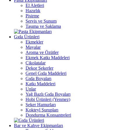
Pasta Ekipmanları
El Aletleri
Hazırlık
Pişirme
Servis ve Sunum
Taşıma ve Saklama
Gıda Ürünleri
Ekmekler
Mayalar
Aroma ve Özütler
Ekmek Katkı Maddeleri
Çikolatalar
Dekor Şekerler
Genel Gıda Maddeleri
Gıda Boyaları
Katkı Maddeleri
Unlar
Yağ Bazlı Gıda Boyaları
Hobi Ürünleri (Yenmez)
Şeker Hamurları
Kokteyl Şurupları
Dondurma Konsantreleri
Bar ve Kahve Ekipmanları