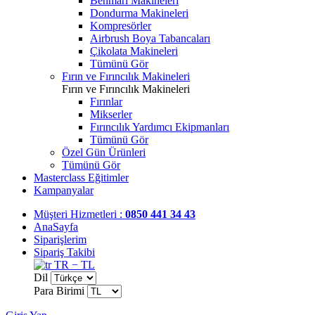
Benmari Makineleri
Dondurma Makineleri
Kompresörler
Airbrush Boya Tabancaları
Çikolata Makineleri
Tümünü Gör
Fırın ve Fırıncılık Makineleri
Fırın ve Fırıncılık Makineleri
Fırınlar
Mikserler
Fırıncılık Yardımcı Ekipmanları
Tümünü Gör
Özel Gün Ürünleri
Tümünü Gör
Masterclass Eğitimler
Kampanyalar
Müşteri Hizmetleri :
0850 441 34 43
AnaSayfa
Siparişlerim
Sipariş Takibi
TR − TL
Dil
Para Birimi