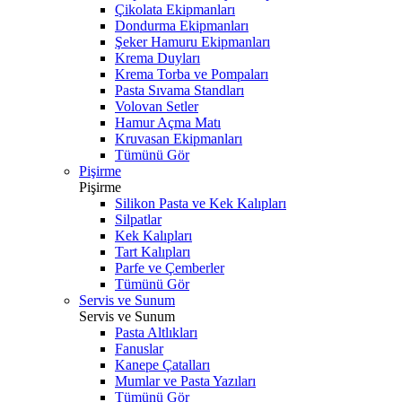
Çikolata Ekipmanları
Dondurma Ekipmanları
Şeker Hamuru Ekipmanları
Krema Duyları
Krema Torba ve Pompaları
Pasta Sıvama Standları
Volovan Setler
Hamur Açma Matı
Kruvasan Ekipmanları
Tümünü Gör
Pişirme
Pişirme
Silikon Pasta ve Kek Kalıpları
Silpatlar
Kek Kalıpları
Tart Kalıpları
Parfe ve Çemberler
Tümünü Gör
Servis ve Sunum
Servis ve Sunum
Pasta Altlıkları
Fanuslar
Kanepe Çatalları
Mumlar ve Pasta Yazıları
Tümünü Gör