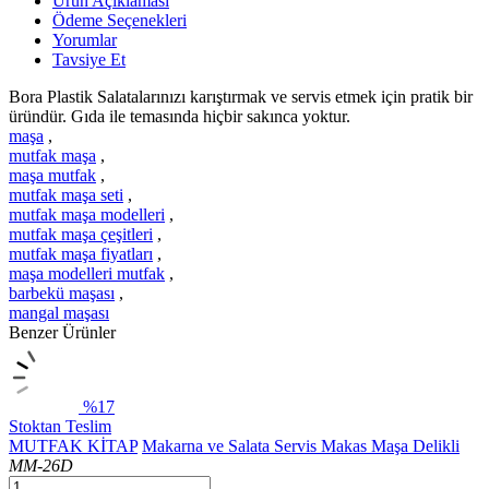
Ürün Açıklaması
Ödeme Seçenekleri
Yorumlar
Tavsiye Et
Bora Plastik Salatalarınızı karıştırmak ve servis etmek için pratik bir
üründür. Gıda ile temasında hiçbir sakınca yoktur.
maşa
,
mutfak maşa
,
maşa mutfak
,
mutfak maşa seti
,
mutfak maşa modelleri
,
mutfak maşa çeşitleri
,
mutfak maşa fiyatları
,
maşa modelleri mutfak
,
barbekü maşası
,
mangal maşası
Benzer Ürünler
%17
Stoktan Teslim
MUTFAK KİTAP
Makarna ve Salata Servis Makas Maşa Delikli
MM-26D