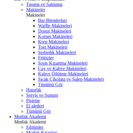
Taşıma ve Saklama
Makineler
Makineler
Bar Blenderları
Waffle Makineleri
Donut Makineleri
Kornet Makineleri
Krep Makineleri
Tost Makineleri
Şerbetlik Makineleri
Fritözler
Sosis Kızartma Makineleri
Çay ve Kahve Makineleri
Kahve Öğütme Makineleri
Sıcak Çikolata ve Salep Makineleri
Tümünü Gör
Hazırlık
Servis ve Sunum
Pişirme
El aletleri
Tümünü Gör
Mutfak Akademi
Mutfak Akademi
Eğitimler
Mutfak Kitapları