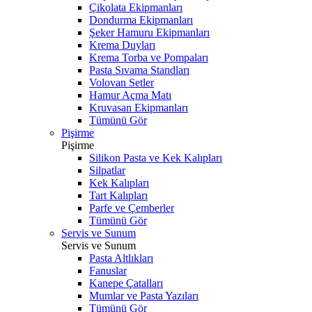
Çikolata Ekipmanları
Dondurma Ekipmanları
Şeker Hamuru Ekipmanları
Krema Duyları
Krema Torba ve Pompaları
Pasta Sıvama Standları
Volovan Setler
Hamur Açma Matı
Kruvasan Ekipmanları
Tümünü Gör
Pişirme
Pişirme
Silikon Pasta ve Kek Kalıpları
Silpatlar
Kek Kalıpları
Tart Kalıpları
Parfe ve Çemberler
Tümünü Gör
Servis ve Sunum
Servis ve Sunum
Pasta Altlıkları
Fanuslar
Kanepe Çatalları
Mumlar ve Pasta Yazıları
Tümünü Gör