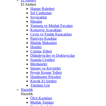
El Aletleri
El Aletleri
Hamur Ruletleri
Şef Cımbızları
Soyacaklar
Maşalar
Yumurta ve Mutfak Fırçaları
Konserve Açacakları
Ceviz ve Fındık Kıracakları
Parizyen Kaşıklar
Mutfak Makasları
Huniler
Çırpma Telleri
Dilimleyiciler ve Doğrayıcılar
Spatula Çeşitleri
Merdaneler
Süzgeç ve Kevgirler
Peynir Kesme Telleri
Hamburger Pressleri
Küçük El Aletleri
Tümünü Gör
Hazırlık
Hazırlık
Ölçü Kaşıkları
Mutfak Tartıları