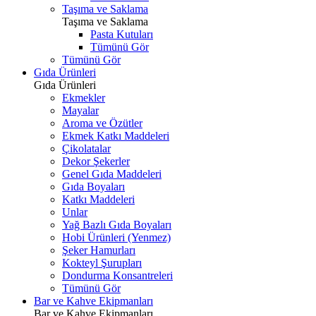
Taşıma ve Saklama
Taşıma ve Saklama
Pasta Kutuları
Tümünü Gör
Tümünü Gör
Gıda Ürünleri
Gıda Ürünleri
Ekmekler
Mayalar
Aroma ve Özütler
Ekmek Katkı Maddeleri
Çikolatalar
Dekor Şekerler
Genel Gıda Maddeleri
Gıda Boyaları
Katkı Maddeleri
Unlar
Yağ Bazlı Gıda Boyaları
Hobi Ürünleri (Yenmez)
Şeker Hamurları
Kokteyl Şurupları
Dondurma Konsantreleri
Tümünü Gör
Bar ve Kahve Ekipmanları
Bar ve Kahve Ekipmanları