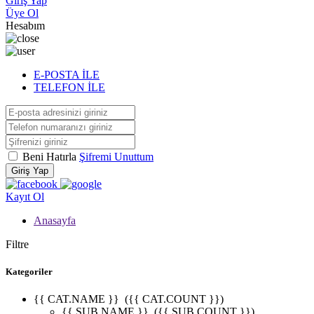
Giriş Yap
Üye Ol
Hesabım
E-POSTA İLE
TELEFON İLE
Beni Hatırla
Şifremi Unuttum
Giriş Yap
Kayıt Ol
Anasayfa
Filtre
Kategoriler
{{ CAT.NAME }}
({{ CAT.COUNT }})
{{ SUB.NAME }}
({{ SUB.COUNT }})