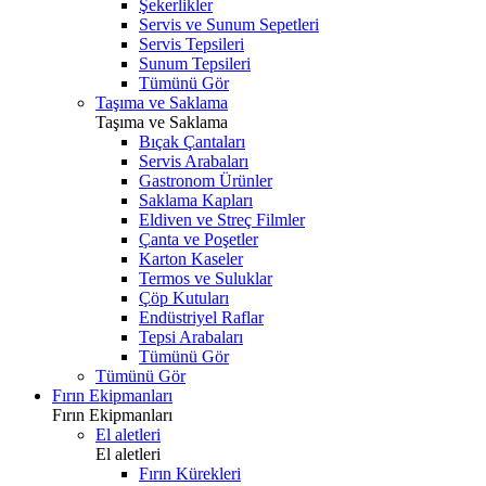
Şekerlikler
Servis ve Sunum Sepetleri
Servis Tepsileri
Sunum Tepsileri
Tümünü Gör
Taşıma ve Saklama
Taşıma ve Saklama
Bıçak Çantaları
Servis Arabaları
Gastronom Ürünler
Saklama Kapları
Eldiven ve Streç Filmler
Çanta ve Poşetler
Karton Kaseler
Termos ve Suluklar
Çöp Kutuları
Endüstriyel Raflar
Tepsi Arabaları
Tümünü Gör
Tümünü Gör
Fırın Ekipmanları
Fırın Ekipmanları
El aletleri
El aletleri
Fırın Kürekleri