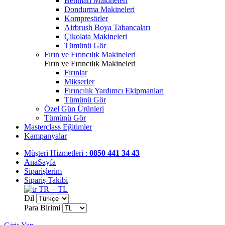
Benmari Makineleri
Dondurma Makineleri
Kompresörler
Airbrush Boya Tabancaları
Çikolata Makineleri
Tümünü Gör
Fırın ve Fırıncılık Makineleri
Fırın ve Fırıncılık Makineleri
Fırınlar
Mikserler
Fırıncılık Yardımcı Ekipmanları
Tümünü Gör
Özel Gün Ürünleri
Tümünü Gör
Masterclass Eğitimler
Kampanyalar
Müşteri Hizmetleri :
0850 441 34 43
AnaSayfa
Siparişlerim
Sipariş Takibi
TR − TL
Dil
Para Birimi