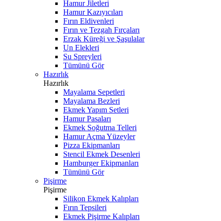
Hamur Jiletleri
Hamur Kazıyıcıları
Fırın Eldivenleri
Fırın ve Tezgah Fırçaları
Erzak Küreği ve Şaşulalar
Un Elekleri
Su Spreyleri
Tümünü Gör
Hazırlık
Hazırlık
Mayalama Sepetleri
Mayalama Bezleri
Ekmek Yapım Setleri
Hamur Pasaları
Ekmek Soğutma Telleri
Hamur Açma Yüzeyler
Pizza Ekipmanları
Stencil Ekmek Desenleri
Hamburger Ekipmanları
Tümünü Gör
Pişirme
Pişirme
Silikon Ekmek Kalıpları
Fırın Tepsileri
Ekmek Pişirme Kalıpları