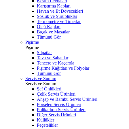
Kesim Levhaları
Karıştırma Kapları
Havan ve Et Dövecekleri
Sosluk ve Şurupluklar
Termometre ve Timerlar
Ölçü Kapları
Bıçak ve Masatlar
Tümünü Gör
Pişirme
Pişirme
Silpatlar
Tava ve Sahanlar
Tencere ve Kaçerola
Pişirme Kağıtları ve Folyolar
Tümünü Gör
Servis ve Sunum
Servis ve Sunum
Şef Önlükleri
Çelik Servis Ürünleri
Ahşap ve Bambu Servis Ürünleri
Porselen Servis Ürünleri
Polikarbon Servis Ürünleri
Diğer Servis Ürünleri
Küllükler
Peçetelikler