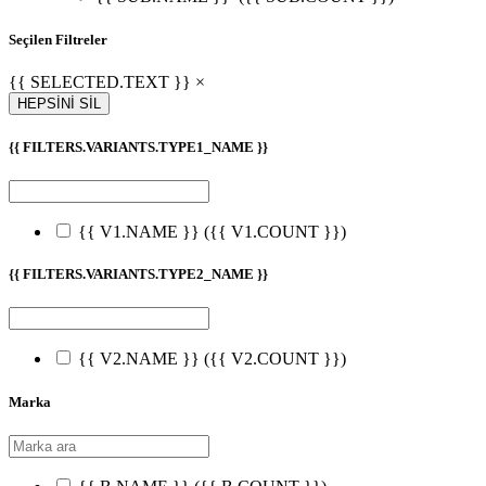
Seçilen Filtreler
{{ SELECTED.TEXT }} ×
HEPSİNİ SİL
{{ FILTERS.VARIANTS.TYPE1_NAME }}
{{ V1.NAME }}
({{ V1.COUNT }})
{{ FILTERS.VARIANTS.TYPE2_NAME }}
{{ V2.NAME }}
({{ V2.COUNT }})
Marka