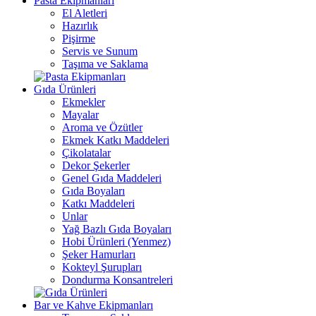
Pasta Ekipmanları
El Aletleri
Hazırlık
Pişirme
Servis ve Sunum
Taşıma ve Saklama
Gıda Ürünleri
Ekmekler
Mayalar
Aroma ve Özütler
Ekmek Katkı Maddeleri
Çikolatalar
Dekor Şekerler
Genel Gıda Maddeleri
Gıda Boyaları
Katkı Maddeleri
Unlar
Yağ Bazlı Gıda Boyaları
Hobi Ürünleri (Yenmez)
Şeker Hamurları
Kokteyl Şurupları
Dondurma Konsantreleri
Bar ve Kahve Ekipmanları