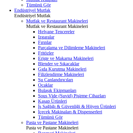
Tümünü Gör
Endüstriyel Mutfak
Endüstriyel Mutfak
Mutfak ve Restaurant Makineleri
Mutfak ve Restaurant Makineleri
Helvane Tencereler
Izgaralar
Fırınlar
Parçalama ve Dilimleme Makineleri
Fritözler
Erişte ve Makarna Makineleri
Blender ve Sıkacaklar
Gıda Kurutma Makineleri
Filizlendirme Makineleri
Su Canlandırıcıları
Ocaklar
Bulaşık Ekipmanları
Sous Vide (Suvid) Pişirme Cihazları
Kasap Ürünleri
İş Sağlığı & Güvenliği & Hijyen Ürünleri
İçecek Makinaları & Dispenserleri
Tümünü Gör
Pasta ve Pastane Makineleri
Pasta ve Pastane Makineleri