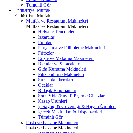
Tümünü Gör
Endüstriyel Mutfak
Endüstriyel Mutfak
Mutfak ve Restaurant Makineleri
Mutfak ve Restaurant Makineleri
Helvane Tencereler
Izgaralar
Fırınlar
Parçalama ve Dilimleme Makineleri
Fritözler
Erişte ve Makarna Makineleri
Blender ve Sıkacaklar
Gıda Kurutma Makineleri
Filizlendirme Makineleri
Su Canlandırıcıları
Ocaklar
Bulaşık Ekipmanları
Sous Vide (Suvid) Pişirme Cihazları
Kasap Ürünleri
İş Sağlığı & Güvenliği & Hijyen Ürünleri
İçecek Makinaları & Dispenserleri
Tümünü Gör
Pasta ve Pastane Makineleri
Pasta ve Pastane Makineleri