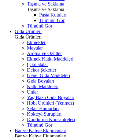
Taşıma ve Saklama
Taşıma ve Saklama
Pasta Kutuları
Tümünü Gör
Tümünü Gör
Gıda Ürünleri
Gıda Ürünleri
Ekmekler
Mayalar
Aroma ve Özütler
Ekmek Katkı Maddeleri
Çikolatalar
Dekor Şekerler
Genel Gıda Maddeleri
Gıda Boyaları
Katkı Maddeleri
Unlar
Yağ Bazlı Gıda Boyaları
Hobi Ürünleri (Yenmez)
Şeker Hamurları
Kokteyl Şurupları
Dondurma Konsantreleri
Tümünü Gör
Bar ve Kahve Ekipmanları
Bar ve Kahve Ekipmanları