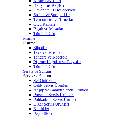
Kesim Levhaları
Karıştırma Kapları
Havan ve Et Dövecekleri
Sosluk ve Şurupluklar
Termometre ve Timerlar
Ölçü Kapları
Bıçak ve Masatlar
Tümünü Gör
Pişirme
Pişirme
Silpatlar
Tava ve Sahanlar
Tencere ve Kaçerola
Pişirme Kağıtları ve Folyolar
Tümünü Gör
Servis ve Sunum
Servis ve Sunum
Şef Önlükleri
Çelik Servis Ürünleri
Ahşap ve Bambu Servis Ürünleri
Porselen Servis Ürünleri
Polikarbon Servis Ürünleri
Diğer Servis Ürünleri
Küllükler
Peçetelikler