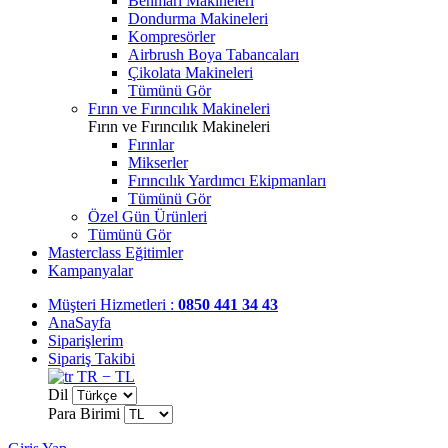
Benmari Makineleri
Dondurma Makineleri
Kompresörler
Airbrush Boya Tabancaları
Çikolata Makineleri
Tümünü Gör
Fırın ve Fırıncılık Makineleri
Fırın ve Fırıncılık Makineleri
Fırınlar
Mikserler
Fırıncılık Yardımcı Ekipmanları
Tümünü Gör
Özel Gün Ürünleri
Tümünü Gör
Masterclass Eğitimler
Kampanyalar
Müşteri Hizmetleri :
0850 441 34 43
AnaSayfa
Siparişlerim
Sipariş Takibi
TR − TL
Dil
Para Birimi