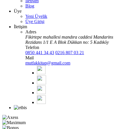
İletişim
Blog
Üye
Yeni Üyelik
Üye Girişi
İletişim
Adres
Fikirtepe mahallesi mandıra caddesi Mandarins
Rezidans 1/1 E A Blok Dükkan no: 5 Kadıköy
Telefon
0850 441 34 43
0216 807 03 21
Mail
mutfakkitap@gmail.com