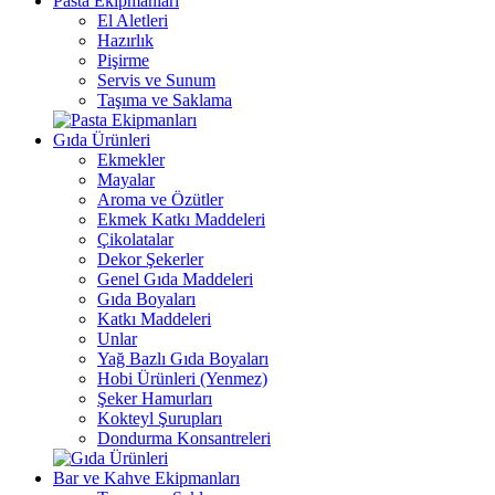
Pasta Ekipmanları
El Aletleri
Hazırlık
Pişirme
Servis ve Sunum
Taşıma ve Saklama
Gıda Ürünleri
Ekmekler
Mayalar
Aroma ve Özütler
Ekmek Katkı Maddeleri
Çikolatalar
Dekor Şekerler
Genel Gıda Maddeleri
Gıda Boyaları
Katkı Maddeleri
Unlar
Yağ Bazlı Gıda Boyaları
Hobi Ürünleri (Yenmez)
Şeker Hamurları
Kokteyl Şurupları
Dondurma Konsantreleri
Bar ve Kahve Ekipmanları