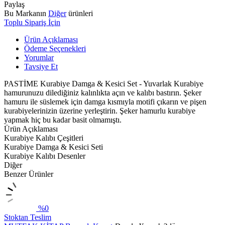
Paylaş
Bu Markanın
Diğer
ürünleri
Toplu Sipariş İçin
Ürün Açıklaması
Ödeme Seçenekleri
Yorumlar
Tavsiye Et
PASTİME Kurabiye Damga & Kesici Set - Yuvarlak Kurabiye
hamurunuzu dilediğiniz kalınlıkta açın ve kalıbı bastırın. Şeker
hamuru ile süslemek için damga kısmıyla motifi çıkarın ve pişen
kurabiyelerinizin üzerine yerleştirin. Şeker hamurlu kurabiye
yapmak hiç bu kadar basit olmamıştı.
Ürün Açıklaması
Kurabiye Kalıbı Çeşitleri
Kurabiye Damga & Kesici Seti
Kurabiye Kalıbı Desenler
Diğer
Benzer Ürünler
%0
Stoktan Teslim