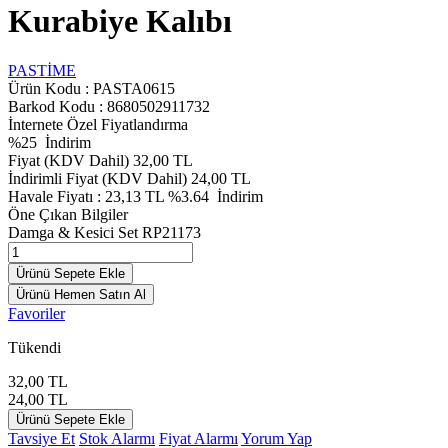
Kurabiye Kalıbı
PASTİME
Ürün Kodu :
PASTA0615
Barkod Kodu : 8680502911732
İnternete Özel Fiyatlandırma
%
25
İndirim
Fiyat (KDV Dahil)
32,00
TL
İndirimli Fiyat (KDV Dahil)
24,00
TL
Havale Fiyatı :
23,13
TL
%3.64
İndirim
Öne Çıkan Bilgiler
Damga & Kesici Set RP21173
Ürünü Sepete Ekle
Ürünü Hemen Satın Al
Favoriler
Tükendi
32,00
TL
24,00
TL
Ürünü Sepete Ekle
Tavsiye Et
Stok Alarmı
Fiyat Alarmı
Yorum Yap