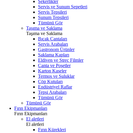
Şekerlikler
Servis ve Sunum Sepetleri
Servis Tepsileri
Sunum Tepsileri
Tümünü Gör
Taşıma ve Saklama
Taşıma ve Saklama
Bıçak Çantaları
Servis Arabaları
Gastronom Ürünler
Saklama Kapları
Eldiven ve Streç Filmler
Çanta ve Poşetler
Karton Kaseler
Termos ve Suluklar
Çöp Kutuları
Endüstriyel Raflar
Tepsi Arabaları
Tümünü Gör
Tümünü Gör
Fırın Ekipmanları
Fırın Ekipmanları
El aletleri
El aletleri
Fırın Kürekleri