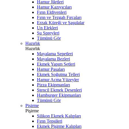
Hamur Jiletleri
Hamur Kazıyıcıları
Fırın Eldivenleri
Fırın ve Tezgah Fırçaları
Erzak Küreği ve Şaşulalar
Un Elekleri
Su Spreyleri
Tümünü Gör
Hazırlık
Hazırlık
Mayalama Sepetleri
Mayalama Bezleri
Ekmek Yapım Setleri
Hamur Pasaları
Ekmek Soğutma Telleri
Hamur Açma Yüzeyler
Pizza Ekipmanları
Stencil Ekmek Desenleri
Hamburger Ekipmanları
Tümünü Gör
Pişirme
Pişirme
Silikon Ekmek Kalıpları
Fırın Tepsileri
Ekmek Pişirme Kalıpları