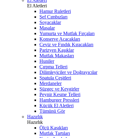
El Aletleri
El Aletleri
Hamur Ruletleri
Şef Cımbızları
Soyacaklar
Maşalar
Yumurta ve Mutfak Fırçaları
Konserve Açacakları
Ceviz ve Fındık Kıracakları
Parizyen Kaşıklar
Mutfak Makasları
Huniler
Çırpma Telleri
Dilimleyiciler ve Doğrayıcılar
Spatula Çeşitleri
Merdaneler
Süzgeç ve Kevgirler
Peynir Kesme Telleri
Hamburger Pressleri
Küçük El Aletleri
Tümünü Gör
Hazırlık
Hazırlık
Ölçü Kaşıkları
Mutfak Tartıları