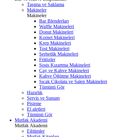
Taşıma ve Saklama
Makineler
Makineler
Bar Blenderları
Waffle Makineleri
Donut Makineleri
Kornet Makineleri
Krep Makineleri
Tost Makineleri
Şerbetlik Makineleri
Fritözler
Sosis Kızartma Makineleri
Çay ve Kahve Makineleri
Kahve Öğütme Makineleri
Sıcak Çikolata ve Salep Makineleri
Tümünü Gör
Hazırlık
Servis ve Sunum
Pişirme
El aletleri
Tümünü Gör
Mutfak Akademi
Mutfak Akademi
Eğitimler
Mutfak Kitapları