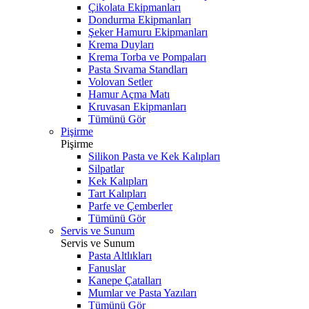
Çikolata Ekipmanları
Dondurma Ekipmanları
Şeker Hamuru Ekipmanları
Krema Duyları
Krema Torba ve Pompaları
Pasta Sıvama Standları
Volovan Setler
Hamur Açma Matı
Kruvasan Ekipmanları
Tümünü Gör
Pişirme
Pişirme
Silikon Pasta ve Kek Kalıpları
Silpatlar
Kek Kalıpları
Tart Kalıpları
Parfe ve Çemberler
Tümünü Gör
Servis ve Sunum
Servis ve Sunum
Pasta Altlıkları
Fanuslar
Kanepe Çatalları
Mumlar ve Pasta Yazıları
Tümünü Gör