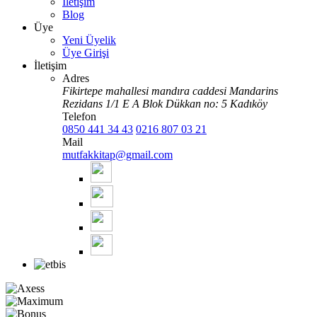
İletişim
Blog
Üye
Yeni Üyelik
Üye Girişi
İletişim
Adres
Fikirtepe mahallesi mandıra caddesi Mandarins
Rezidans 1/1 E A Blok Dükkan no: 5 Kadıköy
Telefon
0850 441 34 43
0216 807 03 21
Mail
mutfakkitap@gmail.com