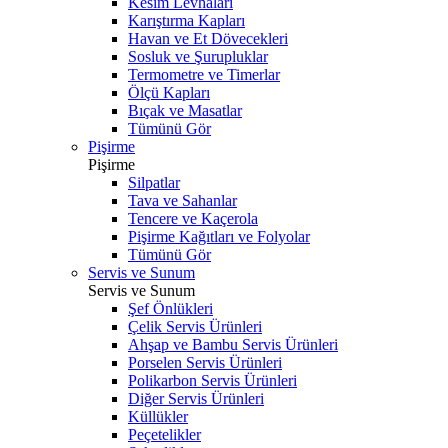
Kesim Levhaları
Karıştırma Kapları
Havan ve Et Dövecekleri
Sosluk ve Şurupluklar
Termometre ve Timerlar
Ölçü Kapları
Bıçak ve Masatlar
Tümünü Gör
Pişirme
Pişirme
Silpatlar
Tava ve Sahanlar
Tencere ve Kaçerola
Pişirme Kağıtları ve Folyolar
Tümünü Gör
Servis ve Sunum
Servis ve Sunum
Şef Önlükleri
Çelik Servis Ürünleri
Ahşap ve Bambu Servis Ürünleri
Porselen Servis Ürünleri
Polikarbon Servis Ürünleri
Diğer Servis Ürünleri
Küllükler
Peçetelikler