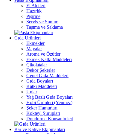
Pasta Ekipmanları
El Aletleri
Hazırlık
Pişirme
Servis ve Sunum
Taşıma ve Saklama
Gıda Ürünleri
Ekmekler
Mayalar
Aroma ve Özütler
Ekmek Katkı Maddeleri
Çikolatalar
Dekor Şekerler
Genel Gıda Maddeleri
Gıda Boyaları
Katkı Maddeleri
Unlar
Yağ Bazlı Gıda Boyaları
Hobi Ürünleri (Yenmez)
Şeker Hamurları
Kokteyl Şurupları
Dondurma Konsantreleri
Bar ve Kahve Ekipmanları