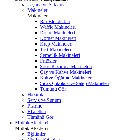
Taşıma ve Saklama
Makineler
Makineler
Bar Blenderları
Waffle Makineleri
Donut Makineleri
Kornet Makineleri
Krep Makineleri
Tost Makineleri
Şerbetlik Makineleri
Fritözler
Sosis Kızartma Makineleri
Çay ve Kahve Makineleri
Kahve Öğütme Makineleri
Sıcak Çikolata ve Salep Makineleri
Tümünü Gör
Hazırlık
Servis ve Sunum
Pişirme
El aletleri
Tümünü Gör
Mutfak Akademi
Mutfak Akademi
Eğitimler
Mutfak Kitapları