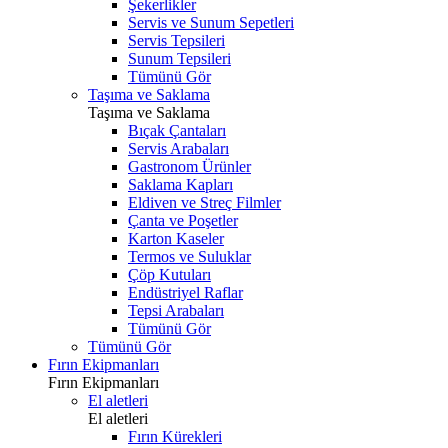
Şekerlikler
Servis ve Sunum Sepetleri
Servis Tepsileri
Sunum Tepsileri
Tümünü Gör
Taşıma ve Saklama
Taşıma ve Saklama
Bıçak Çantaları
Servis Arabaları
Gastronom Ürünler
Saklama Kapları
Eldiven ve Streç Filmler
Çanta ve Poşetler
Karton Kaseler
Termos ve Suluklar
Çöp Kutuları
Endüstriyel Raflar
Tepsi Arabaları
Tümünü Gör
Tümünü Gör
Fırın Ekipmanları
Fırın Ekipmanları
El aletleri
El aletleri
Fırın Kürekleri