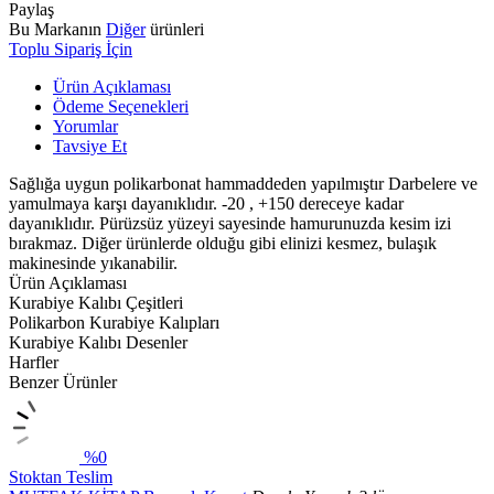
Paylaş
Bu Markanın
Diğer
ürünleri
Toplu Sipariş İçin
Ürün Açıklaması
Ödeme Seçenekleri
Yorumlar
Tavsiye Et
Sağlığa uygun polikarbonat hammaddeden yapılmıştır Darbelere ve
yamulmaya karşı dayanıklıdır. -20 , +150 dereceye kadar
dayanıklıdır. Pürüzsüz yüzeyi sayesinde hamurunuzda kesim izi
bırakmaz. Diğer ürünlerde olduğu gibi elinizi kesmez, bulaşık
makinesinde yıkanabilir.
Ürün Açıklaması
Kurabiye Kalıbı Çeşitleri
Polikarbon Kurabiye Kalıpları
Kurabiye Kalıbı Desenler
Harfler
Benzer Ürünler
%0
Stoktan Teslim