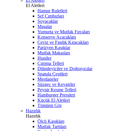
El Aletleri
El Aletleri
Hamur Ruletleri
Şef Cımbızları
Soyacaklar
Maşalar
Yumurta ve Mutfak Fırçaları
Konserve Açacakları
Ceviz ve Fındık Kıracakları
Parizyen Kaşıklar
Mutfak Makasları
Huniler
Çırpma Telleri
Dilimleyiciler ve Doğrayıcılar
Spatula Çeşitleri
Merdaneler
Süzgeç ve Kevgirler
Peynir Kesme Telleri
Hamburger Pressleri
Küçük El Aletleri
Tümünü Gör
Hazırlık
Hazırlık
Ölçü Kaşıkları
Mutfak Tartıları