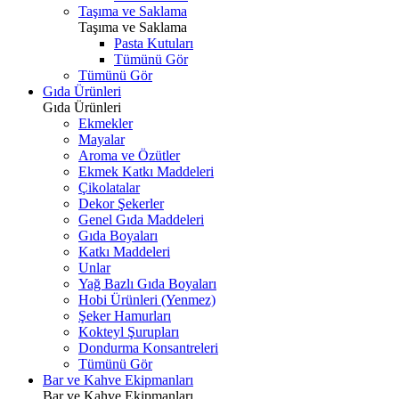
Taşıma ve Saklama
Taşıma ve Saklama
Pasta Kutuları
Tümünü Gör
Tümünü Gör
Gıda Ürünleri
Gıda Ürünleri
Ekmekler
Mayalar
Aroma ve Özütler
Ekmek Katkı Maddeleri
Çikolatalar
Dekor Şekerler
Genel Gıda Maddeleri
Gıda Boyaları
Katkı Maddeleri
Unlar
Yağ Bazlı Gıda Boyaları
Hobi Ürünleri (Yenmez)
Şeker Hamurları
Kokteyl Şurupları
Dondurma Konsantreleri
Tümünü Gör
Bar ve Kahve Ekipmanları
Bar ve Kahve Ekipmanları