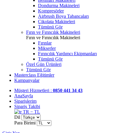
Benmari Makineleri
Dondurma Makineleri
Kompresörler
Airbrush Boya Tabancaları
Çikolata Makineleri
Tümünü Gör
Fırın ve Fırıncılık Makineleri
Fırın ve Fırıncılık Makineleri
Fırınlar
Mikserler
Fırıncılık Yardımcı Ekipmanları
Tümünü Gör
Özel Gün Ürünleri
Tümünü Gör
Masterclass Eğitimler
Kampanyalar
Müşteri Hizmetleri :
0850 441 34 43
AnaSayfa
Siparişlerim
Sipariş Takibi
TR − TL
Dil
Para Birimi