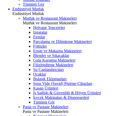
Tümünü Gör
Endüstriyel Mutfak
Endüstriyel Mutfak
Mutfak ve Restaurant Makineleri
Mutfak ve Restaurant Makineleri
Helvane Tencereler
Izgaralar
Fırınlar
Parçalama ve Dilimleme Makineleri
Fritözler
Erişte ve Makarna Makineleri
Blender ve Sıkacaklar
Gıda Kurutma Makineleri
Filizlendirme Makineleri
Su Canlandırıcıları
Ocaklar
Bulaşık Ekipmanları
Sous Vide (Suvid) Pişirme Cihazları
Kasap Ürünleri
İş Sağlığı & Güvenliği & Hijyen Ürünleri
İçecek Makinaları & Dispenserleri
Tümünü Gör
Pasta ve Pastane Makineleri
Pasta ve Pastane Makineleri