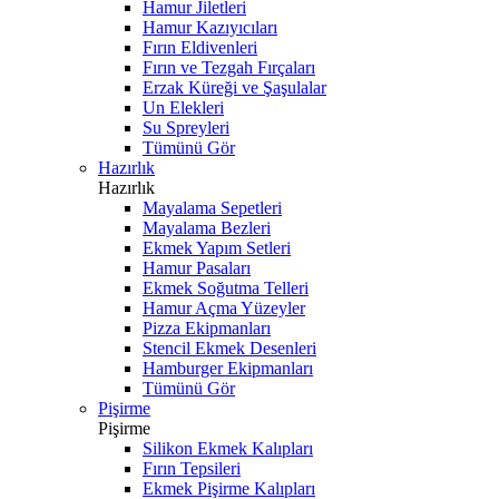
Hamur Jiletleri
Hamur Kazıyıcıları
Fırın Eldivenleri
Fırın ve Tezgah Fırçaları
Erzak Küreği ve Şaşulalar
Un Elekleri
Su Spreyleri
Tümünü Gör
Hazırlık
Hazırlık
Mayalama Sepetleri
Mayalama Bezleri
Ekmek Yapım Setleri
Hamur Pasaları
Ekmek Soğutma Telleri
Hamur Açma Yüzeyler
Pizza Ekipmanları
Stencil Ekmek Desenleri
Hamburger Ekipmanları
Tümünü Gör
Pişirme
Pişirme
Silikon Ekmek Kalıpları
Fırın Tepsileri
Ekmek Pişirme Kalıpları