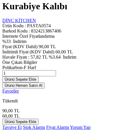
Kurabiye Kalıbı
DİNC KİTCHEN
Ürün Kodu :
PASTA0574
Barkod Kodu : 8324213867406
İnternete Özel Fiyatlandırma
%
33
İndirim
Fiyat (KDV Dahil)
90,00
TL
İndirimli Fiyat (KDV Dahil)
60,00
TL
Havale Fiyatı :
57,82
TL
%3.64
İndirim
Öne Çıkan Bilgiler
Polikarbon-F Harf
Ürünü Sepete Ekle
Ürünü Hemen Satın Al
Favoriler
Tükendi
90,00
TL
60,00
TL
Ürünü Sepete Ekle
Tavsiye Et
Stok Alarmı
Fiyat Alarmı
Yorum Yap