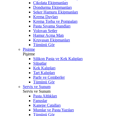
Çikolata Ekipmanları
Dondurma Ekipmanları
Şeker Hamuru Ekipmanları
Krema Duyları
Krema Torba ve Pompaları
Pasta Sıvama Standları
Volovan Setler
Hamur Açma Matı
Kruvasan Ekipmanları
Tümünü Gör
Pişirme
Pişirme
Silikon Pasta ve Kek Kalıpları
Silpatlar
Kek Kalıpları
Tart Kalıpları
Parfe ve Çemberler
Tümünü Gör
Servis ve Sunum
Servis ve Sunum
Pasta Altlıkları
Fanuslar
Kanepe Çatalları
Mumlar ve Pasta Yazıları
Tümünü Gör