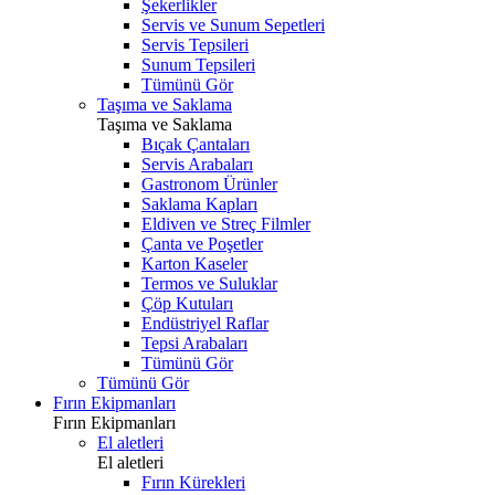
Şekerlikler
Servis ve Sunum Sepetleri
Servis Tepsileri
Sunum Tepsileri
Tümünü Gör
Taşıma ve Saklama
Taşıma ve Saklama
Bıçak Çantaları
Servis Arabaları
Gastronom Ürünler
Saklama Kapları
Eldiven ve Streç Filmler
Çanta ve Poşetler
Karton Kaseler
Termos ve Suluklar
Çöp Kutuları
Endüstriyel Raflar
Tepsi Arabaları
Tümünü Gör
Tümünü Gör
Fırın Ekipmanları
Fırın Ekipmanları
El aletleri
El aletleri
Fırın Kürekleri