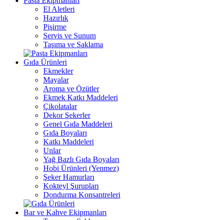
Pasta Ekipmanları
El Aletleri
Hazırlık
Pişirme
Servis ve Sunum
Taşıma ve Saklama
Gıda Ürünleri
Ekmekler
Mayalar
Aroma ve Özütler
Ekmek Katkı Maddeleri
Çikolatalar
Dekor Şekerler
Genel Gıda Maddeleri
Gıda Boyaları
Katkı Maddeleri
Unlar
Yağ Bazlı Gıda Boyaları
Hobi Ürünleri (Yenmez)
Şeker Hamurları
Kokteyl Şurupları
Dondurma Konsantreleri
Bar ve Kahve Ekipmanları