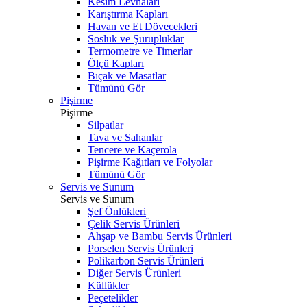
Kesim Levhaları
Karıştırma Kapları
Havan ve Et Dövecekleri
Sosluk ve Şurupluklar
Termometre ve Timerlar
Ölçü Kapları
Bıçak ve Masatlar
Tümünü Gör
Pişirme
Pişirme
Silpatlar
Tava ve Sahanlar
Tencere ve Kaçerola
Pişirme Kağıtları ve Folyolar
Tümünü Gör
Servis ve Sunum
Servis ve Sunum
Şef Önlükleri
Çelik Servis Ürünleri
Ahşap ve Bambu Servis Ürünleri
Porselen Servis Ürünleri
Polikarbon Servis Ürünleri
Diğer Servis Ürünleri
Küllükler
Peçetelikler