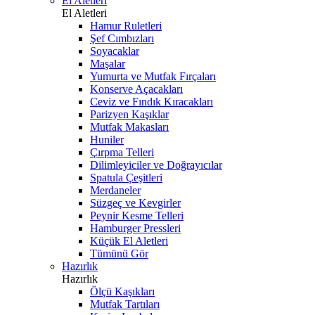
El Aletleri
El Aletleri
Hamur Ruletleri
Şef Cımbızları
Soyacaklar
Maşalar
Yumurta ve Mutfak Fırçaları
Konserve Açacakları
Ceviz ve Fındık Kıracakları
Parizyen Kaşıklar
Mutfak Makasları
Huniler
Çırpma Telleri
Dilimleyiciler ve Doğrayıcılar
Spatula Çeşitleri
Merdaneler
Süzgeç ve Kevgirler
Peynir Kesme Telleri
Hamburger Pressleri
Küçük El Aletleri
Tümünü Gör
Hazırlık
Hazırlık
Ölçü Kaşıkları
Mutfak Tartıları