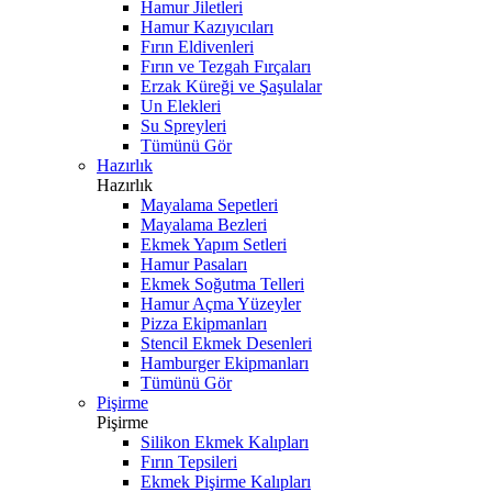
Hamur Jiletleri
Hamur Kazıyıcıları
Fırın Eldivenleri
Fırın ve Tezgah Fırçaları
Erzak Küreği ve Şaşulalar
Un Elekleri
Su Spreyleri
Tümünü Gör
Hazırlık
Hazırlık
Mayalama Sepetleri
Mayalama Bezleri
Ekmek Yapım Setleri
Hamur Pasaları
Ekmek Soğutma Telleri
Hamur Açma Yüzeyler
Pizza Ekipmanları
Stencil Ekmek Desenleri
Hamburger Ekipmanları
Tümünü Gör
Pişirme
Pişirme
Silikon Ekmek Kalıpları
Fırın Tepsileri
Ekmek Pişirme Kalıpları