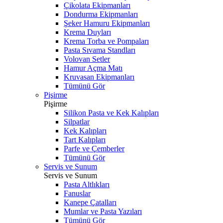
Çikolata Ekipmanları
Dondurma Ekipmanları
Şeker Hamuru Ekipmanları
Krema Duyları
Krema Torba ve Pompaları
Pasta Sıvama Standları
Volovan Setler
Hamur Açma Matı
Kruvasan Ekipmanları
Tümünü Gör
Pişirme
Pişirme
Silikon Pasta ve Kek Kalıpları
Silpatlar
Kek Kalıpları
Tart Kalıpları
Parfe ve Çemberler
Tümünü Gör
Servis ve Sunum
Servis ve Sunum
Pasta Altlıkları
Fanuslar
Kanepe Çatalları
Mumlar ve Pasta Yazıları
Tümünü Gör