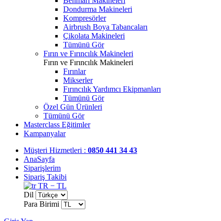
Benmari Makineleri
Dondurma Makineleri
Kompresörler
Airbrush Boya Tabancaları
Çikolata Makineleri
Tümünü Gör
Fırın ve Fırıncılık Makineleri
Fırın ve Fırıncılık Makineleri
Fırınlar
Mikserler
Fırıncılık Yardımcı Ekipmanları
Tümünü Gör
Özel Gün Ürünleri
Tümünü Gör
Masterclass Eğitimler
Kampanyalar
Müşteri Hizmetleri :
0850 441 34 43
AnaSayfa
Siparişlerim
Sipariş Takibi
TR − TL
Dil
Para Birimi