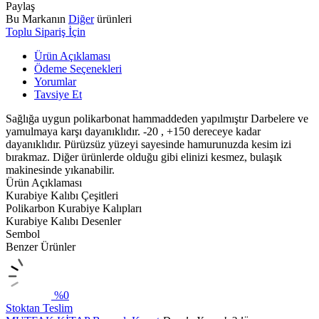
Paylaş
Bu Markanın
Diğer
ürünleri
Toplu Sipariş İçin
Ürün Açıklaması
Ödeme Seçenekleri
Yorumlar
Tavsiye Et
Sağlığa uygun polikarbonat hammaddeden yapılmıştır Darbelere ve
yamulmaya karşı dayanıklıdır. -20 , +150 dereceye kadar
dayanıklıdır. Pürüzsüz yüzeyi sayesinde hamurunuzda kesim izi
bırakmaz. Diğer ürünlerde olduğu gibi elinizi kesmez, bulaşık
makinesinde yıkanabilir.
Ürün Açıklaması
Kurabiye Kalıbı Çeşitleri
Polikarbon Kurabiye Kalıpları
Kurabiye Kalıbı Desenler
Sembol
Benzer Ürünler
%0
Stoktan Teslim