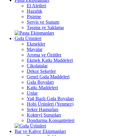
Pasta Ekipmanları
El Aletleri
Hazırlık
Pişirme
Servis ve Sunum
Taşıma ve Saklama
Gıda Ürünleri
Ekmekler
Mayalar
Aroma ve Özütler
Ekmek Katkı Maddeleri
Çikolatalar
Dekor Şekerler
Genel Gıda Maddeleri
Gıda Boyaları
Katkı Maddeleri
Unlar
Yağ Bazlı Gıda Boyaları
Hobi Ürünleri (Yenmez)
Şeker Hamurları
Kokteyl Şurupları
Dondurma Konsantreleri
Bar ve Kahve Ekipmanları