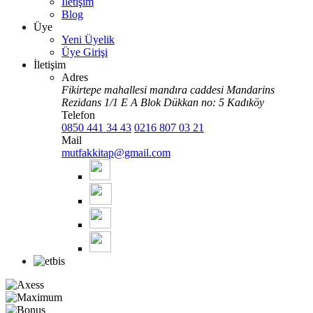
İletişim
Blog
Üye
Yeni Üyelik
Üye Girişi
İletişim
Adres
Fikirtepe mahallesi mandıra caddesi Mandarins
Rezidans 1/1 E A Blok Dükkan no: 5 Kadıköy
Telefon
0850 441 34 43
0216 807 03 21
Mail
mutfakkitap@gmail.com