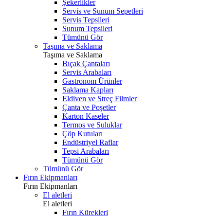
Şekerlikler
Servis ve Sunum Sepetleri
Servis Tepsileri
Sunum Tepsileri
Tümünü Gör
Taşıma ve Saklama
Taşıma ve Saklama
Bıçak Çantaları
Servis Arabaları
Gastronom Ürünler
Saklama Kapları
Eldiven ve Streç Filmler
Çanta ve Poşetler
Karton Kaseler
Termos ve Suluklar
Çöp Kutuları
Endüstriyel Raflar
Tepsi Arabaları
Tümünü Gör
Tümünü Gör
Fırın Ekipmanları
Fırın Ekipmanları
El aletleri
El aletleri
Fırın Kürekleri