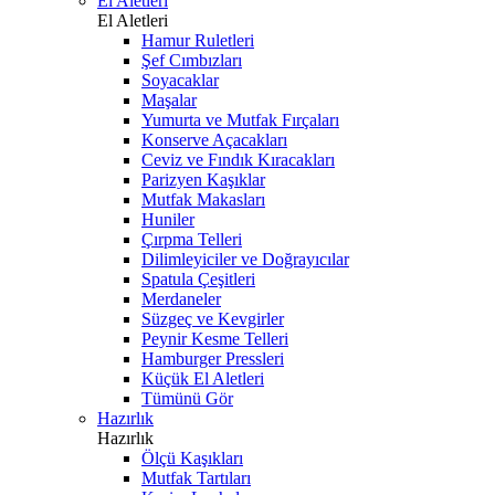
El Aletleri
El Aletleri
Hamur Ruletleri
Şef Cımbızları
Soyacaklar
Maşalar
Yumurta ve Mutfak Fırçaları
Konserve Açacakları
Ceviz ve Fındık Kıracakları
Parizyen Kaşıklar
Mutfak Makasları
Huniler
Çırpma Telleri
Dilimleyiciler ve Doğrayıcılar
Spatula Çeşitleri
Merdaneler
Süzgeç ve Kevgirler
Peynir Kesme Telleri
Hamburger Pressleri
Küçük El Aletleri
Tümünü Gör
Hazırlık
Hazırlık
Ölçü Kaşıkları
Mutfak Tartıları