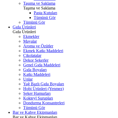
Taşıma ve Saklama
Taşıma ve Saklama
Pasta Kutuları
Tümünü Gör
Tümünü Gör
Gıda Ürünleri
Gıda Ürünleri
Ekmekler
Mayalar
Aroma ve Özütler
Ekmek Katkı Maddeleri
Çikolatalar
Dekor Şekerler
Genel Gıda Maddeleri
Gıda Boyaları
Katkı Maddeleri
Unlar
Yağ Bazlı Gıda Boyaları
Hobi Ürünleri (Yenmez)
Şeker Hamurları
Kokteyl Şurupları
Dondurma Konsantreleri
Tümünü Gör
Bar ve Kahve Ekipmanları
Bar ve Kahve Ekipmanları