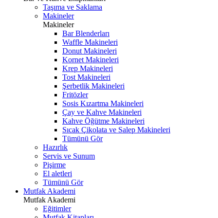
Taşıma ve Saklama
Makineler
Makineler
Bar Blenderları
Waffle Makineleri
Donut Makineleri
Kornet Makineleri
Krep Makineleri
Tost Makineleri
Şerbetlik Makineleri
Fritözler
Sosis Kızartma Makineleri
Çay ve Kahve Makineleri
Kahve Öğütme Makineleri
Sıcak Çikolata ve Salep Makineleri
Tümünü Gör
Hazırlık
Servis ve Sunum
Pişirme
El aletleri
Tümünü Gör
Mutfak Akademi
Mutfak Akademi
Eğitimler
Mutfak Kitapları