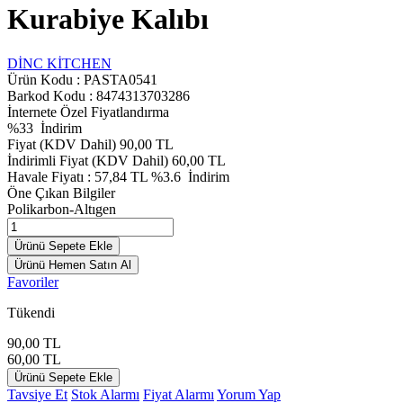
Kurabiye Kalıbı
DİNC KİTCHEN
Ürün Kodu :
PASTA0541
Barkod Kodu : 8474313703286
İnternete Özel Fiyatlandırma
%
33
İndirim
Fiyat (KDV Dahil)
90,00
TL
İndirimli Fiyat (KDV Dahil)
60,00
TL
Havale Fiyatı :
57,84
TL
%3.6
İndirim
Öne Çıkan Bilgiler
Polikarbon-Altıgen
Ürünü Sepete Ekle
Ürünü Hemen Satın Al
Favoriler
Tükendi
90,00
TL
60,00
TL
Ürünü Sepete Ekle
Tavsiye Et
Stok Alarmı
Fiyat Alarmı
Yorum Yap