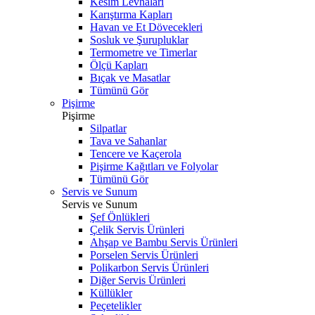
Kesim Levhaları
Karıştırma Kapları
Havan ve Et Dövecekleri
Sosluk ve Şurupluklar
Termometre ve Timerlar
Ölçü Kapları
Bıçak ve Masatlar
Tümünü Gör
Pişirme
Pişirme
Silpatlar
Tava ve Sahanlar
Tencere ve Kaçerola
Pişirme Kağıtları ve Folyolar
Tümünü Gör
Servis ve Sunum
Servis ve Sunum
Şef Önlükleri
Çelik Servis Ürünleri
Ahşap ve Bambu Servis Ürünleri
Porselen Servis Ürünleri
Polikarbon Servis Ürünleri
Diğer Servis Ürünleri
Küllükler
Peçetelikler