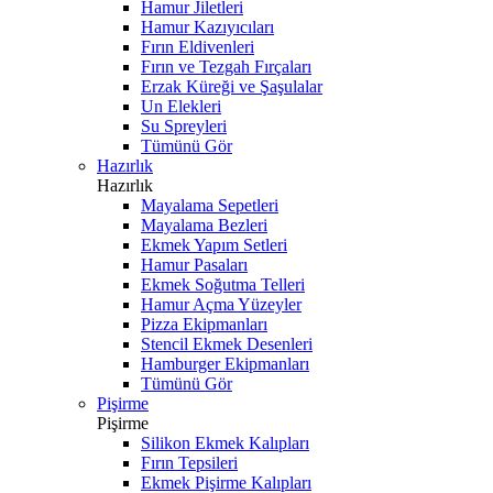
Hamur Jiletleri
Hamur Kazıyıcıları
Fırın Eldivenleri
Fırın ve Tezgah Fırçaları
Erzak Küreği ve Şaşulalar
Un Elekleri
Su Spreyleri
Tümünü Gör
Hazırlık
Hazırlık
Mayalama Sepetleri
Mayalama Bezleri
Ekmek Yapım Setleri
Hamur Pasaları
Ekmek Soğutma Telleri
Hamur Açma Yüzeyler
Pizza Ekipmanları
Stencil Ekmek Desenleri
Hamburger Ekipmanları
Tümünü Gör
Pişirme
Pişirme
Silikon Ekmek Kalıpları
Fırın Tepsileri
Ekmek Pişirme Kalıpları