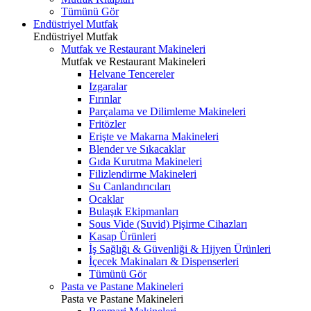
Tümünü Gör
Endüstriyel Mutfak
Endüstriyel Mutfak
Mutfak ve Restaurant Makineleri
Mutfak ve Restaurant Makineleri
Helvane Tencereler
Izgaralar
Fırınlar
Parçalama ve Dilimleme Makineleri
Fritözler
Erişte ve Makarna Makineleri
Blender ve Sıkacaklar
Gıda Kurutma Makineleri
Filizlendirme Makineleri
Su Canlandırıcıları
Ocaklar
Bulaşık Ekipmanları
Sous Vide (Suvid) Pişirme Cihazları
Kasap Ürünleri
İş Sağlığı & Güvenliği & Hijyen Ürünleri
İçecek Makinaları & Dispenserleri
Tümünü Gör
Pasta ve Pastane Makineleri
Pasta ve Pastane Makineleri