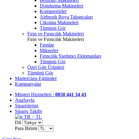
Benmari Makineleri
Dondurma Makineleri
Kompresörler
Airbrush Boya Tabancaları
Çikolata Makineleri
Tümünü Gör
Fırın ve Fırıncılık Makineleri
Fırın ve Fırıncılık Makineleri
Fırınlar
Mikserler
Fırıncılık Yardımcı Ekipmanları
Tümünü Gör
Özel Gün Ürünleri
Tümünü Gör
Masterclass Eğitimler
Kampanyalar
Müşteri Hizmetleri :
0850 441 34 43
AnaSayfa
Siparişlerim
Sipariş Takibi
TR − TL
Dil
Para Birimi