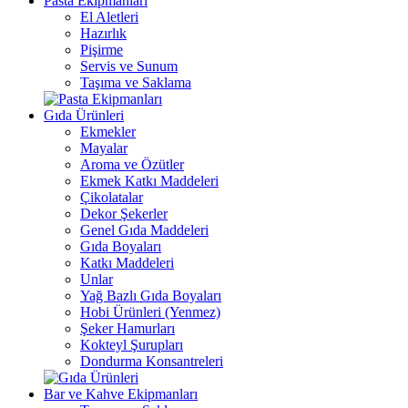
Pasta Ekipmanları
El Aletleri
Hazırlık
Pişirme
Servis ve Sunum
Taşıma ve Saklama
Gıda Ürünleri
Ekmekler
Mayalar
Aroma ve Özütler
Ekmek Katkı Maddeleri
Çikolatalar
Dekor Şekerler
Genel Gıda Maddeleri
Gıda Boyaları
Katkı Maddeleri
Unlar
Yağ Bazlı Gıda Boyaları
Hobi Ürünleri (Yenmez)
Şeker Hamurları
Kokteyl Şurupları
Dondurma Konsantreleri
Bar ve Kahve Ekipmanları