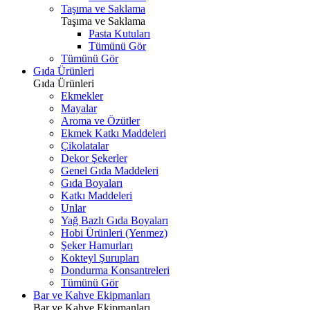
Taşıma ve Saklama
Taşıma ve Saklama
Pasta Kutuları
Tümünü Gör
Tümünü Gör
Gıda Ürünleri
Gıda Ürünleri
Ekmekler
Mayalar
Aroma ve Özütler
Ekmek Katkı Maddeleri
Çikolatalar
Dekor Şekerler
Genel Gıda Maddeleri
Gıda Boyaları
Katkı Maddeleri
Unlar
Yağ Bazlı Gıda Boyaları
Hobi Ürünleri (Yenmez)
Şeker Hamurları
Kokteyl Şurupları
Dondurma Konsantreleri
Tümünü Gör
Bar ve Kahve Ekipmanları
Bar ve Kahve Ekipmanları