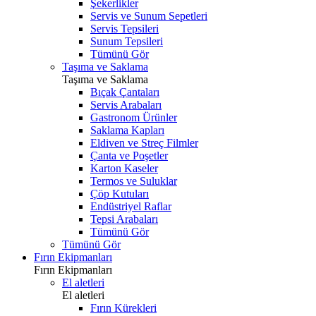
Şekerlikler
Servis ve Sunum Sepetleri
Servis Tepsileri
Sunum Tepsileri
Tümünü Gör
Taşıma ve Saklama
Taşıma ve Saklama
Bıçak Çantaları
Servis Arabaları
Gastronom Ürünler
Saklama Kapları
Eldiven ve Streç Filmler
Çanta ve Poşetler
Karton Kaseler
Termos ve Suluklar
Çöp Kutuları
Endüstriyel Raflar
Tepsi Arabaları
Tümünü Gör
Tümünü Gör
Fırın Ekipmanları
Fırın Ekipmanları
El aletleri
El aletleri
Fırın Kürekleri