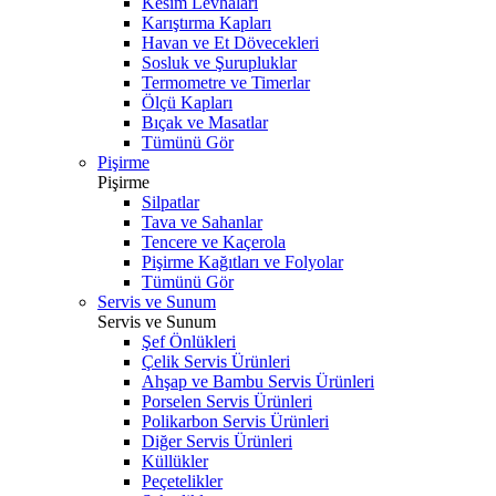
Kesim Levhaları
Karıştırma Kapları
Havan ve Et Dövecekleri
Sosluk ve Şurupluklar
Termometre ve Timerlar
Ölçü Kapları
Bıçak ve Masatlar
Tümünü Gör
Pişirme
Pişirme
Silpatlar
Tava ve Sahanlar
Tencere ve Kaçerola
Pişirme Kağıtları ve Folyolar
Tümünü Gör
Servis ve Sunum
Servis ve Sunum
Şef Önlükleri
Çelik Servis Ürünleri
Ahşap ve Bambu Servis Ürünleri
Porselen Servis Ürünleri
Polikarbon Servis Ürünleri
Diğer Servis Ürünleri
Küllükler
Peçetelikler