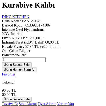
Kurabiye Kalıbı
DİNC KİTCHEN
Ürün Kodu :
PASTA0529
Barkod Kodu : 6533923174106
İnternete Özel Fiyatlandırma
%
33
İndirim
Fiyat (KDV Dahil)
90,00
TL
İndirimli Fiyat (KDV Dahil)
60,00
TL
Havale Fiyatı :
57,84
TL
%3.6
İndirim
Öne Çıkan Bilgiler
Polikarbon-Fare
Ürünü Sepete Ekle
Ürünü Hemen Satın Al
Favoriler
Tükendi
90,00
TL
60,00
TL
Ürünü Sepete Ekle
Tavsiye Et
Stok Alarmı
Fiyat Alarmı
Yorum Yap