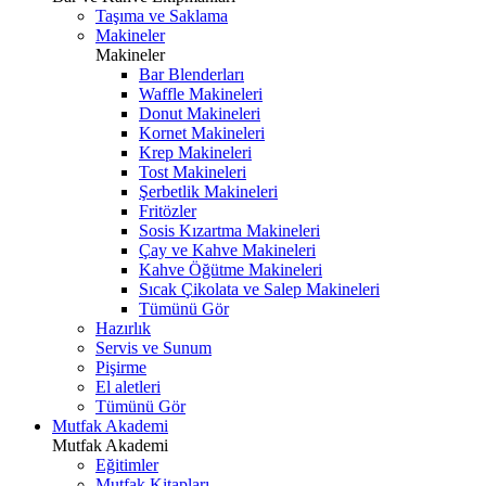
Taşıma ve Saklama
Makineler
Makineler
Bar Blenderları
Waffle Makineleri
Donut Makineleri
Kornet Makineleri
Krep Makineleri
Tost Makineleri
Şerbetlik Makineleri
Fritözler
Sosis Kızartma Makineleri
Çay ve Kahve Makineleri
Kahve Öğütme Makineleri
Sıcak Çikolata ve Salep Makineleri
Tümünü Gör
Hazırlık
Servis ve Sunum
Pişirme
El aletleri
Tümünü Gör
Mutfak Akademi
Mutfak Akademi
Eğitimler
Mutfak Kitapları