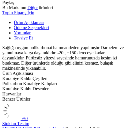
Paylaş
Bu Markanın
Diğer
ürünleri
Toplu Sipariş İçin
Ürün Açıklaması
Ödeme Seçenekleri
Yorumlar
Tavsiye Et
Sağlığa uygun polikarbonat hammaddeden yapılmıştır Darbelere ve
yamulmaya karşı dayanıklıdır. -20 , +150 dereceye kadar
dayanıklıdır. Pürüzsüz yüzeyi sayesinde hamurunuzda kesim izi
bırakmaz. Diğer ürünlerde olduğu gibi elinizi kesmez, bulaşık
makinesinde yıkanabilir.
Ürün Açıklaması
Kurabiye Kalıbı Çeşitleri
Polikarbon Kurabiye Kalıpları
Kurabiye Kalıbı Desenler
Hayvanlar
Benzer Ürünler
%0
Stoktan Teslim