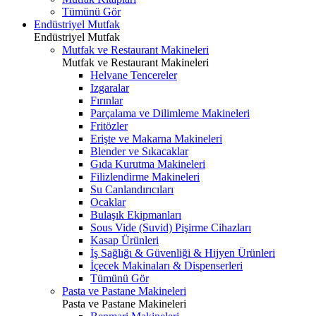
Tümünü Gör
Endüstriyel Mutfak
Endüstriyel Mutfak
Mutfak ve Restaurant Makineleri
Mutfak ve Restaurant Makineleri
Helvane Tencereler
Izgaralar
Fırınlar
Parçalama ve Dilimleme Makineleri
Fritözler
Erişte ve Makarna Makineleri
Blender ve Sıkacaklar
Gıda Kurutma Makineleri
Filizlendirme Makineleri
Su Canlandırıcıları
Ocaklar
Bulaşık Ekipmanları
Sous Vide (Suvid) Pişirme Cihazları
Kasap Ürünleri
İş Sağlığı & Güvenliği & Hijyen Ürünleri
İçecek Makinaları & Dispenserleri
Tümünü Gör
Pasta ve Pastane Makineleri
Pasta ve Pastane Makineleri