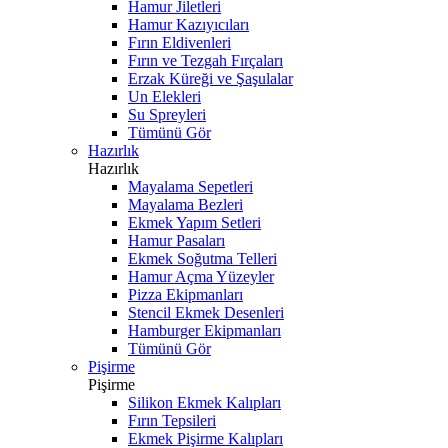
Hamur Jiletleri
Hamur Kazıyıcıları
Fırın Eldivenleri
Fırın ve Tezgah Fırçaları
Erzak Küreği ve Şaşulalar
Un Elekleri
Su Spreyleri
Tümünü Gör
Hazırlık
Hazırlık
Mayalama Sepetleri
Mayalama Bezleri
Ekmek Yapım Setleri
Hamur Pasaları
Ekmek Soğutma Telleri
Hamur Açma Yüzeyler
Pizza Ekipmanları
Stencil Ekmek Desenleri
Hamburger Ekipmanları
Tümünü Gör
Pişirme
Pişirme
Silikon Ekmek Kalıpları
Fırın Tepsileri
Ekmek Pişirme Kalıpları