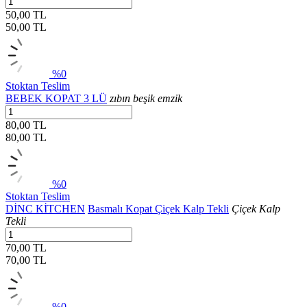
50,00 TL
50,00
TL
%0
Stoktan Teslim
BEBEK KOPAT 3 LÜ
zıbın beşik emzik
80,00 TL
80,00
TL
%0
Stoktan Teslim
DİNC KİTCHEN
Basmalı Kopat Çiçek Kalp Tekli
Çiçek Kalp
Tekli
70,00 TL
70,00
TL
%0