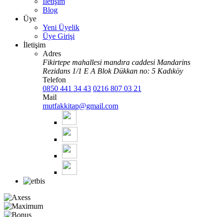
İletişim
Blog
Üye
Yeni Üyelik
Üye Girişi
İletişim
Adres
Fikirtepe mahallesi mandıra caddesi Mandarins
Rezidans 1/1 E A Blok Dükkan no: 5 Kadıköy
Telefon
0850 441 34 43
0216 807 03 21
Mail
mutfakkitap@gmail.com