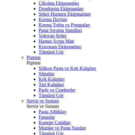
Çikolata Ekipmanları
Dondurma Ekipmanları
Şeker Hamuru Ekipmanları
Krema Duyları
Krema Torba ve Pompaları
Pasta Sıvama Standları
Volovan Setler
Hamur Açma Matı
Kruvasan Ekipmanları
Tümünü Gör
Pişirme
Pişirme
Silikon Pasta ve Kek Kalıpları
Silpatlar
Kek Kalıpları
Tart Kalıpları
Parfe ve Çemberler
Tümünü Gör
Servis ve Sunum
Servis ve Sunum
Pasta Altlıkları
Fanuslar
Kanepe Çatalları
Mumlar ve Pasta Yazıları
Tümünü Gör