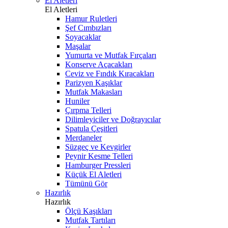
El Aletleri
El Aletleri
Hamur Ruletleri
Şef Cımbızları
Soyacaklar
Maşalar
Yumurta ve Mutfak Fırçaları
Konserve Açacakları
Ceviz ve Fındık Kıracakları
Parizyen Kaşıklar
Mutfak Makasları
Huniler
Çırpma Telleri
Dilimleyiciler ve Doğrayıcılar
Spatula Çeşitleri
Merdaneler
Süzgeç ve Kevgirler
Peynir Kesme Telleri
Hamburger Pressleri
Küçük El Aletleri
Tümünü Gör
Hazırlık
Hazırlık
Ölçü Kaşıkları
Mutfak Tartıları