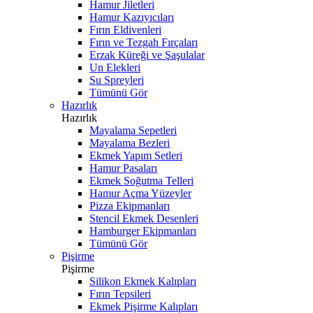
Hamur Jiletleri
Hamur Kazıyıcıları
Fırın Eldivenleri
Fırın ve Tezgah Fırçaları
Erzak Küreği ve Şaşulalar
Un Elekleri
Su Spreyleri
Tümünü Gör
Hazırlık
Hazırlık
Mayalama Sepetleri
Mayalama Bezleri
Ekmek Yapım Setleri
Hamur Pasaları
Ekmek Soğutma Telleri
Hamur Açma Yüzeyler
Pizza Ekipmanları
Stencil Ekmek Desenleri
Hamburger Ekipmanları
Tümünü Gör
Pişirme
Pişirme
Silikon Ekmek Kalıpları
Fırın Tepsileri
Ekmek Pişirme Kalıpları