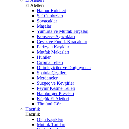
El Aletleri
El Aletleri
Hamur Ruletleri
Şef Cımbızları
Soyacaklar
Maşalar
Yumurta ve Mutfak Fırçaları
Konserve Açacakları
Ceviz ve Fındık Kıracakları
Parizyen Kaşıklar
Mutfak Makasları
Huniler
Çırpma Telleri
Dilimleyiciler ve Doğrayıcılar
Spatula Çeşitleri
Merdaneler
Süzgeç ve Kevgirler
Peynir Kesme Telleri
Hamburger Pressleri
Küçük El Aletleri
Tümünü Gör
Hazırlık
Hazırlık
Ölçü Kaşıkları
Mutfak Tartıları