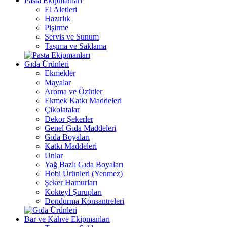
Pasta Ekipmanları
El Aletleri
Hazırlık
Pişirme
Servis ve Sunum
Taşıma ve Saklama
Gıda Ürünleri
Ekmekler
Mayalar
Aroma ve Özütler
Ekmek Katkı Maddeleri
Çikolatalar
Dekor Şekerler
Genel Gıda Maddeleri
Gıda Boyaları
Katkı Maddeleri
Unlar
Yağ Bazlı Gıda Boyaları
Hobi Ürünleri (Yenmez)
Şeker Hamurları
Kokteyl Şurupları
Dondurma Konsantreleri
Bar ve Kahve Ekipmanları