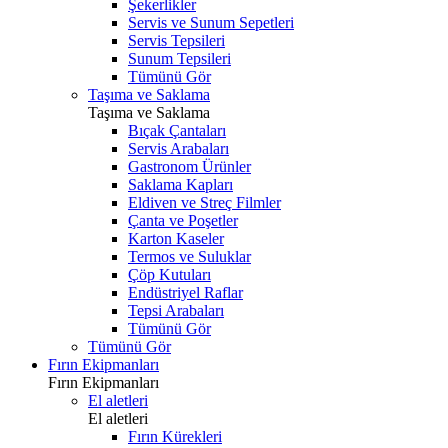
Şekerlikler
Servis ve Sunum Sepetleri
Servis Tepsileri
Sunum Tepsileri
Tümünü Gör
Taşıma ve Saklama
Taşıma ve Saklama
Bıçak Çantaları
Servis Arabaları
Gastronom Ürünler
Saklama Kapları
Eldiven ve Streç Filmler
Çanta ve Poşetler
Karton Kaseler
Termos ve Suluklar
Çöp Kutuları
Endüstriyel Raflar
Tepsi Arabaları
Tümünü Gör
Tümünü Gör
Fırın Ekipmanları
Fırın Ekipmanları
El aletleri
El aletleri
Fırın Kürekleri