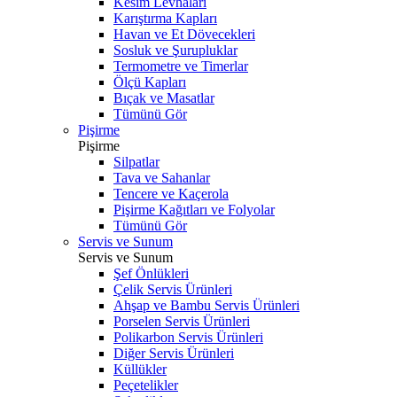
Kesim Levhaları
Karıştırma Kapları
Havan ve Et Dövecekleri
Sosluk ve Şurupluklar
Termometre ve Timerlar
Ölçü Kapları
Bıçak ve Masatlar
Tümünü Gör
Pişirme
Pişirme
Silpatlar
Tava ve Sahanlar
Tencere ve Kaçerola
Pişirme Kağıtları ve Folyolar
Tümünü Gör
Servis ve Sunum
Servis ve Sunum
Şef Önlükleri
Çelik Servis Ürünleri
Ahşap ve Bambu Servis Ürünleri
Porselen Servis Ürünleri
Polikarbon Servis Ürünleri
Diğer Servis Ürünleri
Küllükler
Peçetelikler