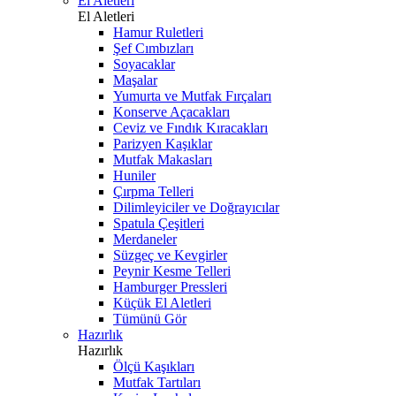
El Aletleri
El Aletleri
Hamur Ruletleri
Şef Cımbızları
Soyacaklar
Maşalar
Yumurta ve Mutfak Fırçaları
Konserve Açacakları
Ceviz ve Fındık Kıracakları
Parizyen Kaşıklar
Mutfak Makasları
Huniler
Çırpma Telleri
Dilimleyiciler ve Doğrayıcılar
Spatula Çeşitleri
Merdaneler
Süzgeç ve Kevgirler
Peynir Kesme Telleri
Hamburger Pressleri
Küçük El Aletleri
Tümünü Gör
Hazırlık
Hazırlık
Ölçü Kaşıkları
Mutfak Tartıları