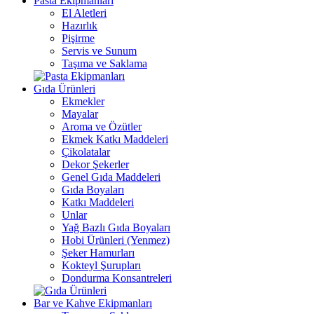
Pasta Ekipmanları
El Aletleri
Hazırlık
Pişirme
Servis ve Sunum
Taşıma ve Saklama
Gıda Ürünleri
Ekmekler
Mayalar
Aroma ve Özütler
Ekmek Katkı Maddeleri
Çikolatalar
Dekor Şekerler
Genel Gıda Maddeleri
Gıda Boyaları
Katkı Maddeleri
Unlar
Yağ Bazlı Gıda Boyaları
Hobi Ürünleri (Yenmez)
Şeker Hamurları
Kokteyl Şurupları
Dondurma Konsantreleri
Bar ve Kahve Ekipmanları