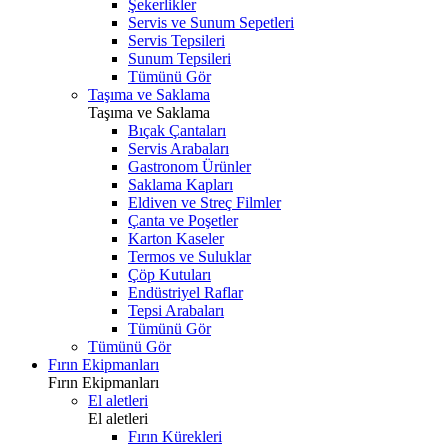
Şekerlikler
Servis ve Sunum Sepetleri
Servis Tepsileri
Sunum Tepsileri
Tümünü Gör
Taşıma ve Saklama
Taşıma ve Saklama
Bıçak Çantaları
Servis Arabaları
Gastronom Ürünler
Saklama Kapları
Eldiven ve Streç Filmler
Çanta ve Poşetler
Karton Kaseler
Termos ve Suluklar
Çöp Kutuları
Endüstriyel Raflar
Tepsi Arabaları
Tümünü Gör
Tümünü Gör
Fırın Ekipmanları
Fırın Ekipmanları
El aletleri
El aletleri
Fırın Kürekleri