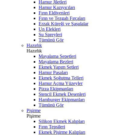
Hamur Jiletleri
Hamur Kazıyıcıları
Fırın Eldivenleri
Fırın ve Tezgah Fırçaları
Erzak Küreği ve Şaşulalar
Un Elekleri
Su Spreyleri
Tümünü Gör
Hazırlık
Hazırlık
Mayalama Sepetleri
Mayalama Bezleri
Ekmek Yapım Setleri
Hamur Pasaları
Ekmek Soğutma Telleri
Hamur Açma Yüzeyler
Pizza Ekipmanları
Stencil Ekmek Desenleri
Hamburger Ekipmanları
Tümünü Gör
Pişirme
Pişirme
Silikon Ekmek Kalıpları
Fırın Tepsileri
Ekmek Pişirme Kalıpları