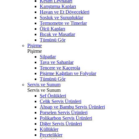
Kesim Levhaları
Karıştırma Kapları
Havan ve Et Dövecekleri
Sosluk ve Şurupluklar
Termometre ve Timerlar
Ölçü Kapları
Bıçak ve Masatlar
Tümünü Gör
Pişirme
Pişirme
Silpatlar
Tava ve Sahanlar
Tencere ve Kaçerola
Pişirme Kağıtları ve Folyolar
Tümünü Gör
Servis ve Sunum
Servis ve Sunum
Şef Önlükleri
Çelik Servis Ürünleri
Ahşap ve Bambu Servis Ürünleri
Porselen Servis Ürünleri
Polikarbon Servis Ürünleri
Diğer Servis Ürünleri
Küllükler
Peçetelikler