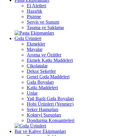
Pasta Ekipmanları
El Aletleri
Hazırlık
Pişirme
Servis ve Sunum
Taşıma ve Saklama
Gıda Ürünleri
Ekmekler
Mayalar
Aroma ve Özütler
Ekmek Katkı Maddeleri
Çikolatalar
Dekor Şekerler
Genel Gıda Maddeleri
Gıda Boyaları
Katkı Maddeleri
Unlar
Yağ Bazlı Gıda Boyaları
Hobi Ürünleri (Yenmez)
Şeker Hamurları
Kokteyl Şurupları
Dondurma Konsantreleri
Bar ve Kahve Ekipmanları