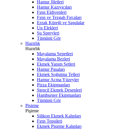
Hamur Jiletleri
Hamur Kazıyıcıları
Fırın Eldivenleri
Fırın ve Tezgah Fırçaları
Erzak Küreği ve Şaşulalar
Un Elekleri
Su Spreyleri
Tümünü Gör
Hazırlık
Hazırlık
Mayalama Sepetleri
Mayalama Bezleri
Ekmek Yapım Setleri
Hamur Pasaları
Ekmek Soğutma Telleri
Hamur Açma Yüzeyler
Pizza Ekipmanları
Stencil Ekmek Desenleri
Hamburger Ekipmanları
Tümünü Gör
Pişirme
Pişirme
Silikon Ekmek Kalıpları
Fırın Tepsileri
Ekmek Pişirme Kalıpları