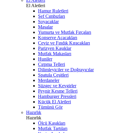
El Aletleri
El Aletleri
Hamur Ruletleri
Şef Cımbızları
Soyacaklar
Maşalar
Yumurta ve Mutfak Fırçaları
Konserve Açacakları
Ceviz ve Fındık Kıracakları
Parizyen Kaşıklar
Mutfak Makasları
Huniler
Çırpma Telleri
Dilimleyiciler ve Doğrayıcılar
Spatula Çeşitleri
Merdaneler
Süzgeç ve Kevgirler
Peynir Kesme Telleri
Hamburger Pressleri
Küçük El Aletleri
Tümünü Gör
Hazırlık
Hazırlık
Ölçü Kaşıkları
Mutfak Tartıları