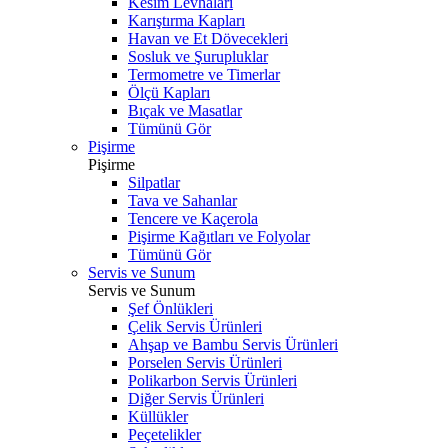
Kesim Levhaları
Karıştırma Kapları
Havan ve Et Dövecekleri
Sosluk ve Şurupluklar
Termometre ve Timerlar
Ölçü Kapları
Bıçak ve Masatlar
Tümünü Gör
Pişirme
Pişirme
Silpatlar
Tava ve Sahanlar
Tencere ve Kaçerola
Pişirme Kağıtları ve Folyolar
Tümünü Gör
Servis ve Sunum
Servis ve Sunum
Şef Önlükleri
Çelik Servis Ürünleri
Ahşap ve Bambu Servis Ürünleri
Porselen Servis Ürünleri
Polikarbon Servis Ürünleri
Diğer Servis Ürünleri
Küllükler
Peçetelikler