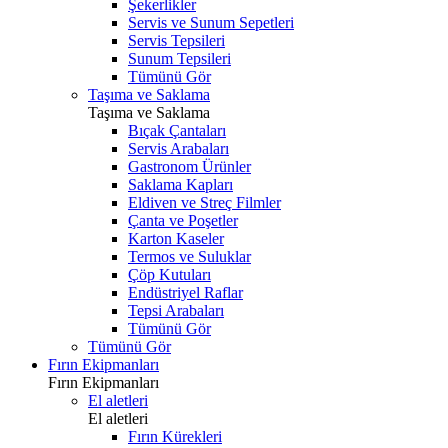
Şekerlikler
Servis ve Sunum Sepetleri
Servis Tepsileri
Sunum Tepsileri
Tümünü Gör
Taşıma ve Saklama
Taşıma ve Saklama
Bıçak Çantaları
Servis Arabaları
Gastronom Ürünler
Saklama Kapları
Eldiven ve Streç Filmler
Çanta ve Poşetler
Karton Kaseler
Termos ve Suluklar
Çöp Kutuları
Endüstriyel Raflar
Tepsi Arabaları
Tümünü Gör
Tümünü Gör
Fırın Ekipmanları
Fırın Ekipmanları
El aletleri
El aletleri
Fırın Kürekleri