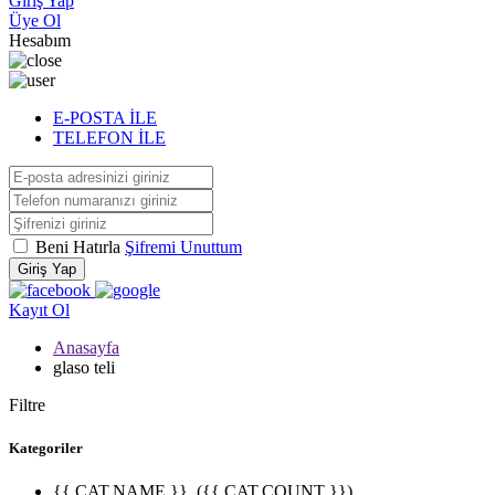
Giriş Yap
Üye Ol
Hesabım
E-POSTA İLE
TELEFON İLE
Beni Hatırla
Şifremi Unuttum
Giriş Yap
Kayıt Ol
Anasayfa
glaso teli
Filtre
Kategoriler
{{ CAT.NAME }}
({{ CAT.COUNT }})