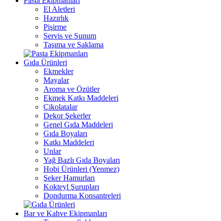
Pasta Ekipmanları
El Aletleri
Hazırlık
Pişirme
Servis ve Sunum
Taşıma ve Saklama
Gıda Ürünleri
Ekmekler
Mayalar
Aroma ve Özütler
Ekmek Katkı Maddeleri
Çikolatalar
Dekor Şekerler
Genel Gıda Maddeleri
Gıda Boyaları
Katkı Maddeleri
Unlar
Yağ Bazlı Gıda Boyaları
Hobi Ürünleri (Yenmez)
Şeker Hamurları
Kokteyl Şurupları
Dondurma Konsantreleri
Bar ve Kahve Ekipmanları