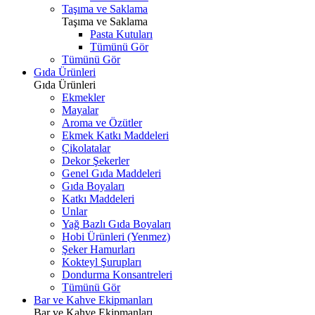
Taşıma ve Saklama
Taşıma ve Saklama
Pasta Kutuları
Tümünü Gör
Tümünü Gör
Gıda Ürünleri
Gıda Ürünleri
Ekmekler
Mayalar
Aroma ve Özütler
Ekmek Katkı Maddeleri
Çikolatalar
Dekor Şekerler
Genel Gıda Maddeleri
Gıda Boyaları
Katkı Maddeleri
Unlar
Yağ Bazlı Gıda Boyaları
Hobi Ürünleri (Yenmez)
Şeker Hamurları
Kokteyl Şurupları
Dondurma Konsantreleri
Tümünü Gör
Bar ve Kahve Ekipmanları
Bar ve Kahve Ekipmanları