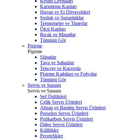
Kesim Levhaları
Karıştırma Kapları
Havan ve Et Dövecekleri
Sosluk ve Şurupluklar
Termometre ve Timerlar
Ölçü Kapları
Bıçak ve Masatlar
Tümünü Gör
Pişirme
Pişirme
Silpatlar
Tava ve Sahanlar
Tencere ve Kaçerola
Pişirme Kağıtları ve Folyolar
Tümünü Gör
Servis ve Sunum
Servis ve Sunum
Şef Önlükleri
Çelik Servis Ürünleri
Ahşap ve Bambu Servis Ürünleri
Porselen Servis Ürünleri
Polikarbon Servis Ürünleri
Diğer Servis Ürünleri
Küllükler
Peçetelikler