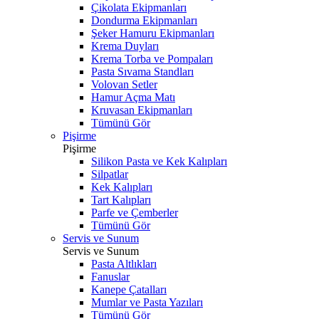
Çikolata Ekipmanları
Dondurma Ekipmanları
Şeker Hamuru Ekipmanları
Krema Duyları
Krema Torba ve Pompaları
Pasta Sıvama Standları
Volovan Setler
Hamur Açma Matı
Kruvasan Ekipmanları
Tümünü Gör
Pişirme
Pişirme
Silikon Pasta ve Kek Kalıpları
Silpatlar
Kek Kalıpları
Tart Kalıpları
Parfe ve Çemberler
Tümünü Gör
Servis ve Sunum
Servis ve Sunum
Pasta Altlıkları
Fanuslar
Kanepe Çatalları
Mumlar ve Pasta Yazıları
Tümünü Gör