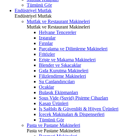
Tümünü Gör
Endüstriyel Mutfak
Endüstriyel Mutfak
Mutfak ve Restaurant Makineleri
Mutfak ve Restaurant Makineleri
Helvane Tencereler
Izgaralar
Fırınlar
Parçalama ve Dilimleme Makineleri
Fritözler
Erişte ve Makarna Makineleri
Blender ve Sıkacaklar
Gıda Kurutma Makineleri
Filizlendirme Makineleri
Su Canlandırıcıları
Ocaklar
Bulaşık Ekipmanları
Sous Vide (Suvid) Pişirme Cihazları
Kasap Ürünleri
İş Sağlığı & Güvenliği & Hijyen Ürünleri
İçecek Makinaları & Dispenserleri
Tümünü Gör
Pasta ve Pastane Makineleri
Pasta ve Pastane Makineleri