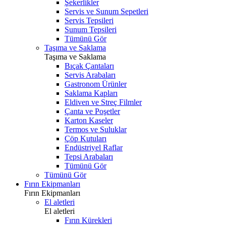
Şekerlikler
Servis ve Sunum Sepetleri
Servis Tepsileri
Sunum Tepsileri
Tümünü Gör
Taşıma ve Saklama
Taşıma ve Saklama
Bıçak Çantaları
Servis Arabaları
Gastronom Ürünler
Saklama Kapları
Eldiven ve Streç Filmler
Çanta ve Poşetler
Karton Kaseler
Termos ve Suluklar
Çöp Kutuları
Endüstriyel Raflar
Tepsi Arabaları
Tümünü Gör
Tümünü Gör
Fırın Ekipmanları
Fırın Ekipmanları
El aletleri
El aletleri
Fırın Kürekleri