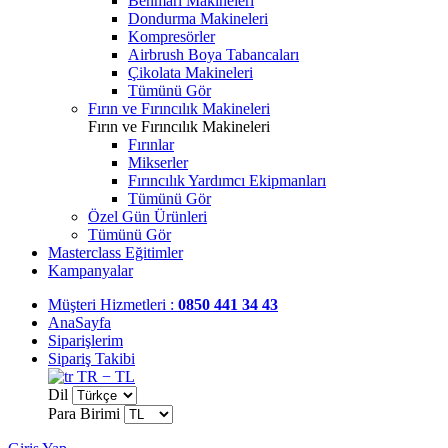
Benmari Makineleri
Dondurma Makineleri
Kompresörler
Airbrush Boya Tabancaları
Çikolata Makineleri
Tümünü Gör
Fırın ve Fırıncılık Makineleri
Fırın ve Fırıncılık Makineleri
Fırınlar
Mikserler
Fırıncılık Yardımcı Ekipmanları
Tümünü Gör
Özel Gün Ürünleri
Tümünü Gör
Masterclass Eğitimler
Kampanyalar
Müşteri Hizmetleri :
0850 441 34 43
AnaSayfa
Siparişlerim
Sipariş Takibi
TR − TL
Dil
Para Birimi