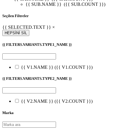
{{ SUB.NAME }}
({{ SUB.COUNT }})
Seçilen Filtreler
{{ SELECTED.TEXT }} ×
HEPSİNİ SİL
{{ FILTERS.VARIANTS.TYPE1_NAME }}
{{ V1.NAME }}
({{ V1.COUNT }})
{{ FILTERS.VARIANTS.TYPE2_NAME }}
{{ V2.NAME }}
({{ V2.COUNT }})
Marka