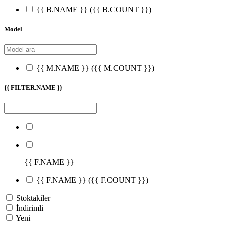
{{ B.NAME }}
({{ B.COUNT }})
Model
{{ M.NAME }}
({{ M.COUNT }})
{{ FILTER.NAME }}
{{ F.NAME }}
{{ F.NAME }}
({{ F.COUNT }})
Stoktakiler
İndirimli
Yeni