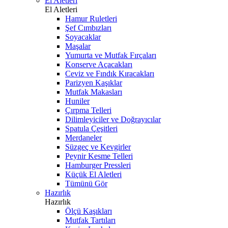
El Aletleri
El Aletleri
Hamur Ruletleri
Şef Cımbızları
Soyacaklar
Maşalar
Yumurta ve Mutfak Fırçaları
Konserve Açacakları
Ceviz ve Fındık Kıracakları
Parizyen Kaşıklar
Mutfak Makasları
Huniler
Çırpma Telleri
Dilimleyiciler ve Doğrayıcılar
Spatula Çeşitleri
Merdaneler
Süzgeç ve Kevgirler
Peynir Kesme Telleri
Hamburger Pressleri
Küçük El Aletleri
Tümünü Gör
Hazırlık
Hazırlık
Ölçü Kaşıkları
Mutfak Tartıları