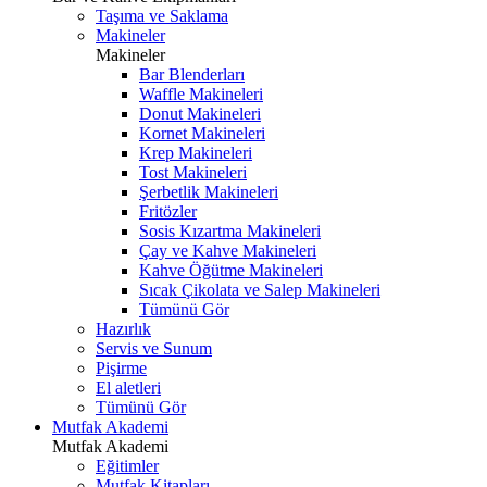
Taşıma ve Saklama
Makineler
Makineler
Bar Blenderları
Waffle Makineleri
Donut Makineleri
Kornet Makineleri
Krep Makineleri
Tost Makineleri
Şerbetlik Makineleri
Fritözler
Sosis Kızartma Makineleri
Çay ve Kahve Makineleri
Kahve Öğütme Makineleri
Sıcak Çikolata ve Salep Makineleri
Tümünü Gör
Hazırlık
Servis ve Sunum
Pişirme
El aletleri
Tümünü Gör
Mutfak Akademi
Mutfak Akademi
Eğitimler
Mutfak Kitapları