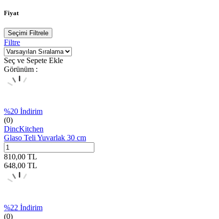
Fiyat
Seçimi Filtrele
Filtre
Seç ve Sepete Ekle
Görünüm :
%
20
İndirim
(0)
DincKitchen
Glaso Teli Yuvarlak 30 cm
810,00
TL
648,00
TL
%
22
İndirim
(0)