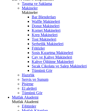
Taşıma ve Saklama
Makineler
Makineler
Bar Blenderları
Waffle Makineleri
Donut Makineleri
Kornet Makineleri
Krep Makineleri
Tost Makineleri
Şerbetlik Makineleri
Fritözler
Sosis Kızartma Makineleri
Çay ve Kahve Makineleri
Kahve Öğütme Makineleri
Sıcak Çikolata ve Salep Makineleri
Tümünü Gör
Hazırlık
Servis ve Sunum
Pişirme
El aletleri
Tümünü Gör
Mutfak Akademi
Mutfak Akademi
Eğitimler
Mutfak Kitapları