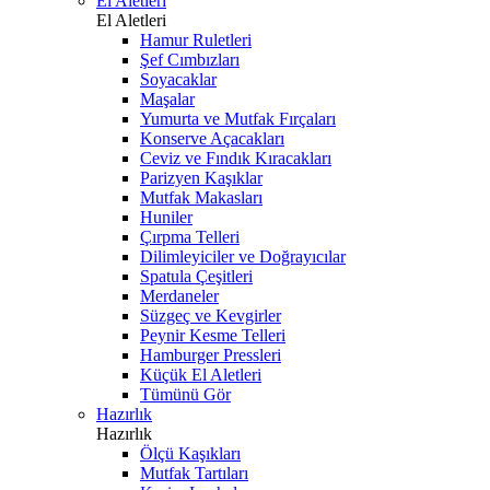
El Aletleri
El Aletleri
Hamur Ruletleri
Şef Cımbızları
Soyacaklar
Maşalar
Yumurta ve Mutfak Fırçaları
Konserve Açacakları
Ceviz ve Fındık Kıracakları
Parizyen Kaşıklar
Mutfak Makasları
Huniler
Çırpma Telleri
Dilimleyiciler ve Doğrayıcılar
Spatula Çeşitleri
Merdaneler
Süzgeç ve Kevgirler
Peynir Kesme Telleri
Hamburger Pressleri
Küçük El Aletleri
Tümünü Gör
Hazırlık
Hazırlık
Ölçü Kaşıkları
Mutfak Tartıları