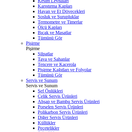
Kesim Levhaları
Karıştırma Kapları
Havan ve Et Dövecekleri
Sosluk ve Şurupluklar
Termometre ve Timerlar
Ölçü Kapları
Bıçak ve Masatlar
Tümünü Gör
Pişirme
Pişirme
Silpatlar
Tava ve Sahanlar
Tencere ve Kaçerola
Pişirme Kağıtları ve Folyolar
Tümünü Gör
Servis ve Sunum
Servis ve Sunum
Şef Önlükleri
Çelik Servis Ürünleri
Ahşap ve Bambu Servis Ürünleri
Porselen Servis Ürünleri
Polikarbon Servis Ürünleri
Diğer Servis Ürünleri
Küllükler
Peçetelikler