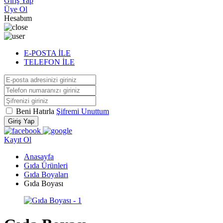
Giriş Yap
Üye Ol
Hesabım
E-POSTA İLE
TELEFON İLE
Beni Hatırla
Şifremi Unuttum
Giriş Yap
Kayıt Ol
Anasayfa
Gıda Ürünleri
Gıda Boyaları
Gıda Boyası