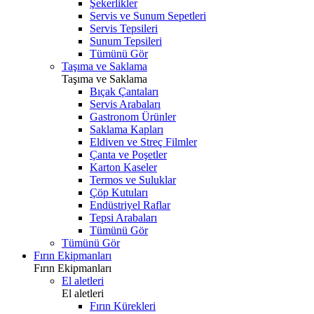
Şekerlikler
Servis ve Sunum Sepetleri
Servis Tepsileri
Sunum Tepsileri
Tümünü Gör
Taşıma ve Saklama
Taşıma ve Saklama
Bıçak Çantaları
Servis Arabaları
Gastronom Ürünler
Saklama Kapları
Eldiven ve Streç Filmler
Çanta ve Poşetler
Karton Kaseler
Termos ve Suluklar
Çöp Kutuları
Endüstriyel Raflar
Tepsi Arabaları
Tümünü Gör
Tümünü Gör
Fırın Ekipmanları
Fırın Ekipmanları
El aletleri
El aletleri
Fırın Kürekleri