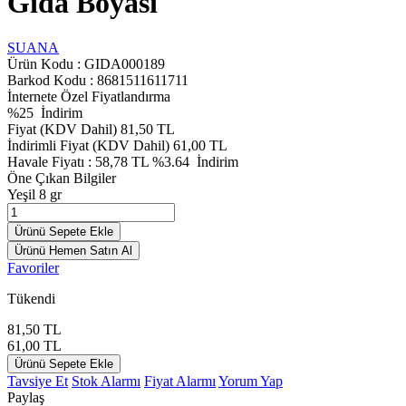
Gıda Boyası
SUANA
Ürün Kodu :
GIDA000189
Barkod Kodu : 8681511611711
İnternete Özel Fiyatlandırma
%
25
İndirim
Fiyat (KDV Dahil)
81,50
TL
İndirimli Fiyat (KDV Dahil)
61,00
TL
Havale Fiyatı :
58,78
TL
%3.64
İndirim
Öne Çıkan Bilgiler
Yeşil 8 gr
Ürünü Sepete Ekle
Ürünü Hemen Satın Al
Favoriler
Tükendi
81,50
TL
61,00
TL
Ürünü Sepete Ekle
Tavsiye Et
Stok Alarmı
Fiyat Alarmı
Yorum Yap
Paylaş