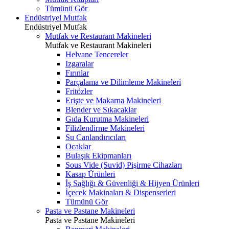
Tümünü Gör
Endüstriyel Mutfak
Endüstriyel Mutfak
Mutfak ve Restaurant Makineleri
Mutfak ve Restaurant Makineleri
Helvane Tencereler
Izgaralar
Fırınlar
Parçalama ve Dilimleme Makineleri
Fritözler
Erişte ve Makarna Makineleri
Blender ve Sıkacaklar
Gıda Kurutma Makineleri
Filizlendirme Makineleri
Su Canlandırıcıları
Ocaklar
Bulaşık Ekipmanları
Sous Vide (Suvid) Pişirme Cihazları
Kasap Ürünleri
İş Sağlığı & Güvenliği & Hijyen Ürünleri
İçecek Makinaları & Dispenserleri
Tümünü Gör
Pasta ve Pastane Makineleri
Pasta ve Pastane Makineleri