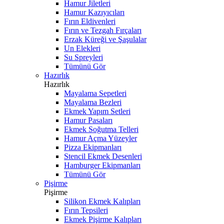
Hamur Jiletleri
Hamur Kazıyıcıları
Fırın Eldivenleri
Fırın ve Tezgah Fırçaları
Erzak Küreği ve Şaşulalar
Un Elekleri
Su Spreyleri
Tümünü Gör
Hazırlık
Hazırlık
Mayalama Sepetleri
Mayalama Bezleri
Ekmek Yapım Setleri
Hamur Pasaları
Ekmek Soğutma Telleri
Hamur Açma Yüzeyler
Pizza Ekipmanları
Stencil Ekmek Desenleri
Hamburger Ekipmanları
Tümünü Gör
Pişirme
Pişirme
Silikon Ekmek Kalıpları
Fırın Tepsileri
Ekmek Pişirme Kalıpları