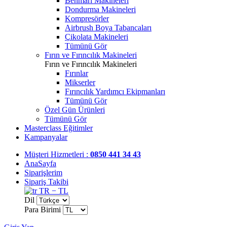
Benmari Makineleri
Dondurma Makineleri
Kompresörler
Airbrush Boya Tabancaları
Çikolata Makineleri
Tümünü Gör
Fırın ve Fırıncılık Makineleri
Fırın ve Fırıncılık Makineleri
Fırınlar
Mikserler
Fırıncılık Yardımcı Ekipmanları
Tümünü Gör
Özel Gün Ürünleri
Tümünü Gör
Masterclass Eğitimler
Kampanyalar
Müşteri Hizmetleri :
0850 441 34 43
AnaSayfa
Siparişlerim
Sipariş Takibi
TR − TL
Dil
Para Birimi