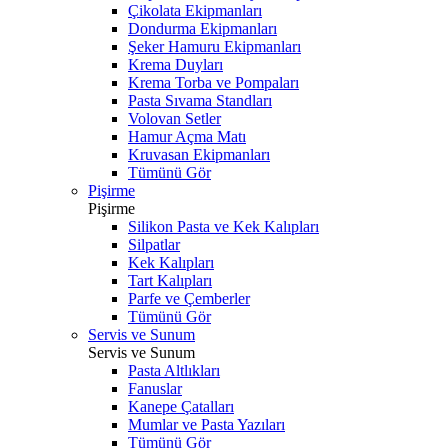
Çikolata Ekipmanları
Dondurma Ekipmanları
Şeker Hamuru Ekipmanları
Krema Duyları
Krema Torba ve Pompaları
Pasta Sıvama Standları
Volovan Setler
Hamur Açma Matı
Kruvasan Ekipmanları
Tümünü Gör
Pişirme
Pişirme
Silikon Pasta ve Kek Kalıpları
Silpatlar
Kek Kalıpları
Tart Kalıpları
Parfe ve Çemberler
Tümünü Gör
Servis ve Sunum
Servis ve Sunum
Pasta Altlıkları
Fanuslar
Kanepe Çatalları
Mumlar ve Pasta Yazıları
Tümünü Gör