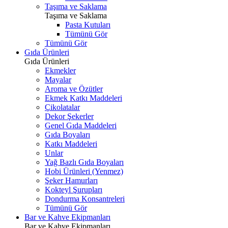
Taşıma ve Saklama
Taşıma ve Saklama
Pasta Kutuları
Tümünü Gör
Tümünü Gör
Gıda Ürünleri
Gıda Ürünleri
Ekmekler
Mayalar
Aroma ve Özütler
Ekmek Katkı Maddeleri
Çikolatalar
Dekor Şekerler
Genel Gıda Maddeleri
Gıda Boyaları
Katkı Maddeleri
Unlar
Yağ Bazlı Gıda Boyaları
Hobi Ürünleri (Yenmez)
Şeker Hamurları
Kokteyl Şurupları
Dondurma Konsantreleri
Tümünü Gör
Bar ve Kahve Ekipmanları
Bar ve Kahve Ekipmanları