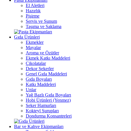
Pasta Ekipmanları
El Aletleri
Hazırlık
Pişirme
Servis ve Sunum
Taşıma ve Saklama
Gıda Ürünleri
Ekmekler
Mayalar
Aroma ve Özütler
Ekmek Katkı Maddeleri
Çikolatalar
Dekor Şekerler
Genel Gıda Maddeleri
Gıda Boyaları
Katkı Maddeleri
Unlar
Yağ Bazlı Gıda Boyaları
Hobi Ürünleri (Yenmez)
Şeker Hamurları
Kokteyl Şurupları
Dondurma Konsantreleri
Bar ve Kahve Ekipmanları