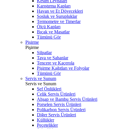
Kesim Levhaları
Karıştırma Kapları
Havan ve Et Dövecekleri
Sosluk ve Şurupluklar
Termometre ve Timerlar
Ölçü Kapları
Bıçak ve Masatlar
Tümünü Gör
Pişirme
Pişirme
Silpatlar
Tava ve Sahanlar
Tencere ve Kaçerola
Pişirme Kağıtları ve Folyolar
Tümünü Gör
Servis ve Sunum
Servis ve Sunum
Şef Önlükleri
Çelik Servis Ürünleri
Ahşap ve Bambu Servis Ürünleri
Porselen Servis Ürünleri
Polikarbon Servis Ürünleri
Diğer Servis Ürünleri
Küllükler
Peçetelikler