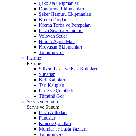
Çikolata Ekipmanları
Dondurma Ekipmanları
Şeker Hamuru Ekipmanları
Krema Duyları
Krema Torba ve Pompaları
Pasta Sıvama Standları
Volovan Setler
Hamur Açma Matı
Kruvasan Ekipmanları
Tümünü Gör
Pişirme
Pişirme
Silikon Pasta ve Kek Kalıpları
Silpatlar
Kek Kalıpları
Tart Kalıpları
Parfe ve Çemberler
Tümünü Gör
Servis ve Sunum
Servis ve Sunum
Pasta Altlıkları
Fanuslar
Kanepe Çatalları
Mumlar ve Pasta Yazıları
Tümünü Gör