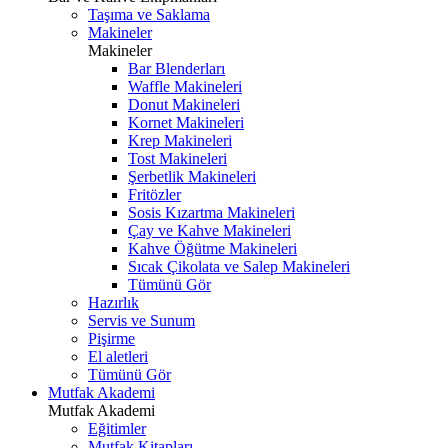
Taşıma ve Saklama
Makineler
Makineler
Bar Blenderları
Waffle Makineleri
Donut Makineleri
Kornet Makineleri
Krep Makineleri
Tost Makineleri
Şerbetlik Makineleri
Fritözler
Sosis Kızartma Makineleri
Çay ve Kahve Makineleri
Kahve Öğütme Makineleri
Sıcak Çikolata ve Salep Makineleri
Tümünü Gör
Hazırlık
Servis ve Sunum
Pişirme
El aletleri
Tümünü Gör
Mutfak Akademi
Mutfak Akademi
Eğitimler
Mutfak Kitapları