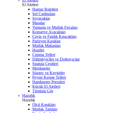
El Aletleri
El Aletleri
Hamur Ruletleri
Şef Cımbızları
Soyacaklar
Maşalar
Yumurta ve Mutfak Fırçaları
Konserve Açacakları
Ceviz ve Fındık Kıracakları
Parizyen Kaşıklar
Mutfak Makasları
Huniler
Çırpma Telleri
Dilimleyiciler ve Doğrayıcılar
Spatula Çeşitleri
Merdaneler
Süzgeç ve Kevgirler
Peynir Kesme Telleri
Hamburger Pressleri
Küçük El Aletleri
Tümünü Gör
Hazırlık
Hazırlık
Ölçü Kaşıkları
Mutfak Tartıları