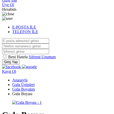
Giriş Yap
Üye Ol
Hesabım
E-POSTA İLE
TELEFON İLE
Beni Hatırla
Şifremi Unuttum
Giriş Yap
Kayıt Ol
Anasayfa
Gıda Ürünleri
Gıda Boyaları
Gıda Boyası