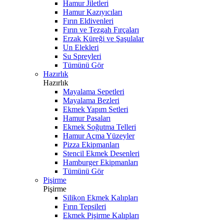
Hamur Jiletleri
Hamur Kazıyıcıları
Fırın Eldivenleri
Fırın ve Tezgah Fırçaları
Erzak Küreği ve Şaşulalar
Un Elekleri
Su Spreyleri
Tümünü Gör
Hazırlık
Hazırlık
Mayalama Sepetleri
Mayalama Bezleri
Ekmek Yapım Setleri
Hamur Pasaları
Ekmek Soğutma Telleri
Hamur Açma Yüzeyler
Pizza Ekipmanları
Stencil Ekmek Desenleri
Hamburger Ekipmanları
Tümünü Gör
Pişirme
Pişirme
Silikon Ekmek Kalıpları
Fırın Tepsileri
Ekmek Pişirme Kalıpları