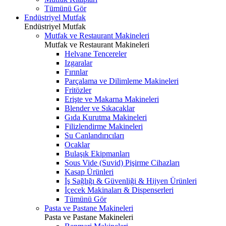
Tümünü Gör
Endüstriyel Mutfak
Endüstriyel Mutfak
Mutfak ve Restaurant Makineleri
Mutfak ve Restaurant Makineleri
Helvane Tencereler
Izgaralar
Fırınlar
Parçalama ve Dilimleme Makineleri
Fritözler
Erişte ve Makarna Makineleri
Blender ve Sıkacaklar
Gıda Kurutma Makineleri
Filizlendirme Makineleri
Su Canlandırıcıları
Ocaklar
Bulaşık Ekipmanları
Sous Vide (Suvid) Pişirme Cihazları
Kasap Ürünleri
İş Sağlığı & Güvenliği & Hijyen Ürünleri
İçecek Makinaları & Dispenserleri
Tümünü Gör
Pasta ve Pastane Makineleri
Pasta ve Pastane Makineleri