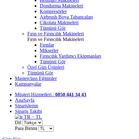
Benmari Makineleri
Dondurma Makineleri
Kompresörler
Airbrush Boya Tabancaları
Çikolata Makineleri
Tümünü Gör
Fırın ve Fırıncılık Makineleri
Fırın ve Fırıncılık Makineleri
Fırınlar
Mikserler
Fırıncılık Yardımcı Ekipmanları
Tümünü Gör
Özel Gün Ürünleri
Tümünü Gör
Masterclass Eğitimler
Kampanyalar
Müşteri Hizmetleri :
0850 441 34 43
AnaSayfa
Siparişlerim
Sipariş Takibi
TR − TL
Dil
Para Birimi