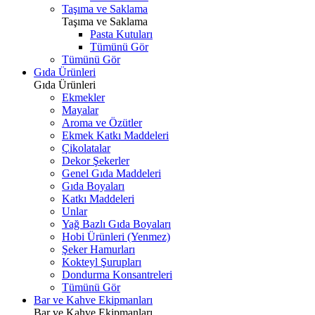
Taşıma ve Saklama
Taşıma ve Saklama
Pasta Kutuları
Tümünü Gör
Tümünü Gör
Gıda Ürünleri
Gıda Ürünleri
Ekmekler
Mayalar
Aroma ve Özütler
Ekmek Katkı Maddeleri
Çikolatalar
Dekor Şekerler
Genel Gıda Maddeleri
Gıda Boyaları
Katkı Maddeleri
Unlar
Yağ Bazlı Gıda Boyaları
Hobi Ürünleri (Yenmez)
Şeker Hamurları
Kokteyl Şurupları
Dondurma Konsantreleri
Tümünü Gör
Bar ve Kahve Ekipmanları
Bar ve Kahve Ekipmanları