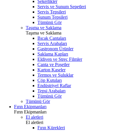
Şekerlikler
Servis ve Sunum Sepetleri
Servis Tepsileri
Sunum Tepsileri
Tümünü Gör
Taşıma ve Saklama
Taşıma ve Saklama
Bıçak Çantaları
Servis Arabaları
Gastronom Ürünler
Saklama Kapları
Eldiven ve Streç Filmler
Çanta ve Poşetler
Karton Kaseler
Termos ve Suluklar
Çöp Kutuları
Endüstriyel Raflar
Tepsi Arabaları
Tümünü Gör
Tümünü Gör
Fırın Ekipmanları
Fırın Ekipmanları
El aletleri
El aletleri
Fırın Kürekleri