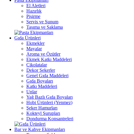
Pasta Ekipmanları
El Aletleri
Hazırlık
Pişirme
Servis ve Sunum
Taşıma ve Saklama
Gıda Ürünleri
Ekmekler
Mayalar
Aroma ve Özütler
Ekmek Katkı Maddeleri
Çikolatalar
Dekor Şekerler
Genel Gıda Maddeleri
Gıda Boyaları
Katkı Maddeleri
Unlar
Yağ Bazlı Gıda Boyaları
Hobi Ürünleri (Yenmez)
Şeker Hamurları
Kokteyl Şurupları
Dondurma Konsantreleri
Bar ve Kahve Ekipmanları