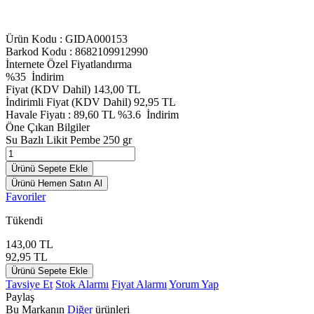
Ürün Kodu :
GIDA000153
Barkod Kodu : 8682109912990
İnternete Özel Fiyatlandırma
%
35
İndirim
Fiyat (KDV Dahil)
143,00
TL
İndirimli Fiyat (KDV Dahil)
92,95
TL
Havale Fiyatı :
89,60
TL
%3.6
İndirim
Öne Çıkan Bilgiler
Su Bazlı Likit Pembe 250 gr
Ürünü Sepete Ekle
Ürünü Hemen Satın Al
Favoriler
Tükendi
143,00
TL
92,95
TL
Ürünü Sepete Ekle
Tavsiye Et
Stok Alarmı
Fiyat Alarmı
Yorum Yap
Paylaş
Bu Markanın
Diğer
ürünleri