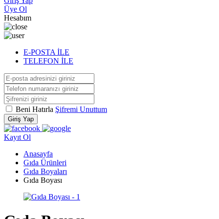
Giriş Yap
Üye Ol
Hesabım
E-POSTA İLE
TELEFON İLE
Beni Hatırla
Şifremi Unuttum
Giriş Yap
Kayıt Ol
Anasayfa
Gıda Ürünleri
Gıda Boyaları
Gıda Boyası