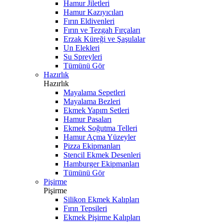
Hamur Jiletleri
Hamur Kazıyıcıları
Fırın Eldivenleri
Fırın ve Tezgah Fırçaları
Erzak Küreği ve Şaşulalar
Un Elekleri
Su Spreyleri
Tümünü Gör
Hazırlık
Hazırlık
Mayalama Sepetleri
Mayalama Bezleri
Ekmek Yapım Setleri
Hamur Pasaları
Ekmek Soğutma Telleri
Hamur Açma Yüzeyler
Pizza Ekipmanları
Stencil Ekmek Desenleri
Hamburger Ekipmanları
Tümünü Gör
Pişirme
Pişirme
Silikon Ekmek Kalıpları
Fırın Tepsileri
Ekmek Pişirme Kalıpları