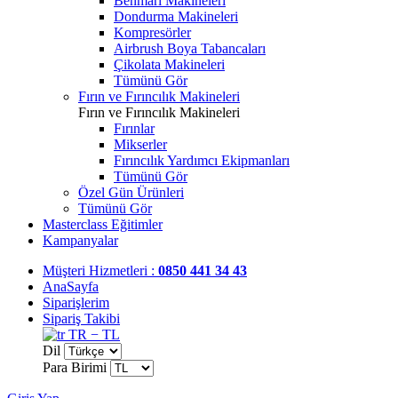
Benmari Makineleri
Dondurma Makineleri
Kompresörler
Airbrush Boya Tabancaları
Çikolata Makineleri
Tümünü Gör
Fırın ve Fırıncılık Makineleri
Fırın ve Fırıncılık Makineleri
Fırınlar
Mikserler
Fırıncılık Yardımcı Ekipmanları
Tümünü Gör
Özel Gün Ürünleri
Tümünü Gör
Masterclass Eğitimler
Kampanyalar
Müşteri Hizmetleri :
0850 441 34 43
AnaSayfa
Siparişlerim
Sipariş Takibi
TR − TL
Dil
Para Birimi