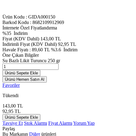
Ürün Kodu :
GIDA000150
Barkod Kodu : 8682109912969
İnternete Özel Fiyatlandırma
%
35
İndirim
Fiyat (KDV Dahil)
143,00
TL
İndirimli Fiyat (KDV Dahil)
92,95
TL
Havale Fiyatı :
89,60
TL
%3.6
İndirim
Öne Çıkan Bilgiler
Su Bazlı Likit Turuncu 250 gr
Ürünü Sepete Ekle
Ürünü Hemen Satın Al
Favoriler
Tükendi
143,00
TL
92,95
TL
Ürünü Sepete Ekle
Tavsiye Et
Stok Alarmı
Fiyat Alarmı
Yorum Yap
Paylaş
Bu Markanın
Diğer
ürünleri