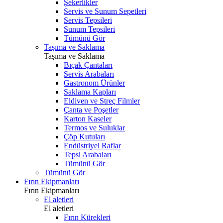
Şekerlikler
Servis ve Sunum Sepetleri
Servis Tepsileri
Sunum Tepsileri
Tümünü Gör
Taşıma ve Saklama
Taşıma ve Saklama
Bıçak Çantaları
Servis Arabaları
Gastronom Ürünler
Saklama Kapları
Eldiven ve Streç Filmler
Çanta ve Poşetler
Karton Kaseler
Termos ve Suluklar
Çöp Kutuları
Endüstriyel Raflar
Tepsi Arabaları
Tümünü Gör
Tümünü Gör
Fırın Ekipmanları
Fırın Ekipmanları
El aletleri
El aletleri
Fırın Kürekleri