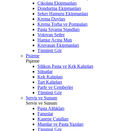
Çikolata Ekipmanları
Dondurma Ekipmanları
Şeker Hamuru Ekipmanları
Krema Duyları
Krema Torba ve Pompaları
Pasta Sıvama Standları
Volovan Setler
Hamur Açma Matı
Kruvasan Ekipmanları
Tümünü Gör
Pişirme
Pişirme
Silikon Pasta ve Kek Kalıpları
Silpatlar
Kek Kalıpları
Tart Kalıpları
Parfe ve Çemberler
Tümünü Gör
Servis ve Sunum
Servis ve Sunum
Pasta Altlıkları
Fanuslar
Kanepe Çatalları
Mumlar ve Pasta Yazıları
Tümünü Gör