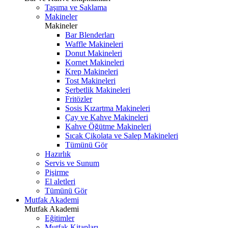
Taşıma ve Saklama
Makineler
Makineler
Bar Blenderları
Waffle Makineleri
Donut Makineleri
Kornet Makineleri
Krep Makineleri
Tost Makineleri
Şerbetlik Makineleri
Fritözler
Sosis Kızartma Makineleri
Çay ve Kahve Makineleri
Kahve Öğütme Makineleri
Sıcak Çikolata ve Salep Makineleri
Tümünü Gör
Hazırlık
Servis ve Sunum
Pişirme
El aletleri
Tümünü Gör
Mutfak Akademi
Mutfak Akademi
Eğitimler
Mutfak Kitapları