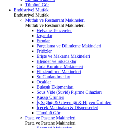
Tümünü Gör
Endüstriyel Mutfak
Endüstriyel Mutfak
Mutfak ve Restaurant Makineleri
Mutfak ve Restaurant Makineleri
Helvane Tencereler
Izgaralar
Fırınlar
Parçalama ve Dilimleme Makineleri
Fritözler
Erişte ve Makarna Makineleri
Blender ve Sıkacaklar
Gıda Kurutma Makineleri
Filizlendirme Makineleri
Su Canlandırıcıları
Ocaklar
Bulaşık Ekipmanları
Sous Vide (Suvid) Pişirme Cihazları
Kasap Ürünleri
İş Sağlığı & Güvenliği & Hijyen Ürünleri
İçecek Makinaları & Dispenserleri
Tümünü Gör
Pasta ve Pastane Makineleri
Pasta ve Pastane Makineleri