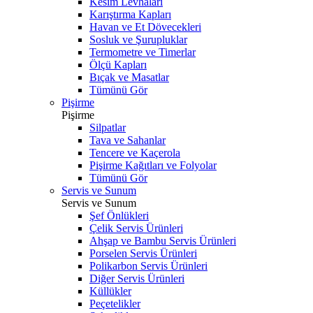
Kesim Levhaları
Karıştırma Kapları
Havan ve Et Dövecekleri
Sosluk ve Şurupluklar
Termometre ve Timerlar
Ölçü Kapları
Bıçak ve Masatlar
Tümünü Gör
Pişirme
Pişirme
Silpatlar
Tava ve Sahanlar
Tencere ve Kaçerola
Pişirme Kağıtları ve Folyolar
Tümünü Gör
Servis ve Sunum
Servis ve Sunum
Şef Önlükleri
Çelik Servis Ürünleri
Ahşap ve Bambu Servis Ürünleri
Porselen Servis Ürünleri
Polikarbon Servis Ürünleri
Diğer Servis Ürünleri
Küllükler
Peçetelikler