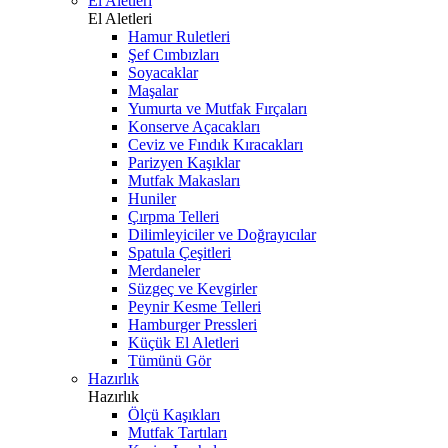
El Aletleri
El Aletleri
Hamur Ruletleri
Şef Cımbızları
Soyacaklar
Maşalar
Yumurta ve Mutfak Fırçaları
Konserve Açacakları
Ceviz ve Fındık Kıracakları
Parizyen Kaşıklar
Mutfak Makasları
Huniler
Çırpma Telleri
Dilimleyiciler ve Doğrayıcılar
Spatula Çeşitleri
Merdaneler
Süzgeç ve Kevgirler
Peynir Kesme Telleri
Hamburger Pressleri
Küçük El Aletleri
Tümünü Gör
Hazırlık
Hazırlık
Ölçü Kaşıkları
Mutfak Tartıları