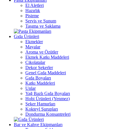
Pasta Ekipmanları
El Aletleri
Hazırlık
Pişirme
Servis ve Sunum
Taşıma ve Saklama
Gıda Ürünleri
Ekmekler
Mayalar
Aroma ve Özütler
Ekmek Katkı Maddeleri
Çikolatalar
Dekor Şekerler
Genel Gıda Maddeleri
Gıda Boyaları
Katkı Maddeleri
Unlar
Yağ Bazlı Gıda Boyaları
Hobi Ürünleri (Yenmez)
Şeker Hamurları
Kokteyl Şurupları
Dondurma Konsantreleri
Bar ve Kahve Ekipmanları