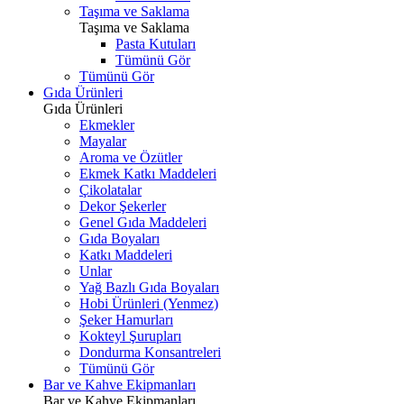
Taşıma ve Saklama
Taşıma ve Saklama
Pasta Kutuları
Tümünü Gör
Tümünü Gör
Gıda Ürünleri
Gıda Ürünleri
Ekmekler
Mayalar
Aroma ve Özütler
Ekmek Katkı Maddeleri
Çikolatalar
Dekor Şekerler
Genel Gıda Maddeleri
Gıda Boyaları
Katkı Maddeleri
Unlar
Yağ Bazlı Gıda Boyaları
Hobi Ürünleri (Yenmez)
Şeker Hamurları
Kokteyl Şurupları
Dondurma Konsantreleri
Tümünü Gör
Bar ve Kahve Ekipmanları
Bar ve Kahve Ekipmanları