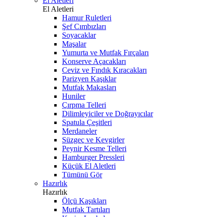
El Aletleri
El Aletleri
Hamur Ruletleri
Şef Cımbızları
Soyacaklar
Maşalar
Yumurta ve Mutfak Fırçaları
Konserve Açacakları
Ceviz ve Fındık Kıracakları
Parizyen Kaşıklar
Mutfak Makasları
Huniler
Çırpma Telleri
Dilimleyiciler ve Doğrayıcılar
Spatula Çeşitleri
Merdaneler
Süzgeç ve Kevgirler
Peynir Kesme Telleri
Hamburger Pressleri
Küçük El Aletleri
Tümünü Gör
Hazırlık
Hazırlık
Ölçü Kaşıkları
Mutfak Tartıları