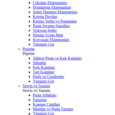
Çikolata Ekipmanları
Dondurma Ekipmanları
Şeker Hamuru Ekipmanları
Krema Duyları
Krema Torba ve Pompaları
Pasta Sıvama Standları
Volovan Setler
Hamur Açma Matı
Kruvasan Ekipmanları
Tümünü Gör
Pişirme
Pişirme
Silikon Pasta ve Kek Kalıpları
Silpatlar
Kek Kalıpları
Tart Kalıpları
Parfe ve Çemberler
Tümünü Gör
Servis ve Sunum
Servis ve Sunum
Pasta Altlıkları
Fanuslar
Kanepe Çatalları
Mumlar ve Pasta Yazıları
Tümünü Gör