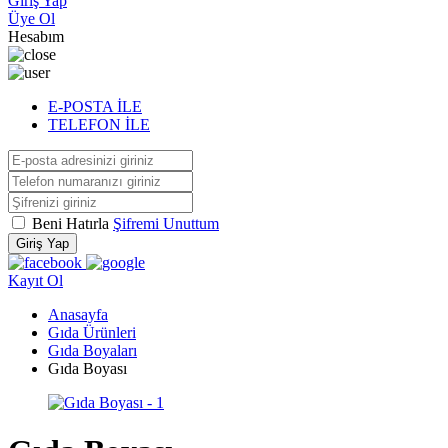
Giriş Yap
Üye Ol
Hesabım
E-POSTA İLE
TELEFON İLE
Beni Hatırla
Şifremi Unuttum
Giriş Yap
Kayıt Ol
Anasayfa
Gıda Ürünleri
Gıda Boyaları
Gıda Boyası