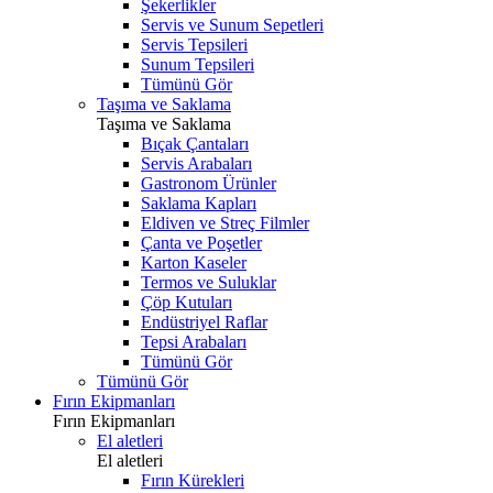
Şekerlikler
Servis ve Sunum Sepetleri
Servis Tepsileri
Sunum Tepsileri
Tümünü Gör
Taşıma ve Saklama
Taşıma ve Saklama
Bıçak Çantaları
Servis Arabaları
Gastronom Ürünler
Saklama Kapları
Eldiven ve Streç Filmler
Çanta ve Poşetler
Karton Kaseler
Termos ve Suluklar
Çöp Kutuları
Endüstriyel Raflar
Tepsi Arabaları
Tümünü Gör
Tümünü Gör
Fırın Ekipmanları
Fırın Ekipmanları
El aletleri
El aletleri
Fırın Kürekleri