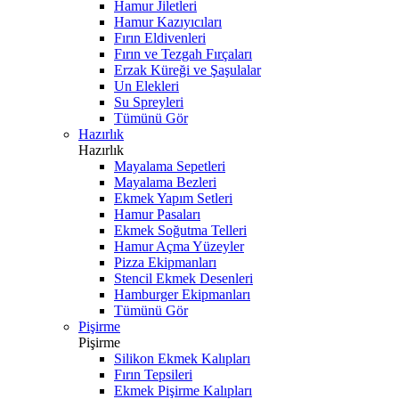
Hamur Jiletleri
Hamur Kazıyıcıları
Fırın Eldivenleri
Fırın ve Tezgah Fırçaları
Erzak Küreği ve Şaşulalar
Un Elekleri
Su Spreyleri
Tümünü Gör
Hazırlık
Hazırlık
Mayalama Sepetleri
Mayalama Bezleri
Ekmek Yapım Setleri
Hamur Pasaları
Ekmek Soğutma Telleri
Hamur Açma Yüzeyler
Pizza Ekipmanları
Stencil Ekmek Desenleri
Hamburger Ekipmanları
Tümünü Gör
Pişirme
Pişirme
Silikon Ekmek Kalıpları
Fırın Tepsileri
Ekmek Pişirme Kalıpları