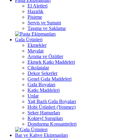
Pasta Ekipmanları
El Aletleri
Hazırlık
Pişirme
Servis ve Sunum
Taşıma ve Saklama
Gıda Ürünleri
Ekmekler
Mayalar
Aroma ve Özütler
Ekmek Katkı Maddeleri
Çikolatalar
Dekor Şekerler
Genel Gıda Maddeleri
Gıda Boyaları
Katkı Maddeleri
Unlar
Yağ Bazlı Gıda Boyaları
Hobi Ürünleri (Yenmez)
Şeker Hamurları
Kokteyl Şurupları
Dondurma Konsantreleri
Bar ve Kahve Ekipmanları