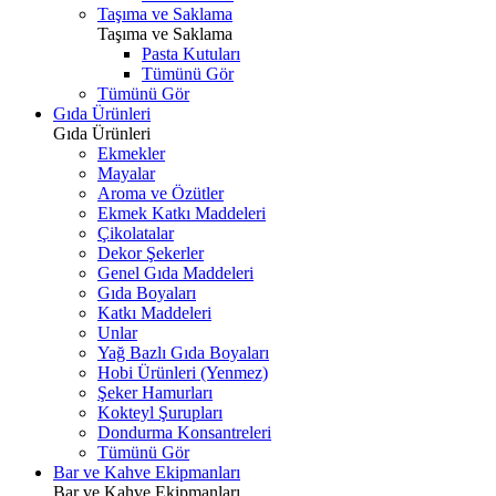
Taşıma ve Saklama
Taşıma ve Saklama
Pasta Kutuları
Tümünü Gör
Tümünü Gör
Gıda Ürünleri
Gıda Ürünleri
Ekmekler
Mayalar
Aroma ve Özütler
Ekmek Katkı Maddeleri
Çikolatalar
Dekor Şekerler
Genel Gıda Maddeleri
Gıda Boyaları
Katkı Maddeleri
Unlar
Yağ Bazlı Gıda Boyaları
Hobi Ürünleri (Yenmez)
Şeker Hamurları
Kokteyl Şurupları
Dondurma Konsantreleri
Tümünü Gör
Bar ve Kahve Ekipmanları
Bar ve Kahve Ekipmanları