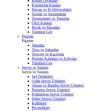
Kesim Levhaları
Karıştırma Kapları
Havan ve Et Dövecekleri
Sosluk ve Şurupluklar
Termometre ve Timerlar
Ölçü Kapları
Bıçak ve Masatlar
Tümünü Gör
Pişirme
Pişirme
Silpatlar
Tava ve Sahanlar
Tencere ve Kaçerola
Pişirme Kağıtları ve Folyolar
Tümünü Gör
Servis ve Sunum
Servis ve Sunum
Şef Önlükleri
Çelik Servis Ürünleri
Ahşap ve Bambu Servis Ürünleri
Porselen Servis Ürünleri
Polikarbon Servis Ürünleri
Diğer Servis Ürünleri
Küllükler
Peçetelikler