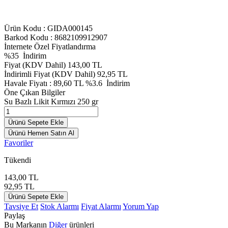
Ürün Kodu :
GIDA000145
Barkod Kodu : 8682109912907
İnternete Özel Fiyatlandırma
%
35
İndirim
Fiyat (KDV Dahil)
143,00
TL
İndirimli Fiyat (KDV Dahil)
92,95
TL
Havale Fiyatı :
89,60
TL
%3.6
İndirim
Öne Çıkan Bilgiler
Su Bazlı Likit Kırmızı 250 gr
Ürünü Sepete Ekle
Ürünü Hemen Satın Al
Favoriler
Tükendi
143,00
TL
92,95
TL
Ürünü Sepete Ekle
Tavsiye Et
Stok Alarmı
Fiyat Alarmı
Yorum Yap
Paylaş
Bu Markanın
Diğer
ürünleri