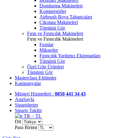
Benmari Makineleri
Dondurma Makineleri
Kompresörler
Airbrush Boya Tabancaları
Çikolata Makineleri
Tümünü Gör
Fırın ve Fırıncılık Makineleri
Fırın ve Fırıncılık Makineleri
Fırınlar
Mikserler
Fırıncılık Yardımcı Ekipmanları
Tümünü Gör
Özel Gün Ürünleri
Tümünü Gör
Masterclass Eğitimler
Kampanyalar
Müşteri Hizmetleri :
0850 441 34 43
AnaSayfa
Siparişlerim
Sipariş Takibi
TR − TL
Dil
Para Birimi