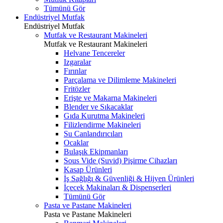
Tümünü Gör
Endüstriyel Mutfak
Endüstriyel Mutfak
Mutfak ve Restaurant Makineleri
Mutfak ve Restaurant Makineleri
Helvane Tencereler
Izgaralar
Fırınlar
Parçalama ve Dilimleme Makineleri
Fritözler
Erişte ve Makarna Makineleri
Blender ve Sıkacaklar
Gıda Kurutma Makineleri
Filizlendirme Makineleri
Su Canlandırıcıları
Ocaklar
Bulaşık Ekipmanları
Sous Vide (Suvid) Pişirme Cihazları
Kasap Ürünleri
İş Sağlığı & Güvenliği & Hijyen Ürünleri
İçecek Makinaları & Dispenserleri
Tümünü Gör
Pasta ve Pastane Makineleri
Pasta ve Pastane Makineleri