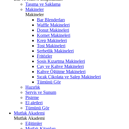
Taşıma ve Saklama
Makineler
Makineler
Bar Blenderları
Waffle Makineleri
Donut Makineleri
Kornet Makineleri
Krep Makineleri
Tost Makineleri
Şerbetlik Makineleri
Fritözler
Sosis Kızartma Makineleri
Çay ve Kahve Makineleri
Kahve Öğütme Makineleri
Sıcak Çikolata ve Salep Makineleri
Tümünü Gör
Hazırlık
Servis ve Sunum
Pişirme
El aletleri
Tümünü Gör
Mutfak Akademi
Mutfak Akademi
Eğitimler
Mutfak Kitapları