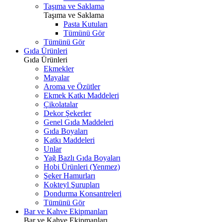
Taşıma ve Saklama
Taşıma ve Saklama
Pasta Kutuları
Tümünü Gör
Tümünü Gör
Gıda Ürünleri
Gıda Ürünleri
Ekmekler
Mayalar
Aroma ve Özütler
Ekmek Katkı Maddeleri
Çikolatalar
Dekor Şekerler
Genel Gıda Maddeleri
Gıda Boyaları
Katkı Maddeleri
Unlar
Yağ Bazlı Gıda Boyaları
Hobi Ürünleri (Yenmez)
Şeker Hamurları
Kokteyl Şurupları
Dondurma Konsantreleri
Tümünü Gör
Bar ve Kahve Ekipmanları
Bar ve Kahve Ekipmanları