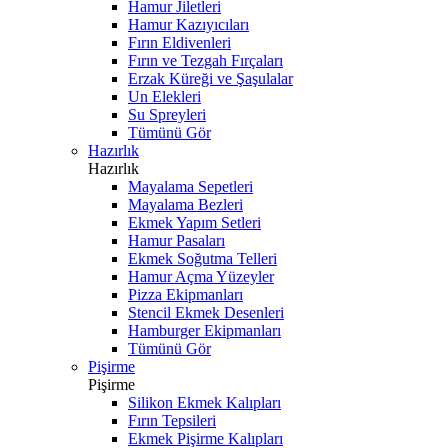
Hamur Jiletleri
Hamur Kazıyıcıları
Fırın Eldivenleri
Fırın ve Tezgah Fırçaları
Erzak Küreği ve Şaşulalar
Un Elekleri
Su Spreyleri
Tümünü Gör
Hazırlık
Hazırlık
Mayalama Sepetleri
Mayalama Bezleri
Ekmek Yapım Setleri
Hamur Pasaları
Ekmek Soğutma Telleri
Hamur Açma Yüzeyler
Pizza Ekipmanları
Stencil Ekmek Desenleri
Hamburger Ekipmanları
Tümünü Gör
Pişirme
Pişirme
Silikon Ekmek Kalıpları
Fırın Tepsileri
Ekmek Pişirme Kalıpları