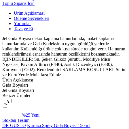
Toplu Sipariş İçin
Ürün Açıklaması
Ödeme Seçenekleri
Yorumlar
Tavsiye Et
Jel Gıda Boyası dekor kaplama hamurlarında, maket kaplama
hamurlarında ve Gıda Kodeksinin uygun gördüğü yerlerde
kullanılır. Kullanıldığı ürüne çok kısa sürede rengini verir. Hamurun
renklendirilmesi esnasında hamurun özelliklerini bozmamaktadır.
İÇİNDEKİLER: Su, Şeker, Glikoz Şurubu, Modifiye Mısır
Nişastası, Kıvam Arttırıcı (E440), Asitik Düzenleyici (E330),
Koruyucu (E202), Renklendirici SAKLAMA KOŞULLARI: Serin
ve Kuru Yerde Muhafaza Ediniz.
Ürün Açıklaması
Gıda Boyaları
Jel Gıda Boyaları
Benzer Ürünler
%25
Yeni
Stoktan Teslim
DR GUSTO
Kırmızı Sprey Gıda Boyası 150 ml