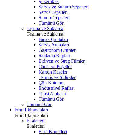
Şekerlikler
Servis ve Sunum Sepetleri
Servis Tepsileri
Sunum Tepsileri
Tümünü Gör
Taşıma ve Saklama
Taşıma ve Saklama
Bıçak Çantaları
Servis Arabaları
Gastronom Ürünler
Saklama Kapları
Eldiven ve Streç Filmler
Çanta ve Poşetler
Karton Kaseler
Termos ve Suluklar
Çöp Kutuları
Endüstriyel Raflar
Tepsi Arabaları
Tümünü Gör
Tümünü Gör
Fırın Ekipmanları
Fırın Ekipmanları
El aletleri
El aletleri
Fırın Kürekleri