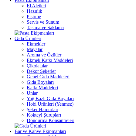
Pasta Ekipmanları
El Aletleri
Hazırlık
Pişirme
Servis ve Sunum
Taşıma ve Saklama
Gıda Ürünleri
Ekmekler
Mayalar
Aroma ve Özütler
Ekmek Katkı Maddeleri
Çikolatalar
Dekor Şekerler
Genel Gıda Maddeleri
Gıda Boyaları
Katkı Maddeleri
Unlar
Yağ Bazlı Gıda Boyaları
Hobi Ürünleri (Yenmez)
Şeker Hamurları
Kokteyl Şurupları
Dondurma Konsantreleri
Bar ve Kahve Ekipmanları