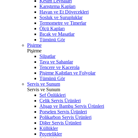
Kesim Levhaları
Karıştırma Kapları
Havan ve Et Dövecekleri
Sosluk ve Şurupluklar
Termometre ve Timerlar
Ölçü Kapları
Bıçak ve Masatlar
Tümünü Gör
Pişirme
Pişirme
Silpatlar
Tava ve Sahanlar
Tencere ve Kaçerola
Pişirme Kağıtları ve Folyolar
Tümünü Gör
Servis ve Sunum
Servis ve Sunum
Şef Önlükleri
Çelik Servis Ürünleri
Ahşap ve Bambu Servis Ürünleri
Porselen Servis Ürünleri
Polikarbon Servis Ürünleri
Diğer Servis Ürünleri
Küllükler
Peçetelikler