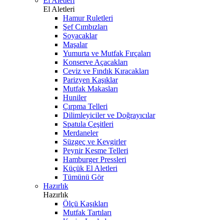
El Aletleri
El Aletleri
Hamur Ruletleri
Şef Cımbızları
Soyacaklar
Maşalar
Yumurta ve Mutfak Fırçaları
Konserve Açacakları
Ceviz ve Fındık Kıracakları
Parizyen Kaşıklar
Mutfak Makasları
Huniler
Çırpma Telleri
Dilimleyiciler ve Doğrayıcılar
Spatula Çeşitleri
Merdaneler
Süzgeç ve Kevgirler
Peynir Kesme Telleri
Hamburger Pressleri
Küçük El Aletleri
Tümünü Gör
Hazırlık
Hazırlık
Ölçü Kaşıkları
Mutfak Tartıları