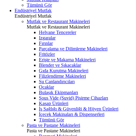
Tümünü Gör
Endüstriyel Mutfak
Endüstriyel Mutfak
Mutfak ve Restaurant Makineleri
Mutfak ve Restaurant Makineleri
Helvane Tencereler
Izgaralar
Fırınlar
Parçalama ve Dilimleme Makineleri
Fritözler
Erişte ve Makarna Makineleri
Blender ve Sıkacaklar
Gıda Kurutma Makineleri
Filizlendirme Makineleri
Su Canlandırıcıları
Ocaklar
Bulaşık Ekipmanları
Sous Vide (Suvid) Pişirme Cihazları
Kasap Ürünleri
İş Sağlığı & Güvenliği & Hijyen Ürünleri
İçecek Makinaları & Dispenserleri
Tümünü Gör
Pasta ve Pastane Makineleri
Pasta ve Pastane Makineleri