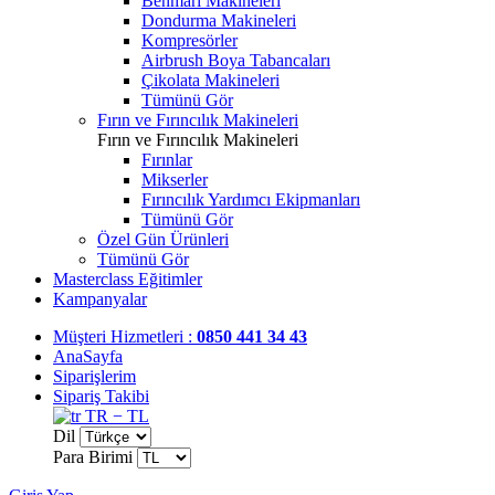
Benmari Makineleri
Dondurma Makineleri
Kompresörler
Airbrush Boya Tabancaları
Çikolata Makineleri
Tümünü Gör
Fırın ve Fırıncılık Makineleri
Fırın ve Fırıncılık Makineleri
Fırınlar
Mikserler
Fırıncılık Yardımcı Ekipmanları
Tümünü Gör
Özel Gün Ürünleri
Tümünü Gör
Masterclass Eğitimler
Kampanyalar
Müşteri Hizmetleri :
0850 441 34 43
AnaSayfa
Siparişlerim
Sipariş Takibi
TR − TL
Dil
Para Birimi