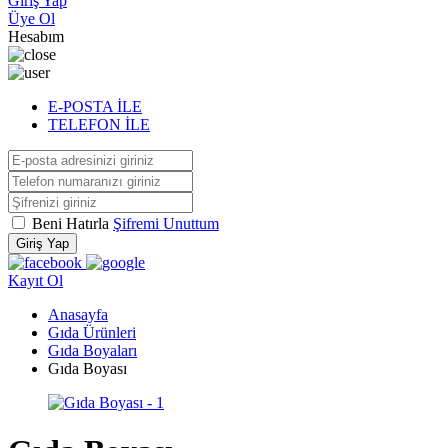
Giriş Yap
Üye Ol
Hesabım
E-POSTA İLE
TELEFON İLE
Beni Hatırla
Şifremi Unuttum
Giriş Yap
Kayıt Ol
Anasayfa
Gıda Ürünleri
Gıda Boyaları
Gıda Boyası