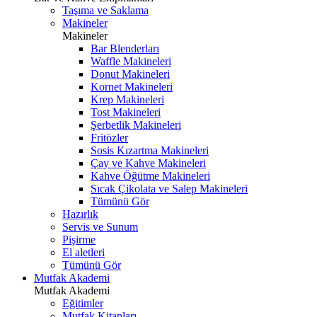
Taşıma ve Saklama
Makineler
Makineler
Bar Blenderları
Waffle Makineleri
Donut Makineleri
Kornet Makineleri
Krep Makineleri
Tost Makineleri
Şerbetlik Makineleri
Fritözler
Sosis Kızartma Makineleri
Çay ve Kahve Makineleri
Kahve Öğütme Makineleri
Sıcak Çikolata ve Salep Makineleri
Tümünü Gör
Hazırlık
Servis ve Sunum
Pişirme
El aletleri
Tümünü Gör
Mutfak Akademi
Mutfak Akademi
Eğitimler
Mutfak Kitapları