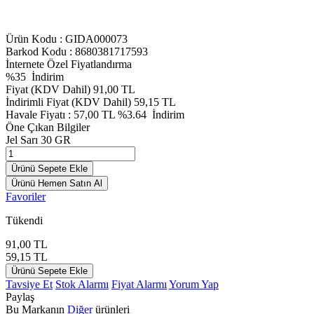
Ürün Kodu :
GIDA000073
Barkod Kodu : 8680381717593
İnternete Özel Fiyatlandırma
%
35
İndirim
Fiyat (KDV Dahil)
91,00
TL
İndirimli Fiyat (KDV Dahil)
59,15
TL
Havale Fiyatı :
57,00
TL
%3.64
İndirim
Öne Çıkan Bilgiler
Jel Sarı 30 GR
Ürünü Sepete Ekle
Ürünü Hemen Satın Al
Favoriler
Tükendi
91,00
TL
59,15
TL
Ürünü Sepete Ekle
Tavsiye Et
Stok Alarmı
Fiyat Alarmı
Yorum Yap
Paylaş
Bu Markanın
Diğer
ürünleri