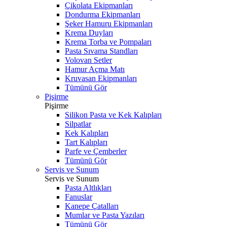
Çikolata Ekipmanları
Dondurma Ekipmanları
Şeker Hamuru Ekipmanları
Krema Duyları
Krema Torba ve Pompaları
Pasta Sıvama Standları
Volovan Setler
Hamur Açma Matı
Kruvasan Ekipmanları
Tümünü Gör
Pişirme
Pişirme
Silikon Pasta ve Kek Kalıpları
Silpatlar
Kek Kalıpları
Tart Kalıpları
Parfe ve Çemberler
Tümünü Gör
Servis ve Sunum
Servis ve Sunum
Pasta Altlıkları
Fanuslar
Kanepe Çatalları
Mumlar ve Pasta Yazıları
Tümünü Gör