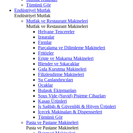
Tümünü Gör
Endüstriyel Mutfak
Endüstriyel Mutfak
Mutfak ve Restaurant Makineleri
Mutfak ve Restaurant Makineleri
Helvane Tencereler
Izgaralar
Fırınlar
Parçalama ve Dilimleme Makineleri
Fritözler
Erişte ve Makarna Makineleri
Blender ve Sıkacaklar
Gıda Kurutma Makineleri
Filizlendirme Makineleri
Su Canlandırıcıları
Ocaklar
Bulaşık Ekipmanları
Sous Vide (Suvid) Pişirme Cihazları
Kasap Ürünleri
İş Sağlığı & Güvenliği & Hijyen Ürünleri
İçecek Makinaları & Dispenserleri
Tümünü Gör
Pasta ve Pastane Makineleri
Pasta ve Pastane Makineleri