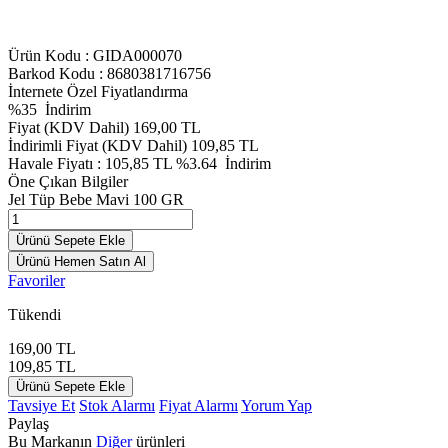
Ürün Kodu :
GIDA000070
Barkod Kodu : 8680381716756
İnternete Özel Fiyatlandırma
%
35
İndirim
Fiyat (KDV Dahil)
169,00
TL
İndirimli Fiyat (KDV Dahil)
109,85
TL
Havale Fiyatı :
105,85
TL
%3.64
İndirim
Öne Çıkan Bilgiler
Jel Tüp Bebe Mavi 100 GR
Ürünü Sepete Ekle
Ürünü Hemen Satın Al
Favoriler
Tükendi
169,00
TL
109,85
TL
Ürünü Sepete Ekle
Tavsiye Et
Stok Alarmı
Fiyat Alarmı
Yorum Yap
Paylaş
Bu Markanın
Diğer
ürünleri