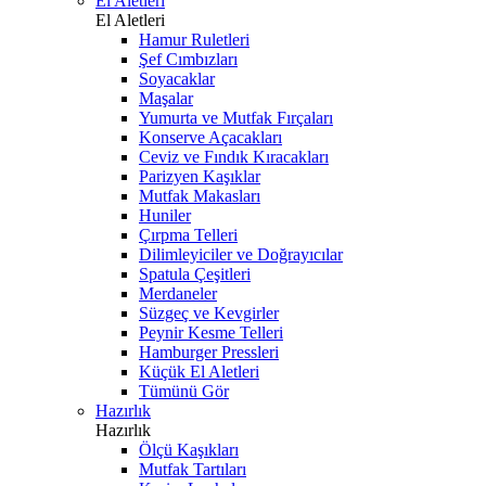
El Aletleri
El Aletleri
Hamur Ruletleri
Şef Cımbızları
Soyacaklar
Maşalar
Yumurta ve Mutfak Fırçaları
Konserve Açacakları
Ceviz ve Fındık Kıracakları
Parizyen Kaşıklar
Mutfak Makasları
Huniler
Çırpma Telleri
Dilimleyiciler ve Doğrayıcılar
Spatula Çeşitleri
Merdaneler
Süzgeç ve Kevgirler
Peynir Kesme Telleri
Hamburger Pressleri
Küçük El Aletleri
Tümünü Gör
Hazırlık
Hazırlık
Ölçü Kaşıkları
Mutfak Tartıları