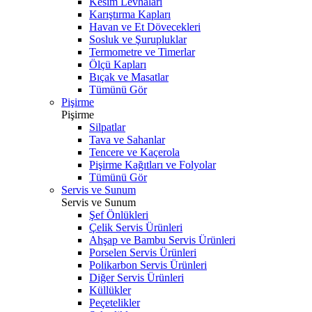
Kesim Levhaları
Karıştırma Kapları
Havan ve Et Dövecekleri
Sosluk ve Şurupluklar
Termometre ve Timerlar
Ölçü Kapları
Bıçak ve Masatlar
Tümünü Gör
Pişirme
Pişirme
Silpatlar
Tava ve Sahanlar
Tencere ve Kaçerola
Pişirme Kağıtları ve Folyolar
Tümünü Gör
Servis ve Sunum
Servis ve Sunum
Şef Önlükleri
Çelik Servis Ürünleri
Ahşap ve Bambu Servis Ürünleri
Porselen Servis Ürünleri
Polikarbon Servis Ürünleri
Diğer Servis Ürünleri
Küllükler
Peçetelikler