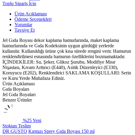
Toplu Sipariş İçin
Ürün Açıklaması
Ödeme Seçenekleri
Yorumlar
Tavsiye Et
Jel Gıda Boyası dekor kaplama hamurlarında, maket kaplama
hamurlarında ve Gıda Kodeksinin uygun gördüğü yerlerde
kullanılır. Kullanıldığı ürüne çok kısa sürede rengini verir. Hamurun
renklendirilmesi esnasında hamurun özelliklerini bozmamaktadır.
İÇİNDEKİLER: Su, Şeker, Glikoz Şurubu, Modifiye Mısır
Nişastası, Kıvam Arttırıcı (E440), Asitik Düzenleyici (E330),
Koruyucu (E202), Renklendirici SAKLAMA KOŞULLARI: Serin
ve Kuru Yerde Muhafaza Ediniz.
Ürün Açıklaması
Gıda Boyaları
Jel Gıda Boyaları
Benzer Ürünler
%25
Yeni
Stoktan Teslim
DR GUSTO
Kırmızı Sprey Gıda Boyası 150 ml