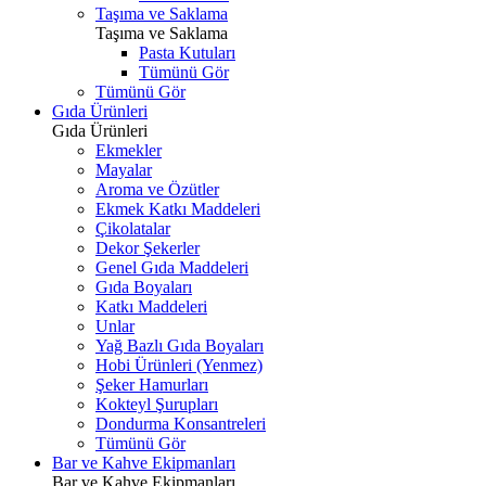
Taşıma ve Saklama
Taşıma ve Saklama
Pasta Kutuları
Tümünü Gör
Tümünü Gör
Gıda Ürünleri
Gıda Ürünleri
Ekmekler
Mayalar
Aroma ve Özütler
Ekmek Katkı Maddeleri
Çikolatalar
Dekor Şekerler
Genel Gıda Maddeleri
Gıda Boyaları
Katkı Maddeleri
Unlar
Yağ Bazlı Gıda Boyaları
Hobi Ürünleri (Yenmez)
Şeker Hamurları
Kokteyl Şurupları
Dondurma Konsantreleri
Tümünü Gör
Bar ve Kahve Ekipmanları
Bar ve Kahve Ekipmanları