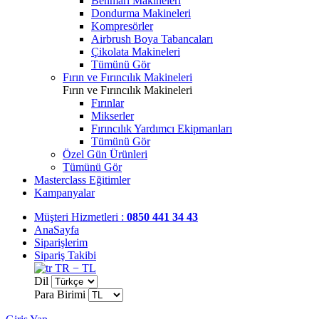
Benmari Makineleri
Dondurma Makineleri
Kompresörler
Airbrush Boya Tabancaları
Çikolata Makineleri
Tümünü Gör
Fırın ve Fırıncılık Makineleri
Fırın ve Fırıncılık Makineleri
Fırınlar
Mikserler
Fırıncılık Yardımcı Ekipmanları
Tümünü Gör
Özel Gün Ürünleri
Tümünü Gör
Masterclass Eğitimler
Kampanyalar
Müşteri Hizmetleri :
0850 441 34 43
AnaSayfa
Siparişlerim
Sipariş Takibi
TR − TL
Dil
Para Birimi