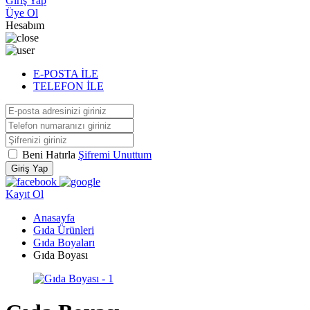
Giriş Yap
Üye Ol
Hesabım
E-POSTA İLE
TELEFON İLE
Beni Hatırla
Şifremi Unuttum
Giriş Yap
Kayıt Ol
Anasayfa
Gıda Ürünleri
Gıda Boyaları
Gıda Boyası