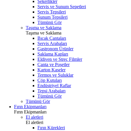
Şekerlikler
Servis ve Sunum Sepetleri
Servis Tepsileri
Sunum Tepsileri
Tümünü Gör
Taşıma ve Saklama
Taşıma ve Saklama
Bıçak Çantaları
Servis Arabaları
Gastronom Ürünler
Saklama Kapları
Eldiven ve Streç Filmler
Çanta ve Poşetler
Karton Kaseler
Termos ve Suluklar
Çöp Kutuları
Endüstriyel Raflar
Tepsi Arabaları
Tümünü Gör
Tümünü Gör
Fırın Ekipmanları
Fırın Ekipmanları
El aletleri
El aletleri
Fırın Kürekleri