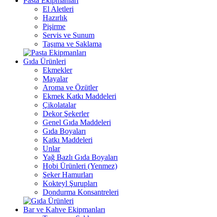
Pasta Ekipmanları
El Aletleri
Hazırlık
Pişirme
Servis ve Sunum
Taşıma ve Saklama
Gıda Ürünleri
Ekmekler
Mayalar
Aroma ve Özütler
Ekmek Katkı Maddeleri
Çikolatalar
Dekor Şekerler
Genel Gıda Maddeleri
Gıda Boyaları
Katkı Maddeleri
Unlar
Yağ Bazlı Gıda Boyaları
Hobi Ürünleri (Yenmez)
Şeker Hamurları
Kokteyl Şurupları
Dondurma Konsantreleri
Bar ve Kahve Ekipmanları