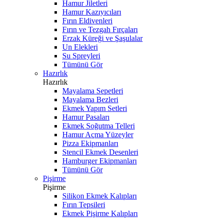
Hamur Jiletleri
Hamur Kazıyıcıları
Fırın Eldivenleri
Fırın ve Tezgah Fırçaları
Erzak Küreği ve Şaşulalar
Un Elekleri
Su Spreyleri
Tümünü Gör
Hazırlık
Hazırlık
Mayalama Sepetleri
Mayalama Bezleri
Ekmek Yapım Setleri
Hamur Pasaları
Ekmek Soğutma Telleri
Hamur Açma Yüzeyler
Pizza Ekipmanları
Stencil Ekmek Desenleri
Hamburger Ekipmanları
Tümünü Gör
Pişirme
Pişirme
Silikon Ekmek Kalıpları
Fırın Tepsileri
Ekmek Pişirme Kalıpları