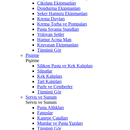
Çikolata Ekipmanları
Dondurma Ekipmanları
Şeker Hamuru Ekipmanları
Krema Duyları
Krema Torba ve Pompaları
Pasta Sıvama Standları
Volovan Setler
Hamur Açma Matı
Kruvasan Ekipmanları
Tümünü Gör
Pişirme
Pişirme
Silikon Pasta ve Kek Kalıpları
Silpatlar
Kek Kalıpları
Tart Kalıpları
Parfe ve Çemberler
Tümünü Gör
Servis ve Sunum
Servis ve Sunum
Pasta Altlıkları
Fanuslar
Kanepe Çatalları
Mumlar ve Pasta Yazıları
Tümünü Gör