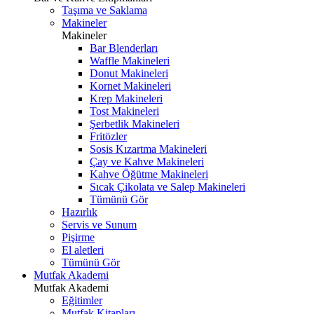
Taşıma ve Saklama
Makineler
Makineler
Bar Blenderları
Waffle Makineleri
Donut Makineleri
Kornet Makineleri
Krep Makineleri
Tost Makineleri
Şerbetlik Makineleri
Fritözler
Sosis Kızartma Makineleri
Çay ve Kahve Makineleri
Kahve Öğütme Makineleri
Sıcak Çikolata ve Salep Makineleri
Tümünü Gör
Hazırlık
Servis ve Sunum
Pişirme
El aletleri
Tümünü Gör
Mutfak Akademi
Mutfak Akademi
Eğitimler
Mutfak Kitapları