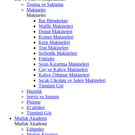
Taşıma ve Saklama
Makineler
Makineler
Bar Blenderları
Waffle Makineleri
Donut Makineleri
Kornet Makineleri
Krep Makineleri
Tost Makineleri
Şerbetlik Makineleri
Fritözler
Sosis Kızartma Makineleri
Çay ve Kahve Makineleri
Kahve Öğütme Makineleri
Sıcak Çikolata ve Salep Makineleri
Tümünü Gör
Hazırlık
Servis ve Sunum
Pişirme
El aletleri
Tümünü Gör
Mutfak Akademi
Mutfak Akademi
Eğitimler
Mutfak Kitapları