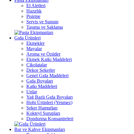
Pasta Ekipmanları
El Aletleri
Hazırlık
Pişirme
Servis ve Sunum
Taşıma ve Saklama
Gıda Ürünleri
Ekmekler
Mayalar
Aroma ve Özütler
Ekmek Katkı Maddeleri
Çikolatalar
Dekor Şekerler
Genel Gıda Maddeleri
Gıda Boyaları
Katkı Maddeleri
Unlar
Yağ Bazlı Gıda Boyaları
Hobi Ürünleri (Yenmez)
Şeker Hamurları
Kokteyl Şurupları
Dondurma Konsantreleri
Bar ve Kahve Ekipmanları