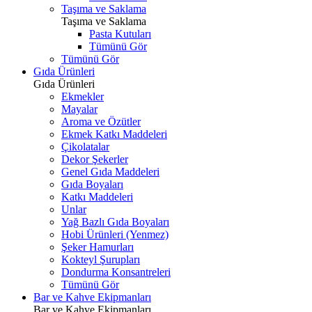
Taşıma ve Saklama
Taşıma ve Saklama
Pasta Kutuları
Tümünü Gör
Tümünü Gör
Gıda Ürünleri
Gıda Ürünleri
Ekmekler
Mayalar
Aroma ve Özütler
Ekmek Katkı Maddeleri
Çikolatalar
Dekor Şekerler
Genel Gıda Maddeleri
Gıda Boyaları
Katkı Maddeleri
Unlar
Yağ Bazlı Gıda Boyaları
Hobi Ürünleri (Yenmez)
Şeker Hamurları
Kokteyl Şurupları
Dondurma Konsantreleri
Tümünü Gör
Bar ve Kahve Ekipmanları
Bar ve Kahve Ekipmanları