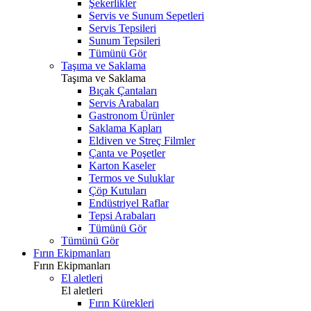
Şekerlikler
Servis ve Sunum Sepetleri
Servis Tepsileri
Sunum Tepsileri
Tümünü Gör
Taşıma ve Saklama
Taşıma ve Saklama
Bıçak Çantaları
Servis Arabaları
Gastronom Ürünler
Saklama Kapları
Eldiven ve Streç Filmler
Çanta ve Poşetler
Karton Kaseler
Termos ve Suluklar
Çöp Kutuları
Endüstriyel Raflar
Tepsi Arabaları
Tümünü Gör
Tümünü Gör
Fırın Ekipmanları
Fırın Ekipmanları
El aletleri
El aletleri
Fırın Kürekleri