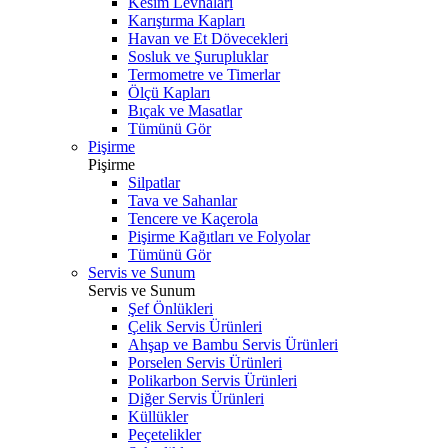
Kesim Levhaları
Karıştırma Kapları
Havan ve Et Dövecekleri
Sosluk ve Şurupluklar
Termometre ve Timerlar
Ölçü Kapları
Bıçak ve Masatlar
Tümünü Gör
Pişirme
Pişirme
Silpatlar
Tava ve Sahanlar
Tencere ve Kaçerola
Pişirme Kağıtları ve Folyolar
Tümünü Gör
Servis ve Sunum
Servis ve Sunum
Şef Önlükleri
Çelik Servis Ürünleri
Ahşap ve Bambu Servis Ürünleri
Porselen Servis Ürünleri
Polikarbon Servis Ürünleri
Diğer Servis Ürünleri
Küllükler
Peçetelikler