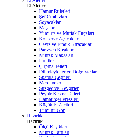
El Aletleri
El Aletleri
Hamur Ruletleri
Şef Cımbızları
Soyacaklar
Maşalar
Yumurta ve Mutfak Fırçaları
Konserve Açacakları
Ceviz ve Fındık Kıracakları
Parizyen Kaşıklar
Mutfak Makasları
Huniler
Çırpma Telleri
Dilimleyiciler ve Doğrayıcılar
Spatula Çeşitleri
Merdaneler
Süzgeç ve Kevgirler
Peynir Kesme Telleri
Hamburger Pressleri
Küçük El Aletleri
Tümünü Gör
Hazırlık
Hazırlık
Ölçü Kaşıkları
Mutfak Tartıları