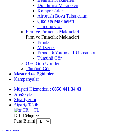
Benmari Makineleri
Dondurma Makineleri
Kompresörler
Airbrush Boya Tabancaları
Çikolata Makineleri
Tümünü Gör
Fırın ve Fırıncılık Makineleri
Fırın ve Fırıncılık Makineleri
Fırınlar
Mikserler
Fırıncılık Yardımcı Ekipmanları
Tümünü Gör
Özel Gün Ürünleri
Tümünü Gör
Masterclass Eğitimler
Kampanyalar
Müşteri Hizmetleri :
0850 441 34 43
AnaSayfa
Siparişlerim
Sipariş Takibi
TR − TL
Dil
Para Birimi