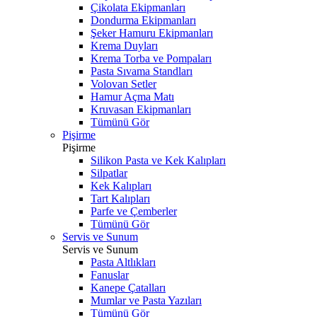
Çikolata Ekipmanları
Dondurma Ekipmanları
Şeker Hamuru Ekipmanları
Krema Duyları
Krema Torba ve Pompaları
Pasta Sıvama Standları
Volovan Setler
Hamur Açma Matı
Kruvasan Ekipmanları
Tümünü Gör
Pişirme
Pişirme
Silikon Pasta ve Kek Kalıpları
Silpatlar
Kek Kalıpları
Tart Kalıpları
Parfe ve Çemberler
Tümünü Gör
Servis ve Sunum
Servis ve Sunum
Pasta Altlıkları
Fanuslar
Kanepe Çatalları
Mumlar ve Pasta Yazıları
Tümünü Gör