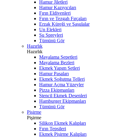
Hamur Jiletleri
Hamur Kazıyıcıları
Fırın Eldivenleri
Fırın ve Tezgah Fırçaları
Erzak Küreği ve Şaşulalar
Un Elekleri
Su Spreyleri
Tümünü Gör
Hazırlık
Hazırlık
Mayalama Sepetleri
Mayalama Bezleri
Ekmek Yapım Setleri
Hamur Pasaları
Ekmek Soğutma Telleri
Hamur Açma Yüzeyler
Pizza Ekipmanları
Stencil Ekmek Desenleri
Hamburger Ekipmanları
Tümünü Gör
Pişirme
Pişirme
Silikon Ekmek Kalıpları
Fırın Tepsileri
Ekmek Pişirme Kalıpları