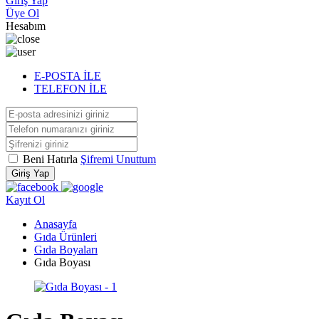
Giriş Yap
Üye Ol
Hesabım
E-POSTA İLE
TELEFON İLE
Beni Hatırla
Şifremi Unuttum
Giriş Yap
Kayıt Ol
Anasayfa
Gıda Ürünleri
Gıda Boyaları
Gıda Boyası