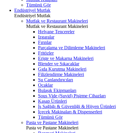
Tümünü Gör
Endüstriyel Mutfak
Endüstriyel Mutfak
Mutfak ve Restaurant Makineleri
Mutfak ve Restaurant Makineleri
Helvane Tencereler
Izgaralar
Fırınlar
Parçalama ve Dilimleme Makineleri
Fritözler
Erişte ve Makarna Makineleri
Blender ve Sıkacaklar
Gıda Kurutma Makineleri
Filizlendirme Makineleri
Su Canlandırıcıları
Ocaklar
Bulaşık Ekipmanları
Sous Vide (Suvid) Pişirme Cihazları
Kasap Ürünleri
İş Sağlığı & Güvenliği & Hijyen Ürünleri
İçecek Makinaları & Dispenserleri
Tümünü Gör
Pasta ve Pastane Makineleri
Pasta ve Pastane Makineleri