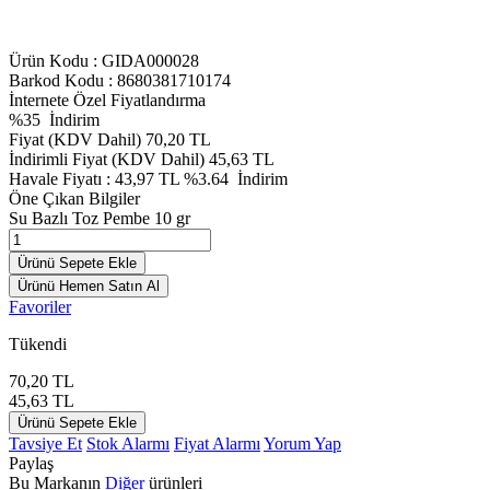
Ürün Kodu :
GIDA000028
Barkod Kodu : 8680381710174
İnternete Özel Fiyatlandırma
%
35
İndirim
Fiyat (KDV Dahil)
70,20
TL
İndirimli Fiyat (KDV Dahil)
45,63
TL
Havale Fiyatı :
43,97
TL
%3.64
İndirim
Öne Çıkan Bilgiler
Su Bazlı Toz Pembe 10 gr
Ürünü Sepete Ekle
Ürünü Hemen Satın Al
Favoriler
Tükendi
70,20
TL
45,63
TL
Ürünü Sepete Ekle
Tavsiye Et
Stok Alarmı
Fiyat Alarmı
Yorum Yap
Paylaş
Bu Markanın
Diğer
ürünleri