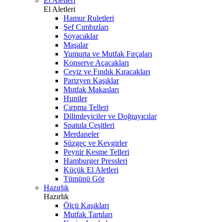
El Aletleri
El Aletleri
Hamur Ruletleri
Şef Cımbızları
Soyacaklar
Maşalar
Yumurta ve Mutfak Fırçaları
Konserve Açacakları
Ceviz ve Fındık Kıracakları
Parizyen Kaşıklar
Mutfak Makasları
Huniler
Çırpma Telleri
Dilimleyiciler ve Doğrayıcılar
Spatula Çeşitleri
Merdaneler
Süzgeç ve Kevgirler
Peynir Kesme Telleri
Hamburger Pressleri
Küçük El Aletleri
Tümünü Gör
Hazırlık
Hazırlık
Ölçü Kaşıkları
Mutfak Tartıları