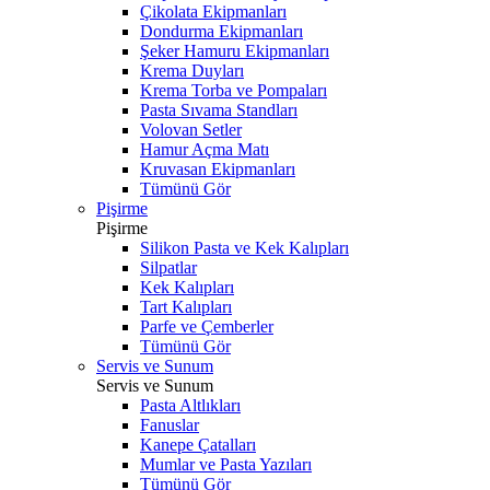
Çikolata Ekipmanları
Dondurma Ekipmanları
Şeker Hamuru Ekipmanları
Krema Duyları
Krema Torba ve Pompaları
Pasta Sıvama Standları
Volovan Setler
Hamur Açma Matı
Kruvasan Ekipmanları
Tümünü Gör
Pişirme
Pişirme
Silikon Pasta ve Kek Kalıpları
Silpatlar
Kek Kalıpları
Tart Kalıpları
Parfe ve Çemberler
Tümünü Gör
Servis ve Sunum
Servis ve Sunum
Pasta Altlıkları
Fanuslar
Kanepe Çatalları
Mumlar ve Pasta Yazıları
Tümünü Gör