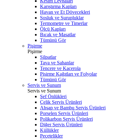
Kesim Levhaları
Karıştırma Kapları
Havan ve Et Dövecekleri
Sosluk ve Şurupluklar
Termometre ve Timerlar
Ölçü Kapları
Bıçak ve Masatlar
Tümünü Gör
Pişirme
Pişirme
Silpatlar
Tava ve Sahanlar
Tencere ve Kaçerola
Pişirme Kağıtları ve Folyolar
Tümünü Gör
Servis ve Sunum
Servis ve Sunum
Şef Önlükleri
Çelik Servis Ürünleri
Ahşap ve Bambu Servis Ürünleri
Porselen Servis Ürünleri
Polikarbon Servis Ürünleri
Diğer Servis Ürünleri
Küllükler
Peçetelikler