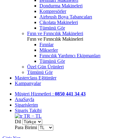
Benmari Makineleri
Dondurma Makineleri
Kompresörler
Airbrush Boya Tabancaları
Çikolata Makineleri
Tümünü Gör
Fırın ve Fırıncılık Makineleri
Fırın ve Fırıncılık Makineleri
Fırınlar
Mikserler
Fırıncılık Yardımcı Ekipmanları
Tümünü Gör
Özel Gün Ürünleri
Tümünü Gör
Masterclass Eğitimler
Kampanyalar
Müşteri Hizmetleri :
0850 441 34 43
AnaSayfa
Siparişlerim
Sipariş Takibi
TR − TL
Dil
Para Birimi