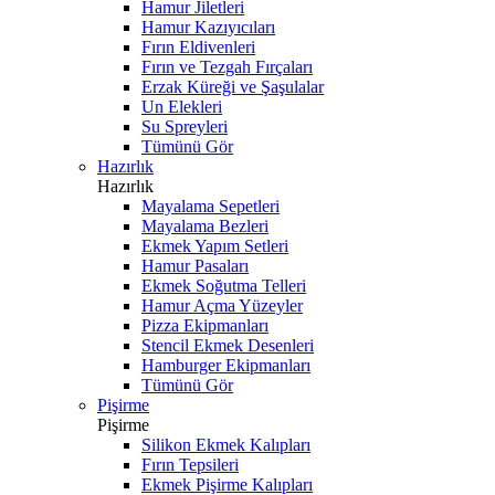
Hamur Jiletleri
Hamur Kazıyıcıları
Fırın Eldivenleri
Fırın ve Tezgah Fırçaları
Erzak Küreği ve Şaşulalar
Un Elekleri
Su Spreyleri
Tümünü Gör
Hazırlık
Hazırlık
Mayalama Sepetleri
Mayalama Bezleri
Ekmek Yapım Setleri
Hamur Pasaları
Ekmek Soğutma Telleri
Hamur Açma Yüzeyler
Pizza Ekipmanları
Stencil Ekmek Desenleri
Hamburger Ekipmanları
Tümünü Gör
Pişirme
Pişirme
Silikon Ekmek Kalıpları
Fırın Tepsileri
Ekmek Pişirme Kalıpları