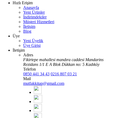
Hızlı Erişim
Anasayfa
Yeni Ürünler
İndirimdekiler
Müşteri Hizmetleri
İletişim
Blog
Üye
Yeni Üyelik
Üye Girişi
İletişim
Adres
Fikirtepe mahallesi mandıra caddesi Mandarins
Rezidans 1/1 E A Blok Dükkan no: 5 Kadıköy
Telefon
0850 441 34 43
0216 807 03 21
Mail
mutfakkitap@gmail.com