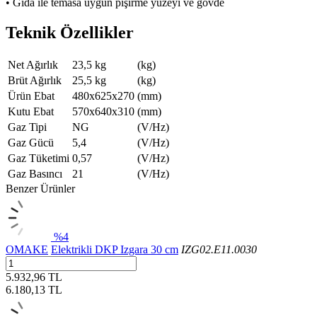
• Gıda ile temasa uygun pişirme yüzeyi ve gövde
Teknik Özellikler
Net Ağırlık
23,5 kg
(kg)
Brüt Ağırlık
25,5 kg
(kg)
Ürün Ebat
480x625x270
(mm)
Kutu Ebat
570x640x310
(mm)
Gaz Tipi
NG
(V/Hz)
Gaz Gücü
5,4
(V/Hz)
Gaz Tüketimi
0,57
(V/Hz)
Gaz Basıncı
21
(V/Hz)
Benzer Ürünler
%4
OMAKE
Elektrikli DKP Izgara 30 cm
IZG02.E11.0030
5.932,96 TL
6.180,13
TL