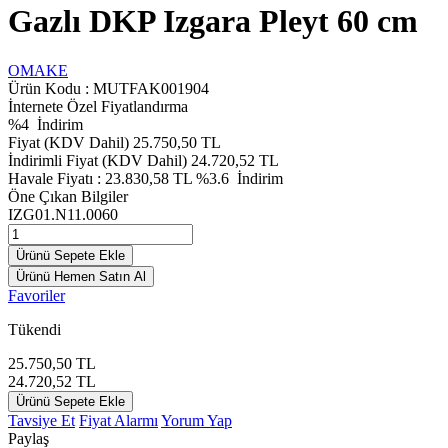
Gazlı DKP Izgara Pleyt 60 cm
OMAKE
Ürün Kodu :
MUTFAK001904
İnternete Özel Fiyatlandırma
%
4
İndirim
Fiyat (KDV Dahil)
25.750,50
TL
İndirimli Fiyat (KDV Dahil)
24.720,52
TL
Havale Fiyatı :
23.830,58
TL
%3.6
İndirim
Öne Çıkan Bilgiler
IZG01.N11.0060
Ürünü Sepete Ekle
Ürünü Hemen Satın Al
Favoriler
Tükendi
25.750,50
TL
24.720,52
TL
Ürünü Sepete Ekle
Tavsiye Et
Fiyat Alarmı
Yorum Yap
Paylaş