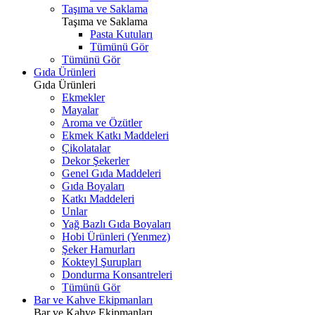
Taşıma ve Saklama
Taşıma ve Saklama
Pasta Kutuları
Tümünü Gör
Tümünü Gör
Gıda Ürünleri
Gıda Ürünleri
Ekmekler
Mayalar
Aroma ve Özütler
Ekmek Katkı Maddeleri
Çikolatalar
Dekor Şekerler
Genel Gıda Maddeleri
Gıda Boyaları
Katkı Maddeleri
Unlar
Yağ Bazlı Gıda Boyaları
Hobi Ürünleri (Yenmez)
Şeker Hamurları
Kokteyl Şurupları
Dondurma Konsantreleri
Tümünü Gör
Bar ve Kahve Ekipmanları
Bar ve Kahve Ekipmanları