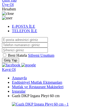
Giriş Yap
Üye Ol
Hesabım
E-POSTA İLE
TELEFON İLE
Beni Hatırla
Şifremi Unuttum
Giriş Yap
Kayıt Ol
Anasayfa
Endüstriyel Mutfak Ekipmanları
Mutfak ve Restaurant Makineleri
Izgaralar
Gazlı DKP Izgara Pleyt 60 cm