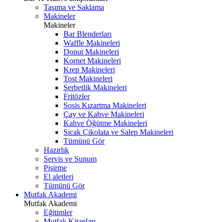
Taşıma ve Saklama
Makineler
Makineler
Bar Blenderları
Waffle Makineleri
Donut Makineleri
Kornet Makineleri
Krep Makineleri
Tost Makineleri
Şerbetlik Makineleri
Fritözler
Sosis Kızartma Makineleri
Çay ve Kahve Makineleri
Kahve Öğütme Makineleri
Sıcak Çikolata ve Salep Makineleri
Tümünü Gör
Hazırlık
Servis ve Sunum
Pişirme
El aletleri
Tümünü Gör
Mutfak Akademi
Mutfak Akademi
Eğitimler
Mutfak Kitapları