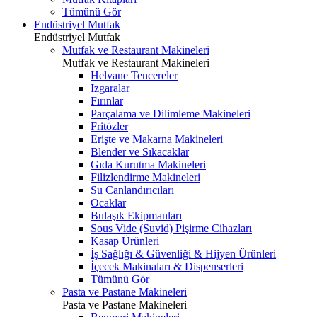
Tümünü Gör
Endüstriyel Mutfak
Endüstriyel Mutfak
Mutfak ve Restaurant Makineleri
Mutfak ve Restaurant Makineleri
Helvane Tencereler
Izgaralar
Fırınlar
Parçalama ve Dilimleme Makineleri
Fritözler
Erişte ve Makarna Makineleri
Blender ve Sıkacaklar
Gıda Kurutma Makineleri
Filizlendirme Makineleri
Su Canlandırıcıları
Ocaklar
Bulaşık Ekipmanları
Sous Vide (Suvid) Pişirme Cihazları
Kasap Ürünleri
İş Sağlığı & Güvenliği & Hijyen Ürünleri
İçecek Makinaları & Dispenserleri
Tümünü Gör
Pasta ve Pastane Makineleri
Pasta ve Pastane Makineleri