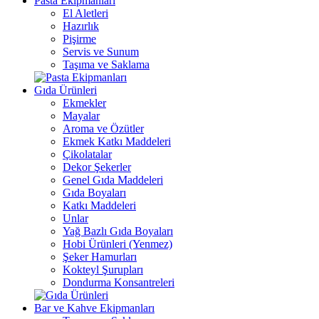
Pasta Ekipmanları
El Aletleri
Hazırlık
Pişirme
Servis ve Sunum
Taşıma ve Saklama
Gıda Ürünleri
Ekmekler
Mayalar
Aroma ve Özütler
Ekmek Katkı Maddeleri
Çikolatalar
Dekor Şekerler
Genel Gıda Maddeleri
Gıda Boyaları
Katkı Maddeleri
Unlar
Yağ Bazlı Gıda Boyaları
Hobi Ürünleri (Yenmez)
Şeker Hamurları
Kokteyl Şurupları
Dondurma Konsantreleri
Bar ve Kahve Ekipmanları