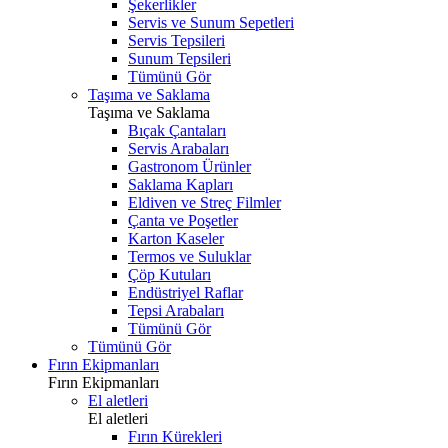
Şekerlikler
Servis ve Sunum Sepetleri
Servis Tepsileri
Sunum Tepsileri
Tümünü Gör
Taşıma ve Saklama
Taşıma ve Saklama
Bıçak Çantaları
Servis Arabaları
Gastronom Ürünler
Saklama Kapları
Eldiven ve Streç Filmler
Çanta ve Poşetler
Karton Kaseler
Termos ve Suluklar
Çöp Kutuları
Endüstriyel Raflar
Tepsi Arabaları
Tümünü Gör
Tümünü Gör
Fırın Ekipmanları
Fırın Ekipmanları
El aletleri
El aletleri
Fırın Kürekleri