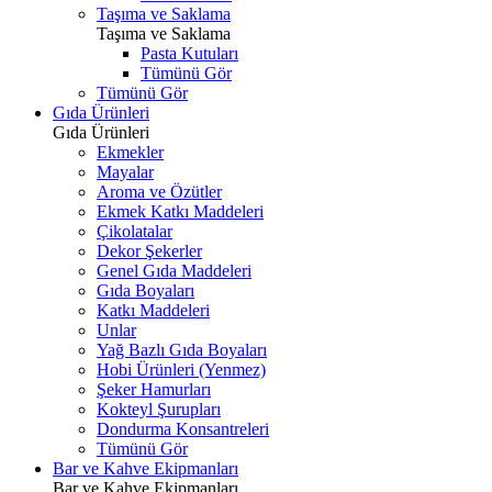
Taşıma ve Saklama
Taşıma ve Saklama
Pasta Kutuları
Tümünü Gör
Tümünü Gör
Gıda Ürünleri
Gıda Ürünleri
Ekmekler
Mayalar
Aroma ve Özütler
Ekmek Katkı Maddeleri
Çikolatalar
Dekor Şekerler
Genel Gıda Maddeleri
Gıda Boyaları
Katkı Maddeleri
Unlar
Yağ Bazlı Gıda Boyaları
Hobi Ürünleri (Yenmez)
Şeker Hamurları
Kokteyl Şurupları
Dondurma Konsantreleri
Tümünü Gör
Bar ve Kahve Ekipmanları
Bar ve Kahve Ekipmanları