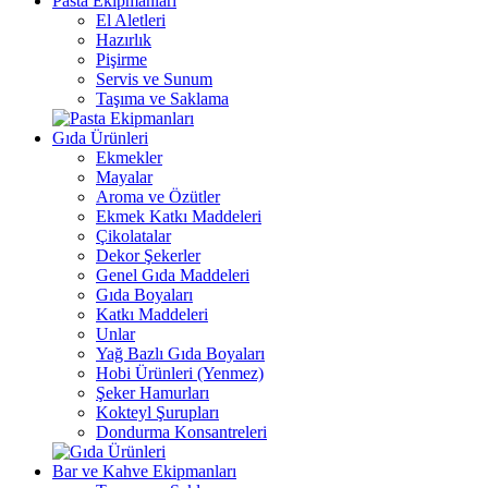
Pasta Ekipmanları
El Aletleri
Hazırlık
Pişirme
Servis ve Sunum
Taşıma ve Saklama
Gıda Ürünleri
Ekmekler
Mayalar
Aroma ve Özütler
Ekmek Katkı Maddeleri
Çikolatalar
Dekor Şekerler
Genel Gıda Maddeleri
Gıda Boyaları
Katkı Maddeleri
Unlar
Yağ Bazlı Gıda Boyaları
Hobi Ürünleri (Yenmez)
Şeker Hamurları
Kokteyl Şurupları
Dondurma Konsantreleri
Bar ve Kahve Ekipmanları