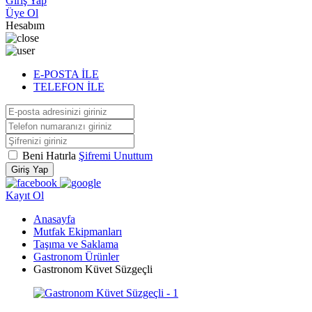
Giriş Yap
Üye Ol
Hesabım
E-POSTA İLE
TELEFON İLE
Beni Hatırla
Şifremi Unuttum
Giriş Yap
Kayıt Ol
Anasayfa
Mutfak Ekipmanları
Taşıma ve Saklama
Gastronom Ürünler
Gastronom Küvet Süzgeçli