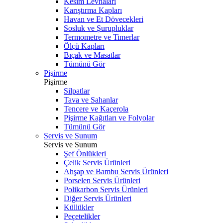
Kesim Levhaları
Karıştırma Kapları
Havan ve Et Dövecekleri
Sosluk ve Şurupluklar
Termometre ve Timerlar
Ölçü Kapları
Bıçak ve Masatlar
Tümünü Gör
Pişirme
Pişirme
Silpatlar
Tava ve Sahanlar
Tencere ve Kaçerola
Pişirme Kağıtları ve Folyolar
Tümünü Gör
Servis ve Sunum
Servis ve Sunum
Şef Önlükleri
Çelik Servis Ürünleri
Ahşap ve Bambu Servis Ürünleri
Porselen Servis Ürünleri
Polikarbon Servis Ürünleri
Diğer Servis Ürünleri
Küllükler
Peçetelikler