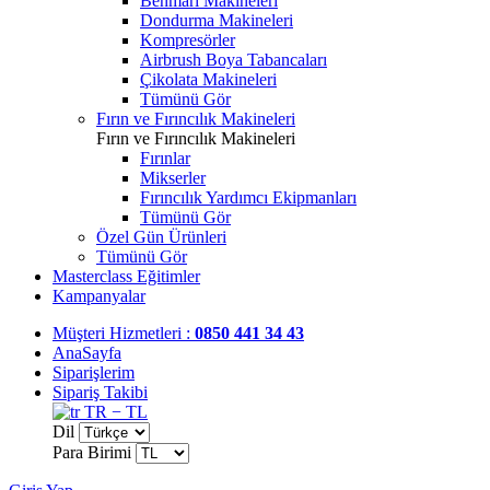
Benmari Makineleri
Dondurma Makineleri
Kompresörler
Airbrush Boya Tabancaları
Çikolata Makineleri
Tümünü Gör
Fırın ve Fırıncılık Makineleri
Fırın ve Fırıncılık Makineleri
Fırınlar
Mikserler
Fırıncılık Yardımcı Ekipmanları
Tümünü Gör
Özel Gün Ürünleri
Tümünü Gör
Masterclass Eğitimler
Kampanyalar
Müşteri Hizmetleri :
0850 441 34 43
AnaSayfa
Siparişlerim
Sipariş Takibi
TR − TL
Dil
Para Birimi