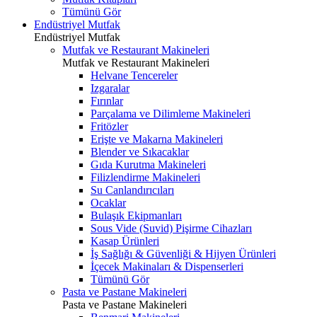
Tümünü Gör
Endüstriyel Mutfak
Endüstriyel Mutfak
Mutfak ve Restaurant Makineleri
Mutfak ve Restaurant Makineleri
Helvane Tencereler
Izgaralar
Fırınlar
Parçalama ve Dilimleme Makineleri
Fritözler
Erişte ve Makarna Makineleri
Blender ve Sıkacaklar
Gıda Kurutma Makineleri
Filizlendirme Makineleri
Su Canlandırıcıları
Ocaklar
Bulaşık Ekipmanları
Sous Vide (Suvid) Pişirme Cihazları
Kasap Ürünleri
İş Sağlığı & Güvenliği & Hijyen Ürünleri
İçecek Makinaları & Dispenserleri
Tümünü Gör
Pasta ve Pastane Makineleri
Pasta ve Pastane Makineleri