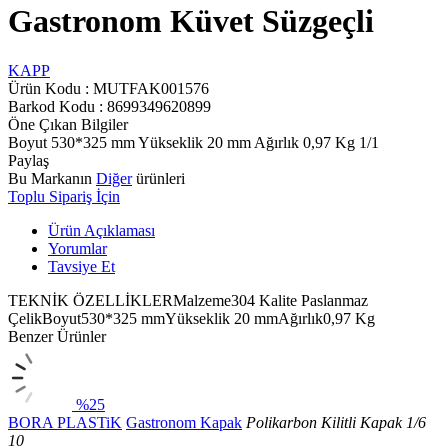
Gastronom Küvet Süzgeçli
KAPP
Ürün Kodu :
MUTFAK001576
Barkod Kodu : 8699349620899
Öne Çıkan Bilgiler
Boyut 530*325 mm Yükseklik 20 mm Ağırlık 0,97 Kg 1/1
Paylaş
Bu Markanın
Diğer
ürünleri
Toplu Sipariş İçin
Ürün Açıklaması
Yorumlar
Tavsiye Et
TEKNİK ÖZELLİKLERMalzeme304 Kalite Paslanmaz
ÇelikBoyut530*325 mmYükseklik 20 mmAğırlık0,97 Kg
Benzer Ürünler
%25
BORA PLASTiK
Gastronom Kapak
Polikarbon Kilitli Kapak 1/6
10