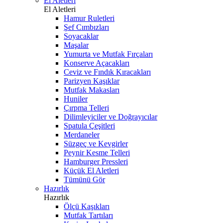
El Aletleri
El Aletleri
Hamur Ruletleri
Şef Cımbızları
Soyacaklar
Maşalar
Yumurta ve Mutfak Fırçaları
Konserve Açacakları
Ceviz ve Fındık Kıracakları
Parizyen Kaşıklar
Mutfak Makasları
Huniler
Çırpma Telleri
Dilimleyiciler ve Doğrayıcılar
Spatula Çeşitleri
Merdaneler
Süzgeç ve Kevgirler
Peynir Kesme Telleri
Hamburger Pressleri
Küçük El Aletleri
Tümünü Gör
Hazırlık
Hazırlık
Ölçü Kaşıkları
Mutfak Tartıları