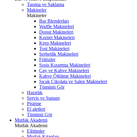
Taşıma ve Saklama
Makineler
Makineler
Bar Blenderları
Waffle Makineleri
Donut Makineleri
Kornet Makineleri
Krep Makineleri
Tost Makineleri
Şerbetlik Makineleri
Fritözler
Sosis Kızartma Makineleri
Çay ve Kahve Makineleri
Kahve Öğütme Makineleri
Sıcak Çikolata ve Salep Makineleri
Tümünü Gör
Hazırlık
Servis ve Sunum
Pişirme
El aletleri
Tümünü Gör
Mutfak Akademi
Mutfak Akademi
Eğitimler
Mutfak Kitapları