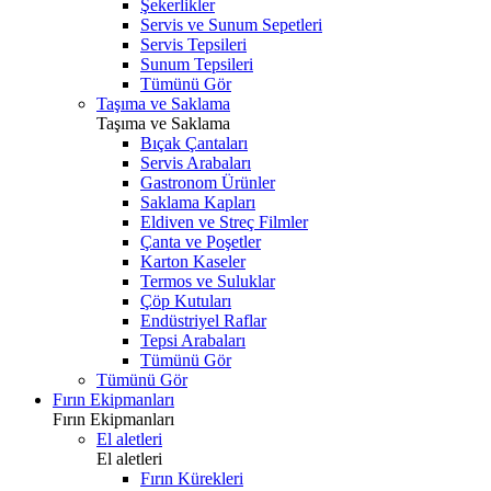
Şekerlikler
Servis ve Sunum Sepetleri
Servis Tepsileri
Sunum Tepsileri
Tümünü Gör
Taşıma ve Saklama
Taşıma ve Saklama
Bıçak Çantaları
Servis Arabaları
Gastronom Ürünler
Saklama Kapları
Eldiven ve Streç Filmler
Çanta ve Poşetler
Karton Kaseler
Termos ve Suluklar
Çöp Kutuları
Endüstriyel Raflar
Tepsi Arabaları
Tümünü Gör
Tümünü Gör
Fırın Ekipmanları
Fırın Ekipmanları
El aletleri
El aletleri
Fırın Kürekleri