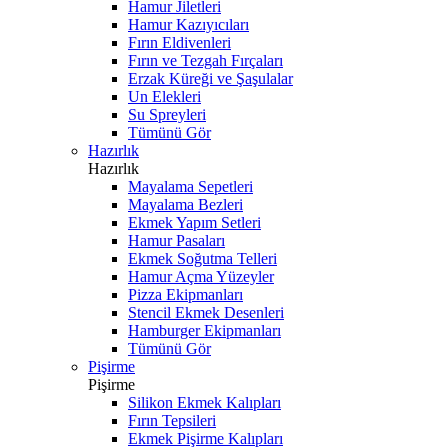
Hamur Jiletleri
Hamur Kazıyıcıları
Fırın Eldivenleri
Fırın ve Tezgah Fırçaları
Erzak Küreği ve Şaşulalar
Un Elekleri
Su Spreyleri
Tümünü Gör
Hazırlık
Hazırlık
Mayalama Sepetleri
Mayalama Bezleri
Ekmek Yapım Setleri
Hamur Pasaları
Ekmek Soğutma Telleri
Hamur Açma Yüzeyler
Pizza Ekipmanları
Stencil Ekmek Desenleri
Hamburger Ekipmanları
Tümünü Gör
Pişirme
Pişirme
Silikon Ekmek Kalıpları
Fırın Tepsileri
Ekmek Pişirme Kalıpları