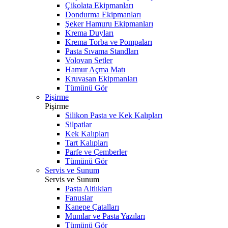
Çikolata Ekipmanları
Dondurma Ekipmanları
Şeker Hamuru Ekipmanları
Krema Duyları
Krema Torba ve Pompaları
Pasta Sıvama Standları
Volovan Setler
Hamur Açma Matı
Kruvasan Ekipmanları
Tümünü Gör
Pişirme
Pişirme
Silikon Pasta ve Kek Kalıpları
Silpatlar
Kek Kalıpları
Tart Kalıpları
Parfe ve Çemberler
Tümünü Gör
Servis ve Sunum
Servis ve Sunum
Pasta Altlıkları
Fanuslar
Kanepe Çatalları
Mumlar ve Pasta Yazıları
Tümünü Gör