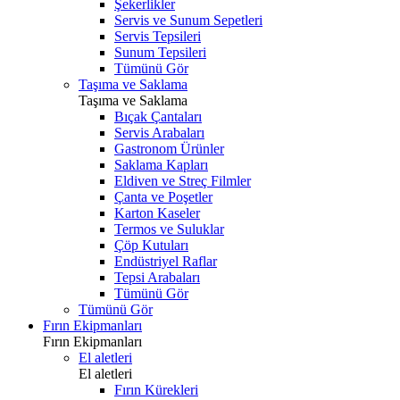
Şekerlikler
Servis ve Sunum Sepetleri
Servis Tepsileri
Sunum Tepsileri
Tümünü Gör
Taşıma ve Saklama
Taşıma ve Saklama
Bıçak Çantaları
Servis Arabaları
Gastronom Ürünler
Saklama Kapları
Eldiven ve Streç Filmler
Çanta ve Poşetler
Karton Kaseler
Termos ve Suluklar
Çöp Kutuları
Endüstriyel Raflar
Tepsi Arabaları
Tümünü Gör
Tümünü Gör
Fırın Ekipmanları
Fırın Ekipmanları
El aletleri
El aletleri
Fırın Kürekleri