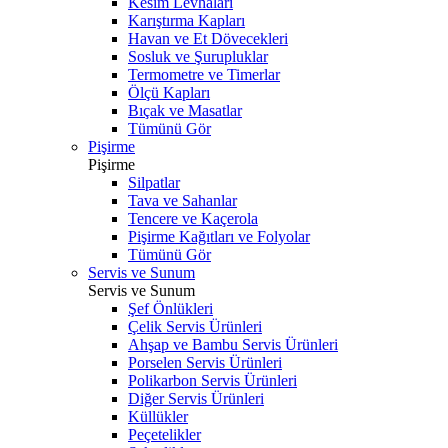
Kesim Levhaları
Karıştırma Kapları
Havan ve Et Dövecekleri
Sosluk ve Şurupluklar
Termometre ve Timerlar
Ölçü Kapları
Bıçak ve Masatlar
Tümünü Gör
Pişirme
Pişirme
Silpatlar
Tava ve Sahanlar
Tencere ve Kaçerola
Pişirme Kağıtları ve Folyolar
Tümünü Gör
Servis ve Sunum
Servis ve Sunum
Şef Önlükleri
Çelik Servis Ürünleri
Ahşap ve Bambu Servis Ürünleri
Porselen Servis Ürünleri
Polikarbon Servis Ürünleri
Diğer Servis Ürünleri
Küllükler
Peçetelikler