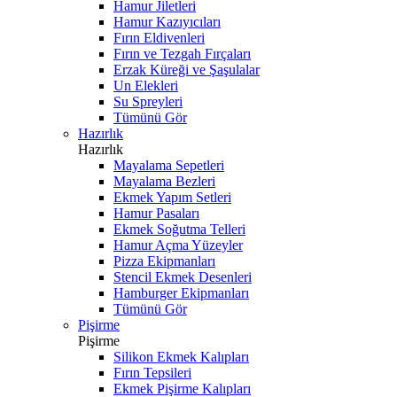
Hamur Jiletleri
Hamur Kazıyıcıları
Fırın Eldivenleri
Fırın ve Tezgah Fırçaları
Erzak Küreği ve Şaşulalar
Un Elekleri
Su Spreyleri
Tümünü Gör
Hazırlık
Hazırlık
Mayalama Sepetleri
Mayalama Bezleri
Ekmek Yapım Setleri
Hamur Pasaları
Ekmek Soğutma Telleri
Hamur Açma Yüzeyler
Pizza Ekipmanları
Stencil Ekmek Desenleri
Hamburger Ekipmanları
Tümünü Gör
Pişirme
Pişirme
Silikon Ekmek Kalıpları
Fırın Tepsileri
Ekmek Pişirme Kalıpları