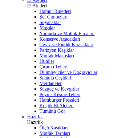
El Aletleri
El Aletleri
Hamur Ruletleri
Şef Cımbızları
Soyacaklar
Maşalar
Yumurta ve Mutfak Fırçaları
Konserve Açacakları
Ceviz ve Fındık Kıracakları
Parizyen Kaşıklar
Mutfak Makasları
Huniler
Çırpma Telleri
Dilimleyiciler ve Doğrayıcılar
Spatula Çeşitleri
Merdaneler
Süzgeç ve Kevgirler
Peynir Kesme Telleri
Hamburger Pressleri
Küçük El Aletleri
Tümünü Gör
Hazırlık
Hazırlık
Ölçü Kaşıkları
Mutfak Tartıları