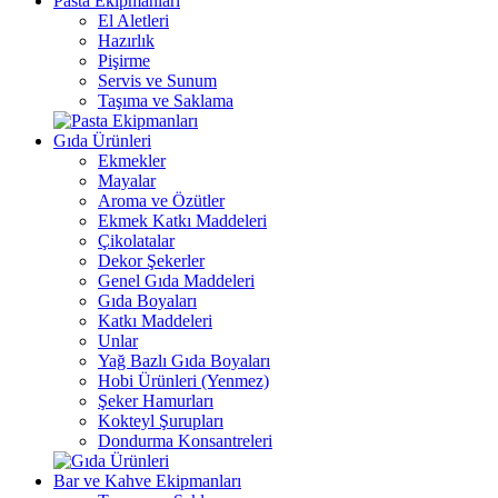
Pasta Ekipmanları
El Aletleri
Hazırlık
Pişirme
Servis ve Sunum
Taşıma ve Saklama
Gıda Ürünleri
Ekmekler
Mayalar
Aroma ve Özütler
Ekmek Katkı Maddeleri
Çikolatalar
Dekor Şekerler
Genel Gıda Maddeleri
Gıda Boyaları
Katkı Maddeleri
Unlar
Yağ Bazlı Gıda Boyaları
Hobi Ürünleri (Yenmez)
Şeker Hamurları
Kokteyl Şurupları
Dondurma Konsantreleri
Bar ve Kahve Ekipmanları