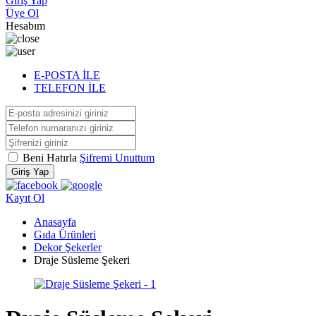
Giriş Yap
Üye Ol
Hesabım
E-POSTA İLE
TELEFON İLE
Beni Hatırla
Şifremi Unuttum
Giriş Yap
Kayıt Ol
Anasayfa
Gıda Ürünleri
Dekor Şekerler
Draje Süsleme Şekeri