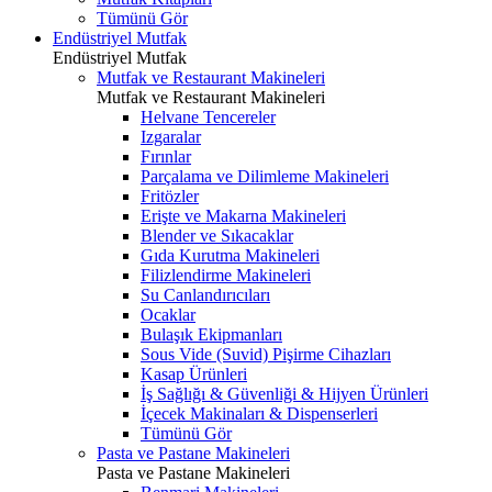
Tümünü Gör
Endüstriyel Mutfak
Endüstriyel Mutfak
Mutfak ve Restaurant Makineleri
Mutfak ve Restaurant Makineleri
Helvane Tencereler
Izgaralar
Fırınlar
Parçalama ve Dilimleme Makineleri
Fritözler
Erişte ve Makarna Makineleri
Blender ve Sıkacaklar
Gıda Kurutma Makineleri
Filizlendirme Makineleri
Su Canlandırıcıları
Ocaklar
Bulaşık Ekipmanları
Sous Vide (Suvid) Pişirme Cihazları
Kasap Ürünleri
İş Sağlığı & Güvenliği & Hijyen Ürünleri
İçecek Makinaları & Dispenserleri
Tümünü Gör
Pasta ve Pastane Makineleri
Pasta ve Pastane Makineleri