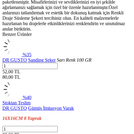
paketlenmiştir. Misafirlerinizi ve sevdiklerinizi en iyi şekilde
ağırlamanızı sağlamak için özel bir özenle hazırlanmıştır.Özel
anlarınızı tatlandırmak ve estetik bir dokunuş katmak için Renkli
Draje Süsleme Şekeri tercihiniz olun. En kaliteli malzemelerle
hazırlanan bu drajelerle etkinliklerinizi renklendirin ve unutulmaz
anılar biriktirin.
Benzer Ürünler
%35
DR GUSTO
Sanding Şeker
Sarı Renk 100 GR
52,00 TL
80,00
TL
%40
Stoktan Teslim
DR GUSTO
Gümüş İmitasyon Varak
16X16CM 8 Yaprak