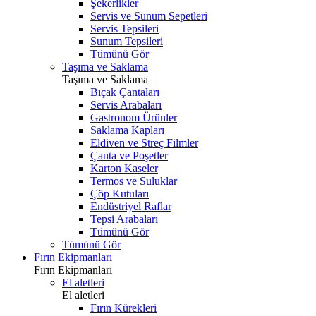
Şekerlikler
Servis ve Sunum Sepetleri
Servis Tepsileri
Sunum Tepsileri
Tümünü Gör
Taşıma ve Saklama
Taşıma ve Saklama
Bıçak Çantaları
Servis Arabaları
Gastronom Ürünler
Saklama Kapları
Eldiven ve Streç Filmler
Çanta ve Poşetler
Karton Kaseler
Termos ve Suluklar
Çöp Kutuları
Endüstriyel Raflar
Tepsi Arabaları
Tümünü Gör
Tümünü Gör
Fırın Ekipmanları
Fırın Ekipmanları
El aletleri
El aletleri
Fırın Kürekleri