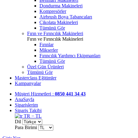
Benmari Makineleri
Dondurma Makineleri
Kompresörler
Airbrush Boya Tabancaları
Çikolata Makineleri
Tümünü Gör
Fırın ve Fırıncılık Makineleri
Fırın ve Fırıncılık Makineleri
Fırınlar
Mikserler
Fırıncılık Yardımcı Ekipmanları
Tümünü Gör
Özel Gün Ürünleri
Tümünü Gör
Masterclass Eğitimler
Kampanyalar
Müşteri Hizmetleri :
0850 441 34 43
AnaSayfa
Siparişlerim
Sipariş Takibi
TR − TL
Dil
Para Birimi