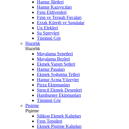
Hamur Jiletleri
Hamur Kazıyıcıları
Fırın Eldivenleri
Fırın ve Tezgah Fırçaları
Erzak Küreği ve Şaşulalar
Un Elekleri
Su Spreyleri
Tümünü Gör
Hazırlık
Hazırlık
Mayalama Sepetleri
Mayalama Bezleri
Ekmek Yapım Setleri
Hamur Pasaları
Ekmek Soğutma Telleri
Hamur Açma Yüzeyler
Pizza Ekipmanları
Stencil Ekmek Desenleri
Hamburger Ekipmanları
Tümünü Gör
Pişirme
Pişirme
Silikon Ekmek Kalıpları
Fırın Tepsileri
Ekmek Pişirme Kalıpları