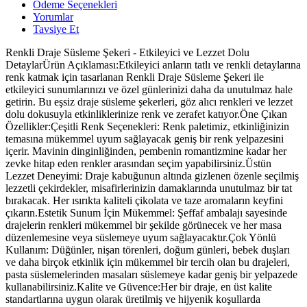
Ödeme Seçenekleri
Yorumlar
Tavsiye Et
Renkli Draje Süsleme Şekeri - Etkileyici ve Lezzet Dolu
DetaylarÜrün Açıklaması:Etkileyici anların tatlı ve renkli detaylarına
renk katmak için tasarlanan Renkli Draje Süsleme Şekeri ile
etkileyici sunumlarınızı ve özel günlerinizi daha da unutulmaz hale
getirin. Bu eşsiz draje süsleme şekerleri, göz alıcı renkleri ve lezzet
dolu dokusuyla etkinliklerinize renk ve zerafet katıyor.Öne Çıkan
Özellikler:Çeşitli Renk Seçenekleri: Renk paletimiz, etkinliğinizin
temasına mükemmel uyum sağlayacak geniş bir renk yelpazesini
içerir. Mavinin dinginliğinden, pembenin romantizmine kadar her
zevke hitap eden renkler arasından seçim yapabilirsiniz.Üstün
Lezzet Deneyimi: Draje kabuğunun altında gizlenen özenle seçilmiş
lezzetli çekirdekler, misafirlerinizin damaklarında unutulmaz bir tat
bırakacak. Her ısırıkta kaliteli çikolata ve taze aromaların keyfini
çıkarın.Estetik Sunum İçin Mükemmel: Şeffaf ambalajı sayesinde
drajelerin renkleri mükemmel bir şekilde görünecek ve her masa
düzenlemesine veya süslemeye uyum sağlayacaktır.Çok Yönlü
Kullanım: Düğünler, nişan törenleri, doğum günleri, bebek duşları
ve daha birçok etkinlik için mükemmel bir tercih olan bu drajeleri,
pasta süslemelerinden masaları süslemeye kadar geniş bir yelpazede
kullanabilirsiniz.Kalite ve Güvence:Her bir draje, en üst kalite
standartlarına uygun olarak üretilmiş ve hijyenik koşullarda