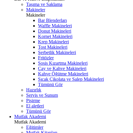
Taşıma ve Saklama
Makineler
Makineler
Bar Blenderları
Waffle Makineleri
Donut Makineleri
Kornet Makineleri
Krep Makineleri
Tost Makineleri
Şerbetlik Makineleri
Fritözler
Sosis Kızartma Makineleri
Çay ve Kahve Makineleri
Kahve Öğütme Makineleri
Sıcak Çikolata ve Salep Makineleri
Tümünü Gör
Hazırlık
Servis ve Sunum
Pişirme
El aletleri
Tümünü Gör
Mutfak Akademi
Mutfak Akademi
Eğitimler
Mutfak Kitapları