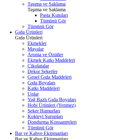
Taşıma ve Saklama
Taşıma ve Saklama
Pasta Kutuları
Tümünü Gör
Tümünü Gör
Gıda Ürünleri
Gıda Ürünleri
Ekmekler
Mayalar
Aroma ve Özütler
Ekmek Katkı Maddeleri
Çikolatalar
Dekor Şekerler
Genel Gıda Maddeleri
Gıda Boyaları
Katkı Maddeleri
Unlar
Yağ Bazlı Gıda Boyaları
Hobi Ürünleri (Yenmez)
Şeker Hamurları
Kokteyl Şurupları
Dondurma Konsantreleri
Tümünü Gör
Bar ve Kahve Ekipmanları
Bar ve Kahve Ekipmanları