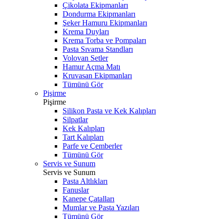
Çikolata Ekipmanları
Dondurma Ekipmanları
Şeker Hamuru Ekipmanları
Krema Duyları
Krema Torba ve Pompaları
Pasta Sıvama Standları
Volovan Setler
Hamur Açma Matı
Kruvasan Ekipmanları
Tümünü Gör
Pişirme
Pişirme
Silikon Pasta ve Kek Kalıpları
Silpatlar
Kek Kalıpları
Tart Kalıpları
Parfe ve Çemberler
Tümünü Gör
Servis ve Sunum
Servis ve Sunum
Pasta Altlıkları
Fanuslar
Kanepe Çatalları
Mumlar ve Pasta Yazıları
Tümünü Gör