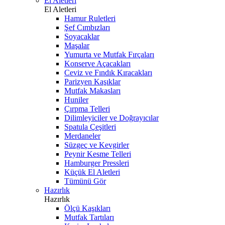
El Aletleri
El Aletleri
Hamur Ruletleri
Şef Cımbızları
Soyacaklar
Maşalar
Yumurta ve Mutfak Fırçaları
Konserve Açacakları
Ceviz ve Fındık Kıracakları
Parizyen Kaşıklar
Mutfak Makasları
Huniler
Çırpma Telleri
Dilimleyiciler ve Doğrayıcılar
Spatula Çeşitleri
Merdaneler
Süzgeç ve Kevgirler
Peynir Kesme Telleri
Hamburger Pressleri
Küçük El Aletleri
Tümünü Gör
Hazırlık
Hazırlık
Ölçü Kaşıkları
Mutfak Tartıları