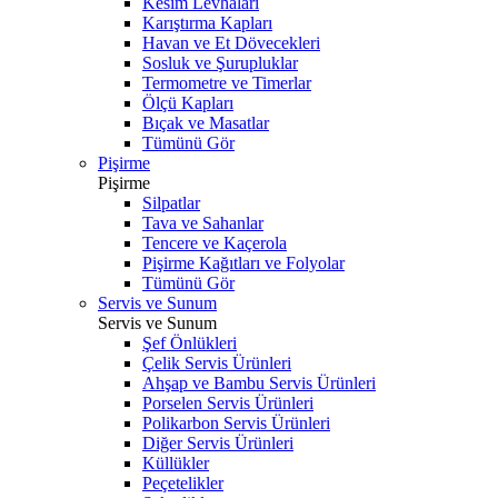
Kesim Levhaları
Karıştırma Kapları
Havan ve Et Dövecekleri
Sosluk ve Şurupluklar
Termometre ve Timerlar
Ölçü Kapları
Bıçak ve Masatlar
Tümünü Gör
Pişirme
Pişirme
Silpatlar
Tava ve Sahanlar
Tencere ve Kaçerola
Pişirme Kağıtları ve Folyolar
Tümünü Gör
Servis ve Sunum
Servis ve Sunum
Şef Önlükleri
Çelik Servis Ürünleri
Ahşap ve Bambu Servis Ürünleri
Porselen Servis Ürünleri
Polikarbon Servis Ürünleri
Diğer Servis Ürünleri
Küllükler
Peçetelikler