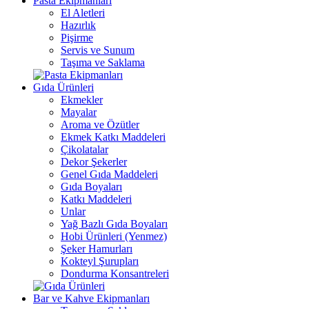
Pasta Ekipmanları
El Aletleri
Hazırlık
Pişirme
Servis ve Sunum
Taşıma ve Saklama
Gıda Ürünleri
Ekmekler
Mayalar
Aroma ve Özütler
Ekmek Katkı Maddeleri
Çikolatalar
Dekor Şekerler
Genel Gıda Maddeleri
Gıda Boyaları
Katkı Maddeleri
Unlar
Yağ Bazlı Gıda Boyaları
Hobi Ürünleri (Yenmez)
Şeker Hamurları
Kokteyl Şurupları
Dondurma Konsantreleri
Bar ve Kahve Ekipmanları