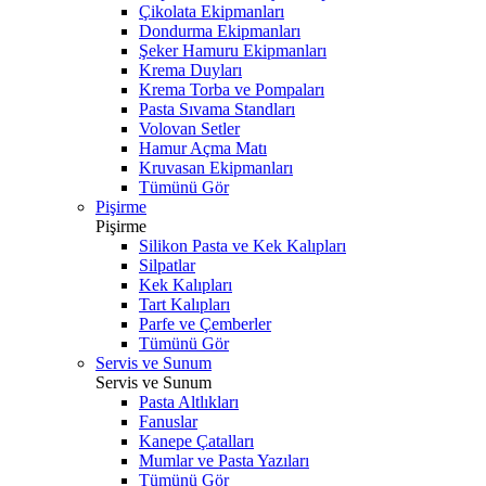
Çikolata Ekipmanları
Dondurma Ekipmanları
Şeker Hamuru Ekipmanları
Krema Duyları
Krema Torba ve Pompaları
Pasta Sıvama Standları
Volovan Setler
Hamur Açma Matı
Kruvasan Ekipmanları
Tümünü Gör
Pişirme
Pişirme
Silikon Pasta ve Kek Kalıpları
Silpatlar
Kek Kalıpları
Tart Kalıpları
Parfe ve Çemberler
Tümünü Gör
Servis ve Sunum
Servis ve Sunum
Pasta Altlıkları
Fanuslar
Kanepe Çatalları
Mumlar ve Pasta Yazıları
Tümünü Gör