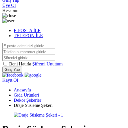
Giriş Yap
Üye Ol
Hesabım
E-POSTA İLE
TELEFON İLE
Beni Hatırla
Şifremi Unuttum
Giriş Yap
Kayıt Ol
Anasayfa
Gıda Ürünleri
Dekor Şekerler
Draje Süsleme Şekeri