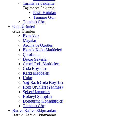
Taşıma ve Saklama
Taşıma ve Saklama
Pasta Kutuları
Tümünü Gör
Tümünü Gör
Gıda Ürünleri
Gıda Ürünleri
Ekmekler
Mayalar
Aroma ve Özütler
Ekmek Katkı Maddeleri
Çikolatalar
Dekor Şekerler
Genel Gıda Maddeleri
Gıda Boyaları
Katkı Maddeleri
Unlar
Yağ Bazlı Gıda Boyaları
Hobi Ürünleri (Yenmez)
Şeker Hamurları
Kokteyl Şurupları
Dondurma Konsantreleri
Tümünü Gör
Bar ve Kahve Ekipmanları
Bar ve Kahve Ekipmanları