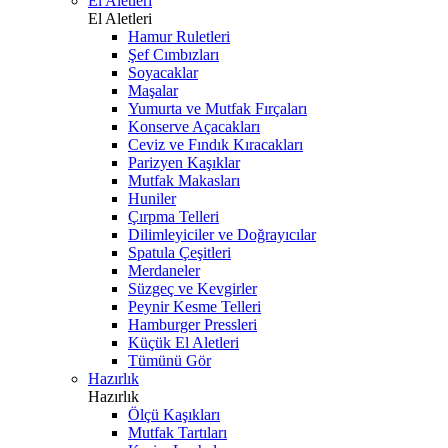
El Aletleri
El Aletleri
Hamur Ruletleri
Şef Cımbızları
Soyacaklar
Maşalar
Yumurta ve Mutfak Fırçaları
Konserve Açacakları
Ceviz ve Fındık Kıracakları
Parizyen Kaşıklar
Mutfak Makasları
Huniler
Çırpma Telleri
Dilimleyiciler ve Doğrayıcılar
Spatula Çeşitleri
Merdaneler
Süzgeç ve Kevgirler
Peynir Kesme Telleri
Hamburger Pressleri
Küçük El Aletleri
Tümünü Gör
Hazırlık
Hazırlık
Ölçü Kaşıkları
Mutfak Tartıları