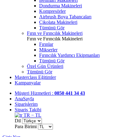
Benmari Makineleri
Dondurma Makineleri
Kompresörler
Airbrush Boya Tabancaları
Çikolata Makineleri
Tümünü Gör
Fırın ve Fırıncılık Makineleri
Fırın ve Fırıncılık Makineleri
Fırınlar
Mikserler
Fırıncılık Yardımcı Ekipmanları
Tümünü Gör
Özel Gün Ürünleri
Tümünü Gör
Masterclass Eğitimler
Kampanyalar
Müşteri Hizmetleri :
0850 441 34 43
AnaSayfa
Siparişlerim
Sipariş Takibi
TR − TL
Dil
Para Birimi