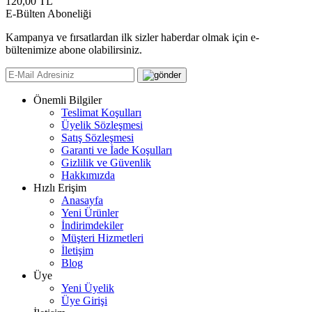
120,00
TL
E-Bülten Aboneliği
Kampanya ve fırsatlardan ilk sizler haberdar olmak için e-
bültenimize abone olabilirsiniz.
Önemli Bilgiler
Teslimat Koşulları
Üyelik Sözleşmesi
Satış Sözleşmesi
Garanti ve İade Koşulları
Gizlilik ve Güvenlik
Hakkımızda
Hızlı Erişim
Anasayfa
Yeni Ürünler
İndirimdekiler
Müşteri Hizmetleri
İletişim
Blog
Üye
Yeni Üyelik
Üye Girişi