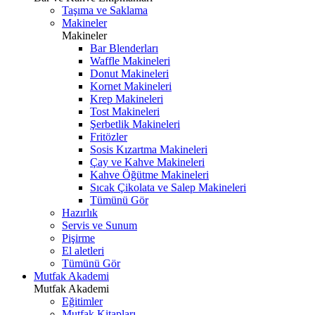
Taşıma ve Saklama
Makineler
Makineler
Bar Blenderları
Waffle Makineleri
Donut Makineleri
Kornet Makineleri
Krep Makineleri
Tost Makineleri
Şerbetlik Makineleri
Fritözler
Sosis Kızartma Makineleri
Çay ve Kahve Makineleri
Kahve Öğütme Makineleri
Sıcak Çikolata ve Salep Makineleri
Tümünü Gör
Hazırlık
Servis ve Sunum
Pişirme
El aletleri
Tümünü Gör
Mutfak Akademi
Mutfak Akademi
Eğitimler
Mutfak Kitapları