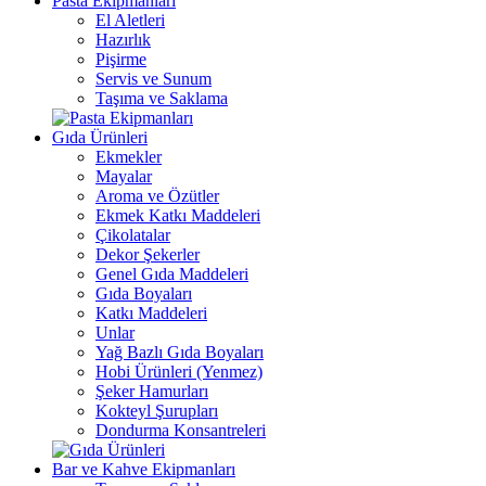
Pasta Ekipmanları
El Aletleri
Hazırlık
Pişirme
Servis ve Sunum
Taşıma ve Saklama
Gıda Ürünleri
Ekmekler
Mayalar
Aroma ve Özütler
Ekmek Katkı Maddeleri
Çikolatalar
Dekor Şekerler
Genel Gıda Maddeleri
Gıda Boyaları
Katkı Maddeleri
Unlar
Yağ Bazlı Gıda Boyaları
Hobi Ürünleri (Yenmez)
Şeker Hamurları
Kokteyl Şurupları
Dondurma Konsantreleri
Bar ve Kahve Ekipmanları