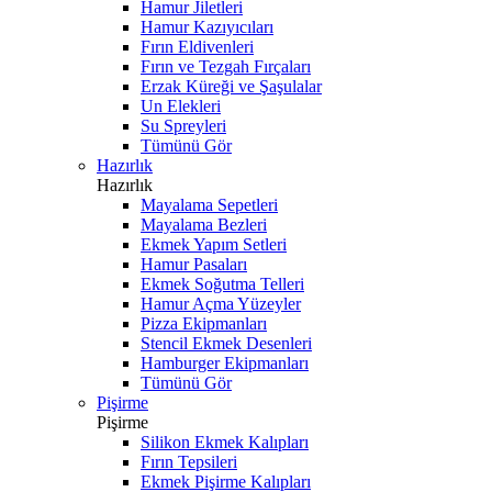
Hamur Jiletleri
Hamur Kazıyıcıları
Fırın Eldivenleri
Fırın ve Tezgah Fırçaları
Erzak Küreği ve Şaşulalar
Un Elekleri
Su Spreyleri
Tümünü Gör
Hazırlık
Hazırlık
Mayalama Sepetleri
Mayalama Bezleri
Ekmek Yapım Setleri
Hamur Pasaları
Ekmek Soğutma Telleri
Hamur Açma Yüzeyler
Pizza Ekipmanları
Stencil Ekmek Desenleri
Hamburger Ekipmanları
Tümünü Gör
Pişirme
Pişirme
Silikon Ekmek Kalıpları
Fırın Tepsileri
Ekmek Pişirme Kalıpları