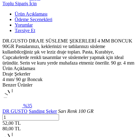
Toplu Sipariş İçin
Ürün Açıklaması
Ödeme Seçenekleri
Yorumlar
Tavsiye Et
DR.GUSTO DRAJE SÜSLEME ŞEKERLERİ 4 MM BONCUK
90GR Pastalarınızı, keklerinizi ve tatlılarınızı süsleme
kullanbilceğiniz şık ve leziz draje topları. Pasta, Kurabiye,
Cupcakelerde renkli tasarımlar ve süslemeler yapmak için ideal
üründür. Serin ve kuru yerde muhafaza etmeniz önerilir. 90 gr. 4 mm
Ürün Açıklaması
Draje Şekerler
4 mm/ 90 gr Boncuk
Benzer Ürünler
%35
DR GUSTO
Sanding Şeker
Sarı Renk 100 GR
52,00 TL
80,00
TL