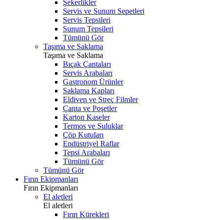
Şekerlikler
Servis ve Sunum Sepetleri
Servis Tepsileri
Sunum Tepsileri
Tümünü Gör
Taşıma ve Saklama
Taşıma ve Saklama
Bıçak Çantaları
Servis Arabaları
Gastronom Ürünler
Saklama Kapları
Eldiven ve Streç Filmler
Çanta ve Poşetler
Karton Kaseler
Termos ve Suluklar
Çöp Kutuları
Endüstriyel Raflar
Tepsi Arabaları
Tümünü Gör
Tümünü Gör
Fırın Ekipmanları
Fırın Ekipmanları
El aletleri
El aletleri
Fırın Kürekleri