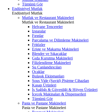
Tümünü Gör
Endüstriyel Mutfak
Endüstriyel Mutfak
Mutfak ve Restaurant Makineleri
Mutfak ve Restaurant Makineleri
Helvane Tencereler
Izgaralar
Fırınlar
Parçalama ve Dilimleme Makineleri
Fritözler
Erişte ve Makarna Makineleri
Blender ve Sıkacaklar
Gıda Kurutma Makineleri
Filizlendirme Makineleri
Su Canlandırıcıları
Ocaklar
Bulaşık Ekipmanları
Sous Vide (Suvid) Pişirme Cihazları
Kasap Ürünleri
İş Sağlığı & Güvenliği & Hijyen Ürünleri
İçecek Makinaları & Dispenserleri
Tümünü Gör
Pasta ve Pastane Makineleri
Pasta ve Pastane Makineleri