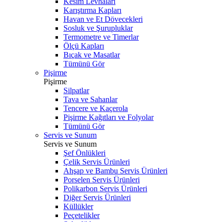
Kesim Levhaları
Karıştırma Kapları
Havan ve Et Dövecekleri
Sosluk ve Şurupluklar
Termometre ve Timerlar
Ölçü Kapları
Bıçak ve Masatlar
Tümünü Gör
Pişirme
Pişirme
Silpatlar
Tava ve Sahanlar
Tencere ve Kaçerola
Pişirme Kağıtları ve Folyolar
Tümünü Gör
Servis ve Sunum
Servis ve Sunum
Şef Önlükleri
Çelik Servis Ürünleri
Ahşap ve Bambu Servis Ürünleri
Porselen Servis Ürünleri
Polikarbon Servis Ürünleri
Diğer Servis Ürünleri
Küllükler
Peçetelikler