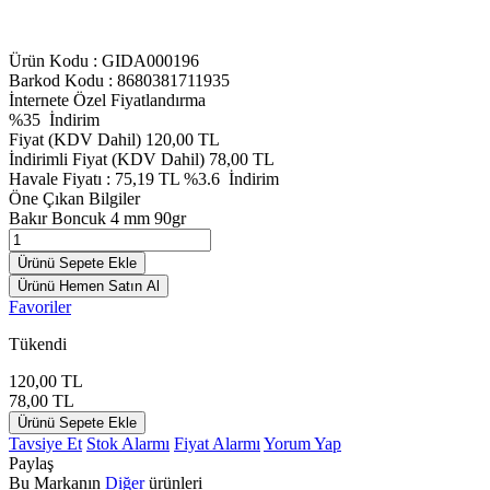
Ürün Kodu :
GIDA000196
Barkod Kodu : 8680381711935
İnternete Özel Fiyatlandırma
%
35
İndirim
Fiyat (KDV Dahil)
120,00
TL
İndirimli Fiyat (KDV Dahil)
78,00
TL
Havale Fiyatı :
75,19
TL
%3.6
İndirim
Öne Çıkan Bilgiler
Bakır Boncuk 4 mm 90gr
Ürünü Sepete Ekle
Ürünü Hemen Satın Al
Favoriler
Tükendi
120,00
TL
78,00
TL
Ürünü Sepete Ekle
Tavsiye Et
Stok Alarmı
Fiyat Alarmı
Yorum Yap
Paylaş
Bu Markanın
Diğer
ürünleri