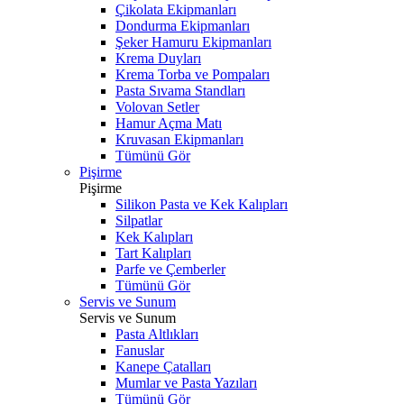
Çikolata Ekipmanları
Dondurma Ekipmanları
Şeker Hamuru Ekipmanları
Krema Duyları
Krema Torba ve Pompaları
Pasta Sıvama Standları
Volovan Setler
Hamur Açma Matı
Kruvasan Ekipmanları
Tümünü Gör
Pişirme
Pişirme
Silikon Pasta ve Kek Kalıpları
Silpatlar
Kek Kalıpları
Tart Kalıpları
Parfe ve Çemberler
Tümünü Gör
Servis ve Sunum
Servis ve Sunum
Pasta Altlıkları
Fanuslar
Kanepe Çatalları
Mumlar ve Pasta Yazıları
Tümünü Gör