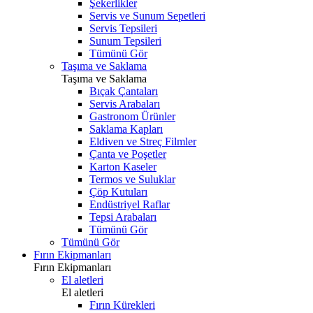
Şekerlikler
Servis ve Sunum Sepetleri
Servis Tepsileri
Sunum Tepsileri
Tümünü Gör
Taşıma ve Saklama
Taşıma ve Saklama
Bıçak Çantaları
Servis Arabaları
Gastronom Ürünler
Saklama Kapları
Eldiven ve Streç Filmler
Çanta ve Poşetler
Karton Kaseler
Termos ve Suluklar
Çöp Kutuları
Endüstriyel Raflar
Tepsi Arabaları
Tümünü Gör
Tümünü Gör
Fırın Ekipmanları
Fırın Ekipmanları
El aletleri
El aletleri
Fırın Kürekleri