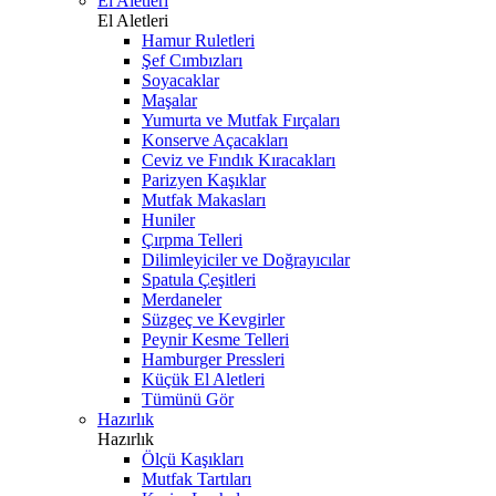
El Aletleri
El Aletleri
Hamur Ruletleri
Şef Cımbızları
Soyacaklar
Maşalar
Yumurta ve Mutfak Fırçaları
Konserve Açacakları
Ceviz ve Fındık Kıracakları
Parizyen Kaşıklar
Mutfak Makasları
Huniler
Çırpma Telleri
Dilimleyiciler ve Doğrayıcılar
Spatula Çeşitleri
Merdaneler
Süzgeç ve Kevgirler
Peynir Kesme Telleri
Hamburger Pressleri
Küçük El Aletleri
Tümünü Gör
Hazırlık
Hazırlık
Ölçü Kaşıkları
Mutfak Tartıları