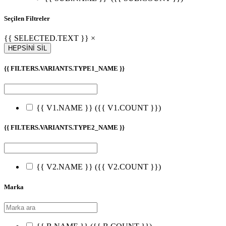
Seçilen Filtreler
{{ SELECTED.TEXT }} ×
HEPSİNİ SİL
{{ FILTERS.VARIANTS.TYPE1_NAME }}
{{ V1.NAME }}
({{ V1.COUNT }})
{{ FILTERS.VARIANTS.TYPE2_NAME }}
{{ V2.NAME }}
({{ V2.COUNT }})
Marka