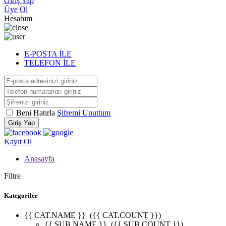
Giriş Yap
Üye Ol
Hesabım
E-POSTA İLE
TELEFON İLE
Beni Hatırla
Şifremi Unuttum
Giriş Yap
Kayıt Ol
Anasayfa
Filtre
Kategoriler
{{ CAT.NAME }}
({{ CAT.COUNT }})
{{ SUB.NAME }}
({{ SUB.COUNT }})