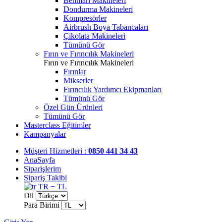
Benmari Makineleri
Dondurma Makineleri
Kompresörler
Airbrush Boya Tabancaları
Çikolata Makineleri
Tümünü Gör
Fırın ve Fırıncılık Makineleri
Fırın ve Fırıncılık Makineleri
Fırınlar
Mikserler
Fırıncılık Yardımcı Ekipmanları
Tümünü Gör
Özel Gün Ürünleri
Tümünü Gör
Masterclass Eğitimler
Kampanyalar
Müşteri Hizmetleri :
0850 441 34 43
AnaSayfa
Siparişlerim
Sipariş Takibi
TR − TL
Dil
Para Birimi