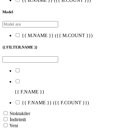
{{ B.NAME }}
({{ B.COUNT }})
Model
{{ M.NAME }}
({{ M.COUNT }})
{{ FILTER.NAME }}
{{ F.NAME }}
{{ F.NAME }}
({{ F.COUNT }})
Stoktakiler
İndirimli
Yeni