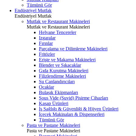
Tümünü Gör
Endüstriyel Mutfak
Endüstriyel Mutfak
Mutfak ve Restaurant Makineleri
Mutfak ve Restaurant Makineleri
Helvane Tencereler
Izgaralar
Fırınlar
Parçalama ve Dilimleme Makineleri
Fritözler
Erişte ve Makarna Makineleri
Blender ve Sıkacaklar
Gıda Kurutma Makineleri
Filizlendirme Makineleri
Su Canlandırıcıları
Ocaklar
Bulaşık Ekipmanları
Sous Vide (Suvid) Pişirme Cihazları
Kasap Ürünleri
İş Sağlığı & Güvenliği & Hijyen Ürünleri
İçecek Makinaları & Dispenserleri
Tümünü Gör
Pasta ve Pastane Makineleri
Pasta ve Pastane Makineleri