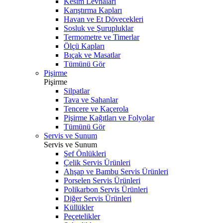
Kesim Levhaları
Karıştırma Kapları
Havan ve Et Dövecekleri
Sosluk ve Şurupluklar
Termometre ve Timerlar
Ölçü Kapları
Bıçak ve Masatlar
Tümünü Gör
Pişirme
Pişirme
Silpatlar
Tava ve Sahanlar
Tencere ve Kaçerola
Pişirme Kağıtları ve Folyolar
Tümünü Gör
Servis ve Sunum
Servis ve Sunum
Şef Önlükleri
Çelik Servis Ürünleri
Ahşap ve Bambu Servis Ürünleri
Porselen Servis Ürünleri
Polikarbon Servis Ürünleri
Diğer Servis Ürünleri
Küllükler
Peçetelikler