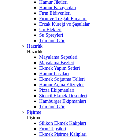
Hamur Jiletleri
Hamur Kazıyıcıları
Fırın Eldivenleri
Fırın ve Tezgah Fırçaları
Erzak Küreği ve Şaşulalar
Un Elekleri
Su Spreyleri
Tümünü Gör
Hazırlık
Hazırlık
Mayalama Sepetleri
Mayalama Bezleri
Ekmek Yapım Setleri
Hamur Pasaları
Ekmek Soğutma Telleri
Hamur Açma Yüzeyler
Pizza Ekipmanları
Stencil Ekmek Desenleri
Hamburger Ekipmanları
Tümünü Gör
Pişirme
Pişirme
Silikon Ekmek Kalıpları
Fırın Tepsileri
Ekmek Pişirme Kalıpları