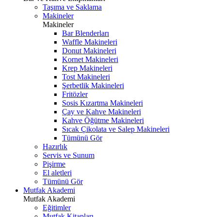
Taşıma ve Saklama
Makineler
Makineler
Bar Blenderları
Waffle Makineleri
Donut Makineleri
Kornet Makineleri
Krep Makineleri
Tost Makineleri
Şerbetlik Makineleri
Fritözler
Sosis Kızartma Makineleri
Çay ve Kahve Makineleri
Kahve Öğütme Makineleri
Sıcak Çikolata ve Salep Makineleri
Tümünü Gör
Hazırlık
Servis ve Sunum
Pişirme
El aletleri
Tümünü Gör
Mutfak Akademi
Mutfak Akademi
Eğitimler
Mutfak Kitapları