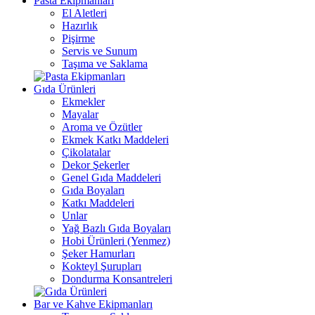
Pasta Ekipmanları
El Aletleri
Hazırlık
Pişirme
Servis ve Sunum
Taşıma ve Saklama
Gıda Ürünleri
Ekmekler
Mayalar
Aroma ve Özütler
Ekmek Katkı Maddeleri
Çikolatalar
Dekor Şekerler
Genel Gıda Maddeleri
Gıda Boyaları
Katkı Maddeleri
Unlar
Yağ Bazlı Gıda Boyaları
Hobi Ürünleri (Yenmez)
Şeker Hamurları
Kokteyl Şurupları
Dondurma Konsantreleri
Bar ve Kahve Ekipmanları