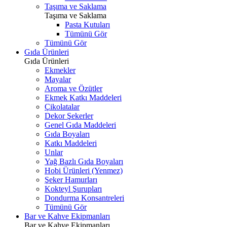
Taşıma ve Saklama
Taşıma ve Saklama
Pasta Kutuları
Tümünü Gör
Tümünü Gör
Gıda Ürünleri
Gıda Ürünleri
Ekmekler
Mayalar
Aroma ve Özütler
Ekmek Katkı Maddeleri
Çikolatalar
Dekor Şekerler
Genel Gıda Maddeleri
Gıda Boyaları
Katkı Maddeleri
Unlar
Yağ Bazlı Gıda Boyaları
Hobi Ürünleri (Yenmez)
Şeker Hamurları
Kokteyl Şurupları
Dondurma Konsantreleri
Tümünü Gör
Bar ve Kahve Ekipmanları
Bar ve Kahve Ekipmanları