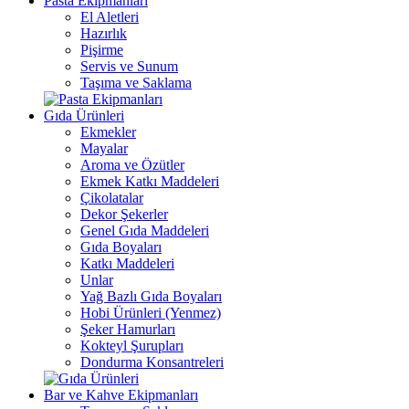
Pasta Ekipmanları
El Aletleri
Hazırlık
Pişirme
Servis ve Sunum
Taşıma ve Saklama
Gıda Ürünleri
Ekmekler
Mayalar
Aroma ve Özütler
Ekmek Katkı Maddeleri
Çikolatalar
Dekor Şekerler
Genel Gıda Maddeleri
Gıda Boyaları
Katkı Maddeleri
Unlar
Yağ Bazlı Gıda Boyaları
Hobi Ürünleri (Yenmez)
Şeker Hamurları
Kokteyl Şurupları
Dondurma Konsantreleri
Bar ve Kahve Ekipmanları