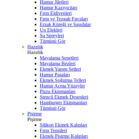
Hamur Jiletleri
Hamur Kazıyıcıları
Fırın Eldivenleri
Fırın ve Tezgah Fırçaları
Erzak Küreği ve Şaşulalar
Un Elekleri
Su Spreyleri
Tümünü Gör
Hazırlık
Hazırlık
Mayalama Sepetleri
Mayalama Bezleri
Ekmek Yapım Setleri
Hamur Pasaları
Ekmek Soğutma Telleri
Hamur Açma Yüzeyler
Pizza Ekipmanları
Stencil Ekmek Desenleri
Hamburger Ekipmanları
Tümünü Gör
Pişirme
Pişirme
Silikon Ekmek Kalıpları
Fırın Tepsileri
Ekmek Pişirme Kalıpları