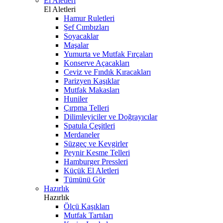
El Aletleri
El Aletleri
Hamur Ruletleri
Şef Cımbızları
Soyacaklar
Maşalar
Yumurta ve Mutfak Fırçaları
Konserve Açacakları
Ceviz ve Fındık Kıracakları
Parizyen Kaşıklar
Mutfak Makasları
Huniler
Çırpma Telleri
Dilimleyiciler ve Doğrayıcılar
Spatula Çeşitleri
Merdaneler
Süzgeç ve Kevgirler
Peynir Kesme Telleri
Hamburger Pressleri
Küçük El Aletleri
Tümünü Gör
Hazırlık
Hazırlık
Ölçü Kaşıkları
Mutfak Tartıları