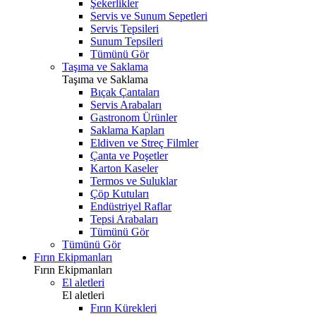
Şekerlikler
Servis ve Sunum Sepetleri
Servis Tepsileri
Sunum Tepsileri
Tümünü Gör
Taşıma ve Saklama
Taşıma ve Saklama
Bıçak Çantaları
Servis Arabaları
Gastronom Ürünler
Saklama Kapları
Eldiven ve Streç Filmler
Çanta ve Poşetler
Karton Kaseler
Termos ve Suluklar
Çöp Kutuları
Endüstriyel Raflar
Tepsi Arabaları
Tümünü Gör
Tümünü Gör
Fırın Ekipmanları
Fırın Ekipmanları
El aletleri
El aletleri
Fırın Kürekleri