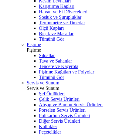
Kesim Levhaları
Karıştırma Kapları
Havan ve Et Dövecekleri
Sosluk ve Şurupluklar
Termometre ve Timerlar
Ölçü Kapları
Bıçak ve Masatlar
Tümünü Gör
Pişirme
Pişirme
Silpatlar
Tava ve Sahanlar
Tencere ve Kaçerola
Pişirme Kağıtları ve Folyolar
Tümünü Gör
Servis ve Sunum
Servis ve Sunum
Şef Önlükleri
Çelik Servis Ürünleri
Ahşap ve Bambu Servis Ürünleri
Porselen Servis Ürünleri
Polikarbon Servis Ürünleri
Diğer Servis Ürünleri
Küllükler
Peçetelikler