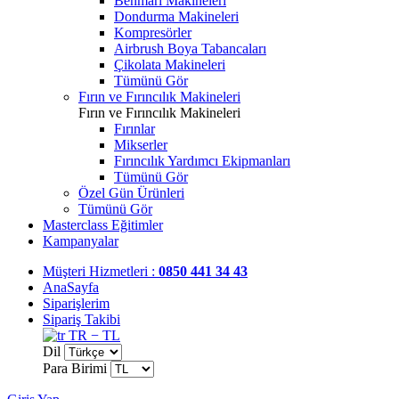
Benmari Makineleri
Dondurma Makineleri
Kompresörler
Airbrush Boya Tabancaları
Çikolata Makineleri
Tümünü Gör
Fırın ve Fırıncılık Makineleri
Fırın ve Fırıncılık Makineleri
Fırınlar
Mikserler
Fırıncılık Yardımcı Ekipmanları
Tümünü Gör
Özel Gün Ürünleri
Tümünü Gör
Masterclass Eğitimler
Kampanyalar
Müşteri Hizmetleri :
0850 441 34 43
AnaSayfa
Siparişlerim
Sipariş Takibi
TR − TL
Dil
Para Birimi