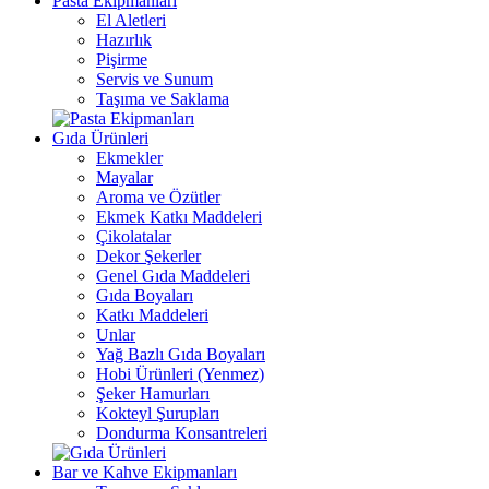
Pasta Ekipmanları
El Aletleri
Hazırlık
Pişirme
Servis ve Sunum
Taşıma ve Saklama
Gıda Ürünleri
Ekmekler
Mayalar
Aroma ve Özütler
Ekmek Katkı Maddeleri
Çikolatalar
Dekor Şekerler
Genel Gıda Maddeleri
Gıda Boyaları
Katkı Maddeleri
Unlar
Yağ Bazlı Gıda Boyaları
Hobi Ürünleri (Yenmez)
Şeker Hamurları
Kokteyl Şurupları
Dondurma Konsantreleri
Bar ve Kahve Ekipmanları