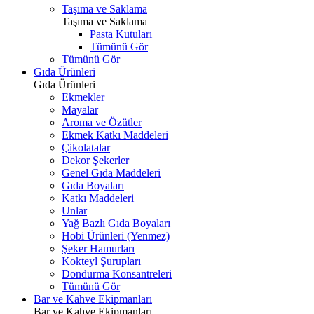
Taşıma ve Saklama
Taşıma ve Saklama
Pasta Kutuları
Tümünü Gör
Tümünü Gör
Gıda Ürünleri
Gıda Ürünleri
Ekmekler
Mayalar
Aroma ve Özütler
Ekmek Katkı Maddeleri
Çikolatalar
Dekor Şekerler
Genel Gıda Maddeleri
Gıda Boyaları
Katkı Maddeleri
Unlar
Yağ Bazlı Gıda Boyaları
Hobi Ürünleri (Yenmez)
Şeker Hamurları
Kokteyl Şurupları
Dondurma Konsantreleri
Tümünü Gör
Bar ve Kahve Ekipmanları
Bar ve Kahve Ekipmanları