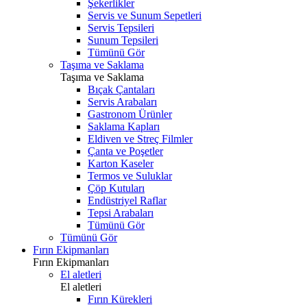
Şekerlikler
Servis ve Sunum Sepetleri
Servis Tepsileri
Sunum Tepsileri
Tümünü Gör
Taşıma ve Saklama
Taşıma ve Saklama
Bıçak Çantaları
Servis Arabaları
Gastronom Ürünler
Saklama Kapları
Eldiven ve Streç Filmler
Çanta ve Poşetler
Karton Kaseler
Termos ve Suluklar
Çöp Kutuları
Endüstriyel Raflar
Tepsi Arabaları
Tümünü Gör
Tümünü Gör
Fırın Ekipmanları
Fırın Ekipmanları
El aletleri
El aletleri
Fırın Kürekleri