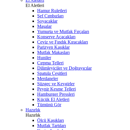
El Aletleri
El Aletleri
Hamur Ruletleri
Şef Cımbızları
Soyacaklar
Maşalar
Yumurta ve Mutfak Fırçaları
Konserve Açacakları
Ceviz ve Fındık Kıracakları
Parizyen Kaşıklar
Mutfak Makasları
Huniler
Çırpma Telleri
Dilimleyiciler ve Doğrayıcılar
Spatula Çeşitleri
Merdaneler
Süzgeç ve Kevgirler
Peynir Kesme Telleri
Hamburger Pressleri
Küçük El Aletleri
Tümünü Gör
Hazırlık
Hazırlık
Ölçü Kaşıkları
Mutfak Tartıları