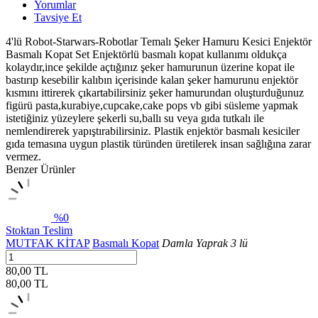
Yorumlar
Tavsiye Et
4'lü Robot-Starwars-Robotlar Temalı Şeker Hamuru Kesici Enjektör
Basmalı Kopat Set Enjektörlü basmalı kopat kullanımı oldukça
kolaydır,ince şekilde açtığınız şeker hamurunun üzerine kopat ile
bastırıp kesebilir kalıbın içerisinde kalan şeker hamurunu enjektör
kısmını ittirerek çıkartabilirsiniz şeker hamurundan oluşturduğunuz
figürü pasta,kurabiye,cupcake,cake pops vb gibi süsleme yapmak
istetiğiniz yüzeylere şekerli su,ballı su veya gıda tutkalı ile
nemlendirerek yapıştırabilirsiniz. Plastik enjektör basmalı kesiciler
gıda temasına uygun plastik türünden üretilerek insan sağlığına zarar
vermez.
Benzer Ürünler
%0
Stoktan Teslim
MUTFAK KİTAP
Basmalı Kopat
Damla Yaprak 3 lü
80,00 TL
80,00
TL