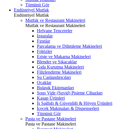
Tümünü Gör
Endüstriyel Mutfak
Endüstriyel Mutfak
Mutfak ve Restaurant Makineleri
Mutfak ve Restaurant Makineleri
Helvane Tencereler
Izgaralar
Fırınlar
Parçalama ve Dilimleme Makineleri
Fritözler
Erişte ve Makarna Makineleri
Blender ve Sıkacaklar
Gıda Kurutma Makineleri
Filizlendirme Makineleri
Su Canlandırıcıları
Ocaklar
Bulaşık Ekipmanları
Sous Vide (Suvid) Pişirme Cihazları
Kasap Ürünleri
İş Sağlığı & Güvenliği & Hijyen Ürünleri
İçecek Makinaları & Dispenserleri
Tümünü Gör
Pasta ve Pastane Makineleri
Pasta ve Pastane Makineleri