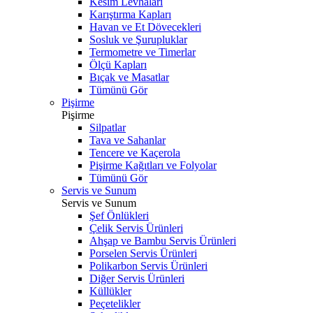
Kesim Levhaları
Karıştırma Kapları
Havan ve Et Dövecekleri
Sosluk ve Şurupluklar
Termometre ve Timerlar
Ölçü Kapları
Bıçak ve Masatlar
Tümünü Gör
Pişirme
Pişirme
Silpatlar
Tava ve Sahanlar
Tencere ve Kaçerola
Pişirme Kağıtları ve Folyolar
Tümünü Gör
Servis ve Sunum
Servis ve Sunum
Şef Önlükleri
Çelik Servis Ürünleri
Ahşap ve Bambu Servis Ürünleri
Porselen Servis Ürünleri
Polikarbon Servis Ürünleri
Diğer Servis Ürünleri
Küllükler
Peçetelikler