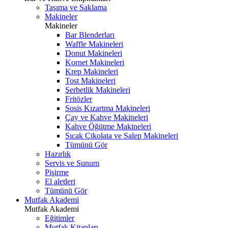
Taşıma ve Saklama
Makineler
Makineler
Bar Blenderları
Waffle Makineleri
Donut Makineleri
Kornet Makineleri
Krep Makineleri
Tost Makineleri
Şerbetlik Makineleri
Fritözler
Sosis Kızartma Makineleri
Çay ve Kahve Makineleri
Kahve Öğütme Makineleri
Sıcak Çikolata ve Salep Makineleri
Tümünü Gör
Hazırlık
Servis ve Sunum
Pişirme
El aletleri
Tümünü Gör
Mutfak Akademi
Mutfak Akademi
Eğitimler
Mutfak Kitapları