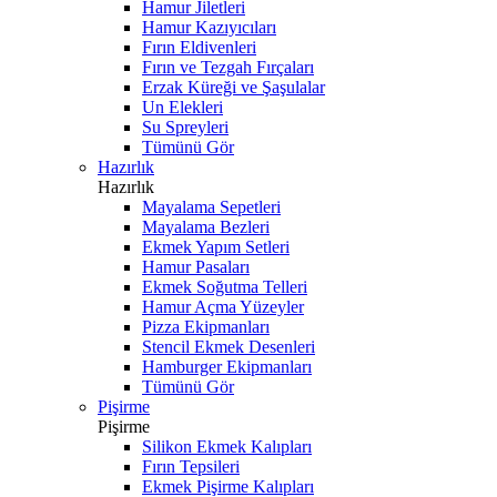
Hamur Jiletleri
Hamur Kazıyıcıları
Fırın Eldivenleri
Fırın ve Tezgah Fırçaları
Erzak Küreği ve Şaşulalar
Un Elekleri
Su Spreyleri
Tümünü Gör
Hazırlık
Hazırlık
Mayalama Sepetleri
Mayalama Bezleri
Ekmek Yapım Setleri
Hamur Pasaları
Ekmek Soğutma Telleri
Hamur Açma Yüzeyler
Pizza Ekipmanları
Stencil Ekmek Desenleri
Hamburger Ekipmanları
Tümünü Gör
Pişirme
Pişirme
Silikon Ekmek Kalıpları
Fırın Tepsileri
Ekmek Pişirme Kalıpları