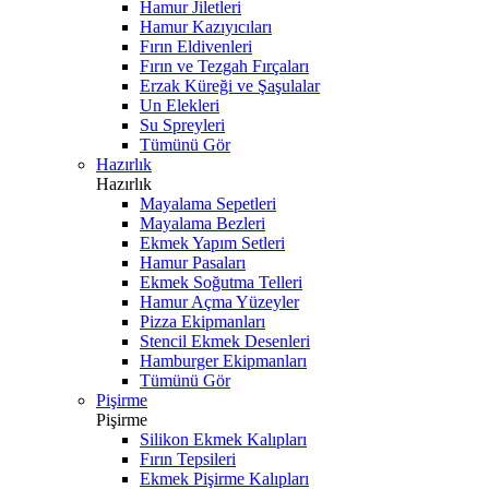
Hamur Jiletleri
Hamur Kazıyıcıları
Fırın Eldivenleri
Fırın ve Tezgah Fırçaları
Erzak Küreği ve Şaşulalar
Un Elekleri
Su Spreyleri
Tümünü Gör
Hazırlık
Hazırlık
Mayalama Sepetleri
Mayalama Bezleri
Ekmek Yapım Setleri
Hamur Pasaları
Ekmek Soğutma Telleri
Hamur Açma Yüzeyler
Pizza Ekipmanları
Stencil Ekmek Desenleri
Hamburger Ekipmanları
Tümünü Gör
Pişirme
Pişirme
Silikon Ekmek Kalıpları
Fırın Tepsileri
Ekmek Pişirme Kalıpları