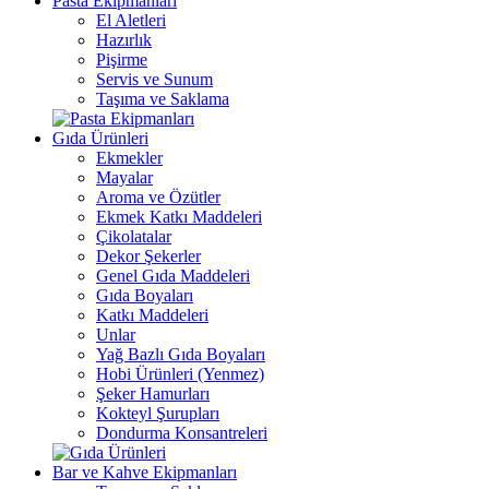
Pasta Ekipmanları
El Aletleri
Hazırlık
Pişirme
Servis ve Sunum
Taşıma ve Saklama
Gıda Ürünleri
Ekmekler
Mayalar
Aroma ve Özütler
Ekmek Katkı Maddeleri
Çikolatalar
Dekor Şekerler
Genel Gıda Maddeleri
Gıda Boyaları
Katkı Maddeleri
Unlar
Yağ Bazlı Gıda Boyaları
Hobi Ürünleri (Yenmez)
Şeker Hamurları
Kokteyl Şurupları
Dondurma Konsantreleri
Bar ve Kahve Ekipmanları