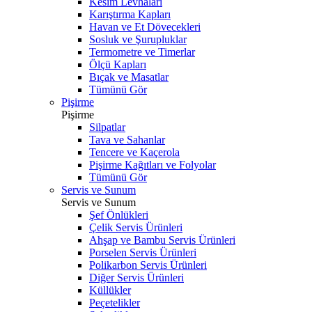
Kesim Levhaları
Karıştırma Kapları
Havan ve Et Dövecekleri
Sosluk ve Şurupluklar
Termometre ve Timerlar
Ölçü Kapları
Bıçak ve Masatlar
Tümünü Gör
Pişirme
Pişirme
Silpatlar
Tava ve Sahanlar
Tencere ve Kaçerola
Pişirme Kağıtları ve Folyolar
Tümünü Gör
Servis ve Sunum
Servis ve Sunum
Şef Önlükleri
Çelik Servis Ürünleri
Ahşap ve Bambu Servis Ürünleri
Porselen Servis Ürünleri
Polikarbon Servis Ürünleri
Diğer Servis Ürünleri
Küllükler
Peçetelikler