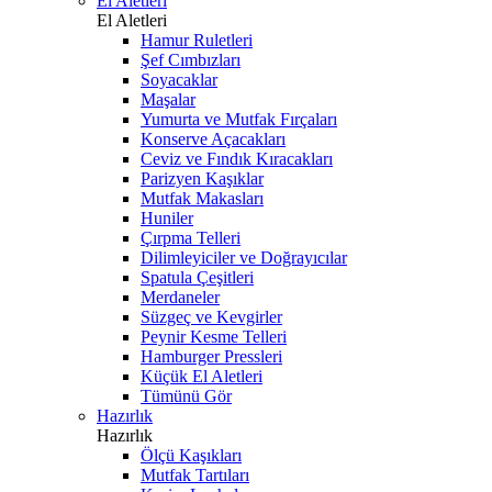
El Aletleri
El Aletleri
Hamur Ruletleri
Şef Cımbızları
Soyacaklar
Maşalar
Yumurta ve Mutfak Fırçaları
Konserve Açacakları
Ceviz ve Fındık Kıracakları
Parizyen Kaşıklar
Mutfak Makasları
Huniler
Çırpma Telleri
Dilimleyiciler ve Doğrayıcılar
Spatula Çeşitleri
Merdaneler
Süzgeç ve Kevgirler
Peynir Kesme Telleri
Hamburger Pressleri
Küçük El Aletleri
Tümünü Gör
Hazırlık
Hazırlık
Ölçü Kaşıkları
Mutfak Tartıları