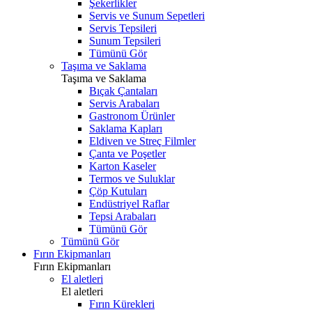
Şekerlikler
Servis ve Sunum Sepetleri
Servis Tepsileri
Sunum Tepsileri
Tümünü Gör
Taşıma ve Saklama
Taşıma ve Saklama
Bıçak Çantaları
Servis Arabaları
Gastronom Ürünler
Saklama Kapları
Eldiven ve Streç Filmler
Çanta ve Poşetler
Karton Kaseler
Termos ve Suluklar
Çöp Kutuları
Endüstriyel Raflar
Tepsi Arabaları
Tümünü Gör
Tümünü Gör
Fırın Ekipmanları
Fırın Ekipmanları
El aletleri
El aletleri
Fırın Kürekleri