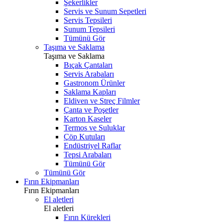
Şekerlikler
Servis ve Sunum Sepetleri
Servis Tepsileri
Sunum Tepsileri
Tümünü Gör
Taşıma ve Saklama
Taşıma ve Saklama
Bıçak Çantaları
Servis Arabaları
Gastronom Ürünler
Saklama Kapları
Eldiven ve Streç Filmler
Çanta ve Poşetler
Karton Kaseler
Termos ve Suluklar
Çöp Kutuları
Endüstriyel Raflar
Tepsi Arabaları
Tümünü Gör
Tümünü Gör
Fırın Ekipmanları
Fırın Ekipmanları
El aletleri
El aletleri
Fırın Kürekleri