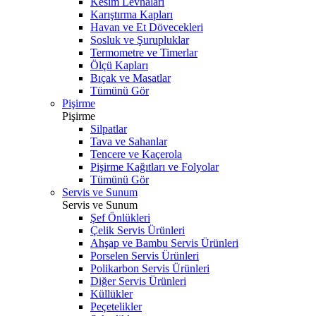
Kesim Levhaları
Karıştırma Kapları
Havan ve Et Dövecekleri
Sosluk ve Şurupluklar
Termometre ve Timerlar
Ölçü Kapları
Bıçak ve Masatlar
Tümünü Gör
Pişirme
Pişirme
Silpatlar
Tava ve Sahanlar
Tencere ve Kaçerola
Pişirme Kağıtları ve Folyolar
Tümünü Gör
Servis ve Sunum
Servis ve Sunum
Şef Önlükleri
Çelik Servis Ürünleri
Ahşap ve Bambu Servis Ürünleri
Porselen Servis Ürünleri
Polikarbon Servis Ürünleri
Diğer Servis Ürünleri
Küllükler
Peçetelikler