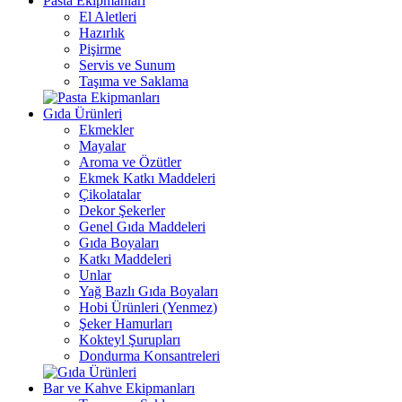
Pasta Ekipmanları
El Aletleri
Hazırlık
Pişirme
Servis ve Sunum
Taşıma ve Saklama
Gıda Ürünleri
Ekmekler
Mayalar
Aroma ve Özütler
Ekmek Katkı Maddeleri
Çikolatalar
Dekor Şekerler
Genel Gıda Maddeleri
Gıda Boyaları
Katkı Maddeleri
Unlar
Yağ Bazlı Gıda Boyaları
Hobi Ürünleri (Yenmez)
Şeker Hamurları
Kokteyl Şurupları
Dondurma Konsantreleri
Bar ve Kahve Ekipmanları