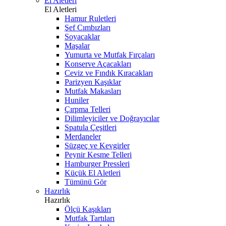
El Aletleri
El Aletleri
Hamur Ruletleri
Şef Cımbızları
Soyacaklar
Maşalar
Yumurta ve Mutfak Fırçaları
Konserve Açacakları
Ceviz ve Fındık Kıracakları
Parizyen Kaşıklar
Mutfak Makasları
Huniler
Çırpma Telleri
Dilimleyiciler ve Doğrayıcılar
Spatula Çeşitleri
Merdaneler
Süzgeç ve Kevgirler
Peynir Kesme Telleri
Hamburger Pressleri
Küçük El Aletleri
Tümünü Gör
Hazırlık
Hazırlık
Ölçü Kaşıkları
Mutfak Tartıları