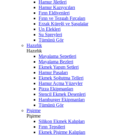
Hamur Jiletleri
Hamur Kazıyıcıları
Fırın Eldivenleri
Fırın ve Tezgah Fırçaları
Erzak Küreği ve Şaşulalar
Un Elekleri
Su Spreyleri
Tümünü Gör
Hazırlık
Hazırlık
Mayalama Sepetleri
Mayalama Bezleri
Ekmek Yapım Setleri
Hamur Pasaları
Ekmek Soğutma Telleri
Hamur Açma Yüzeyler
Pizza Ekipmanları
Stencil Ekmek Desenleri
Hamburger Ekipmanları
Tümünü Gör
Pişirme
Pişirme
Silikon Ekmek Kalıpları
Fırın Tepsileri
Ekmek Pişirme Kalıpları