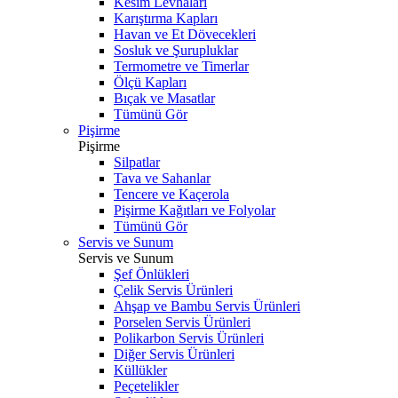
Kesim Levhaları
Karıştırma Kapları
Havan ve Et Dövecekleri
Sosluk ve Şurupluklar
Termometre ve Timerlar
Ölçü Kapları
Bıçak ve Masatlar
Tümünü Gör
Pişirme
Pişirme
Silpatlar
Tava ve Sahanlar
Tencere ve Kaçerola
Pişirme Kağıtları ve Folyolar
Tümünü Gör
Servis ve Sunum
Servis ve Sunum
Şef Önlükleri
Çelik Servis Ürünleri
Ahşap ve Bambu Servis Ürünleri
Porselen Servis Ürünleri
Polikarbon Servis Ürünleri
Diğer Servis Ürünleri
Küllükler
Peçetelikler