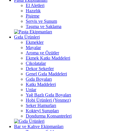
Pasta Ekipmanları
El Aletleri
Hazırlık
Pişirme
Servis ve Sunum
Taşıma ve Saklama
Gıda Ürünleri
Ekmekler
Mayalar
Aroma ve Özütler
Ekmek Katkı Maddeleri
Çikolatalar
Dekor Şekerler
Genel Gıda Maddeleri
Gıda Boyaları
Katkı Maddeleri
Unlar
Yağ Bazlı Gıda Boyaları
Hobi Ürünleri (Yenmez)
Şeker Hamurları
Kokteyl Şurupları
Dondurma Konsantreleri
Bar ve Kahve Ekipmanları