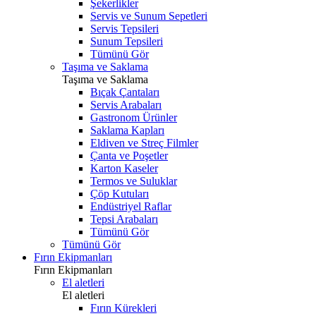
Şekerlikler
Servis ve Sunum Sepetleri
Servis Tepsileri
Sunum Tepsileri
Tümünü Gör
Taşıma ve Saklama
Taşıma ve Saklama
Bıçak Çantaları
Servis Arabaları
Gastronom Ürünler
Saklama Kapları
Eldiven ve Streç Filmler
Çanta ve Poşetler
Karton Kaseler
Termos ve Suluklar
Çöp Kutuları
Endüstriyel Raflar
Tepsi Arabaları
Tümünü Gör
Tümünü Gör
Fırın Ekipmanları
Fırın Ekipmanları
El aletleri
El aletleri
Fırın Kürekleri