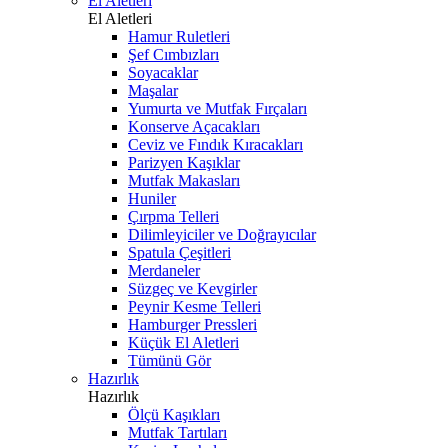
El Aletleri
El Aletleri
Hamur Ruletleri
Şef Cımbızları
Soyacaklar
Maşalar
Yumurta ve Mutfak Fırçaları
Konserve Açacakları
Ceviz ve Fındık Kıracakları
Parizyen Kaşıklar
Mutfak Makasları
Huniler
Çırpma Telleri
Dilimleyiciler ve Doğrayıcılar
Spatula Çeşitleri
Merdaneler
Süzgeç ve Kevgirler
Peynir Kesme Telleri
Hamburger Pressleri
Küçük El Aletleri
Tümünü Gör
Hazırlık
Hazırlık
Ölçü Kaşıkları
Mutfak Tartıları