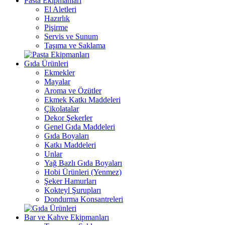
Pasta Ekipmanları
El Aletleri
Hazırlık
Pişirme
Servis ve Sunum
Taşıma ve Saklama
Gıda Ürünleri
Ekmekler
Mayalar
Aroma ve Özütler
Ekmek Katkı Maddeleri
Çikolatalar
Dekor Şekerler
Genel Gıda Maddeleri
Gıda Boyaları
Katkı Maddeleri
Unlar
Yağ Bazlı Gıda Boyaları
Hobi Ürünleri (Yenmez)
Şeker Hamurları
Kokteyl Şurupları
Dondurma Konsantreleri
Bar ve Kahve Ekipmanları