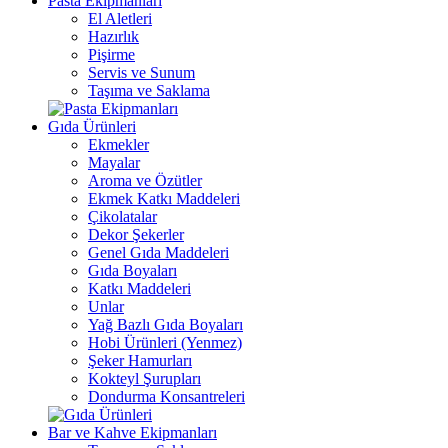
Pasta Ekipmanları
El Aletleri
Hazırlık
Pişirme
Servis ve Sunum
Taşıma ve Saklama
Gıda Ürünleri
Ekmekler
Mayalar
Aroma ve Özütler
Ekmek Katkı Maddeleri
Çikolatalar
Dekor Şekerler
Genel Gıda Maddeleri
Gıda Boyaları
Katkı Maddeleri
Unlar
Yağ Bazlı Gıda Boyaları
Hobi Ürünleri (Yenmez)
Şeker Hamurları
Kokteyl Şurupları
Dondurma Konsantreleri
Bar ve Kahve Ekipmanları