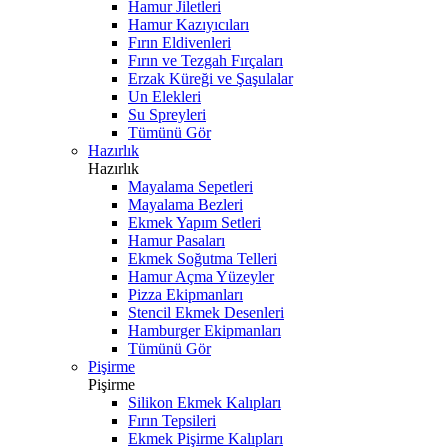
Hamur Jiletleri
Hamur Kazıyıcıları
Fırın Eldivenleri
Fırın ve Tezgah Fırçaları
Erzak Küreği ve Şaşulalar
Un Elekleri
Su Spreyleri
Tümünü Gör
Hazırlık
Hazırlık
Mayalama Sepetleri
Mayalama Bezleri
Ekmek Yapım Setleri
Hamur Pasaları
Ekmek Soğutma Telleri
Hamur Açma Yüzeyler
Pizza Ekipmanları
Stencil Ekmek Desenleri
Hamburger Ekipmanları
Tümünü Gör
Pişirme
Pişirme
Silikon Ekmek Kalıpları
Fırın Tepsileri
Ekmek Pişirme Kalıpları