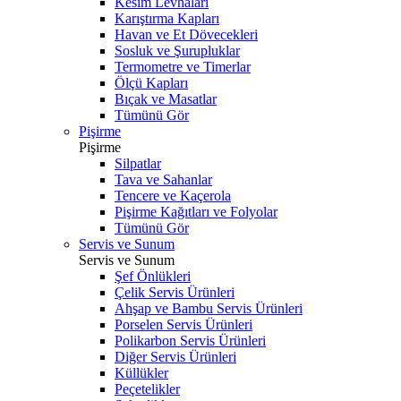
Kesim Levhaları
Karıştırma Kapları
Havan ve Et Dövecekleri
Sosluk ve Şurupluklar
Termometre ve Timerlar
Ölçü Kapları
Bıçak ve Masatlar
Tümünü Gör
Pişirme
Pişirme
Silpatlar
Tava ve Sahanlar
Tencere ve Kaçerola
Pişirme Kağıtları ve Folyolar
Tümünü Gör
Servis ve Sunum
Servis ve Sunum
Şef Önlükleri
Çelik Servis Ürünleri
Ahşap ve Bambu Servis Ürünleri
Porselen Servis Ürünleri
Polikarbon Servis Ürünleri
Diğer Servis Ürünleri
Küllükler
Peçetelikler