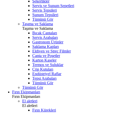
Şekerlikler
Servis ve Sunum Sepetleri
Servis Tepsileri
Sunum Tepsileri
Tümünü Gör
Taşıma ve Saklama
Taşıma ve Saklama
Bıçak Çantaları
Servis Arabaları
Gastronom Ürünler
Saklama Kapları
Eldiven ve Streç Filmler
Çanta ve Poşetler
Karton Kaseler
Termos ve Suluklar
Çöp Kutuları
Endüstriyel Raflar
Tepsi Arabaları
Tümünü Gör
Tümünü Gör
Fırın Ekipmanları
Fırın Ekipmanları
El aletleri
El aletleri
Fırın Kürekleri