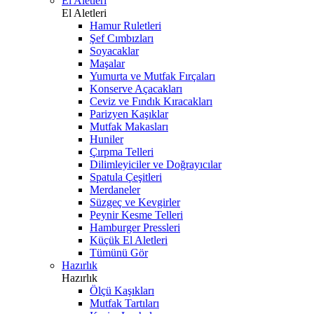
El Aletleri
El Aletleri
Hamur Ruletleri
Şef Cımbızları
Soyacaklar
Maşalar
Yumurta ve Mutfak Fırçaları
Konserve Açacakları
Ceviz ve Fındık Kıracakları
Parizyen Kaşıklar
Mutfak Makasları
Huniler
Çırpma Telleri
Dilimleyiciler ve Doğrayıcılar
Spatula Çeşitleri
Merdaneler
Süzgeç ve Kevgirler
Peynir Kesme Telleri
Hamburger Pressleri
Küçük El Aletleri
Tümünü Gör
Hazırlık
Hazırlık
Ölçü Kaşıkları
Mutfak Tartıları