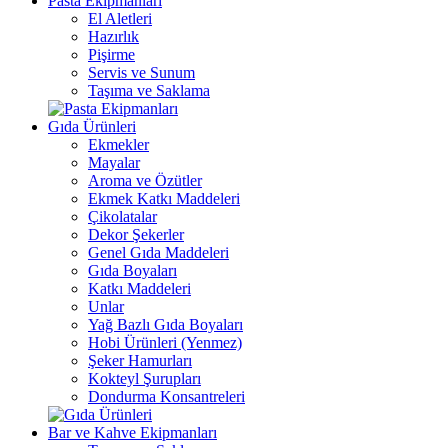
Pasta Ekipmanları
El Aletleri
Hazırlık
Pişirme
Servis ve Sunum
Taşıma ve Saklama
Gıda Ürünleri
Ekmekler
Mayalar
Aroma ve Özütler
Ekmek Katkı Maddeleri
Çikolatalar
Dekor Şekerler
Genel Gıda Maddeleri
Gıda Boyaları
Katkı Maddeleri
Unlar
Yağ Bazlı Gıda Boyaları
Hobi Ürünleri (Yenmez)
Şeker Hamurları
Kokteyl Şurupları
Dondurma Konsantreleri
Bar ve Kahve Ekipmanları