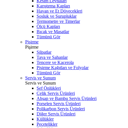
Kesim Levhaları
Karıştırma Kapları
Havan ve Et Dövecekleri
Sosluk ve Şurupluklar
Termometre ve Timerlar
Ölçü Kapları
Bıçak ve Masatlar
Tümünü Gör
Pişirme
Pişirme
Silpatlar
Tava ve Sahanlar
Tencere ve Kaçerola
Pişirme Kağıtları ve Folyolar
Tümünü Gör
Servis ve Sunum
Servis ve Sunum
Şef Önlükleri
Çelik Servis Ürünleri
Ahşap ve Bambu Servis Ürünleri
Porselen Servis Ürünleri
Polikarbon Servis Ürünleri
Diğer Servis Ürünleri
Küllükler
Peçetelikler