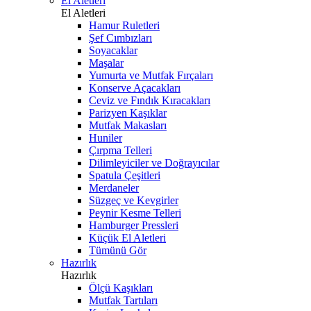
El Aletleri
El Aletleri
Hamur Ruletleri
Şef Cımbızları
Soyacaklar
Maşalar
Yumurta ve Mutfak Fırçaları
Konserve Açacakları
Ceviz ve Fındık Kıracakları
Parizyen Kaşıklar
Mutfak Makasları
Huniler
Çırpma Telleri
Dilimleyiciler ve Doğrayıcılar
Spatula Çeşitleri
Merdaneler
Süzgeç ve Kevgirler
Peynir Kesme Telleri
Hamburger Pressleri
Küçük El Aletleri
Tümünü Gör
Hazırlık
Hazırlık
Ölçü Kaşıkları
Mutfak Tartıları