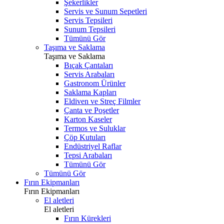
Şekerlikler
Servis ve Sunum Sepetleri
Servis Tepsileri
Sunum Tepsileri
Tümünü Gör
Taşıma ve Saklama
Taşıma ve Saklama
Bıçak Çantaları
Servis Arabaları
Gastronom Ürünler
Saklama Kapları
Eldiven ve Streç Filmler
Çanta ve Poşetler
Karton Kaseler
Termos ve Suluklar
Çöp Kutuları
Endüstriyel Raflar
Tepsi Arabaları
Tümünü Gör
Tümünü Gör
Fırın Ekipmanları
Fırın Ekipmanları
El aletleri
El aletleri
Fırın Kürekleri