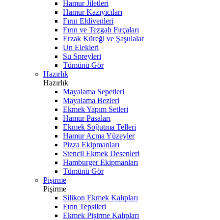
Hamur Jiletleri
Hamur Kazıyıcıları
Fırın Eldivenleri
Fırın ve Tezgah Fırçaları
Erzak Küreği ve Şaşulalar
Un Elekleri
Su Spreyleri
Tümünü Gör
Hazırlık
Hazırlık
Mayalama Sepetleri
Mayalama Bezleri
Ekmek Yapım Setleri
Hamur Pasaları
Ekmek Soğutma Telleri
Hamur Açma Yüzeyler
Pizza Ekipmanları
Stencil Ekmek Desenleri
Hamburger Ekipmanları
Tümünü Gör
Pişirme
Pişirme
Silikon Ekmek Kalıpları
Fırın Tepsileri
Ekmek Pişirme Kalıpları