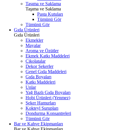
Taşıma ve Saklama
Taşıma ve Saklama
Pasta Kutuları
Tümünü Gör
Tümünü Gör
Gıda Ürünleri
Gıda Ürünleri
Ekmekler
Mayalar
Aroma ve Özütler
Ekmek Katkı Maddeleri
Çikolatalar
Dekor Şekerler
Genel Gıda Maddeleri
Gıda Boyaları
Katkı Maddeleri
Unlar
Yağ Bazlı Gıda Boyaları
Hobi Ürünleri (Yenmez)
Şeker Hamurları
Kokteyl Şurupları
Dondurma Konsantreleri
Tümünü Gör
Bar ve Kahve Ekipmanları
Bar ve Kahve Ekipmanları