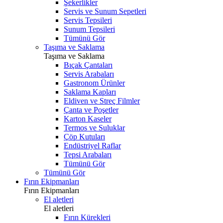
Şekerlikler
Servis ve Sunum Sepetleri
Servis Tepsileri
Sunum Tepsileri
Tümünü Gör
Taşıma ve Saklama
Taşıma ve Saklama
Bıçak Çantaları
Servis Arabaları
Gastronom Ürünler
Saklama Kapları
Eldiven ve Streç Filmler
Çanta ve Poşetler
Karton Kaseler
Termos ve Suluklar
Çöp Kutuları
Endüstriyel Raflar
Tepsi Arabaları
Tümünü Gör
Tümünü Gör
Fırın Ekipmanları
Fırın Ekipmanları
El aletleri
El aletleri
Fırın Kürekleri