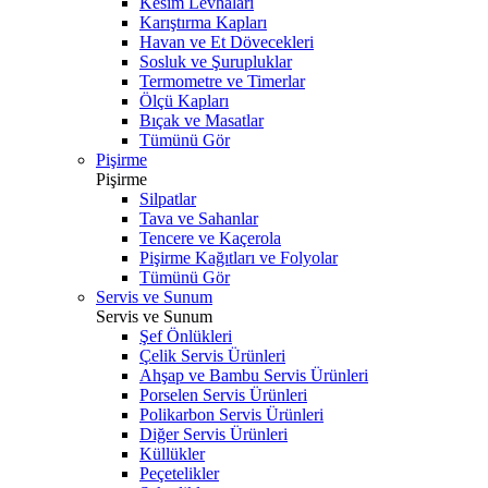
Kesim Levhaları
Karıştırma Kapları
Havan ve Et Dövecekleri
Sosluk ve Şurupluklar
Termometre ve Timerlar
Ölçü Kapları
Bıçak ve Masatlar
Tümünü Gör
Pişirme
Pişirme
Silpatlar
Tava ve Sahanlar
Tencere ve Kaçerola
Pişirme Kağıtları ve Folyolar
Tümünü Gör
Servis ve Sunum
Servis ve Sunum
Şef Önlükleri
Çelik Servis Ürünleri
Ahşap ve Bambu Servis Ürünleri
Porselen Servis Ürünleri
Polikarbon Servis Ürünleri
Diğer Servis Ürünleri
Küllükler
Peçetelikler