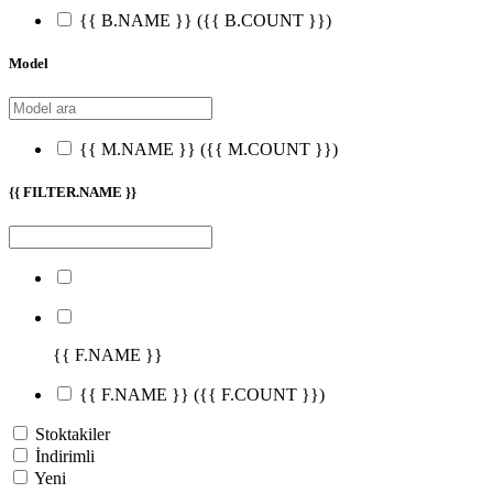
{{ B.NAME }}
({{ B.COUNT }})
Model
{{ M.NAME }}
({{ M.COUNT }})
{{ FILTER.NAME }}
{{ F.NAME }}
{{ F.NAME }}
({{ F.COUNT }})
Stoktakiler
İndirimli
Yeni