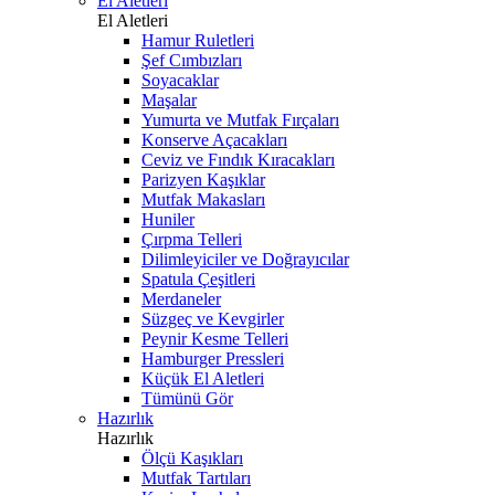
El Aletleri
El Aletleri
Hamur Ruletleri
Şef Cımbızları
Soyacaklar
Maşalar
Yumurta ve Mutfak Fırçaları
Konserve Açacakları
Ceviz ve Fındık Kıracakları
Parizyen Kaşıklar
Mutfak Makasları
Huniler
Çırpma Telleri
Dilimleyiciler ve Doğrayıcılar
Spatula Çeşitleri
Merdaneler
Süzgeç ve Kevgirler
Peynir Kesme Telleri
Hamburger Pressleri
Küçük El Aletleri
Tümünü Gör
Hazırlık
Hazırlık
Ölçü Kaşıkları
Mutfak Tartıları