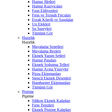
Hamur Jiletleri
Hamur Kazıyıcıları
Fırın Eldivenleri
Fırın ve Tezgah Fırçaları
Erzak Küreği ve Şaşulalar
Un Elekleri
Su Spreyleri
Tümünü Gör
Hazırlık
Hazırlık
Mayalama Sepetleri
Mayalama Bezleri
Ekmek Yapım Setleri
Hamur Pasaları
Ekmek Soğutma Telleri
Hamur Açma Yüzeyler
Pizza Ekipmanları
Stencil Ekmek Desenleri
Hamburger Ekipmanları
Tümünü Gör
Pişirme
Pişirme
Silikon Ekmek Kalıpları
Fırın Tepsileri
Ekmek Pişirme Kalıpları