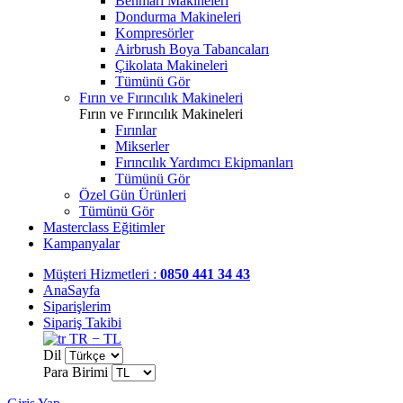
Benmari Makineleri
Dondurma Makineleri
Kompresörler
Airbrush Boya Tabancaları
Çikolata Makineleri
Tümünü Gör
Fırın ve Fırıncılık Makineleri
Fırın ve Fırıncılık Makineleri
Fırınlar
Mikserler
Fırıncılık Yardımcı Ekipmanları
Tümünü Gör
Özel Gün Ürünleri
Tümünü Gör
Masterclass Eğitimler
Kampanyalar
Müşteri Hizmetleri :
0850 441 34 43
AnaSayfa
Siparişlerim
Sipariş Takibi
TR − TL
Dil
Para Birimi