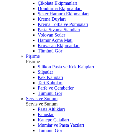
Çikolata Ekipmanları
Dondurma Ekipmanları
Şeker Hamuru Ekipmanları
Krema Duyları
Krema Torba ve Pompaları
Pasta Sıvama Standları
Volovan Setler
Hamur Açma Matı
Kruvasan Ekipmanları
Tümünü Gör
Pişirme
Pişirme
Silikon Pasta ve Kek Kalıpları
Silpatlar
Kek Kalıpları
Tart Kalıpları
Parfe ve Çemberler
Tümünü Gör
Servis ve Sunum
Servis ve Sunum
Pasta Altlıkları
Fanuslar
Kanepe Çatalları
Mumlar ve Pasta Yazıları
Tümünü Gör