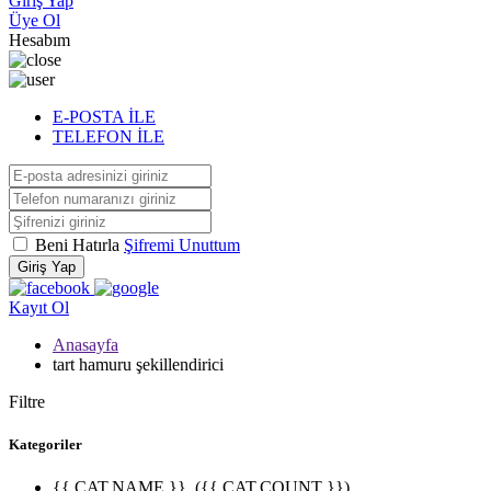
Giriş Yap
Üye Ol
Hesabım
E-POSTA İLE
TELEFON İLE
Beni Hatırla
Şifremi Unuttum
Giriş Yap
Kayıt Ol
Anasayfa
tart hamuru şekillendirici
Filtre
Kategoriler
{{ CAT.NAME }}
({{ CAT.COUNT }})