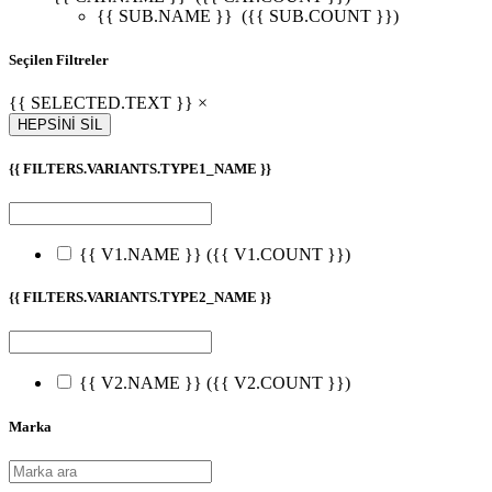
{{ SUB.NAME }}
({{ SUB.COUNT }})
Seçilen Filtreler
{{ SELECTED.TEXT }} ×
HEPSİNİ SİL
{{ FILTERS.VARIANTS.TYPE1_NAME }}
{{ V1.NAME }}
({{ V1.COUNT }})
{{ FILTERS.VARIANTS.TYPE2_NAME }}
{{ V2.NAME }}
({{ V2.COUNT }})
Marka