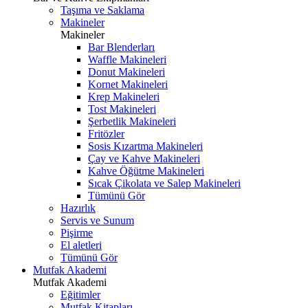
Taşıma ve Saklama
Makineler
Makineler
Bar Blenderları
Waffle Makineleri
Donut Makineleri
Kornet Makineleri
Krep Makineleri
Tost Makineleri
Şerbetlik Makineleri
Fritözler
Sosis Kızartma Makineleri
Çay ve Kahve Makineleri
Kahve Öğütme Makineleri
Sıcak Çikolata ve Salep Makineleri
Tümünü Gör
Hazırlık
Servis ve Sunum
Pişirme
El aletleri
Tümünü Gör
Mutfak Akademi
Mutfak Akademi
Eğitimler
Mutfak Kitapları