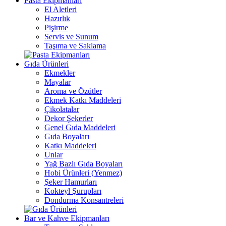
Pasta Ekipmanları
El Aletleri
Hazırlık
Pişirme
Servis ve Sunum
Taşıma ve Saklama
Gıda Ürünleri
Ekmekler
Mayalar
Aroma ve Özütler
Ekmek Katkı Maddeleri
Çikolatalar
Dekor Şekerler
Genel Gıda Maddeleri
Gıda Boyaları
Katkı Maddeleri
Unlar
Yağ Bazlı Gıda Boyaları
Hobi Ürünleri (Yenmez)
Şeker Hamurları
Kokteyl Şurupları
Dondurma Konsantreleri
Bar ve Kahve Ekipmanları