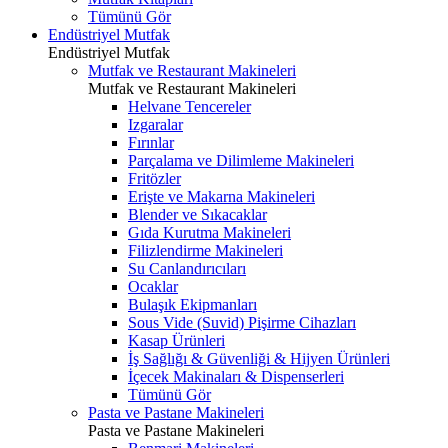
Tümünü Gör
Endüstriyel Mutfak
Endüstriyel Mutfak
Mutfak ve Restaurant Makineleri
Mutfak ve Restaurant Makineleri
Helvane Tencereler
Izgaralar
Fırınlar
Parçalama ve Dilimleme Makineleri
Fritözler
Erişte ve Makarna Makineleri
Blender ve Sıkacaklar
Gıda Kurutma Makineleri
Filizlendirme Makineleri
Su Canlandırıcıları
Ocaklar
Bulaşık Ekipmanları
Sous Vide (Suvid) Pişirme Cihazları
Kasap Ürünleri
İş Sağlığı & Güvenliği & Hijyen Ürünleri
İçecek Makinaları & Dispenserleri
Tümünü Gör
Pasta ve Pastane Makineleri
Pasta ve Pastane Makineleri